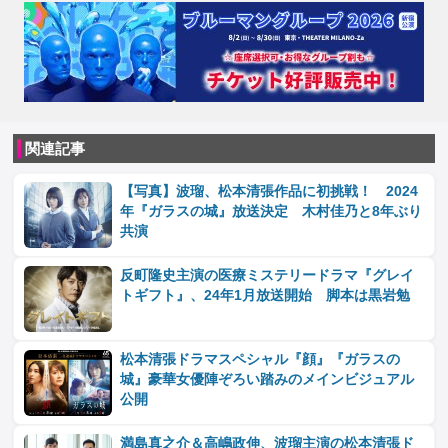
関連記事
【写真】波瑠、松本清張作品に初挑戦！ 2024
年『ガラスの城』放送決定 木村佳乃と8年ぶり
共演
反町隆史主演の医療ミステリードラマ『グレイ
トギフト』、24年1月放送開始 脚本は黒岩勉
松本清張ドラマスペシャル『顔』『ガラスの
城』豪華女優陣ぞろい踏みのメインビジュアル
公開
満島真之介＆高嶋政伸、波瑠主演の松本清張ド