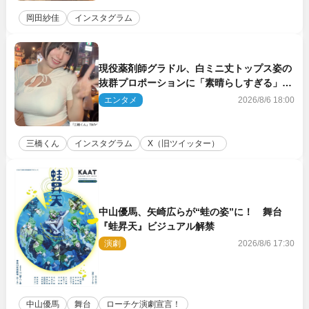
岡田紗佳
インスタグラム
現役薬剤師グラドル、白ミニ丈トップス姿の
抜群プロポーションに「素晴らしすぎる」
「すっっっご！」とネット絶賛
エンタメ
2026/8/6 18:00
三橋くん
インスタグラム
X（旧ツイッター）
中山優馬、矢崎広らが“蛙の姿”に！ 舞台
『蛙昇天』ビジュアル解禁
演劇
2026/8/6 17:30
中山優馬
舞台
ローチケ演劇宣言！