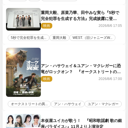
重岡大毅、原菜乃華、田中みな実ら『5秒で
完全犯罪を生成する方法』完成披露に登
壇！ それぞれのAI活用術も発表
映画
2026/8/6 17:05
5秒で完全犯罪を生成...
重岡大毅
WEST.（旧ジャニーズW...
アン・ハサウェイ＆ユアン・マクレガーに恐
竜がロックオン？ 『オークストリートの異
変』新ビジュアル＆本編映像初解禁
映画
2026/8/6 17:00
オークストリートの異...
アン・ハサウェイ
ユアン・マクレガー
本仮屋ユイカが歌う！ 『昭和歌謡劇 歌の銀
座パラダイス♪』11月より上演決定