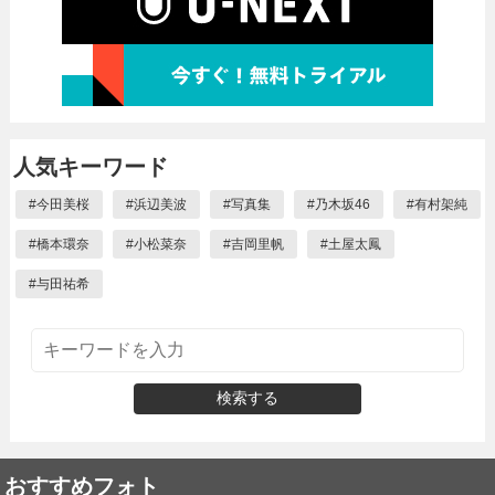
人気キーワード
#
今田美桜
#
浜辺美波
#
写真集
#
乃木坂46
#
有村架純
#
橋本環奈
#
小松菜奈
#
吉岡里帆
#
土屋太鳳
#
与田祐希
検索する
おすすめフォト