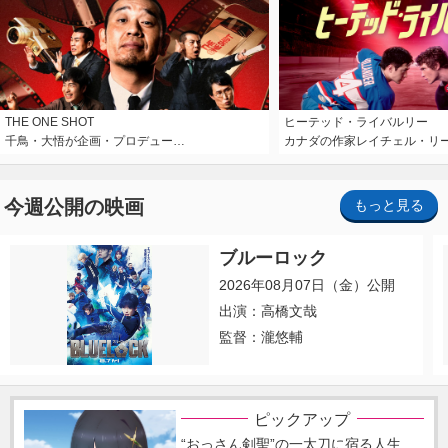
THE ONE SHOT
ヒーテッド・ライバルリー
千鳥・大悟が企画・プロデュー…
カナダの作家レイチェル・リ
今週公開の映画
もっと見る
ブルーロック
2026年08月07日（金）公開
出演：高橋文哉
監督：瀧悠輔
ピックアップ
“おっさん剣聖”の一太刀に宿る人生