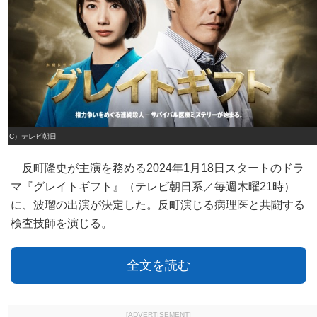
（C）テレビ朝日
反町隆史が主演を務める2024年1月18日スタートのドラ
マ『グレイトギフト』（テレビ朝日系／毎週木曜21時）
に、波瑠の出演が決定した。反町演じる病理医と共闘する
検査技師を演じる。
全文を読む
[ADVERTISEMENT]