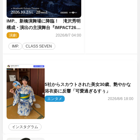
IMP.、新橋演舞場に降臨！ 滝沢秀明
構成・演出の主演舞台『IMPACT26』
上演決定
演劇
2026/8/7 04:00
IMP.
CLASS SEVEN
5社からスカウトされた美女30歳、艶やかな
浴衣姿に反響「可愛過ぎるすぅ」
エンタメ
2026/8/6 18:00
インスタグラム