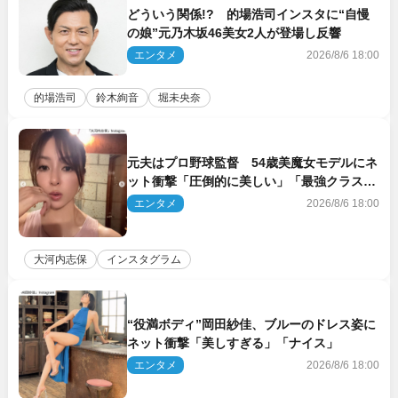
どういう関係!? 的場浩司インスタに“自慢
の娘”元乃木坂46美女2人が登場し反響
エンタメ
2026/8/6 18:00
的場浩司
鈴木絢音
堀未央奈
元夫はプロ野球監督 54歳美魔女モデルにネ
ット衝撃「圧倒的に美しい」「最強クラス」
「うっとり」
エンタメ
2026/8/6 18:00
大河内志保
インスタグラム
“役満ボディ”岡田紗佳、ブルーのドレス姿に
ネット衝撃「美しすぎる」「ナイス」
エンタメ
2026/8/6 18:00