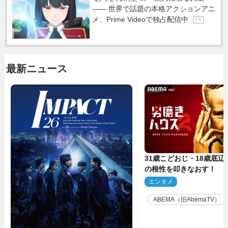
―― 世界で話題の本格アクションアニ
メ、Prime Videoで独占配信中
P R
最新ニュース
31歳こどおじ・18歳底辺Yo
の根性を叩きなおす！ 
ス』第2弾コーチ陣発表
エンタメ
2
ABEMA（旧AbemaTV）