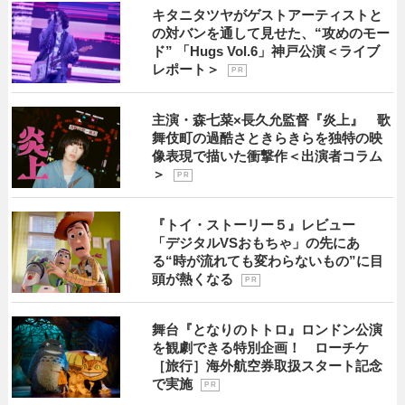
キタニタツヤがゲストアーティストと
の対バンを通して見せた、“攻めのモー
ド” 「Hugs Vol.6」神戸公演＜ライブ
レポート＞
P R
主演・森七菜×長久允監督『炎上』 歌
舞伎町の過酷さときらきらを独特の映
像表現で描いた衝撃作＜出演者コラム
＞
P R
『トイ・ストーリー５』レビュー
「デジタルVSおもちゃ」の先にあ
る“時が流れても変わらないもの”に目
頭が熱くなる
P R
舞台『となりのトトロ』ロンドン公演
を観劇できる特別企画！ ローチケ
［旅行］海外航空券取扱スタート記念
で実施
P R