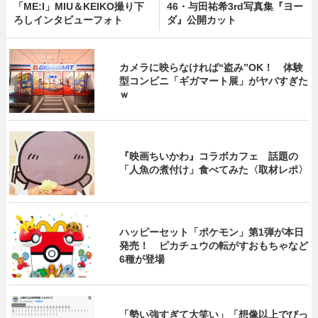
「ME:I」MIU＆KEIKO撮り下
46・与田祐希3rd写真集『ヨー
ろしインタビューフォト
ダ』公開カット
カメラに映らなければ“盗み”OK！ 体験
型コンビニ「ギガマート展」がヤバすぎた
ｗ
『映画ちいかわ』コラボカフェ 話題の
「人魚の煮付け」食べてみた〈取材レポ〉
ハッピーセット「ポケモン」第1弾が本日
発売！ ピカチュウの転がすおもちゃなど
6種が登場
「勢い強すぎて大笑い」「想像以上でびっ