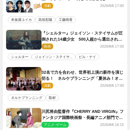
演劇
2026/8/6 17:00
本仮屋ユイカ
高垣彩陽
工藤晴香
『シェルター』ジェイソン・ステイサムが圧
倒された14歳少女 500人超から選出された
新鋭ボディ・レイ・ブレスナックとは
映画
2026/8/6 17:00
シェルター
ジェイソン・ステイサ...
ビル・ナイ
32名で力を合わせ、世界初上演の新作を演じ
切る！ ネルケプランニング「夏休み！オ
ン・ワークショップ2026」レポート【最終
演劇
2026/8/6 17:00
日】
ネルケプランニング
取材
川尻将由監督作『CHERRY AND VIRGIN』フ
ァンタジア国際映画祭・長編アニメ部門で観
客賞・金賞受賞！
アニメ･ゲーム
2026/8/6 16:15