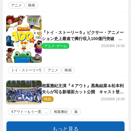
アニメ
映画
『トイ・ストーリー５』ピクサー・アニメー
ション史上最速で興行収入100億円突破 シ
リーズNo.1興収が目前
アニメ･ゲーム
2026/8/6 16:00
トイ・ストーリー5
アニメ
映画
相葉雅紀主演『４アウト』黒島結菜＆松本利
夫らが写る新場面カット公開 キャスト登壇
イベントも決定
映画
2026/8/6 16:00
4アウト ─もう一度、...
相葉雅紀
嵐
もっと見る