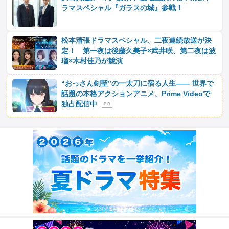
ラマスペシャル『ガラスの城』参戦！
松本清張ドラマスペシャル、二夜連続放送が決
定！ 第一夜は後藤久美子×武井咲、第二夜は波
瑠×木村佳乃が競演
“おっさん剣聖”の一太刀に宿る人生―― 世界で
話題の本格アクションアニメ、Prime Videoで
独占配信中
P R