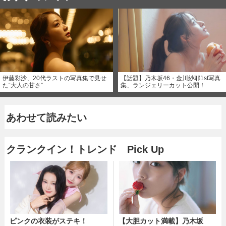
伊藤彩沙、20代ラストの写真集で見せ
【話題】乃木坂46・金川紗耶1st写真
た“大人の甘さ”
集、ランジェリーカット公開！
あわせて読みたい
クランクイン！トレンド Pick Up
ピンクの衣装がステキ！
【大胆カット満載】乃木坂