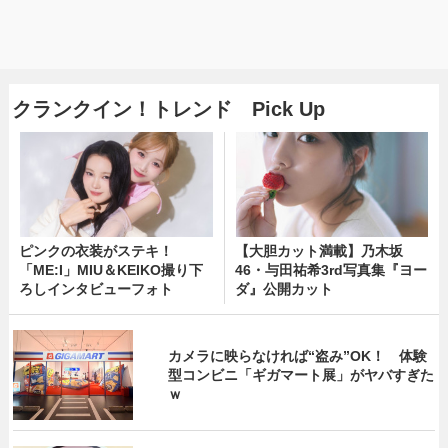
クランクイン！トレンド Pick Up
ピンクの衣装がステキ！
【大胆カット満載】乃木坂
「ME:I」MIU＆KEIKO撮り下
46・与田祐希3rd写真集『ヨー
ろしインタビューフォト
ダ』公開カット
カメラに映らなければ“盗み”OK！ 体験
型コンビニ「ギガマート展」がヤバすぎた
ｗ