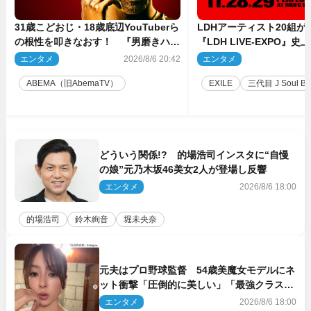
31歳こどおじ・18歳底辺YouTuberら
LDHアーティスト20組
の根性を叩きなおす！ 『男磨きハウ
『LDH LIVE‐EXPO』
ス』第2弾コーチ陣発表
技場で開催決定
エンタメ
2026/8/6 20:42
エンタメ
2
ABEMA（旧AbemaTV）
EXILE
三代目 J Soul Brot
どういう関係!? 的場浩司インスタに“自慢
の娘”元乃木坂46美女2人が登場し反響
エンタメ
2026/8/6 18:00
的場浩司
鈴木絢音
堀未央奈
元夫はプロ野球監督 54歳美魔女モデルにネ
ット衝撃「圧倒的に美しい」「最強クラス」
「うっとり」
エンタメ
2026/8/6 18:00