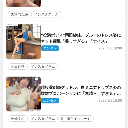
大河内志保
インスタグラム
“役満ボディ”岡田紗佳、ブルーのドレス姿に
ネット衝撃「美しすぎる」「ナイス」
エンタメ
2026/8/6 18:00
岡田紗佳
インスタグラム
現役薬剤師グラドル、白ミニ丈トップス姿の
抜群プロポーションに「素晴らしすぎる」
「すっっっご！」とネット絶賛
エンタメ
2026/8/6 18:00
三橋くん
インスタグラム
X（旧ツイッター）