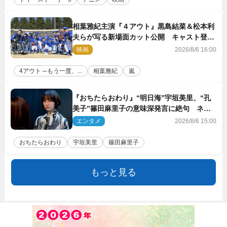
相葉雅紀主演『４アウト』黒島結菜＆松本利
夫らが写る新場面カット公開 キャスト登壇
イベントも決定
映画
2026/8/6 16:00
4アウト ─もう一度、...
相葉雅紀
嵐
『おちたらおわり』“明日海”宇垣美里、“孔
美子”篠田麻里子の意味深発言に絶句 ネッ
ト驚き「まさか」「意外な展開」
エンタメ
2026/8/6 15:00
おちたらおわり
宇垣美里
篠田麻里子
もっと見る