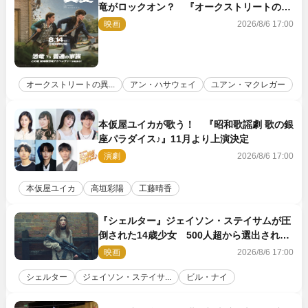
竜がロックオン？ 『オークストリートの異
変』新ビジュアル＆本編映像初解禁
映画
2026/8/6 17:00
オークストリートの異...
アン・ハサウェイ
ユアン・マクレガー
本仮屋ユイカが歌う！ 『昭和歌謡劇 歌の銀
座パラダイス♪』11月より上演決定
演劇
2026/8/6 17:00
本仮屋ユイカ
高垣彩陽
工藤晴香
『シェルター』ジェイソン・ステイサムが圧
倒された14歳少女 500人超から選出された
新鋭ボディ・レイ・ブレスナックとは
映画
2026/8/6 17:00
シェルター
ジェイソン・ステイサ...
ビル・ナイ