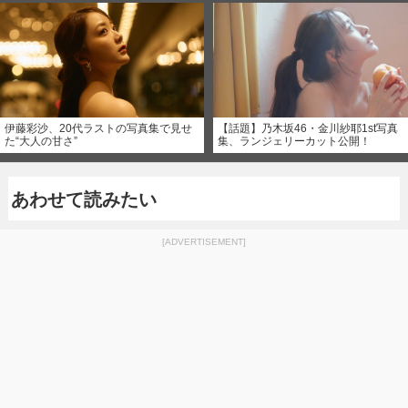
伊藤彩沙、20代ラストの写真集で見せ
【話題】乃木坂46・金川紗耶1st写真
た“大人の甘さ”
集、ランジェリーカット公開！
あわせて読みたい
[ADVERTISEMENT]