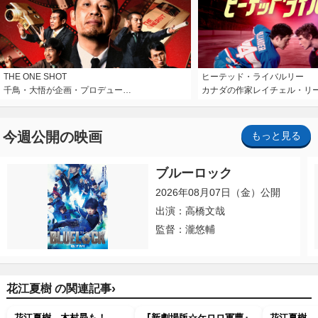
THE ONE SHOT
ヒーテッド・ライバルリー
千鳥・大悟が企画・プロデュー…
カナダの作家レイチェル・リ
今週公開の映画
もっと見る
ブルーロック
2026年08月07日（金）公開
出演：高橋文哉
監督：瀧悠輔
›
花江夏樹 の関連記事
花江夏樹、木村昴も！
『新劇場版☆ケロロ軍曹』
花江夏樹、