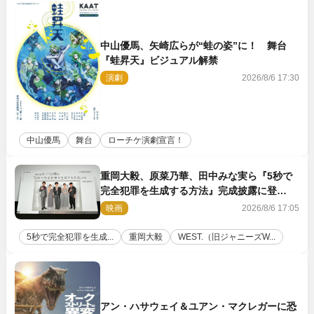
中山優馬、矢崎広らが“蛙の姿”に！ 舞台
『蛙昇天』ビジュアル解禁
演劇
2026/8/6 17:30
中山優馬
舞台
ローチケ演劇宣言！
重岡大毅、原菜乃華、田中みな実ら『5秒で
完全犯罪を生成する方法』完成披露に登
壇！ それぞれのAI活用術も発表
映画
2026/8/6 17:05
5秒で完全犯罪を生成...
重岡大毅
WEST.（旧ジャニーズW...
アン・ハサウェイ＆ユアン・マクレガーに恐