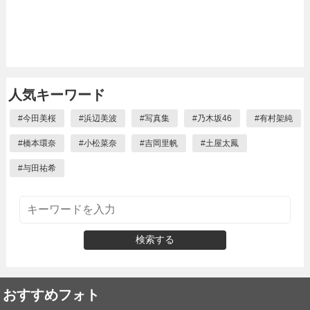
人気キーワード
#
今田美桜
#
浜辺美波
#
写真集
#
乃木坂46
#
有村架純
#
橋本環奈
#
小松菜奈
#
吉岡里帆
#
土屋太鳳
#
与田祐希
検索する
おすすめフォト