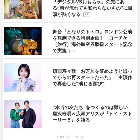
「デジタルVSおもちゃ」の先にあ
る“時が流れても変わらないもの”に目
頭が熱くなる
P R
舞台『となりのトトロ』ロンドン公演
を観劇できる特別企画！ ローチケ
［旅行］海外航空券取扱スタート記念
で実施
P R
鎮西寿々歌「お芝居を辞めようと思っ
てからの再スタートだった」 主演作
で再会した“演じる喜び”
“本当の友だち”をつくるのは難しい
唐沢寿明＆広瀬アリスが『トイ・スト
ーリー５』を語る
[ADVERTISEMENT]