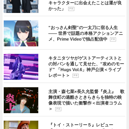
キャラクターに出会えたことは運が良
かった」
P R
“おっさん剣聖”の一太刀に宿る人生
―― 世界で話題の本格アクションアニ
メ、Prime Videoで独占配信中
P R
キタニタツヤがゲストアーティストと
の対バンを通して見せた、“攻めのモー
ド” 「Hugs Vol.6」神戸公演＜ライブ
レポート＞
P R
主演・森七菜×長久允監督『炎上』 歌
舞伎町の過酷さときらきらを独特の映
像表現で描いた衝撃作＜出演者コラム
＞
P R
『トイ・ストーリー５』レビュー