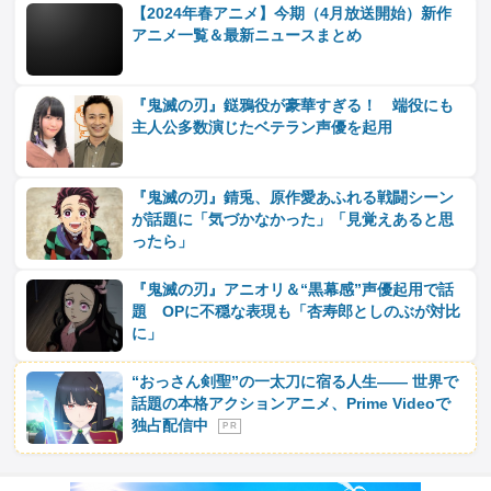
【2024年春アニメ】今期（4月放送開始）新作
アニメ一覧＆最新ニュースまとめ
『鬼滅の刃』鎹鴉役が豪華すぎる！ 端役にも
主人公多数演じたベテラン声優を起用
『鬼滅の刃』錆兎、原作愛あふれる戦闘シーン
が話題に「気づかなかった」「見覚えあると思
ったら」
『鬼滅の刃』アニオリ＆“黒幕感”声優起用で話
題 OPに不穏な表現も「杏寿郎としのぶが対比
に」
“おっさん剣聖”の一太刀に宿る人生―― 世界で
話題の本格アクションアニメ、Prime Videoで
独占配信中
P R