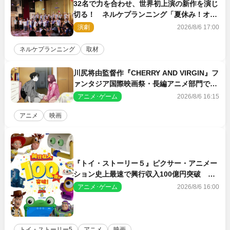
32名で力を合わせ、世界初上演の新作を演じ
切る！ ネルケプランニング「夏休み！オ
ン・ワークショップ2026」レポート【最終
演劇
2026/8/6 17:00
日】
ネルケプランニング
取材
川尻将由監督作『CHERRY AND VIRGIN』フ
ァンタジア国際映画祭・長編アニメ部門で観
客賞・金賞受賞！
アニメ･ゲーム
2026/8/6 16:15
アニメ
映画
『トイ・ストーリー５』ピクサー・アニメー
ション史上最速で興行収入100億円突破 シ
リーズNo.1興収が目前
アニメ･ゲーム
2026/8/6 16:00
トイ・ストーリー5
アニメ
映画