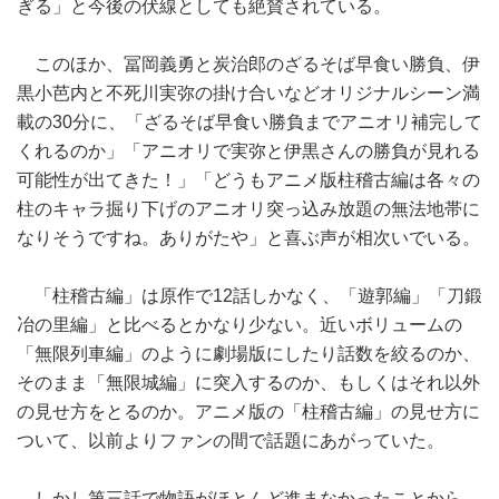
ぎる」と今後の伏線としても絶賛されている。
このほか、冨岡義勇と炭治郎のざるそば早食い勝負、伊
黒小芭内と不死川実弥の掛け合いなどオリジナルシーン満
載の30分に、「ざるそば早食い勝負までアニオリ補完して
くれるのか」「アニオリで実弥と伊黒さんの勝負が見れる
可能性が出てきた！」「どうもアニメ版柱稽古編は各々の
柱のキャラ掘り下げのアニオリ突っ込み放題の無法地帯に
なりそうですね。ありがたや」と喜ぶ声が相次いでいる。
「柱稽古編」は原作で12話しかなく、「遊郭編」「刀鍛
冶の里編」と比べるとかなり少ない。近いボリュームの
「無限列車編」のように劇場版にしたり話数を絞るのか、
そのまま「無限城編」に突入するのか、もしくはそれ以外
の見せ方をとるのか。アニメ版の「柱稽古編」の見せ方に
ついて、以前よりファンの間で話題にあがっていた。
しかし第三話で物語がほとんど進まなかったことから、