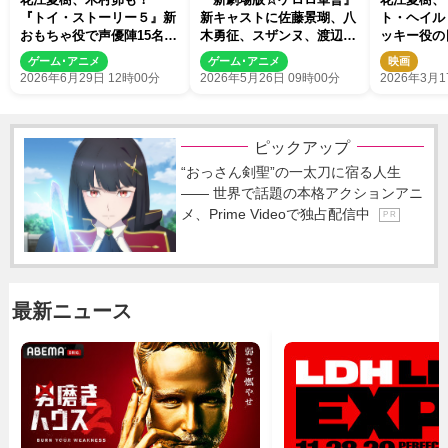
『トイ・ストーリー５』新
新キャストに佐藤景瑚、八
ト・ヘイル
おもちゃ役で声優陣15名が
木勇征、スザンヌ、渡辺莉
ッキー役の
カメオ出演＆コメント到着
奈、関智一、花江夏樹、山
に！ ライ
ゲーム･アニメ
ゲーム･アニメ
映画
寺宏一
グの発表コ
2026年6月29日 12時00分
2026年5月26日 09時00分
2026年3月1
ピックアップ
“おっさん剣聖”の一太刀に宿る人生
―― 世界で話題の本格アクションアニ
メ、Prime Videoで独占配信中
P R
最新ニュース