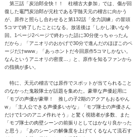
第三話「炭治郎全快！！ 柱稽古大参加」では、傷が回
復した竈門炭治郎が元柱である宇髄天元の稽古に向かう
が、原作と照らし合わせると第132話「全力訓練」の冒頭
5コマで終了したことになる。放送後は「しかし凄いな今
回。1ページ2ページで終わった話に30分使っちゃったん
だから」「アニオリのおかげで30分で進んだのほぼこのペ
ージだけwww」「あっホントだ今回原作5コマしかない。
なんというアニオリの密度…」と、原作を知るファンから
の指摘が多い。
特に、天元の稽古では原作でスポットが当てられること
のなかった鬼殺隊士が話題を集めた。豪華な声優起用に
「モブの声優が豪華！ 推しの子2期のアクアもおるやん
w」「主人公できる声優多いがな」「モブ隊士の声優さん
だけで1つのアニメ作れそう」と驚く視聴者が多数、また
「モブ隊士の肉壁シーンの前振りとしてはかなり良かった
と思う」「あのシーンの解像度を上げてくるなんて流石す