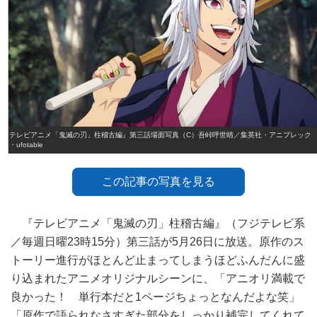
『テレビアニメ「鬼滅の刃」柱稽古編』第三話場面写真（C）吾峠呼世晴／集英社・アニプレック
ス・ufotable
この記事の写真を見る
『テレビアニメ「鬼滅の刃」柱稽古編』（フジテレビ系
／毎週日曜23時15分）第三話が5月26日に放送。原作のス
トーリー進行がほとんど止まってしまうほどふんだんに盛
り込まれたアニメオリジナルシーンに、「アニオリ満載で
良かった！ 単行本だと1ページちょっとなんだよな笑」
「原作で語られなさすぎた部分をしっかり補完してくれて