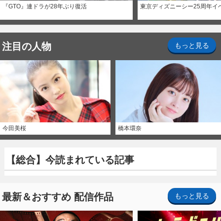
『GTO』連ドラが28年ぶり復活
東京ディズニーシー25周年イ
注目の人物
もっと見る
今田美桜
橋本環奈
【総合】今読まれている記事
最新＆おすすめ 配信作品
もっと見る