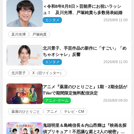
＜令和8年8月8日＞芸能界にお祝いラッシ
ュ！ 及川光博、戸塚純貴ら多数発表結婚
エンタメ
2026/8/9 11:00
及川光博
戸塚純貴
北川景子、手芸作品の新作に「すごい」「め
ちゃオシャレ」反響
エンタメ
2026/8/9 11:00
北川景子
X（旧ツイッター）
アニメ『薬屋のひとりごと』1期・2期全話が
TVerで期間限定無料配信決定
アニメ･ゲーム
2026/8/9 09:00
薬屋のひとりごと
アニメ
テレビ・CM
鬼頭明里＆島崎信長＆内山昂輝は『映画名探
偵プリキュア！不思議な庭と2人の秘密』ゲ