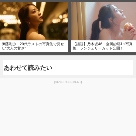
伊藤彩沙、20代ラストの写真集で見せ
【話題】乃木坂46・金川紗耶1st写真
た“大人の甘さ”
集、ランジェリーカット公開！
あわせて読みたい
[ADVERTISEMENT]