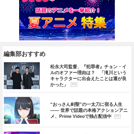
編集部おすすめ
松永大司監督、『犯罪者』チョン・イ
ルのオファー理由は？ 「滝川という
キャラクターに出会えたことは運が良
かった」
P R
“おっさん剣聖”の一太刀に宿る人生
―― 世界で話題の本格アクションアニ
メ、Prime Videoで独占配信中
P R