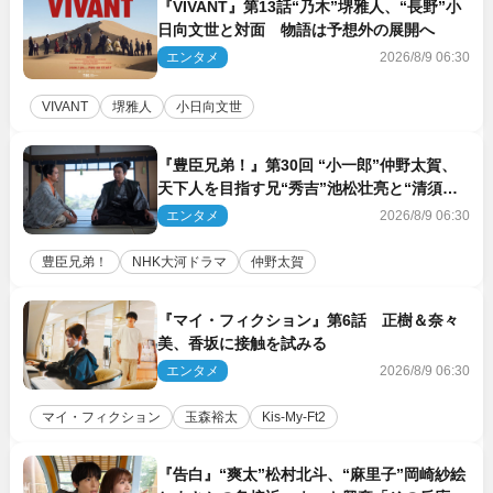
『VIVANT』第13話“乃木”堺雅人、“長野”小
日向文世と対面 物語は予想外の展開へ
エンタメ
2026/8/9 06:30
VIVANT
堺雅人
小日向文世
『豊臣兄弟！』第30回 “小一郎”仲野太賀、
天下人を目指す兄“秀吉”池松壮亮と“清須会
議”へ
エンタメ
2026/8/9 06:30
豊臣兄弟！
NHK大河ドラマ
仲野太賀
『マイ・フィクション』第6話 正樹＆奈々
美、香坂に接触を試みる
エンタメ
2026/8/9 06:30
マイ・フィクション
玉森裕太
Kis‐My‐Ft2
『告白』“爽太”松村北斗、“麻里子”岡崎紗絵