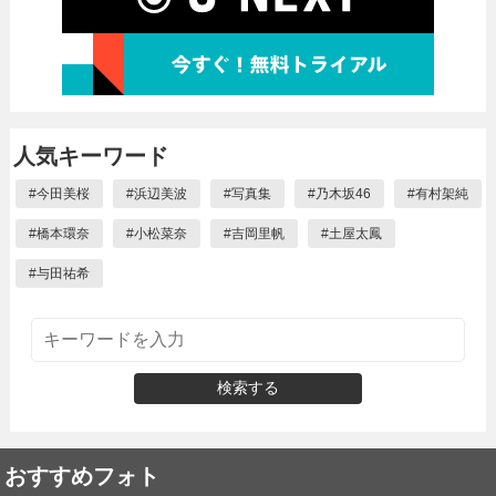
人気キーワード
#
今田美桜
#
浜辺美波
#
写真集
#
乃木坂46
#
有村架純
#
橋本環奈
#
小松菜奈
#
吉岡里帆
#
土屋太鳳
#
与田祐希
検索する
おすすめフォト