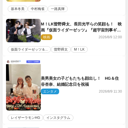
坂本冬美
中村梅雀
一路真輝
M！LK曽野舜太、長田光平らの笑顔も！ 映
画『仮面ライダーゼッツ』『超宇宙刑事ギャ
バン インフィニティ』オフショット到着
映画
2026/8/9 12:00
仮面ライダーゼッツ＆...
曽野舜太
M！LK
美男美女の子どもたちも顔出し！ HG＆住
谷杏奈、結婚記念日を祝福
エンタメ
2026/8/9 11:30
レイザーラモンHG
インスタグラム