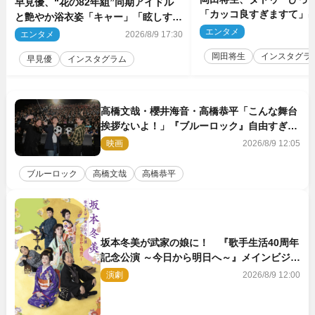
早見優、“花の82年組”同期アイドル
「カッコ良すぎますて」
と艶やか浴衣姿「キャー」「眩しすぎ
マのオフショ多数公開
ます」
エンタメ
2
エンタメ
2026/8/9 17:30
岡田将生
インスタグラ
早見優
インスタグラム
高橋文哉・櫻井海音・高橋恭平「こんな舞台
挨拶ないよ！」『ブルーロック』自由すぎる
イベントレポート
映画
2026/8/9 12:05
ブルーロック
高橋文哉
高橋恭平
坂本冬美が武家の娘に！ 『歌手生活40周年
記念公演 ～今日から明日へ～』メインビジュ
アル公開
演劇
2026/8/9 12:00