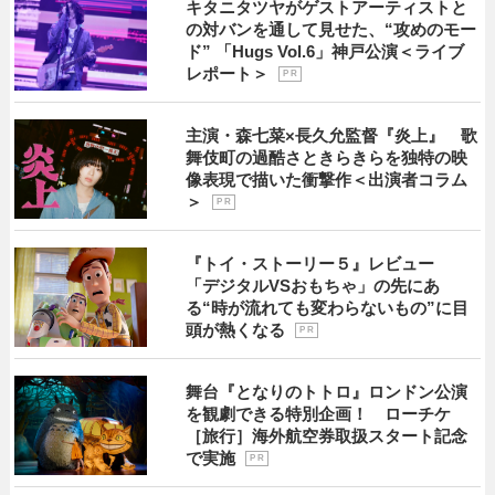
キタニタツヤがゲストアーティストと
の対バンを通して見せた、“攻めのモー
ド” 「Hugs Vol.6」神戸公演＜ライブ
レポート＞
P R
主演・森七菜×長久允監督『炎上』 歌
舞伎町の過酷さときらきらを独特の映
像表現で描いた衝撃作＜出演者コラム
＞
P R
『トイ・ストーリー５』レビュー
「デジタルVSおもちゃ」の先にあ
る“時が流れても変わらないもの”に目
頭が熱くなる
P R
舞台『となりのトトロ』ロンドン公演
を観劇できる特別企画！ ローチケ
［旅行］海外航空券取扱スタート記念
で実施
P R