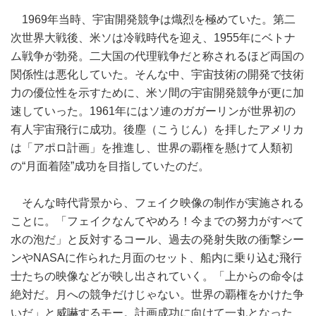
1969年当時、宇宙開発競争は熾烈を極めていた。第二
次世界大戦後、米ソは冷戦時代を迎え、1955年にベトナ
ム戦争が勃発。二大国の代理戦争だと称されるほど両国の
関係性は悪化していた。そんな中、宇宙技術の開発で技術
力の優位性を示すために、米ソ間の宇宙開発競争が更に加
速していった。1961年にはソ連のガガーリンが世界初の
有人宇宙飛行に成功。後塵（こうじん）を拝したアメリカ
は「アポロ計画」を推進し、世界の覇権を懸けて人類初
の“月面着陸”成功を目指していたのだ。
そんな時代背景から、フェイク映像の制作が実施される
ことに。「フェイクなんてやめろ！今までの努力がすべて
水の泡だ」と反対するコール、過去の発射失敗の衝撃シー
ンやNASAに作られた月面のセット、船内に乗り込む飛行
士たちの映像などが映し出されていく。「上からの命令は
絶対だ。月への競争だけじゃない。世界の覇権をかけた争
いだ」と威嚇するモー。計画成功に向けて一丸となった