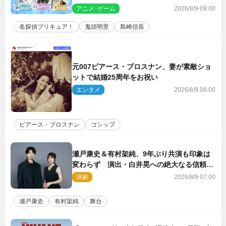
スト声優に決定
アニメ･ゲーム
2026/8/9 09:00
名探偵プリキュア！
鬼頭明里
島崎信長
元007ピアース・ブロスナン、妻が素敵ショ
ットで結婚25周年をお祝い
エンタメ
2026/8/9 08:00
ピアース・ブロスナン
ゴシップ
瀬戸康史＆有村架純、9年ぶり共演も印象は
変わらず 演出・白井晃への絶大なる信頼を
胸に舞台『キュー』に挑む
演劇
2026/8/9 07:00
瀬戸康史
有村架純
舞台