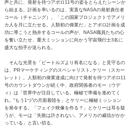
声と共に、発射を待つアポロ11号の姿をとらえたシーンか
ら始まる。計画を率いるのは、実直なNASAの発射責任者
コール（チャニング）。「この国家プロジェクトでアメリ
カ人を月に立たせる。人類初の偉業だ」とアポロ計画を成
功に導こうと熱弁するコールの声が、NASA職員たちの心
を奮い立たせ、重大ミッションに向かう宇宙飛行士3名に
盛大な拍手が送られる。
そんな光景を「ビートルズより有名になる」と見守るの
は、PRマーケティングのスペシャリスト､ケリー（スカー
レット）。人類初の偉業達成に向けて発射を待つアポロ11
号のカウントダウンが続く中、政府関係者のモー（ウデ
ィ）は「世界中が注目している。極秘で準備を進めてく
れ。“もう1つ”の月面着陸を」とケリーに極秘ミッション
を発令する。「フェイク映像を作る？」とケリーは耳を疑
うが、モーは「失敗は許されない。アメリカの威信がかか
っている」と言い切る。