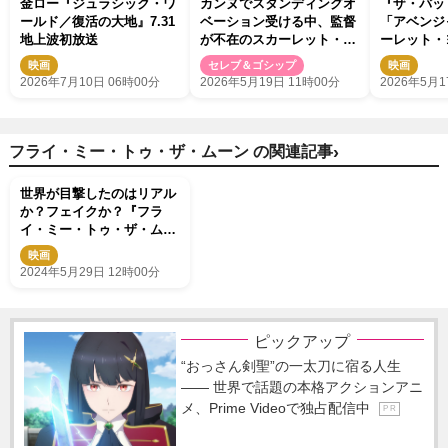
金ロー『ジュラシック・ワ
カンヌでスタンディングオ
『ザ・バッ
ールド／復活の大地』7.31
ベーション受ける中、監督
「アベンジ
地上波初放送
が不在のスカーレット・ヨ
ーレット・
ハンソンに電話→『エクソ
バスチャン
映画
セレブ＆ゴシップ
映画
シスト』撮影中でつながら
ストが正式
2026年7月10日 06時00分
2026年5月19日 11時00分
2026年5月1
ず
›
フライ・ミー・トゥ・ザ・ムーン の関連記事
世界が目撃したのはリアル
か？フェイクか？『フラ
イ・ミー・トゥ・ザ・ムー
ン』日本版予告解禁
映画
2024年5月29日 12時00分
ピックアップ
“おっさん剣聖”の一太刀に宿る人生
―― 世界で話題の本格アクションアニ
メ、Prime Videoで独占配信中
P R