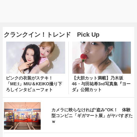
クランクイン！トレンド Pick Up
ピンクの衣装がステキ！
【大胆カット満載】乃木坂
「ME:I」MIU＆KEIKO撮り下
46・与田祐希3rd写真集『ヨー
ろしインタビューフォト
ダ』公開カット
カメラに映らなければ“盗み”OK！ 体験
型コンビニ「ギガマート展」がヤバすぎた
ｗ