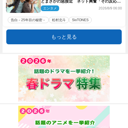
とまさかの急接近 ネット興奮「その反応
は」「いいの!?」（ネタバレあり）
エンタメ
2026/8/9 06:00
告白－25年目の秘密－
松村北斗
SixTONES
もっと見る