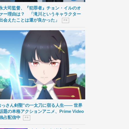
永大司監督、『犯罪者』チョン・イルのオ
ァー理由は？ 「滝川というキャラクター
出会えたことは運が良かった」
P R
おっさん剣聖”の一太刀に宿る人生―― 世界
話題の本格アクションアニメ、Prime Video
独占配信中
P R