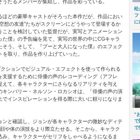
そうたるメンバーが集結し、作品を彩っている。
松
フ
ほどの豪華キャストがそろった本作だが、作品におい
に
空想の友達”たちがスクリーンにどうやって登場するか
うことを検討していた監督だが、実写とアニメーション
った僕』の予告編を見て、実写の世界の中にCGキャラ
たそう。そして、『プーと大人になった僕』のエフェク
タクトを取り、作品を作り上げていった。
ダクションでビジュアル・エフェクトを使って作られる
を支援するために俳優の声のレコーディング（アフレ
捉えて、各キャラクターにさらなるリアリティを与え
のキンバリー・ネルソン・ロカシオは、「俳優の声の演
上でインスピレーションを得る際に大いに頼りになりま
“
で
ンと確認し、ジョンが各キャラクターの微妙なディテ
で
の顔や体の演技をより際立たせる。そこから、キャラク
込み、キャラクターがセリフをしゃべるようになるま