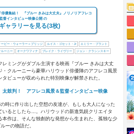
ド俳優集結！ 『ブルー きみは大丈夫』ノリノリアフレコ
監督インタビュー映像公開 の
ギャラリーを見る(3枚)
ィービー・ウォーラー＝ブリッジ
ルイス・ゴセット・Jr
エミリー・ブラント
クルーニー
オークワフィナ
ブレイク・ライヴリー
ジョン・クラシンスキー
レミングがダブル主演する映画『ブルー きみは大丈
ジ・クルーニーら豪華ハリウッド俳優陣のアフレコ風景
ンタビューが収められた特別映像が解禁された。
」太鼓判！ アフレコ風景＆監督インタビュー映像
の時に作り出した空想の友達が、もしも大人になった
ているとしたら…。ハリウッドの新進気鋭クリエイタ
る本作は、そんな独創的な発想から生まれた、孤独な少
ブルーの物語だ。