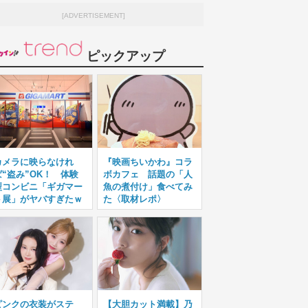
[ADVERTISEMENT]
ピックアップ
カメラに映らなけれ
『映画ちいかわ』コラ
ば“盗み”OK！ 体験
ボカフェ 話題の「人
型コンビニ「ギガマー
魚の煮付け」食べてみ
ト展」がヤバすぎたｗ
た〈取材レポ〉
ピンクの衣装がステ
【大胆カット満載】乃