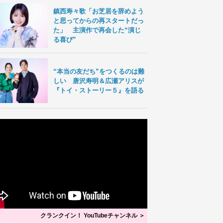
鎮西寿々歌「お芝居を辞めよう
と思ってからの再スタートだっ
た」 主演作で再会した“演じ
る喜び”
“本当の友だち”をつくるのは難
しい 唐沢寿明＆広瀬アリスが
『トイ・ストーリー５』を語る
クランクイン！ YouTubeチャンネル ＞