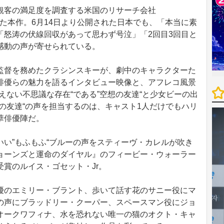
客の満足度を調査する米国のリサーチ会社
を獲得した本作。6月14日より公開された日本でも、「本当に素
「怒涛の伏線回収があって思わず号泣」「2回目3回目と
感動の声が寄せられている。
督を務めたクラシンスキーが、劇中のキャラクターた
俳優らの魅力を語るインタビュー映像と、アフレコ風景
えない不思議な存在“である”空想の友達“と少女ビーの出
の友達“の声を担当するのは、キャスト1人だけでもハリ
華俳優陣だ。
い”もふもふ“ブルーの声をスティーヴ・カレルが吹き
ョーンズと運命のダイヤル』のフィービー・ウォーラー
賞のルイス・ゴセット・Jr。
のエミリー・ブラント、歩いて話す花のサニー役にマ
の声にブラッドリー・クーパー、スペースマン役にジョ
オークワフィナ、水を恐れない唯一の猫のオクト・キャ