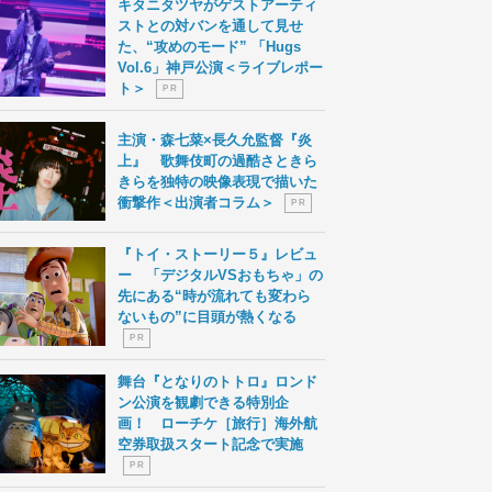
キタニタツヤがゲストアーティ
ストとの対バンを通して見せ
た、“攻めのモード” 「Hugs
Vol.6」神戸公演＜ライブレポー
ト＞
P R
主演・森七菜×長久允監督『炎
上』 歌舞伎町の過酷さときら
きらを独特の映像表現で描いた
衝撃作＜出演者コラム＞
P R
『トイ・ストーリー５』レビュ
ー 「デジタルVSおもちゃ」の
先にある“時が流れても変わら
ないもの”に目頭が熱くなる
P R
舞台『となりのトトロ』ロンド
ン公演を観劇できる特別企
画！ ローチケ［旅行］海外航
空券取扱スタート記念で実施
P R