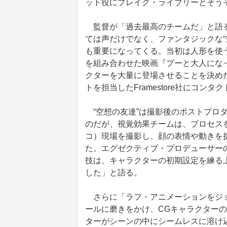
ット役にブレイク・ライブリーとそう
監督が「過去最高のチームだ」と語る
ては声だけでなく、ファンタジックな“
も重要になってくる。当初は人形を使
を組み合わせた映画『プーと大人にな
クターを大量に登場させることを決め
トを担当したFramestore社にコン
“空想の友達”は撮影後のポストプロ
のだが、視覚効果チームは、プロセス
コ）現場を撮影し、顔の表情や動きを
た。エグゼクティブ・プロデューサー
技は、キャラクターの初期設定を練る
した」と語る。
さらに「ラフ・アニメーションをジョ
ールに磨きをかけ、CGキャラクター
ターがシーンの中にシームレスに溶け