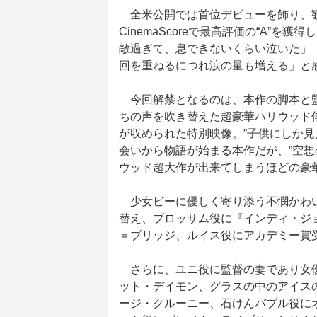
全米公開では首位デビューを飾り、観
CinemaScoreで最高評価の“A”
敵過ぎて、息できないくらい泣いた」
回を重ねるにつれ涙の量も増える」と
今回解禁となるのは、本作の脚本と監
ちの声を吹き替えた超豪華ハリウッド
が収められた特別映像。”子供にしか見
会いから物語が始まる本作だが、”空想
ウッド超大作が出来てしまうほどの豪
少女ビーに優しく寄り添う不憫かわい
替え、ブロッサム役に『インディ・ジ
＝ブリッジ、ルイス役にアカデミー賞受
さらに、ユニ役に監督の妻であり女優
ット・デイモン、グラスの中のアイス
ージ・クルーニー、石けんバブル役に