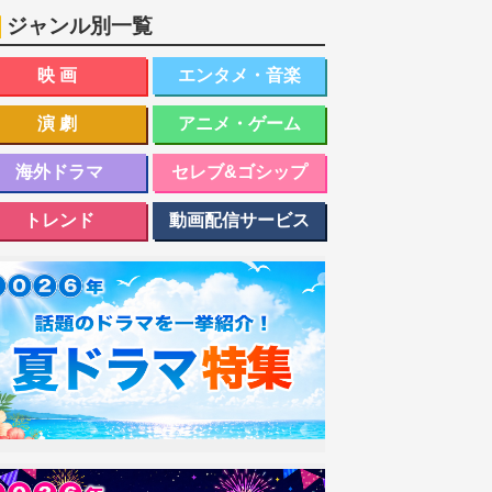
ジャンル別一覧
映画
エンタメ・音楽
演劇
アニメ・ゲーム
海外ドラマ
セレブ&ゴシップ
トレンド
動画配信サービス