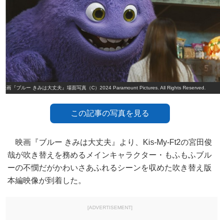
映画『ブルー きみは大丈夫』場面写真（C）2024 Paramount Pictures. All Rights Reserved.
この記事の写真を見る
映画『ブルー きみは大丈夫』より、Kis‐My‐Ft2の宮田俊
哉が吹き替えを務めるメインキャラクター・もふもふブル
ーの不憫だがかわいさあふれるシーンを収めた吹き替え版
本編映像が到着した。
[ADVERTISEMENT]