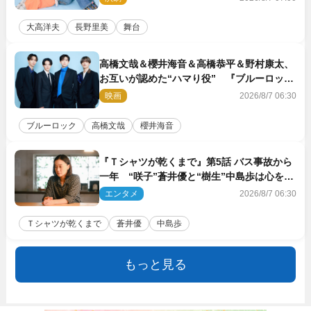
大高洋夫
長野里美
舞台
高橋文哉＆櫻井海音＆高橋恭平＆野村康太、
お互いが認めた“ハマり役” 『ブルーロッ
ク』で築いた最高のチームワーク
映画
2026/8/7 06:30
ブルーロック
高橋文哉
櫻井海音
『Ｔシャツが乾くまで』第5話 バス事故から
一年 “咲子”蒼井優と“樹生”中島歩は心を許
しあえる関係に
エンタメ
2026/8/7 06:30
Ｔシャツが乾くまで
蒼井優
中島歩
もっと見る