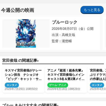
今週公開の映画
もっと見る
ブルーロック
2026年08月07日（金）公開
出演：高橋文哉
監督：瀧悠輔
›
宮田俊哉 の関連記事
キスマイ宮田俊哉がナレー
アニメ『超巡！超条先輩』
宮田俊哉、
ション担当 ナショジオ
キスマイ宮田俊哉らメイン
ぶりドラマ
「ビッグ・キャット・サマ
キャスト8名＆第1弾メイン
の作家は人
ー」8月毎週日曜放送
PV解禁
んでした』
エンタメ
ゲーム･アニメ
エンタメ
表
2026年7月29日 16時50分
2026年6月18日 19時28分
2026年4月3
›
ブルー きみは大丈夫 の関連記事