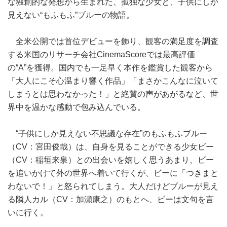
な独創的な発想から生まれた、孤独な少女と、子供にしか
見えない“もふもふ”ブルーの物語。
全米公開では首位デビューを飾り、観客の満足度を調査
する米国のリサーチ会社CinemaScoreでは最高評価
の“A”を獲得。国内でも一足早く本作を鑑賞した観客から
「大人にこそ心温まり響く作品」「まさかこんなに泣いて
しまうとは思わなかった！」と絶賛の声があがるなど、世
界中を温かな感動で包み込んでいる。
“子供にしか見えない不思議な存在”のもふもふブルー
（CV：宮田俊哉）は、自身を見ることができる少女ビー
（CV：稲垣来泉）との出会いを嬉しく思うあまり、ビー
を追いかけて外の世界へ着いて行くが、ビーに「つきまと
わないで！」と怒られてしまう。大人だけどブルーが見え
る隣人カル（CV：加瀬康之）のもとへ、ビーは文句を言
いに行く。