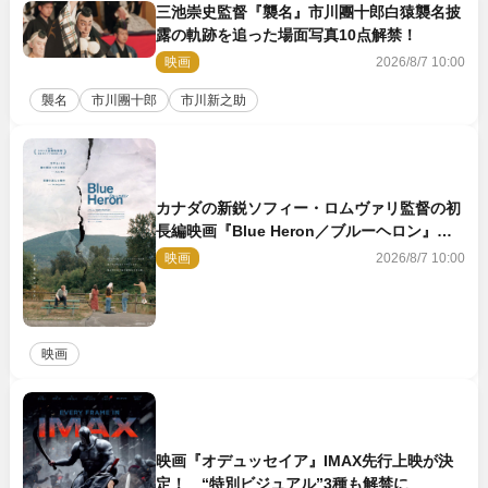
三池崇史監督『襲名』市川團十郎白猿襲名披
露の軌跡を追った場面写真10点解禁！
映画
2026/8/7 10:00
襲名
市川團十郎
市川新之助
カナダの新鋭ソフィー・ロムヴァリ監督の初
長編映画『Blue Heron／ブルーヘロン』
10.23公開
映画
2026/8/7 10:00
映画
映画『オデュッセイア』IMAX先行上映が決
定！ “特別ビジュアル”3種も解禁に