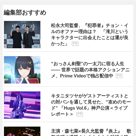
編集部おすすめ
松永大司監督、『犯罪者』チョン・イ
ルのオファー理由は？ 「滝川という
キャラクターに出会えたことは運が良
かった」
P R
“おっさん剣聖”の一太刀に宿る人生
―― 世界で話題の本格アクションアニ
メ、Prime Videoで独占配信中
P R
キタニタツヤがゲストアーティストと
の対バンを通して見せた、“攻めのモー
ド” 「Hugs Vol.6」神戸公演＜ライブ
レポート＞
P R
主演・森七菜×長久允監督『炎上』 歌