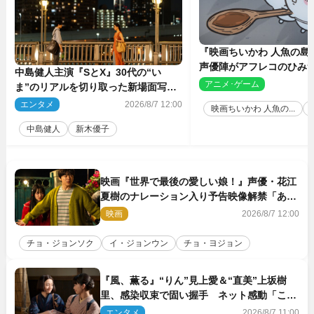
『映画ちいかわ 人魚の島
声優陣がアフレコのひみ
中島健人主演『SとX』30代の“い
を解説！ 新カットも到
アニメ･ゲーム
2
ま”のリアルを切り取った新場面写真
5点解禁
エンタメ
2026/8/7 12:00
映画ちいかわ 人魚の...
中島健人
新木優子
映画『世界で最後の愛しい娘！』声優・花江
夏樹のナレーション入り予告映像解禁「あふ
れ出る温かさに涙が止まらない！」
映画
2026/8/7 12:00
チョ・ジョンソク
イ・ジョンウン
チョ・ヨジョン
『風、薫る』“りん”見上愛＆“直美”上坂樹
里、感染収束で固い握手 ネット感動「この
バディは最強」「アツい」
エンタメ
2026/8/7 11:00