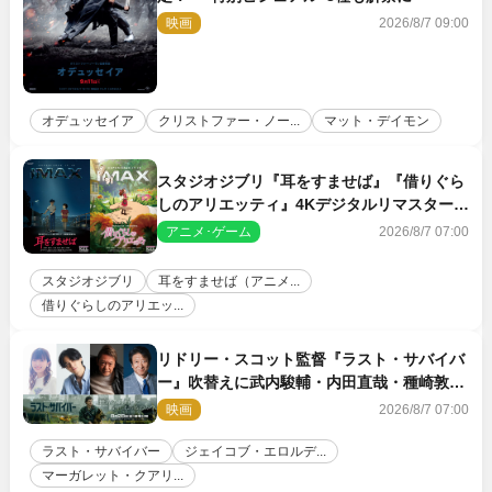
映画
2026/8/7 09:00
オデュッセイア
クリストファー・ノー...
マット・デイモン
スタジオジブリ『耳をすませば』『借りぐら
しのアリエッティ』4Kデジタルリマスターで
IMAX上映決定！
アニメ･ゲーム
2026/8/7 07:00
スタジオジブリ
耳をすませば（アニメ...
借りぐらしのアリエッ...
リドリー・スコット監督『ラスト・サバイバ
ー』吹替えに武内駿輔・内田直哉・種崎敦
美・井上和彦ら豪華声優陣が集結！
映画
2026/8/7 07:00
ラスト・サバイバー
ジェイコブ・エロルデ...
マーガレット・クアリ...