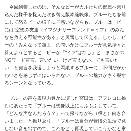
今回到着したのは、そんなビーがカルたちの部屋へ乗り
込んだ様子を捉えた吹き替え版本編映像。ブルーたちを前
にして怒るビーの様子に戸惑いながらも、ブルーは「ビー
には“空想の友達（イマジナリーフレンド＝イフ）”のみん
なを救える可能性がある」と興奮して伝える。しかし、ビ
ーの「みんなって誰よ」の問いかけにブルーが意気揚々と
答えようとすると、ビーが「“イフ”はなし」と、まさかの
NGワード宣言。言いたい、けど言えない。でも言いた
い…と発言を我慢しようと悶絶するブルーに、不憫だがか
わいさを感じずにはいられない、ブルーの魅力がさく裂す
るシーンとなっている。
ブルーの声を表現力豊かに演じた宮田は、アフレコに挑
むにあたって「ブルーは想像以上にもふもふしていて、
『どんな声なんだろう？』って探りながら（役と）向き合
いました」と振り返り、「ブルーは自分が普段の生活で発
しない音を出すので、これをどう再現していこうかなと家