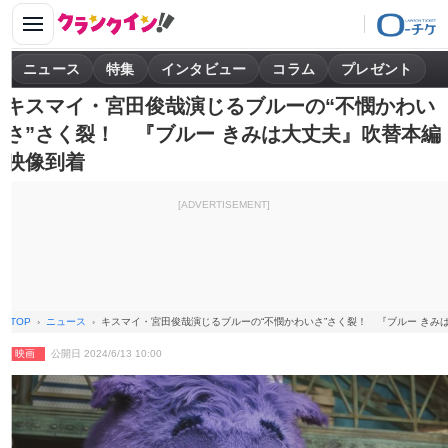
ニュース
特集
インタビュー
コラム
プレゼント
キスマイ・宮田俊哉演じるブルーの“不憫かわい
さ”さく裂！ 『ブルー きみは大丈夫』吹替本編
映像到着
[ADVERTISEMENT]
TOP
ニュース
キスマイ・宮田俊哉演じるブルーの“不憫かわいさ”さく裂！ 『ブルー きみ
映画
公開日 2024/6/13 10:00