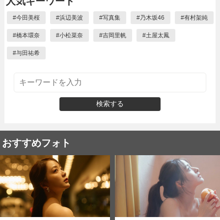
人気キーワード
#
今田美桜
#
浜辺美波
#
写真集
#
乃木坂46
#
有村架純
#
橋本環奈
#
小松菜奈
#
吉岡里帆
#
土屋太鳳
#
与田祐希
検索する
おすすめフォト