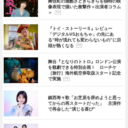
舞伎町の過酷さときらきらを独特の映
像表現で描いた衝撃作＜出演者コラム
＞
P R
『トイ・ストーリー５』レビュー
「デジタルVSおもちゃ」の先にあ
る“時が流れても変わらないもの”に目
頭が熱くなる
P R
舞台『となりのトトロ』ロンドン公演
を観劇できる特別企画！ ローチケ
［旅行］海外航空券取扱スタート記念
で実施
P R
鎮西寿々歌「お芝居を辞めようと思っ
てからの再スタートだった」 主演作
で再会した“演じる喜び”