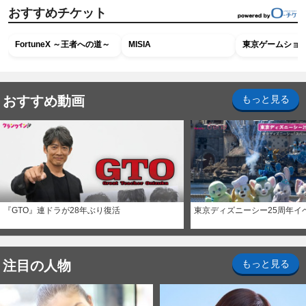
おすすめチケット
FortuneX ～王者への道～
MISIA
東京ゲームショウ2
おすすめ動画
もっと見る
『GTO』連ドラが28年ぶり復活
東京ディズニーシー25周年イ
注目の人物
もっと見る