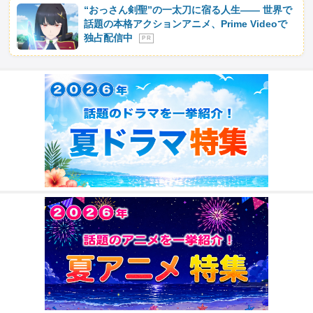
“おっさん剣聖”の一太刀に宿る人生―― 世界で
話題の本格アクションアニメ、Prime Videoで
独占配信中
P R