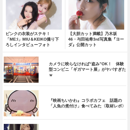
ピンクの衣装がステキ！
【大胆カット満載】乃木坂
「ME:I」MIU＆KEIKO撮り下
46・与田祐希3rd写真集『ヨー
ろしインタビューフォト
ダ』公開カット
カメラに映らなければ“盗み”OK！ 体験
型コンビニ「ギガマート展」がヤバすぎた
ｗ
『映画ちいかわ』コラボカフェ 話題の
「人魚の煮付け」食べてみた〈取材レポ〉