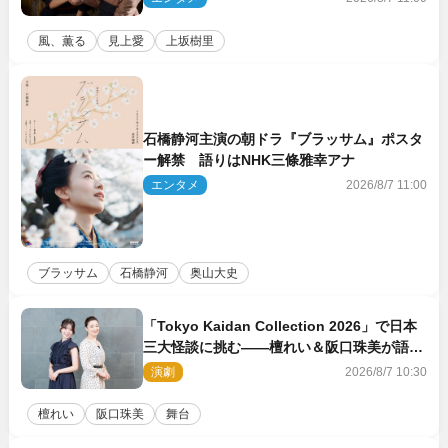
風、薫る
見上愛
上坂樹里
石橋静河主演の朝ドラ『ブラッサム』ポスタ
ー解禁 語りはNHK三條雅幸アナ
エンタメ
2026/8/7 11:00
ブラッサム
石橋静河
奥山大史
「Tokyo Kaidan Collection 2026」で日本
三大怪談に挑む――檀れい＆阪口珠美が語る
「牡丹灯籠」の新たな魅力
演劇
2026/8/7 10:30
檀れい
阪口珠美
舞台