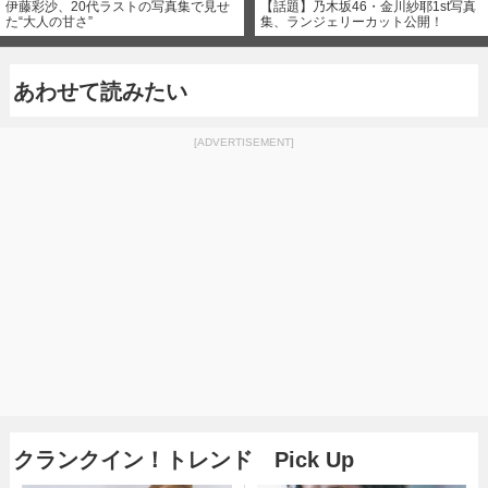
伊藤彩沙、20代ラストの写真集で見せ
【話題】乃木坂46・金川紗耶1st写真
た“大人の甘さ”
集、ランジェリーカット公開！
あわせて読みたい
[ADVERTISEMENT]
クランクイン！トレンド Pick Up