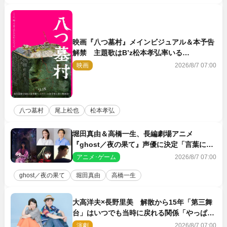
映画『八つ墓村』メインビジュアル＆本予告
解禁 主題歌はB’z松本孝弘率いる
TMG「DOOM」に決定
映画
2026/8/7 07:00
八つ墓村
尾上松也
松本孝弘
堀田真由＆高橋一生、長編劇場アニメ
『ghost／夜の果て』声優に決定「言葉には
できない沢山の感情を思い出しました」
アニメ･ゲーム
2026/8/7 07:00
ghost／夜の果て
堀田真由
高橋一生
大高洋夫×長野里美 解散から15年「第三舞
台」はいつでも当時に戻れる関係「やっぱり
他の方たちとは違います」
演劇
2026/8/7 07:00