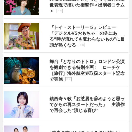
像表現で描いた衝撃作＜出演者コラム
＞
P R
『トイ・ストーリー５』レビュー
「デジタルVSおもちゃ」の先にあ
る“時が流れても変わらないもの”に目
頭が熱くなる
P R
舞台『となりのトトロ』ロンドン公演
を観劇できる特別企画！ ローチケ
［旅行］海外航空券取扱スタート記念
で実施
P R
鎮西寿々歌「お芝居を辞めようと思っ
てからの再スタートだった」 主演作
で再会した“演じる喜び”