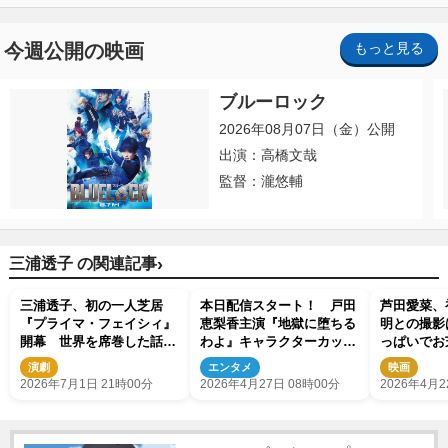
今週公開の映画
もっと見る
ブルーロック
2026年08月07日（金）公開
出演：高橋文哉
監督：瀧悠輔
›
三浦透子 の関連記事
三浦透子、初の一人芝居
本日配信スタート！ 戸田
芦田愛菜、
『プライマ・フェイシィ』
恵梨香主演『地獄に堕ちる
明との撮影
開幕 世界を席巻した話題
わよ』キャラクターカット
っぱいでお
作の日本初演に体当たり
＆相関図解禁
ただいた」
演劇
エンタメ
映画
2026年7月1日 21時00分
2026年4月27日 08時00分
2026年4月2