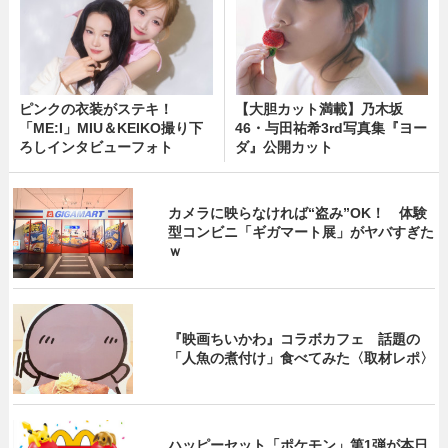
ピンクの衣装がステキ！
【大胆カット満載】乃木坂
「ME:I」MIU＆KEIKO撮り下
46・与田祐希3rd写真集『ヨー
ろしインタビューフォト
ダ』公開カット
カメラに映らなければ“盗み”OK！ 体験
型コンビニ「ギガマート展」がヤバすぎた
ｗ
『映画ちいかわ』コラボカフェ 話題の
「人魚の煮付け」食べてみた〈取材レポ〉
ハッピーセット「ポケモン」第1弾が本日