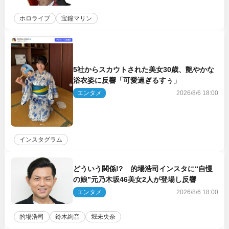
ホロライブ
宝鐘マリン
5社からスカウトされた美女30歳、艶やかな
浴衣姿に反響「可愛過ぎるすぅ」
エンタメ
2026/8/6 18:00
インスタグラム
どういう関係!? 的場浩司インスタに“自慢
の娘”元乃木坂46美女2人が登場し反響
エンタメ
2026/8/6 18:00
的場浩司
鈴木絢音
堀未央奈