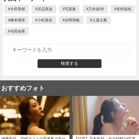
#
今田美桜
#
浜辺美波
#
写真集
#
乃木坂46
#
有村架純
#
橋本環奈
#
小松菜奈
#
吉岡里帆
#
土屋太鳳
#
与田祐希
検索する
おすすめフォト
伊藤彩沙、20代ラストの写真集で見せ
【話題】乃木坂46・金川紗耶1st写真