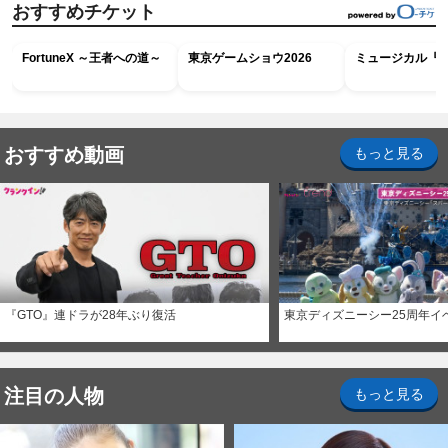
おすすめチケット
FortuneX ～王者への道～
東京ゲームショウ2026
ミュージカル『R
おすすめ動画
もっと見る
『GTO』連ドラが28年ぶり復活
東京ディズニーシー25周年イ
注目の人物
もっと見る