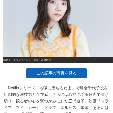
三浦透子 クランクイン！ 写真：高野広美
この記事の写真を見る
Netflixシリーズ『地獄に堕ちるわよ』で島倉千代子役を
圧倒的な演技力と存在感、さらには心揺さぶる歌声で演じ
切り、観る者の心を鷲づかみにした三浦透子。映画『ドラ
イブ・マイ・カー』、ドラマ『エルピス－希望、あるいは