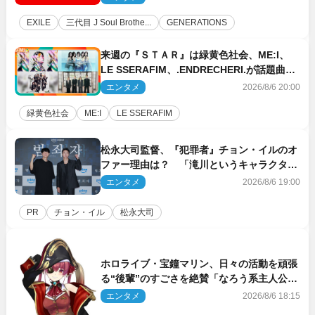
EXILE
三代目 J Soul Brothe...
GENERATIONS
来週の『ＳＴＡＲ』は緑黄色社会、ME:I、
LE SSERAFIM、.ENDRECHERI.が話題曲を
パフォーマンス！
エンタメ
2026/8/6 20:00
緑黄色社会
ME:I
LE SSERAFIM
松永大司監督、『犯罪者』チョン・イルのオ
ファー理由は？ 「滝川というキャラクター
に出会えたことは本当に運が良かった」
エンタメ
2026/8/6 19:00
PR
チョン・イル
松永大司
ホロライブ・宝鐘マリン、日々の活動を頑張
る“後輩”のすごさを絶賛「なろう系主人公ま
である」
エンタメ
2026/8/6 18:15