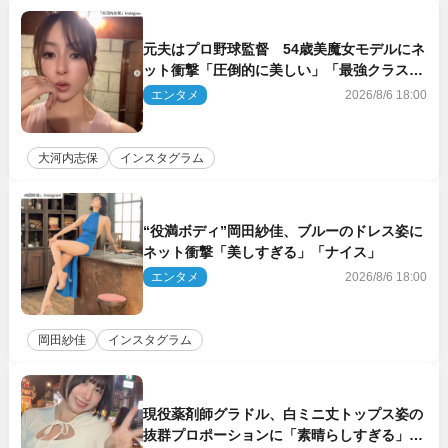
元夫はプロ野球監督 54歳美魔女モデルにネ
ット衝撃「圧倒的に美しい」「最強クラス」
「うっとり」
エンタメ
2026/8/6 18:00
大河内志保
インスタグラム
“役満ボディ”岡田紗佳、ブルーのドレス姿に
ネット衝撃「美しすぎる」「ナイス」
エンタメ
2026/8/6 18:00
岡田紗佳
インスタグラム
現役薬剤師グラドル、白ミニ丈トップス姿の
抜群プロポーションに「素晴らしすぎる」