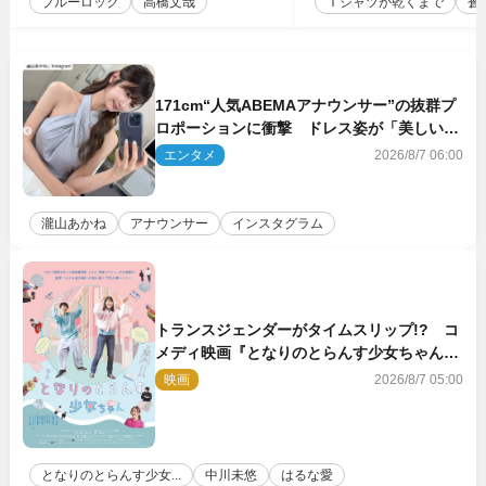
ブルーロック
高橋文哉
Ｔシャツが乾くまで
蒼
171cm“人気ABEMAアナウンサー”の抜群プ
ロポーションに衝撃 ドレス姿が「美しい」
「品がありすぎる」
エンタメ
2026/8/7 06:00
瀧山あかね
アナウンサー
インスタグラム
トランスジェンダーがタイムスリップ!? コ
メディ映画『となりのとらんす少女ちゃん』
11.7公開決定
映画
2026/8/7 05:00
となりのとらんす少女...
中川未悠
はるな愛