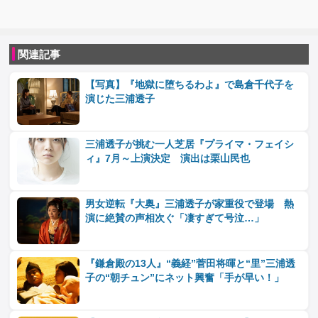
関連記事
【写真】『地獄に堕ちるわよ』で島倉千代子を
演じた三浦透子
三浦透子が挑む一人芝居『プライマ・フェイシ
ィ』7月～上演決定 演出は栗山民也
男女逆転『大奥』三浦透子が家重役で登場 熱
演に絶賛の声相次ぐ「凄すぎて号泣…」
『鎌倉殿の13人』“義経”菅田将暉と“里”三浦透
子の“朝チュン”にネット興奮「手が早い！」