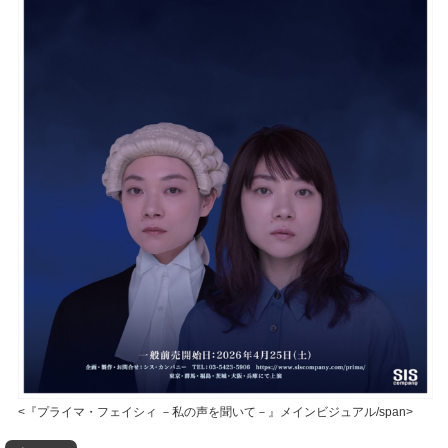
<『プライマ・フェイシィ －私の声を聞いて－』メインビジュアル/span>