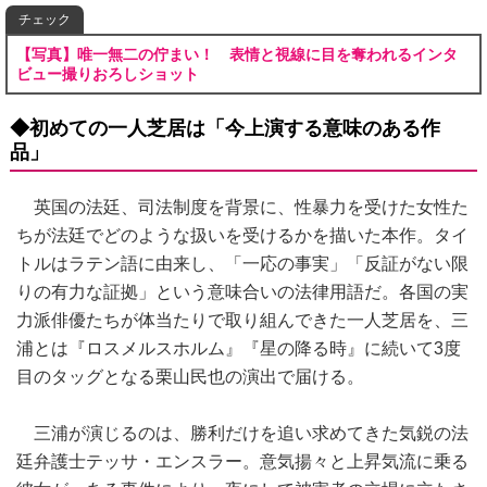
チェック
【写真】唯一無二の佇まい！ 表情と視線に目を奪われるインタ
ビュー撮りおろしショット
◆初めての一人芝居は「今上演する意味のある作
品」
英国の法廷、司法制度を背景に、性暴力を受けた女性た
ちが法廷でどのような扱いを受けるかを描いた本作。タイ
トルはラテン語に由来し、「一応の事実」「反証がない限
りの有力な証拠」という意味合いの法律用語だ。各国の実
力派俳優たちが体当たりで取り組んできた一人芝居を、三
浦とは『ロスメルスホルム』『星の降る時』に続いて3度
目のタッグとなる栗山民也の演出で届ける。
三浦が演じるのは、勝利だけを追い求めてきた気鋭の法
廷弁護士テッサ・エンスラー。意気揚々と上昇気流に乗る