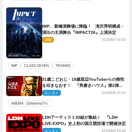
IMP.、新橋演舞場に降臨！ 滝沢秀明構成・
演出の主演舞台『IMPACT26』上演決定
演劇
2026/8/7 04:00
IMP.
CLASS SEVEN
TRAINEE
31歳こどおじ・18歳底辺YouTuberらの根性
を叩きなおす！ 『男磨きハウス』第2弾コ
ーチ陣発表
エンタメ
2026/8/6 20:42
ABEMA（旧AbemaTV）
LDHアーティスト20組が集結！ 『LDH
LIVE‐EXPO』史上初の国立競技場で開催決定
エンタメ
2026/8/6 20:00