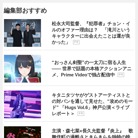
編集部おすすめ
松永大司監督、『犯罪者』チョン・イ
ルのオファー理由は？ 「滝川という
キャラクターに出会えたことは運が良
かった」
P R
“おっさん剣聖”の一太刀に宿る人生
―― 世界で話題の本格アクションアニ
メ、Prime Videoで独占配信中
P R
キタニタツヤがゲストアーティストと
の対バンを通して見せた、“攻めのモー
ド” 「Hugs Vol.6」神戸公演＜ライブ
レポート＞
P R
主演・森七菜×長久允監督『炎上』 歌
舞伎町の過酷さときらきらを独特の映