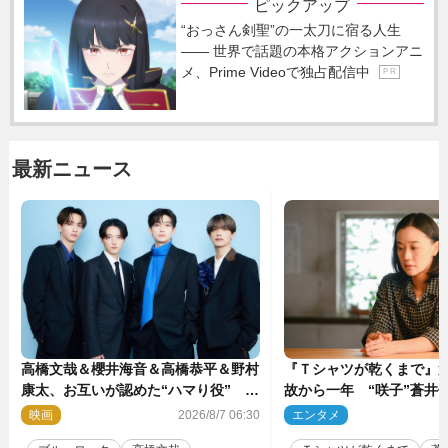
ピックアップ
“おっさん剣聖”の一太刀に宿る人生
―― 世界で話題の本格アクションアニ
メ、Prime Videoで独占配信中
P R
最新ニュース
高橋文哉＆櫻井海音＆高橋恭平＆野村
『Ｔシャツが乾くまで』第
康太、お互いが認めた“ハマり役”
故から一年 “咲子”蒼井優
『ブルーロック』で築いた最高のチー
島歩は心を許しあえる関
映画
2026/8/7 06:30
エンタメ
2
ムワーク