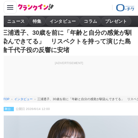
ニュース
特集
インタビュー
コラム
プレゼント
三浦透子、30歳を前に「年齢と自分の感覚が馴
染んできてる」 リスペクトを持って演じた島
倉千代子役の反響に安堵
[ADVERTISEMENT]
TOP
インタビュー
三浦透子、30歳を前に「年齢と自分の感覚が馴染んできてる」 リスペ
舞台
公開日 2026/6/14 12:00