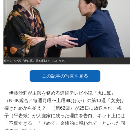
連続テレビ小説『虎に翼』第62回より（C）NHK
この記事の写真を見る
伊藤沙莉が主演を務める連続テレビ小説『虎に翼』
（NHK総合／毎週月曜〜土曜8時ほか）の第13週「女房は
掃きだめから拾え？」（第62回）が25日に放送され、梅
子（平岩紙）が大庭家に残った理由を告白。ネット上には
「不憫すぎる」「せめて、金銭的に報われて」といった同