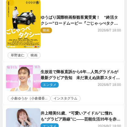
ゆうばり国際映画祭観客賞受賞！ “終活タ
クシー”ロードムービー『ごじゃっぺタクシ
ー』10月公開＆予告解禁
映画
2026/8/7 18:00
草野速仁
映画
生放送で降板直訴から6年…人気グラドルが
最新グラビア告知 未だ衰えぬ抜群スタイル
に反響
エンタメ
2026/8/7 18:00
小倉ゆうか（小倉優香...
インスタグラム
井上晴美51歳、“可愛いアイドル”に憧れ
も“グラビア路線”に――芸能生活35年を赤
裸々に語る 27年ぶりに写真集発売
エンタメ
2026/8/7 18:00