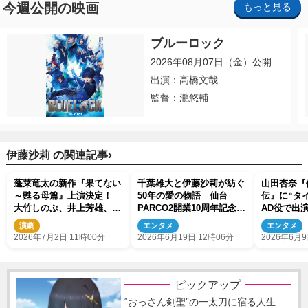
今週公開の映画
もっと見る
ブルーロック
2026年08月07日（金）公開
出演：高橋文哉
監督：瀧悠輔
›
伊藤沙莉 の関連記事
蓬莱竜太の新作『果てない
千葉雄大と伊藤沙莉が紡ぐ
山田杏奈『
～甦る母篇』上演決定！
50年の愛の物語 仙台
伝』に“タ
大竹しのぶ、井上芳雄、伊
PARCO2開業10周年記念
AD役で出
藤沙莉らキャストも発表
『ラヴ・レターズ』上演決
との撮影秘
演劇
エンタメ
エンタメ
定
2026年7月2日 11時00分
2026年6月19日 12時06分
2026年6月9
ピックアップ
“おっさん剣聖”の一太刀に宿る人生