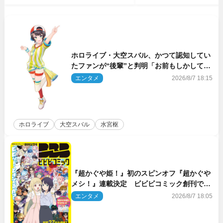
ホロライブ・大空スバル、かつて認知してい
たファンが“後輩”と判明「お前もしかしてあ
のときの？」
エンタメ
2026/8/7 18:15
ホロライブ
大空スバル
水宮枢
『超かぐや姫！』初のスピンオフ『超かぐや
メシ！』連載決定 ビビビコミック創刊で31
作品一挙公開
エンタメ
2026/8/7 18:05