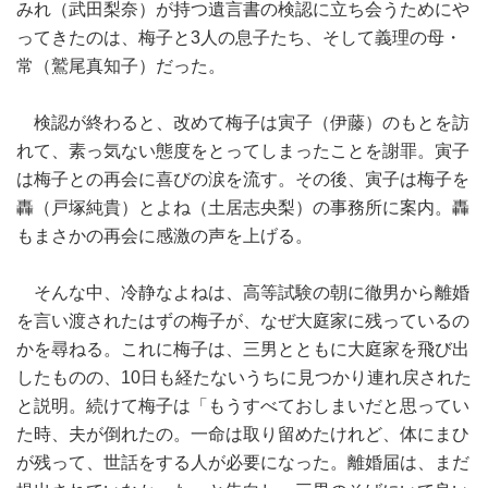
みれ（武田梨奈）が持つ遺言書の検認に立ち会うためにや
ってきたのは、梅子と3人の息子たち、そして義理の母・
常（鷲尾真知子）だった。
検認が終わると、改めて梅子は寅子（伊藤）のもとを訪
れて、素っ気ない態度をとってしまったことを謝罪。寅子
は梅子との再会に喜びの涙を流す。その後、寅子は梅子を
轟（戸塚純貴）とよね（土居志央梨）の事務所に案内。轟
もまさかの再会に感激の声を上げる。
そんな中、冷静なよねは、高等試験の朝に徹男から離婚
を言い渡されたはずの梅子が、なぜ大庭家に残っているの
かを尋ねる。これに梅子は、三男とともに大庭家を飛び出
したものの、10日も経たないうちに見つかり連れ戻された
と説明。続けて梅子は「もうすべておしまいだと思ってい
た時、夫が倒れたの。一命は取り留めたけれど、体にまひ
が残って、世話をする人が必要になった。離婚届は、まだ