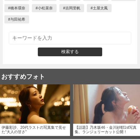
#
橋本環奈
#
小松菜奈
#
吉岡里帆
#
土屋太鳳
#
与田祐希
検索する
おすすめフォト
伊藤彩沙、20代ラストの写真集で見せ
【話題】乃木坂46・金川紗耶1st写真
た“大人の甘さ”
集、ランジェリーカット公開！