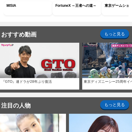
MISIA
FortuneX ～王者への道～
東京ゲームショウ2
おすすめ動画
もっと見る
『GTO』連ドラが28年ぶり復活
東京ディズニーシー25周年イ
注目の人物
もっと見る