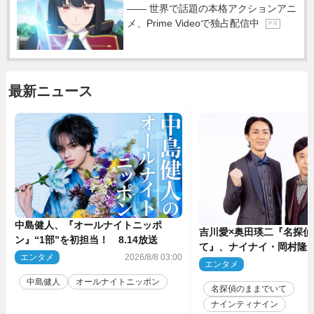
―― 世界で話題の本格アクションアニ
メ、Prime Videoで独占配信中
P R
最新ニュース
中島健人、『オールナイトニッポ
吉川愛×奥田瑛二『名探偵
ン』“1部”を初担当！ 8.14放送
て』、ナイナイ・岡村隆
エンタメ
2026/8/8 03:00
のゲスト出演が決定！
エンタメ
2
中島健人
オールナイトニッポン
名探偵のままでいて
ナインティナイン