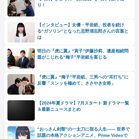
り！
【インタビュー】女優・平岩紙、役者を続け
る“ガソリン”となった忌野清志郎さんの言葉と
は
明日の『虎に翼』“寅子”伊藤沙莉、遺産相続問
題がこじれる“梅子”平岩紙を案じる
『虎に翼』“梅子”平岩紙、三男への“耳打ち”に
反響「スンッを極めて、ささやき女将」
【2024年夏ドラマ】7月スタート 新ドラマ一覧
＆最新ニュースまとめ
“おっさん剣聖”の一太刀に宿る人生―― 世界で
話題の本格アクションアニメ、Prime Videoで