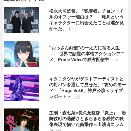
松永大司監督、『犯罪者』チョン・イ
ルのオファー理由は？ 「滝川という
キャラクターに出会えたことは運が良
かった」
P R
“おっさん剣聖”の一太刀に宿る人生
―― 世界で話題の本格アクションアニ
メ、Prime Videoで独占配信中
P R
キタニタツヤがゲストアーティストと
の対バンを通して見せた、“攻めのモー
ド” 「Hugs Vol.6」神戸公演＜ライブ
レポート＞
P R
主演・森七菜×長久允監督『炎上』 歌
舞伎町の過酷さときらきらを独特の映
像表現で描いた衝撃作＜出演者コラム
＞
P R