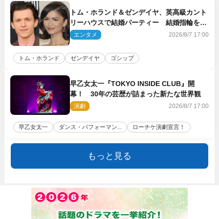
トム・ホランド＆ゼンデイヤ、英高級カント
リーハウスで結婚パーティー 結婚指輪を身
に着けたトムも初キャッチ
エンタメ
2026/8/7 17:00
トム・ホランド
ゼンデイヤ
ゴシップ
早乙女太一『TOKYO INSIDE CLUB』開
幕！ 30年の芸歴が詰まった新たな世界観
演劇
2026/8/7 17:00
早乙女太一
ダンス・パフォーマン...
ローチケ演劇宣言！
もっと見る