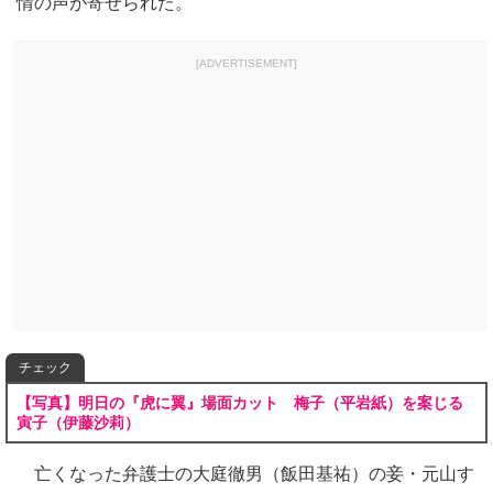
情の声が寄せられた。
[ADVERTISEMENT]
チェック
【写真】明日の『虎に翼』場面カット 梅子（平岩紙）を案じる
寅子（伊藤沙莉）
亡くなった弁護士の大庭徹男（飯田基祐）の妾・元山す