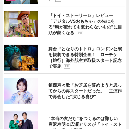
『トイ・ストーリー５』レビュー
「デジタルVSおもちゃ」の先にあ
る“時が流れても変わらないもの”に目
頭が熱くなる
P R
舞台『となりのトトロ』ロンドン公演
を観劇できる特別企画！ ローチケ
［旅行］海外航空券取扱スタート記念
で実施
P R
鎮西寿々歌「お芝居を辞めようと思っ
てからの再スタートだった」 主演作
で再会した“演じる喜び”
“本当の友だち”をつくるのは難しい
唐沢寿明＆広瀬アリスが『トイ・スト