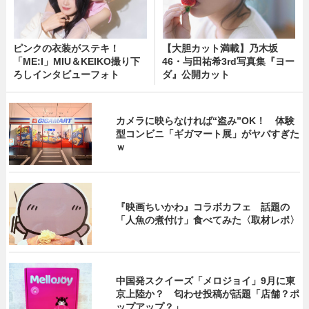
ピンクの衣装がステキ！
【大胆カット満載】乃木坂
「ME:I」MIU＆KEIKO撮り下
46・与田祐希3rd写真集『ヨー
ろしインタビューフォト
ダ』公開カット
カメラに映らなければ“盗み”OK！ 体験
型コンビニ「ギガマート展」がヤバすぎた
ｗ
『映画ちいかわ』コラボカフェ 話題の
「人魚の煮付け」食べてみた〈取材レポ〉
中国発スクイーズ「メロジョイ」9月に東
京上陸か？ 匂わせ投稿が話題「店舗？ポ
ップアップ？」