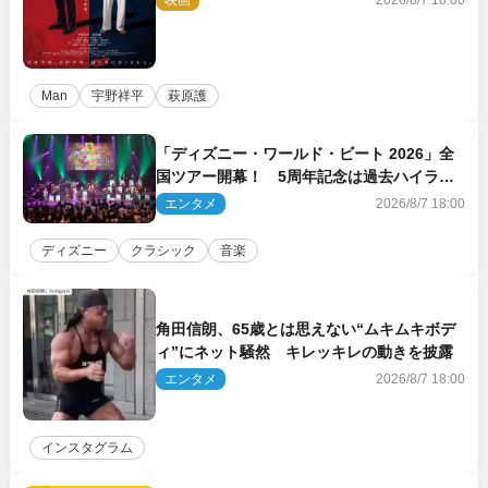
映画
2026/8/7 18:00
Man
宇野祥平
萩原護
「ディズニー・ワールド・ビート 2026」全
国ツアー開幕！ 5周年記念は過去ハイライ
ト＆クルーズ旅を大満喫！【潜入レポート】
エンタメ
2026/8/7 18:00
ディズニー
クラシック
音楽
角田信朗、65歳とは思えない“ムキムキボデ
ィ”にネット騒然 キレッキレの動きを披露
エンタメ
2026/8/7 18:00
インスタグラム