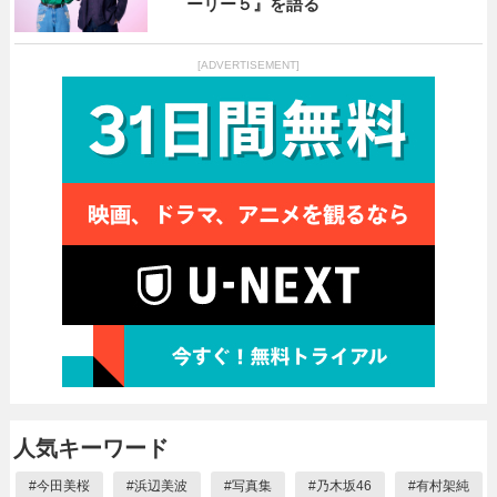
ーリー５』を語る
[ADVERTISEMENT]
人気キーワード
#
今田美桜
#
浜辺美波
#
写真集
#
乃木坂46
#
有村架純