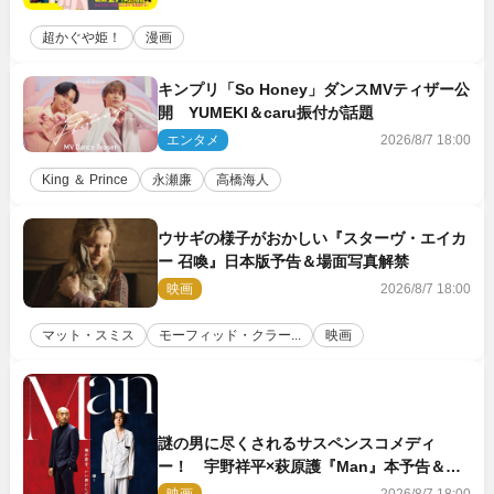
超かぐや姫！
漫画
キンプリ「So Honey」ダンスMVティザー公
開 YUMEKI＆caru振付が話題
エンタメ
2026/8/7 18:00
King ＆ Prince
永瀬廉
高橋海人
ウサギの様子がおかしい『スターヴ・エイカ
ー 召喚』日本版予告＆場面写真解禁
映画
2026/8/7 18:00
マット・スミス
モーフィッド・クラー...
映画
謎の男に尽くされるサスペンスコメディ
ー！ 宇野祥平×萩原護『Man』本予告＆新
ビジュアル解禁