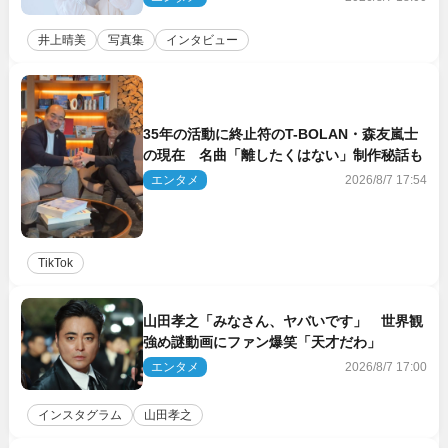
井上晴美
写真集
インタビュー
35年の活動に終止符のT-BOLAN・森友嵐士
の現在 名曲「離したくはない」制作秘話も
エンタメ
2026/8/7 17:54
TikTok
山田孝之「みなさん、ヤバいです」 世界観
強め謎動画にファン爆笑「天才だわ」
エンタメ
2026/8/7 17:00
インスタグラム
山田孝之