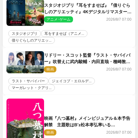
スタジオジブリ『耳をすませば』『借りぐら
しのアリエッティ』4Kデジタルリマスターで
IMAX上映決定！
アニメ･ゲーム
2026/8/7 07:00
スタジオジブリ
耳をすませば（アニメ...
借りぐらしのアリエッ...
リドリー・スコット監督『ラスト・サバイバ
ー』吹替えに武内駿輔・内田直哉・種崎敦
美・井上和彦ら豪華声優陣が集結！
映画
2026/8/7 07:00
ラスト・サバイバー
ジェイコブ・エロルデ...
マーガレット・クアリ...
映画『八つ墓村』メインビジュアル＆本予告
解禁 主題歌はB’z松本孝弘率いる
TMG「DOOM」に決定
映画
2026/8/7 07:00