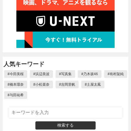
人気キーワード
#
今田美桜
#
浜辺美波
#
写真集
#
乃木坂46
#
有村架純
#
橋本環奈
#
小松菜奈
#
吉岡里帆
#
土屋太鳳
#
与田祐希
検索する