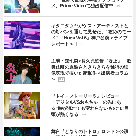
メ、Prime Videoで独占配信中
P R
キタニタツヤがゲストアーティストと
の対バンを通して見せた、“攻めのモー
ド” 「Hugs Vol.6」神戸公演＜ライブ
レポート＞
P R
主演・森七菜×長久允監督『炎上』 歌
舞伎町の過酷さときらきらを独特の映
像表現で描いた衝撃作＜出演者コラム
＞
P R
『トイ・ストーリー５』レビュー
「デジタルVSおもちゃ」の先にあ
る“時が流れても変わらないもの”に目
頭が熱くなる
P R
舞台『となりのトトロ』ロンドン公演