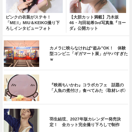
ピンクの衣装がステキ！
【大胆カット満載】乃木坂
「ME:I」MIU＆KEIKO撮り下
46・与田祐希3rd写真集『ヨー
ろしインタビューフォト
ダ』公開カット
カメラに映らなければ“盗み”OK！ 体験
型コンビニ「ギガマート展」がヤバすぎた
ｗ
『映画ちいかわ』コラボカフェ 話題の
「人魚の煮付け」食べてみた〈取材レポ〉
羽生結弦、2027年版カレンダー発売決
定！ 全カット完全撮り下ろしで制作