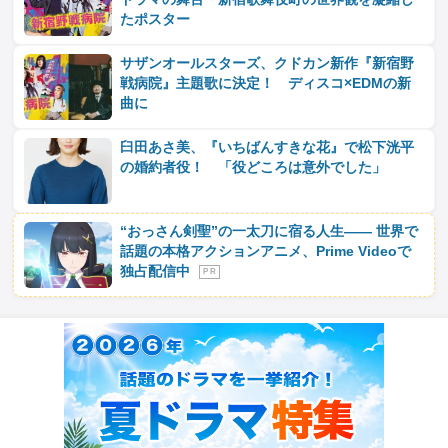
たポスター
サザンオールスターズ、クドカン新作『新宿野
戦病院』主題歌に決定！ ディスコ×EDMの新
曲に
臼田あさ美、『いちばんすきな花』で松下洸平
の婚約者役！ 「役どころは意外でした」
“おっさん剣聖”の一太刀に宿る人生―― 世界で
話題の本格アクションアニメ、Prime Videoで
独占配信中
P R