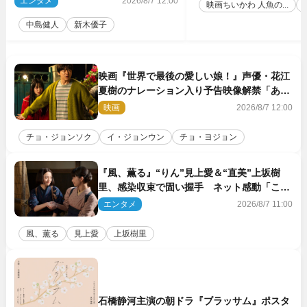
エンタメ
2026/8/7 12:00
映画ちいかわ 人魚の...
中島健人
新木優子
映画『世界で最後の愛しい娘！』声優・花江
夏樹のナレーション入り予告映像解禁「あふ
れ出る温かさに涙が止まらない！」
映画
2026/8/7 12:00
チョ・ジョンソク
イ・ジョンウン
チョ・ヨジョン
『風、薫る』“りん”見上愛＆“直美”上坂樹
里、感染収束で固い握手 ネット感動「この
バディは最強」「アツい」
エンタメ
2026/8/7 11:00
風、薫る
見上愛
上坂樹里
石橋静河主演の朝ドラ『ブラッサム』ポスタ