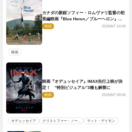
カナダの新鋭ソフィー・ロムヴァリ監督の初
長編映画『Blue Heron／ブルーヘロン』
10.23公開
映画
2026/8/7 10:00
映画
映画『オデュッセイア』IMAX先行上映が決
定！ “特別ビジュアル”3種も解禁に
映画
2026/8/7 09:00
オデュッセイア
クリストファー・ノー...
マット・デイモン