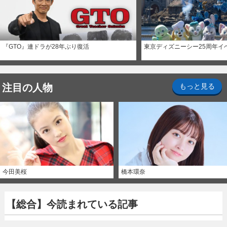
『GTO』連ドラが28年ぶり復活
東京ディズニーシー25周年イ
注目の人物
もっと見る
今田美桜
橋本環奈
【総合】今読まれている記事