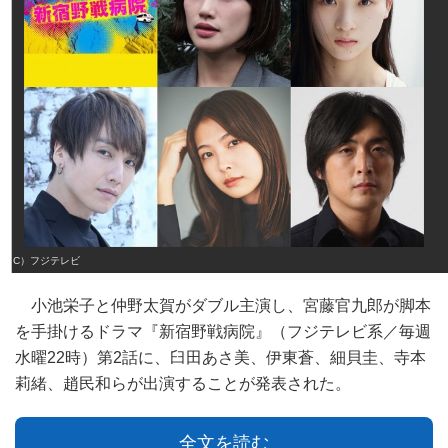
（C）フジテレビ
小池栄子と仲野太賀がダブル主演し、宮藤官九郎が脚本
を手掛けるドラマ『新宿野戦病院』（フジテレビ系／毎週
水曜22時）第2話に、臼田あさ美、伊東蒼、細貝圭、寺本
莉緒、趙民和らが出演することが発表された。
全文を読む