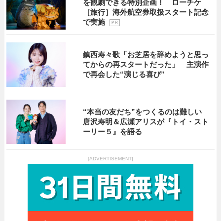
を観劇できる特別企画！ ローチケ
［旅行］海外航空券取扱スタート記念
で実施
P R
鎮西寿々歌「お芝居を辞めようと思っ
てからの再スタートだった」 主演作
で再会した“演じる喜び”
“本当の友だち”をつくるのは難しい
唐沢寿明＆広瀬アリスが『トイ・スト
ーリー５』を語る
[ADVERTISEMENT]