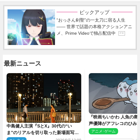
ピックアップ
“おっさん剣聖”の一太刀に宿る人生
―― 世界で話題の本格アクションアニ
メ、Prime Videoで独占配信中
P R
最新ニュース
『映画ちいかわ 人魚の島
声優陣がアフレコのひみ
中島健人主演『SとX』30代の“い
を解説！ 新カットも到
アニメ･ゲーム
2
ま”のリアルを切り取った新場面写真
5点解禁