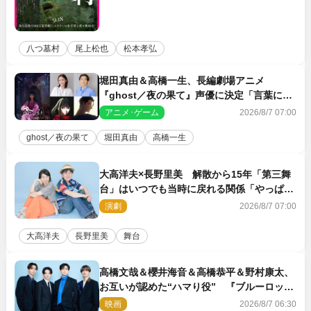
八つ墓村
尾上松也
松本孝弘
堀田真由＆高橋一生、長編劇場アニメ
『ghost／夜の果て』声優に決定「言葉には
できない沢山の感情を思い出しました」
アニメ･ゲーム
2026/8/7 07:00
ghost／夜の果て
堀田真由
高橋一生
大高洋夫×長野里美 解散から15年「第三舞
台」はいつでも当時に戻れる関係「やっぱり
他の方たちとは違います」
演劇
2026/8/7 07:00
大高洋夫
長野里美
舞台
高橋文哉＆櫻井海音＆高橋恭平＆野村康太、
お互いが認めた“ハマり役” 『ブルーロッ
ク』で築いた最高のチームワーク
映画
2026/8/7 06:30