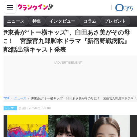
ニュース
特集
インタビュー
コラム
プレゼント
伊東蒼が“トー横キッズ”、臼田あさ美がその母
に！ 宮藤官九郎脚本ドラマ『新宿野戦病院』
第2話出演キャスト発表
[ADVERTISEMENT]
TOP
ニュース
伊東蒼が“トー横キッズ”、臼田あさ美がその母に！ 宮藤官九郎脚本ドラマ
ドラマ
公開日 2024/7/3 23:09