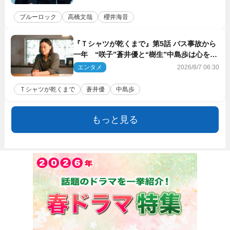
ブルーロック
高橋文哉
櫻井海音
『Ｔシャツが乾くまで』第5話 バス事故から
一年 “咲子”蒼井優と“樹生”中島歩は心を許
しあえる関係に
エンタメ
2026/8/7 06:30
Ｔシャツが乾くまで
蒼井優
中島歩
もっと見る