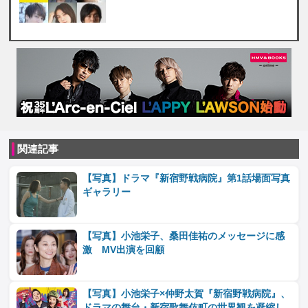
関連記事
【写真】ドラマ『新宿野戦病院』第1話場面写真
ギャラリー
【写真】小池栄子、桑田佳祐のメッセージに感
激 MV出演を回顧
【写真】小池栄子×仲野太賀『新宿野戦病院』、
ドラマの舞台・新宿歌舞伎町の世界観を凝縮し