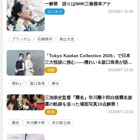
ー解禁 語りはNHK三條雅幸アナ
エンタメ
2026/8/7 11:00
ブラッサム
石橋静河
奥山大史
「Tokyo Kaidan Collection 2026」で日本
三大怪談に挑む――檀れい＆阪口珠美が語る
「牡丹灯籠」の新たな魅力
演劇
2026/8/7 10:30
檀れい
阪口珠美
舞台
三池崇史監督『襲名』市川團十郎白猿襲名披
露の軌跡を追った場面写真10点解禁！
映画
2026/8/7 10:00
襲名
市川團十郎
市川新之助