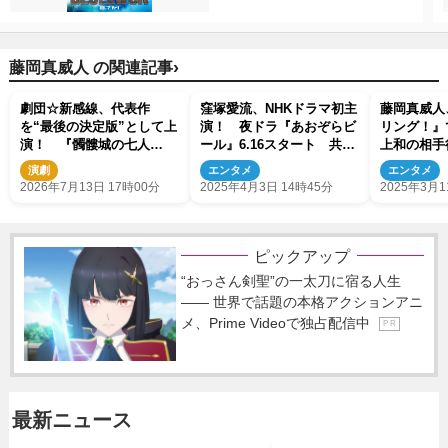
›
藤岡真威人 の関連記事
劇団☆新感線、代表作
窪塚愛流、NHKドラマ初主
藤岡真威人
を“最後の決定版”として上
演！ 夜ドラ『あおぞらビ
リング！』
演！ 『髑髏城の七人
ール』6.16スタート 共演
上和の相手
LAST STAND』11月よりス
に藤岡真威人ら
世、モグラ
演劇
エンタメ
エンタメ
タート
輔、駿河太
2026年7月13日 17時00分
2025年4月3日 14時45分
2025年3月1
ピックアップ
“おっさん剣聖”の一太刀に宿る人生
―― 世界で話題の本格アクションアニ
メ、Prime Videoで独占配信中
P R
最新ニュース