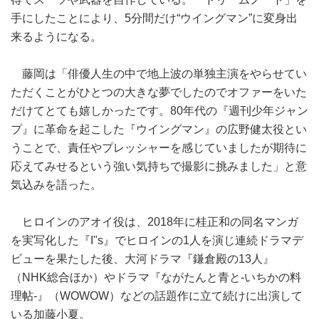
手にしたことにより、5分間だけ“ウイングマン”に変身出
来るようになる。
藤岡は「俳優人生の中で地上波の単独主演をやらせてい
ただくことがひとつの大きな夢でしたのでオファーをいた
だけてとても嬉しかったです。80年代の『週刊少年ジャン
プ』に革命を起こした『ウイングマン』の広野健太役とい
うことで、責任やプレッシャーを感じていましたが期待に
応えてみせるという強い気持ちで撮影に挑みました」と意
気込みを語った。
ヒロインのアオイ役は、2018年に桂正和の同名マンガ
を実写化した『I"s』でヒロインの1人を演じ連続ドラマデ
ビューを果たした後、大河ドラマ『鎌倉殿の13人』
（NHK総合ほか）やドラマ『ながたんと青と‐いちかの料
理帖‐』（WOWOW）などの話題作に立て続けに出演して
いる加藤小夏。