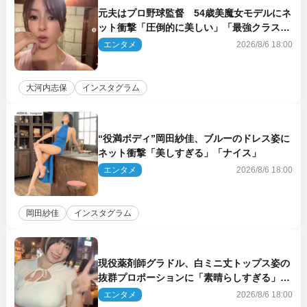
元夫はプロ野球監督 54歳美魔女モデルにネ
ット衝撃「圧倒的に美しい」「最強クラス」
「うっとり」
エンタメ
2026/8/6 18:00
大河内志保
インスタグラム
“役満ボディ”岡田紗佳、ブルーのドレス姿に
ネット衝撃「美しすぎる」「ナイス」
エンタメ
2026/8/6 18:00
岡田紗佳
インスタグラム
現役薬剤師グラドル、白ミニ丈トップス姿の
抜群プロポーションに「素晴らしすぎる」
「すっっっご！」とネット絶賛
エンタメ
2026/8/6 18:00