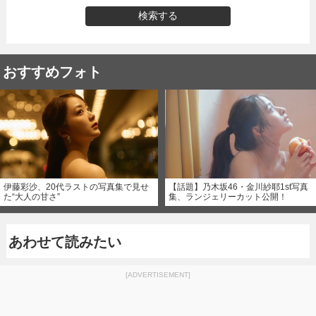
検索する
おすすめフォト
伊藤彩沙、20代ラストの写真集で見せ
【話題】乃木坂46・金川紗耶1st写真
た“大人の甘さ”
集、ランジェリーカット公開！
あわせて読みたい
[ADVERTISEMENT]