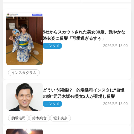
5社からスカウトされた美女30歳、艶やかな
浴衣姿に反響「可愛過ぎるすぅ」
エンタメ
2026/8/6 18:00
インスタグラム
どういう関係!? 的場浩司インスタに“自慢
の娘”元乃木坂46美女2人が登場し反響
エンタメ
2026/8/6 18:00
的場浩司
鈴木絢音
堀未央奈