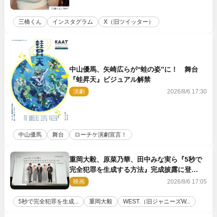
三橋くん
インスタグラム
X（旧ツイッター）
中山優馬、矢崎広らが“蛙の姿”に！ 舞台
『蛙昇天』ビジュアル解禁
演劇
2026/8/6 17:30
中山優馬
舞台
ローチケ演劇宣言！
重岡大毅、原菜乃華、田中みな実ら『5秒で
完全犯罪を生成する方法』完成披露に登
壇！ それぞれのAI活用術も発表
映画
2026/8/6 17:05
5秒で完全犯罪を生成...
重岡大毅
WEST.（旧ジャニーズW...