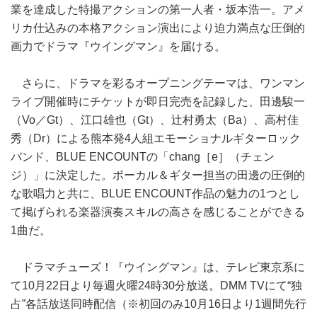
業を達成した特撮アクションの第一人者・坂本浩一。アメ
リカ仕込みの本格アクション演出により迫力満点な圧倒的
画力でドラマ『ウイングマン』を届ける。
さらに、ドラマを彩るオープニングテーマは、ワンマン
ライブ開催時にチケットが即日完売を記録した、田邊駿一
（Vo／Gt）、江口雄也（Gt）、辻村勇太（Ba）、高村佳
秀（Dr）による熊本発4人組エモーショナルギターロック
バンド、BLUE ENCOUNTの「chang［e］（チェン
ジ）」に決定した。ボーカル＆ギター担当の田邊の圧倒的
な歌唱力と共に、BLUE ENCOUNT作品の魅力の1つとし
て掲げられる楽器演奏スキルの高さを感じることができる
1曲だ。
ドラマチューズ！『ウイングマン』は、テレビ東京系に
て10月22日より毎週火曜24時30分放送。DMM TVにて“独
占”各話放送同時配信（※初回のみ10月16日より1週間先行