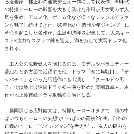
る漫画家・桂正和の連載デビュー作にして代表作。80年代
の特撮ヒーローの影響を大きく受けた作風が男女問わず人
気を集め、アニメ化・ゲーム化など様々なジャンルでファ
ンを魅了し続けてきた。80年代の「週刊少年ジャンプ」に
革命を起こした名作が、生誕40周年を記念して、人気キャ
スト×強力なスタッフ陣を迎え、満を持して実写ドラマ化
される。
主人公の広野健太を演じるのは、モデルやバラエティー
番組など多方面で活躍する他、ドラマ『恋に無駄口』『テ
ッパチ！』といった話題作にも出演し、『クールドジ男
子』では地上波連続ドラマ初主演を務めた藤岡真威人。本
作が地上波連続ドラマ単独初主演となる。
藤岡演じる広野健太は、特撮ヒーローオタクで、頭の中
はいつもヒーローの妄想でいっぱいの高校2年生。自作の
正義のヒーロー“ウイングマン”を考えだし、友人の協力を
得てスーツや武器を自作している。「ドリームノート」を