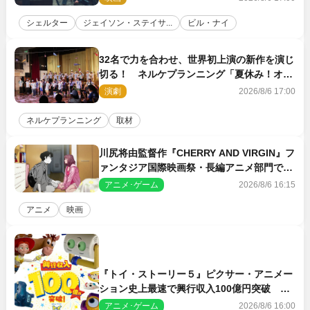
シェルター
ジェイソン・ステイサ...
ビル・ナイ
32名で力を合わせ、世界初上演の新作を演じ
切る！ ネルケプランニング「夏休み！オ
ン・ワークショップ2026」レポート【最終
演劇
2026/8/6 17:00
日】
ネルケプランニング
取材
川尻将由監督作『CHERRY AND VIRGIN』フ
ァンタジア国際映画祭・長編アニメ部門で観
客賞・金賞受賞！
アニメ･ゲーム
2026/8/6 16:15
アニメ
映画
『トイ・ストーリー５』ピクサー・アニメー
ション史上最速で興行収入100億円突破 シ
リーズNo.1興収が目前
アニメ･ゲーム
2026/8/6 16:00