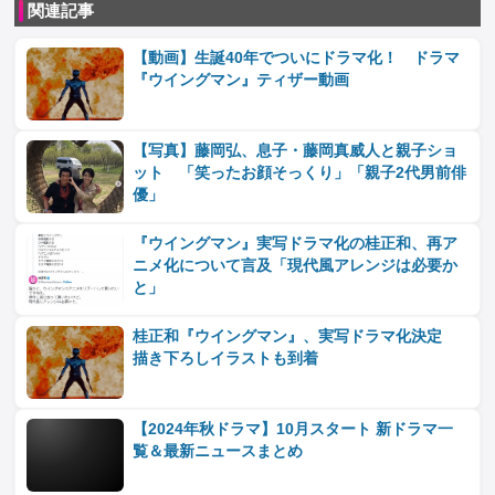
関連記事
【動画】生誕40年でついにドラマ化！ ドラマ
『ウイングマン』ティザー動画
【写真】藤岡弘、息子・藤岡真威人と親子ショ
ット 「笑ったお顔そっくり」「親子2代男前俳
優」
『ウイングマン』実写ドラマ化の桂正和、再ア
ニメ化について言及「現代風アレンジは必要か
と」
桂正和『ウイングマン』、実写ドラマ化決定
描き下ろしイラストも到着
【2024年秋ドラマ】10月スタート 新ドラマ一
覧＆最新ニュースまとめ