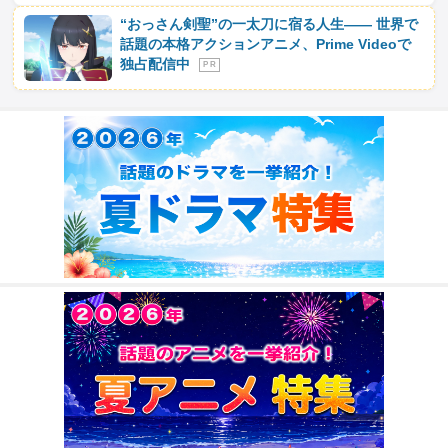
“おっさん剣聖”の一太刀に宿る人生―― 世界で
話題の本格アクションアニメ、Prime Videoで
独占配信中
P R