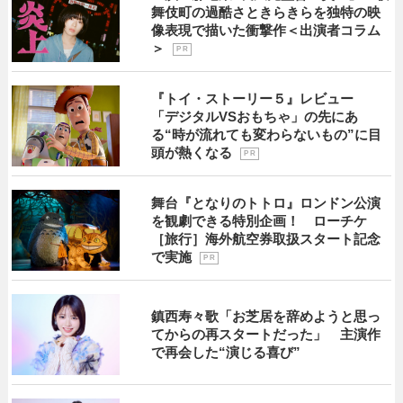
舞伎町の過酷さときらきらを独特の映
像表現で描いた衝撃作＜出演者コラム
＞
P R
『トイ・ストーリー５』レビュー
「デジタルVSおもちゃ」の先にあ
る“時が流れても変わらないもの”に目
頭が熱くなる
P R
舞台『となりのトトロ』ロンドン公演
を観劇できる特別企画！ ローチケ
［旅行］海外航空券取扱スタート記念
で実施
P R
鎮西寿々歌「お芝居を辞めようと思っ
てからの再スタートだった」 主演作
で再会した“演じる喜び”