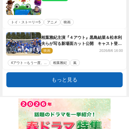
トイ・ストーリー5
アニメ
映画
相葉雅紀主演『４アウト』黒島結菜＆松本利
夫らが写る新場面カット公開 キャスト登壇
イベントも決定
映画
2026/8/6 16:00
4アウト ─もう一度、...
相葉雅紀
嵐
もっと見る