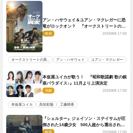
アン・ハサウェイ＆ユアン・マクレガーに恐
竜がロックオン？ 『オークストリートの異
変』新ビジュアル＆本編映像初解禁
映画
2026/8/6 17:00
オークストリートの異...
アン・ハサウェイ
ユアン・マクレガー
本仮屋ユイカが歌う！ 『昭和歌謡劇 歌の銀
座パラダイス♪』11月より上演決定
演劇
2026/8/6 17:00
本仮屋ユイカ
高垣彩陽
工藤晴香
『シェルター』ジェイソン・ステイサムが圧
倒された14歳少女 500人超から選出された
新鋭ボディ・レイ・ブレスナックとは
映画
2026/8/6 17:00