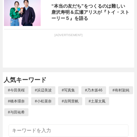
“本当の友だち”をつくるのは難しい
唐沢寿明＆広瀬アリスが『トイ・スト
ーリー５』を語る
[ADVERTISEMENT]
人気キーワード
#
今田美桜
#
浜辺美波
#
写真集
#
乃木坂46
#
有村架純
#
橋本環奈
#
小松菜奈
#
吉岡里帆
#
土屋太鳳
#
与田祐希