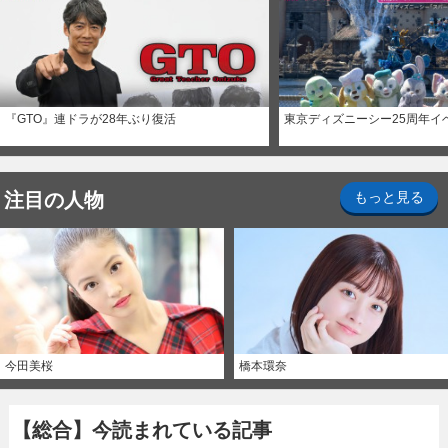
『GTO』連ドラが28年ぶり復活
東京ディズニーシー25周年イ
注目の人物
もっと見る
今田美桜
橋本環奈
【総合】今読まれている記事