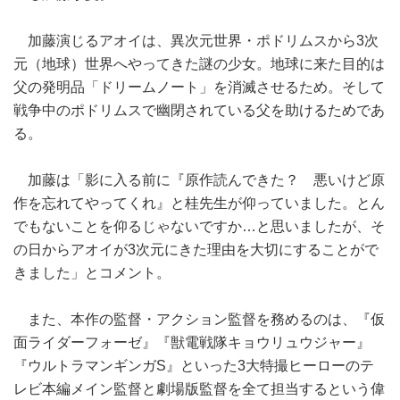
加藤演じるアオイは、異次元世界・ポドリムスから3次
元（地球）世界へやってきた謎の少女。地球に来た目的は
父の発明品「ドリームノート」を消滅させるため。そして
戦争中のポドリムスで幽閉されている父を助けるためであ
る。
加藤は「影に入る前に『原作読んできた？ 悪いけど原
作を忘れてやってくれ』と桂先生が仰っていました。とん
でもないことを仰るじゃないですか…と思いましたが、そ
の日からアオイが3次元にきた理由を大切にすることがで
きました」とコメント。
また、本作の監督・アクション監督を務めるのは、『仮
面ライダーフォーゼ』『獣電戦隊キョウリュウジャー』
『ウルトラマンギンガS』といった3大特撮ヒーローのテ
レビ本編メイン監督と劇場版監督を全て担当するという偉