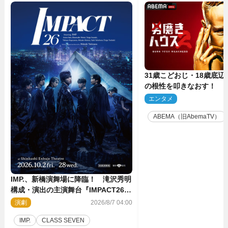
31歳こどおじ・18歳底辺Yo
の根性を叩きなおす！ 
ス』第2弾コーチ陣発表
エンタメ
2
ABEMA（旧AbemaTV）
IMP.、新橋演舞場に降臨！ 滝沢秀明
構成・演出の主演舞台『IMPACT26』
上演決定
演劇
2026/8/7 04:00
IMP.
CLASS SEVEN