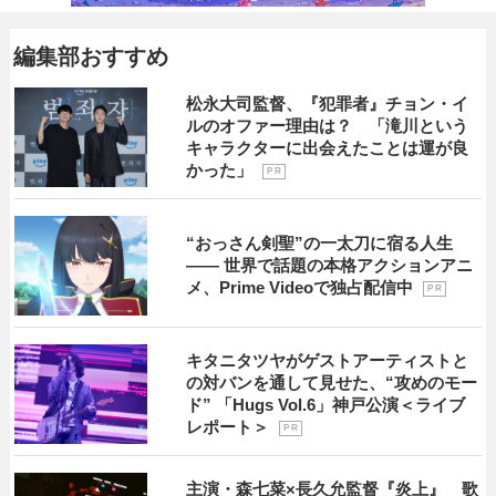
編集部おすすめ
松永大司監督、『犯罪者』チョン・イ
ルのオファー理由は？ 「滝川という
キャラクターに出会えたことは運が良
かった」
P R
“おっさん剣聖”の一太刀に宿る人生
―― 世界で話題の本格アクションアニ
メ、Prime Videoで独占配信中
P R
キタニタツヤがゲストアーティストと
の対バンを通して見せた、“攻めのモー
ド” 「Hugs Vol.6」神戸公演＜ライブ
レポート＞
P R
主演・森七菜×長久允監督『炎上』 歌