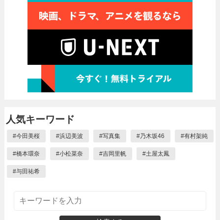
人気キーワード
#
今田美桜
#
浜辺美波
#
写真集
#
乃木坂46
#
有村架純
#
橋本環奈
#
小松菜奈
#
吉岡里帆
#
土屋太鳳
#
与田祐希