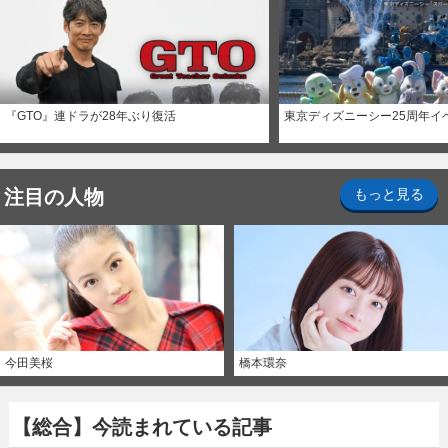
『GTO』連ドラが28年ぶり復活
東京ディズニーシー25周年イ
注目の人物
もっと見る
今田美桜
橋本環奈
【総合】今読まれている記事