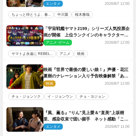
ED主題歌に決定！
エンタメ
2026/8/7 12:00
ちょっと待とうよ、春...
中川翼
桜木雅哉
「宇宙戦艦ヤマト2199」シリーズ人気投票企
画が開催 上位ランクインのキャラクター＆
メカは新規描き下ろしイラストを制作
アニメ･ゲーム
2026/8/7 12:00
ヤマトよ永遠に REBEL...
アニメ
映画
映画『世界で最後の愛しい娘！』声優・花江
夏樹のナレーション入り予告映像解禁「あふ
れ出る温かさに涙が止まらない！」
映画
2026/8/7 12:00
チョ・ジョンソク
イ・ジョンウン
チョ・ヨジョン
『風、薫る』“りん”見上愛＆“直美”上坂樹
里、感染収束で固い握手 ネット感動「この
バディは最強」「アツい」
エンタメ
2026/8/7 11:00