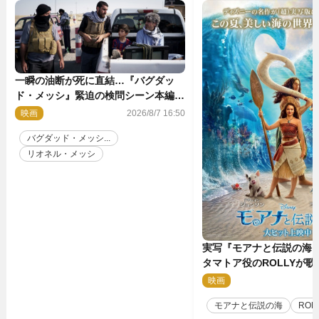
一瞬の油断が死に直結…『バグダッ
ド・メッシ』緊迫の検問シーン本編解
禁 監督メッセージも到着
映画
2026/8/7 16:50
バグダッド・メッシ...
リオネル・メッシ
実写『モアナと伝説の海
タマトア役のROLLYが
スな劇中歌「シャイニー
映画
2
禁
モアナと伝説の海
ROL