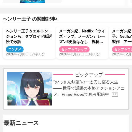
›
ヘンリー王子 の関連記事
ヘンリー王子＆エルトン・
メーガン妃、Netflix『ウィ
メーガン妃
ジョンら、タブロイド紙訴
ズ・ラブ、メーガン』シー
子、Netf
訟で敗訴
ズン3更新はなし 視聴数
製作 アー
が伸び悩み
ベット王女
エンタメ
セレブ＆ゴシップ
セレブ＆ゴ
披露
2026年7月8日 17時00分
2026年1月22日 11時00分
2025年12月
ピックアップ
“おっさん剣聖”の一太刀に宿る人生
―― 世界で話題の本格アクションアニ
メ、Prime Videoで独占配信中
P R
最新ニュース