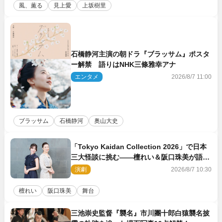
風、薫る
見上愛
上坂樹里
石橋静河主演の朝ドラ『ブラッサム』ポスタ
ー解禁 語りはNHK三條雅幸アナ
エンタメ
2026/8/7 11:00
ブラッサム
石橋静河
奥山大史
「Tokyo Kaidan Collection 2026」で日本
三大怪談に挑む――檀れい＆阪口珠美が語る
「牡丹灯籠」の新たな魅力
演劇
2026/8/7 10:30
檀れい
阪口珠美
舞台
三池崇史監督『襲名』市川團十郎白猿襲名披