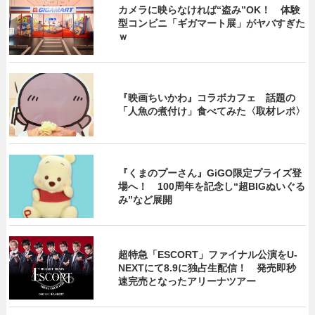
カメラに映らなければ“盗み”OK！ 体験
型コンビニ「ギガマート展」がヤバすぎた
ｗ
『映画ちいかわ』コラボカフェ 話題の
「人魚の煮付け」食べてみた〈取材レポ〉
『くまのプーさん』GiGO限定プライズ登
場へ！ 100周年を記念し“超BIGぬいぐる
み”など展開
超特急「ESCORT」ファイナル公演をU-
NEXTにて8.9に独占生配信！ 発売即秒
速完売となったアリーナツアー