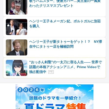
歌うハムスター、便座カバー…英王室の一風変
わったクリスマスプレゼント
ヘンリー王子＆メーガン妃、ポルトガルに別荘
を購入
ヘンリー王子が新タトゥーをゲット！？ NY滞
在中にタトゥー店を極秘訪問
“おっさん剣聖”の一太刀に宿る人生―― 世界で
話題の本格アクションアニメ、Prime Videoで
独占配信中
P R