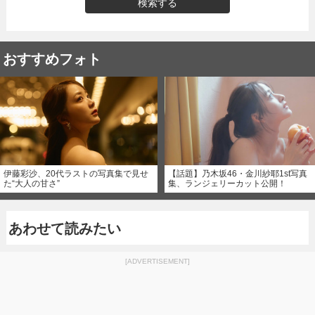
検索する
おすすめフォト
伊藤彩沙、20代ラストの写真集で見せ
【話題】乃木坂46・金川紗耶1st写真
た“大人の甘さ”
集、ランジェリーカット公開！
あわせて読みたい
[ADVERTISEMENT]