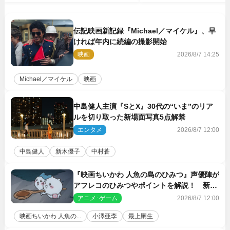
伝記映画新記録『Michael／マイケル』、早
ければ年内に続編の撮影開始
映画
2026/8/7 14:25
Michael／マイケル
映画
中島健人主演『SとX』30代の“いま”のリア
ルを切り取った新場面写真5点解禁
エンタメ
2026/8/7 12:00
中島健人
新木優子
中村蒼
『映画ちいかわ 人魚の島のひみつ』声優陣が
アフレコのひみつやポイントを解説！ 新カ
ットも到着
アニメ･ゲーム
2026/8/7 12:00
映画ちいかわ 人魚の...
小澤亜李
最上嗣生