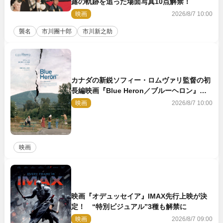
露の軌跡を追った場面写真10点解禁！
映画
2026/8/7 10:00
襲名
市川團十郎
市川新之助
カナダの新鋭ソフィー・ロムヴァリ監督の初
長編映画『Blue Heron／ブルーヘロン』
10.23公開
映画
2026/8/7 10:00
映画
映画『オデュッセイア』IMAX先行上映が決
定！ “特別ビジュアル”3種も解禁に
映画
2026/8/7 09:00