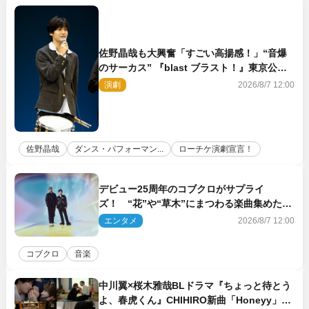
佐野晶哉も大興奮「すごい高揚感！」“音爆
のサーカス” 『blast ブラスト！』東京公演
が開幕！
演劇
2026/8/7 12:00
佐野晶哉
ダンス・パフォーマン...
ローチケ演劇宣言！
デビュー25周年のコブクロがサプライ
ズ！ “花”や“草木”にまつわる楽曲集めた新
コンセプトアルバムを“花の日”に配信リリー
エンタメ
2026/8/7 12:00
ス
コブクロ
音楽
中川翼×桜木雅哉BLドラマ『ちょっと待とう
よ、春虎くん』CHIHIRO新曲「Honeyy」が