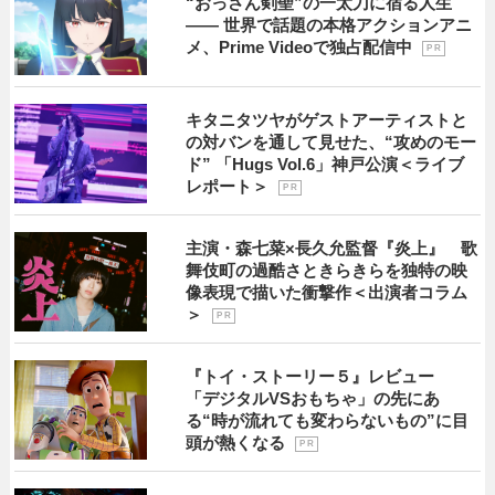
“おっさん剣聖”の一太刀に宿る人生
―― 世界で話題の本格アクションアニ
メ、Prime Videoで独占配信中
P R
キタニタツヤがゲストアーティストと
の対バンを通して見せた、“攻めのモー
ド” 「Hugs Vol.6」神戸公演＜ライブ
レポート＞
P R
主演・森七菜×長久允監督『炎上』 歌
舞伎町の過酷さときらきらを独特の映
像表現で描いた衝撃作＜出演者コラム
＞
P R
『トイ・ストーリー５』レビュー
「デジタルVSおもちゃ」の先にあ
る“時が流れても変わらないもの”に目
頭が熱くなる
P R