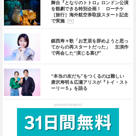
舞台『となりのトトロ』ロンドン公演
を観劇できる特別企画！ ローチケ
［旅行］海外航空券取扱スタート記念
で実施
P R
鎮西寿々歌「お芝居を辞めようと思っ
てからの再スタートだった」 主演作
で再会した“演じる喜び”
“本当の友だち”をつくるのは難しい
唐沢寿明＆広瀬アリスが『トイ・スト
ーリー５』を語る
[ADVERTISEMENT]