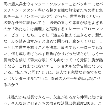
高の超人兵士ウィンター・ソルジャーことバッキー（セバ
スチャン・スタン）率いる超クセ強な無法者たちの寄せ集
めチーム〈サンダーボルツ*〉だった。世界を救うという
名誉な任務に誘われても、過去の過ちや悪事が頭をよぎる
のか「私たちには無理」と躊躇するエレーナ（フローレン
ス・ピュー）たち。しかし「過去を抱えて生きるか。新た
な一歩を踏み出すか」と改めて問われ、腹をくくりヒーロ
ーとして世界を救うことを決意。最強でもヒーローでもな
い、何も成し遂げられず挫折ばかりだった彼らが、もう一
度自分を信じて強大な敵に立ち向かっていく覚悟に胸が熱
くなる、これまでにないエモーショナルな予告編になって
いる。“私たちと同じ“ように、超人でも完璧な存在でもな
い〈サンダーボルツ*〉に、奇跡の人生一発逆転は起こせ
るのか？
未熟だから成長できる―、欠点があるから仲間と助け合
う。そんな超クセ者たちの敗者復活戦は共感度100％。こ