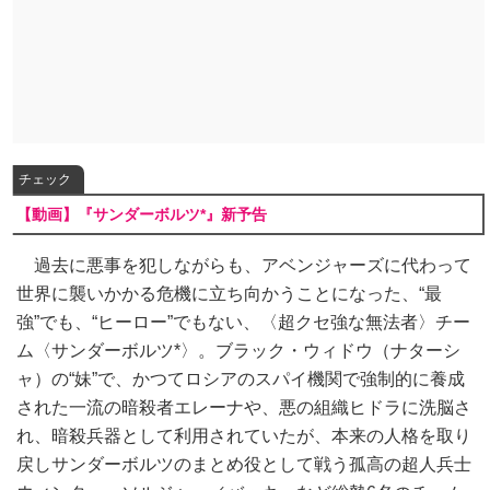
チェック
【動画】『サンダーボルツ*』新予告
過去に悪事を犯しながらも、アベンジャーズに代わって
世界に襲いかかる危機に立ち向かうことになった、“最
強”でも、“ヒーロー”でもない、〈超クセ強な無法者〉チー
ム〈サンダーボルツ*〉。ブラック・ウィドウ（ナターシ
ャ）の“妹”で、かつてロシアのスパイ機関で強制的に養成
された一流の暗殺者エレーナや、悪の組織ヒドラに洗脳さ
れ、暗殺兵器として利用されていたが、本来の人格を取り
戻しサンダーボルツのまとめ役として戦う孤高の超人兵士