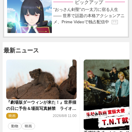
ピックアップ
“おっさん剣聖”の一太刀に宿る人生
―― 世界で話題の本格アクションアニ
メ、Prime Videoで独占配信中
P R
最新ニュース
『劇場版ダーウィンが来た！』世界猫
の日に予告＆場面写真解禁 ライオン
やマヌルネコの赤ちゃんが大集合
映画
2026/8/8 11:00
動物
映画