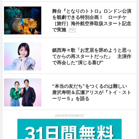
舞台『となりのトトロ』ロンドン公演
を観劇できる特別企画！ ローチケ
［旅行］海外航空券取扱スタート記念
で実施
P R
鎮西寿々歌「お芝居を辞めようと思っ
てからの再スタートだった」 主演作
で再会した“演じる喜び”
“本当の友だち”をつくるのは難しい
唐沢寿明＆広瀬アリスが『トイ・スト
ーリー５』を語る
[ADVERTISEMENT]