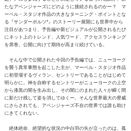
たなアベンジャーズにどのように接続されるのかー？ マ
ーベル・スタジオ作品の大きなターニング・ポイントとな
る『サンダーボルツ*』のストーリー展開にも世界中から
注目があつまり、予告編や新ビジュアルが公開されるたび
にネット上のトレンド、人気ワード、アクセスランキング
を席巻。公開に向けて期待が高まり続けている。
そんな中で公開された今回の予告編では、ニューヨーク
を襲う異常事態を起こした主が、マーベル・スタジオ作品
に初登場するヴィラン、セントリーであることがはじめて
明らかに。神を自称するセントリーがニューヨークの上空
から漆黒の闇を生み出し、その闇にのまれた人々が瞬く間
に影だけ残して姿を消してゆくー。そんな世界最大の脅威
にさらされても、アベンジャーズ不在の世界では誰も助け
にきてくれない。
絶体絶命、絶望的な状況の中白羽の矢が立ったのは、孤