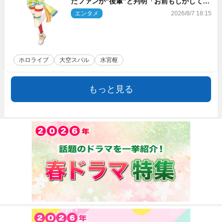
たファンが“後輩”と判明「お前もしかしてあ
のときの？」
エンタメ
2026/8/7 18:15
ホロライブ
大空スバル
水宮枢
もっと見る