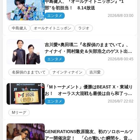
中島健人、『オールナイトニッポン』“1
部”を初担当！ 8.14放送
エンタメ
2026/8/8 03:00
中島健人
オールナイトニッポン
ラジオ
吉川愛×奥田瑛二『名探偵のままでいて』、
ナイナイ・岡村隆史＆矢部浩之のゲスト出演
が決定！
エンタメ
2026/8/8 00:45
名探偵のままでいて
ナインティナイン
吉川愛
「Mトーナメント」優勝はBEAST X・東城り
お！ オーラス大混戦も最後は自ら和了って
幕引き
エンタメ
2026/8/7 22:02
Mリーグ
GENERATIONS数原龍友、初のソロホールツ
アー開催決定！ 「心が動いた瞬間を、音に