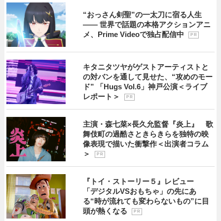
“おっさん剣聖”の一太刀に宿る人生
―― 世界で話題の本格アクションアニ
メ、Prime Videoで独占配信中
P R
キタニタツヤがゲストアーティストと
の対バンを通して見せた、“攻めのモー
ド” 「Hugs Vol.6」神戸公演＜ライブ
レポート＞
P R
主演・森七菜×長久允監督『炎上』 歌
舞伎町の過酷さときらきらを独特の映
像表現で描いた衝撃作＜出演者コラム
＞
P R
『トイ・ストーリー５』レビュー
「デジタルVSおもちゃ」の先にあ
る“時が流れても変わらないもの”に目
頭が熱くなる
P R