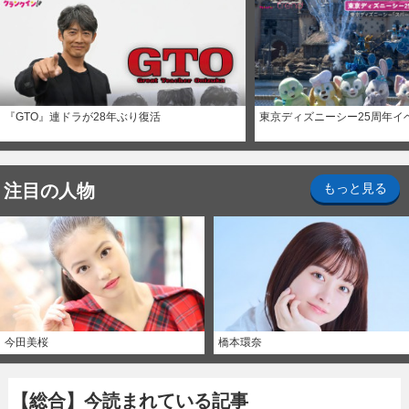
『GTO』連ドラが28年ぶり復活
東京ディズニーシー25周年イ
注目の人物
もっと見る
今田美桜
橋本環奈
【総合】今読まれている記事