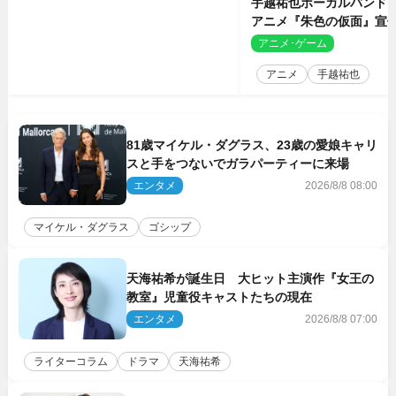
手越祐也ボーカルバンド「T
アニメ『朱色の仮面』宣
決定
アニメ･ゲーム
2
アニメ
手越祐也
81歳マイケル・ダグラス、23歳の愛娘キャリ
スと手をつないでガラパーティーに来場
エンタメ
2026/8/8 08:00
マイケル・ダグラス
ゴシップ
天海祐希が誕生日 大ヒット主演作『女王の
教室』児童役キャストたちの現在
エンタメ
2026/8/8 07:00
ライターコラム
ドラマ
天海祐希