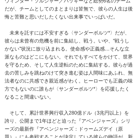
ウィンター・ソルジャー／バッキーなど総勢6名のチーム
だが、チームとしてのまとまりは皆無で、彼らの人生は後
悔と苦難と思いだしたくない出来事でいっぱいだ。
未来を託すには不安すぎる〈サンダーボルツ*〉だが、
彼らは未曾有の危機を前に集結し、戦う。いや、“戦うし
かない”状況に放り込まれる。使命感や正義感…そんな立
派なものはどこにもない。それでもすべてをかけて、世界
を守るため、そして人生逆転のために集結する。彼らが過
去の苦しみを跳ねのけて突き進む姿は人間味にあふれ、無
法者なのに共感でき親近感がわく。ヒーローでも正義の味
方でもないのに誰もが〈サンダーボルツ*〉を応援したく
なること間違いない。
そして、累計世界興行収入280億ドル（3兆円以上）を
誇り、公開まで1年ほどと迫った『アベンジャーズ』シリ
ーズの最新作『アベンジャーズ：ドゥームズデイ（原
題）』にも参戦することが決定している彼らの物語が、新