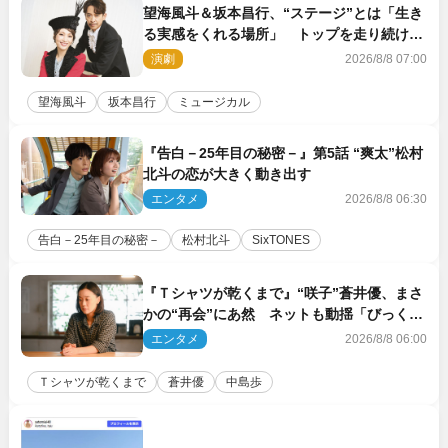
望海風斗＆坂本昌行、“ステージ”とは「生き
る実感をくれる場所」 トップを走り続ける
原動力を語る
演劇
2026/8/8 07:00
望海風斗
坂本昌行
ミュージカル
『告白－25年目の秘密－』第5話 “爽太”松村
北斗の恋が大きく動き出す
エンタメ
2026/8/8 06:30
告白－25年目の秘密－
松村北斗
SixTONES
『Ｔシャツが乾くまで』“咲子”蒼井優、まさ
かの“再会”にあ然 ネットも動揺「びっくり
した!!」「今さら?!」（ネタバレあり）
エンタメ
2026/8/8 06:00
Ｔシャツが乾くまで
蒼井優
中島歩