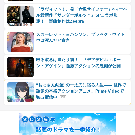
『ラヴィット！』発「赤坂サイファー」×マーベ
ル最新作『サンダーボルツ＊』SPコラボ決
定！ 楽曲制作はZeebra
スカーレット・ヨハンソン、ブラック・ウィド
ウは死んだと宣言
殴る蹴るは当たり前！ 『デアデビル：ボー
ン・アゲイン』過激アクションの裏側が公開
“おっさん剣聖”の一太刀に宿る人生―― 世界で
話題の本格アクションアニメ、Prime Videoで
独占配信中
P R