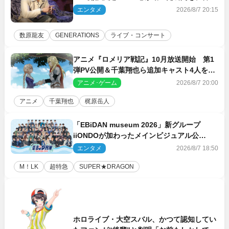
乗せてお届けできれば」
エンタメ
2026/8/7 20:15
数原龍友
GENERATIONS
ライブ・コンサート
アニメ『ロメリア戦記』10月放送開始 第1
弾PV公開＆千葉翔也ら追加キャスト4人を発
表
アニメ･ゲーム
2026/8/7 20:00
アニメ
千葉翔也
梶原岳人
「EBiDAN museum 2026」新グループ
iiONDOが加わったメインビジュアル公
開！ 開催記念グッズラインナップも
エンタメ
2026/8/7 18:50
M！LK
超特急
SUPER★DRAGON
ホロライブ・大空スバル、かつて認知してい