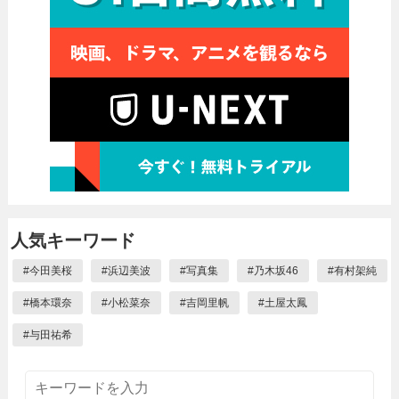
人気キーワード
#
今田美桜
#
浜辺美波
#
写真集
#
乃木坂46
#
有村架純
#
橋本環奈
#
小松菜奈
#
吉岡里帆
#
土屋太鳳
#
与田祐希