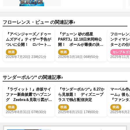
›
フローレンス・ピュー の関連記事
『アベンジャーズ／ドゥー
『デューン 砂の惑星
フローレン
ムズデイ』ティザー予告が
PART3』12.18日米同時公
ンティマシ
ついに公開！ ロバート・
開！ ポールが最後の決断
ターとの仕
ダウニー・Jr.演じるドクタ
下す特報お披露目
「良い人も
映画
映画
セレブ＆ゴ
ー・ドゥームが姿現す
いた」
2026年7月20日 23時21分
2026年3月18日 06時50分
2025年11月
›
サンダーボルツ* の関連記事
『ラヴィット！』赤坂サイ
『サンダーボルツ*』8.27か
マーベル作
ファー新曲披露でハプニン
ら見放題！ ディズニープ
ーム』後
グ Zeebra＆見取り図が裏
ラスで独占配信決定
『ファンタ
側を明かす
はMCU離
映画
映画
映画
スメ
2025年8月31日 07時30分
2025年8月15日 17時00分
2025年6月2