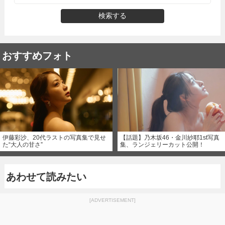
検索する
おすすめフォト
伊藤彩沙、20代ラストの写真集で見せ
【話題】乃木坂46・金川紗耶1st写真
た“大人の甘さ”
集、ランジェリーカット公開！
あわせて読みたい
[ADVERTISEMENT]