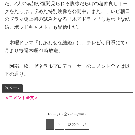
た、2人の素顔が垣間見られる脱線だらけの超仲良しトー
クをたっぷり収めた特別映像を公開中。また、テレビ朝日
のドラマ史上初の試みとなる「木曜ドラマ『しあわせな結
婚』ポッドキャスト」も配信中だ。
木曜ドラマ『しあわせな結婚』は、テレビ朝日系にて7
月より毎週木曜21時放送。
阿部、松、ゼネラルプロデューサーのコメント全文は以
下の通り。
次ページ
＜コメント全文＞
1ページ
（全2ページ中）
1
2
次のページ