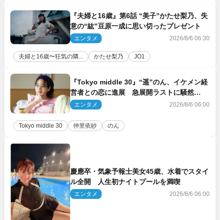
『夫婦と16歳』第6話 “美子”かたせ梨乃、失
意の“紘”豆原一成に思い切ったプレゼント
エンタメ
2026/8/6 06:30
夫婦と16歳〜狂気の隣...
かたせ梨乃
JO1
『Tokyo middle 30』“遥”のん、イケメン経
営者との恋に進展 急展開ラストに騒然
「え…いきなり」「嫌な予感」
エンタメ
2026/8/6 06:00
Tokyo middle 30
仲里依紗
のん
慶應卒・気象予報士美女45歳、水着でスタイ
ル全開 人生初ナイトプールを満喫
エンタメ
2026/8/6 06:00