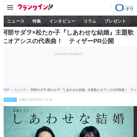
ニュース
特集
インタビュー
コラム
プレゼント
阿部サダヲ×松たか子『しあわせな結婚』主題歌
にオアシスの代表曲！ ティザーPR公開
[ADVERTISEMENT]
TOP
ニュース
阿部サダヲ×松たか子『しあわせな結婚』主題歌にオアシスの代表曲！ ティ
ドラマ
公開日 2025/6/12 21:41