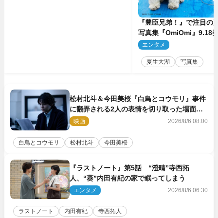
『豊臣兄弟！』で注目の
写真集『OmiOmi』9.1
行カット解禁
エンタメ
2
夏生大湖
写真集
松村北斗＆今田美桜『白鳥とコウモリ』事件
に翻弄される2人の表情を切り取った場面写
真解禁
映画
2026/8/6 08:00
白鳥とコウモリ
松村北斗
今田美桜
『ラストノート』第5話 “澄晴”寺西拓
人、“葵”内田有紀の家で眠ってしまう
エンタメ
2026/8/6 06:30
ラストノート
内田有紀
寺西拓人