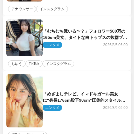
アナウンサー
インスタグラム
「むちむち派いる〜？」フォロワー500万の
165cm美女、タイトな白トップスの抜群プロ
ポーションにネット衝撃
エンタメ
2026/8/6 06:00
ちゆう
TikTok
インスタグラム
「めざましテレビ」イマドキガール美女
に“身長176cm股下90cm”圧倒的スタイルの
美女も ヤンジャン最新号
エンタメ
2026/8/6 05:00