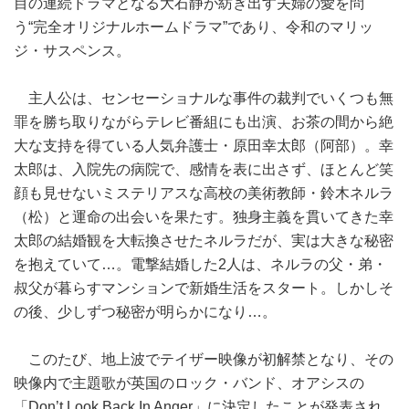
目の連続ドラマとなる大石静が紡ぎ出す夫婦の愛を問
う“完全オリジナルホームドラマ”であり、令和のマリッ
ジ・サスペンス。
主人公は、センセーショナルな事件の裁判でいくつも無
罪を勝ち取りながらテレビ番組にも出演、お茶の間から絶
大な支持を得ている人気弁護士・原田幸太郎（阿部）。幸
太郎は、入院先の病院で、感情を表に出さず、ほとんど笑
顔も見せないミステリアスな高校の美術教師・鈴木ネルラ
（松）と運命の出会いを果たす。独身主義を貫いてきた幸
太郎の結婚観を大転換させたネルラだが、実は大きな秘密
を抱えていて…。電撃結婚した2人は、ネルラの父・弟・
叔父が暮らすマンションで新婚生活をスタート。しかしそ
の後、少しずつ秘密が明らかになり…。
このたび、地上波でテイザー映像が初解禁となり、その
映像内で主題歌が英国のロック・バンド、オアシスの
「Don’t Look Back In Anger」に決定したことが発表され