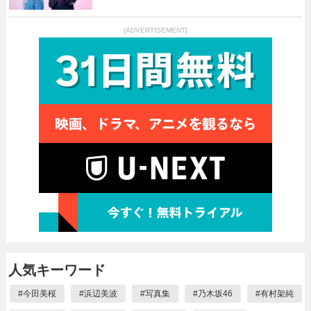
[ADVERTISEMENT]
人気キーワード
#
今田美桜
#
浜辺美波
#
写真集
#
乃木坂46
#
有村架純