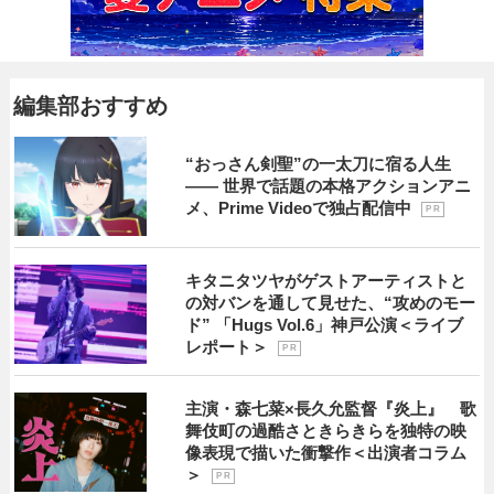
編集部おすすめ
“おっさん剣聖”の一太刀に宿る人生
―― 世界で話題の本格アクションアニ
メ、Prime Videoで独占配信中
P R
キタニタツヤがゲストアーティストと
の対バンを通して見せた、“攻めのモー
ド” 「Hugs Vol.6」神戸公演＜ライブ
レポート＞
P R
主演・森七菜×長久允監督『炎上』 歌
舞伎町の過酷さときらきらを独特の映
像表現で描いた衝撃作＜出演者コラム
＞
P R