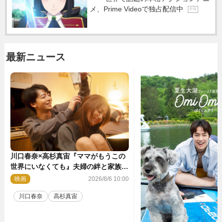
メ、Prime Videoで独占配信中
P R
最新ニュース
川口春奈×高杉真宙『ママがもうこの
世界にいなくても』夫婦の絆と家族の
愛を映す場面写真公開
映画
2026/8/6 10:00
川口春奈
高杉真宙