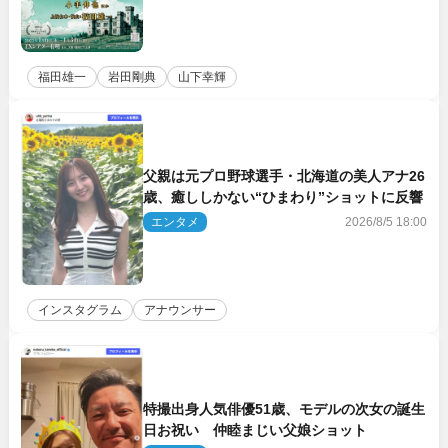
福田雄一
岩田剛典
山下幸輝
父親は元プロ野球選手・北海道の美人アナ26
歳、癒ししかない“ひまわり”ショットに反響
エンタメ
2026/8/5 18:00
インスタグラム
アナウンサー
特撮出身人気俳優51歳、モデルの次女の誕生
日お祝い 仲睦まじい父娘ショット