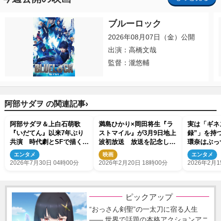
ブルーロック
2026年08月07日（金）公開
出演：高橋文哉
監督：瀧悠輔
›
阿部サダヲ の関連記事
阿部サダヲ＆上白石萌歌
満島ひかり×岡田将生『ラ
実は「ギネ
『いだてん』以来7年ぶり
ストマイル』が3月9日地上
録”」を持
共演 時代劇とSFで描く新
波初放送 放送を記念し
環奈はぶっ
CM＆メイキング解禁
『MIU404』の再放送も決
樹立！
エンタメ
映画
エンタメ
定
2026年7月30日 04時00分
2026年2月20日 18時00分
2026年2月1
ピックアップ
“おっさん剣聖”の一太刀に宿る人生
―― 世界で話題の本格アクションアニ