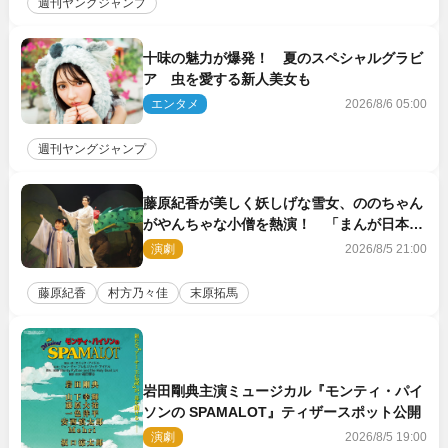
週刊ヤングジャンプ
十味の魅力が爆発！ 夏のスペシャルグラビ
ア 虫を愛する新人美女も
エンタメ
2026/8/6 05:00
週刊ヤングジャンプ
藤原紀香が美しく妖しげな雪女、ののちゃん
がやんちゃな小僧を熱演！ 「まんが日本昔
ばなし」劇場開幕
演劇
2026/8/5 21:00
藤原紀香
村方乃々佳
末原拓馬
岩田剛典主演ミュージカル『モンティ・パイ
ソンの SPAMALOT』ティザースポット公開
演劇
2026/8/5 19:00