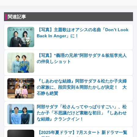
関連記事
【写真】主題歌はオアシスの名曲「Don’t Look
Back In Anger」に！
【写真】“義理の兄弟”阿部サダヲ＆板垣李光人
の仲良しショット
『しあわせな結婚』阿部サダヲ＆松たか子夫婦
の家族に、段田安則＆岡部たかしが決定！ 大
石静も絶賛
阿部サダヲ「松さんってやっぱりすごい」、松
たか子「不思議だけど素敵な初日」『しあわせ
な結婚』クランクイン！
【2025年夏ドラマ】7月スタート 新ドラマ一覧