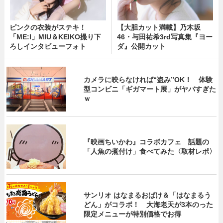
ピンクの衣装がステキ！
【大胆カット満載】乃木坂
「ME:I」MIU＆KEIKO撮り下
46・与田祐希3rd写真集『ヨー
ろしインタビューフォト
ダ』公開カット
カメラに映らなければ“盗み”OK！ 体験
型コンビニ「ギガマート展」がヤバすぎた
ｗ
『映画ちいかわ』コラボカフェ 話題の
「人魚の煮付け」食べてみた〈取材レポ〉
サンリオ はなまるおばけ＆「はなまるう
どん」がコラボ！ 大海老天が3本のった
限定メニューが特別価格でお得