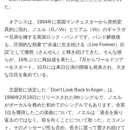
た。
オアシスは、1994年に英国マンチェスターから突然変
異的に現れ、ノエル（G／Vo）とリアム（Vo）のギャラガ
ー兄弟を擁する英国ロック・バンドです。バンド解散後
も、圧倒的な熱量で“永遠に生き続ける（Live Forever）伝
説”として燦然（さんぜん）と輝き続けてきた。そんな彼
らが、16年ぶりに再結成を果たし、7月からワールドツア
ーをスタート。10月には来日公演の開催も発表され、大き
な注目を集めている。
主題歌に決定した「Don’t Look Back In Anger」は、
1996年2月19日にリリースされた9thシングルで、ノエル
がボーカルを務めた初めてのシングルでもあります。全英
1位を獲得したこの楽曲について、ノエルは「過去を振り
返るのではなく、前を向くことについて歌った」とコメン
ト。そのメッセージ性も含め、長きに渡って愛され続けて