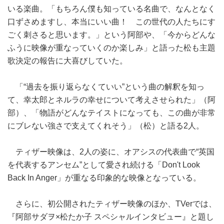
いる楽曲。「もちろん僕も知っている名曲で、なんとなく
口ずさめますし、本当にいい曲！ この世代の人たちにす
ごく刺さると思います。」という阿部や、「今からどんな
ふうに映像が重なっていくのか楽しみ」と語った松も主題
歌決定の報告に大喜びしていた。
「“過去を振り返らなくていい”という曲の解釈を知っ
て、幸太郎とネルラの幸せについて考えさせられた」（阿
部）、「物語がどんなテイストになっても、この曲が非常
にブレない強さで支えてくれそう」（松）と語る2人。
ティザー映像は、2人の姿に、オアシスの代表曲で“英国
を代表するアンセム”として愛され続ける「Don't Look
Back In Anger」が重なる印象的な映像となっている。
さらに、初公開されたティザー映像のほか、TVerでは、
『阿部サダヲ×松たか子 スペシャルインタビュー』と題し