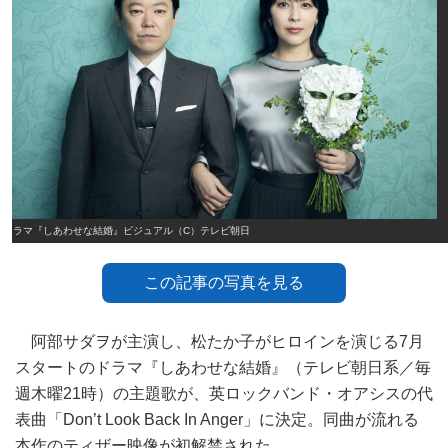
ドラマ『しあわせな結婚』ビジュアル（C）テレビ朝日
この記事の写真を見る
阿部サダヲが主演し、松たか子がヒロインを演じる7月
スタートのドラマ『しあわせな結婚』（テレビ朝日系／毎
週木曜21時）の主題歌が、英ロックバンド・オアシスの代
表曲「Don’t Look Back In Anger」に決定。同曲が流れる
本作のティザー映像が初解禁された。