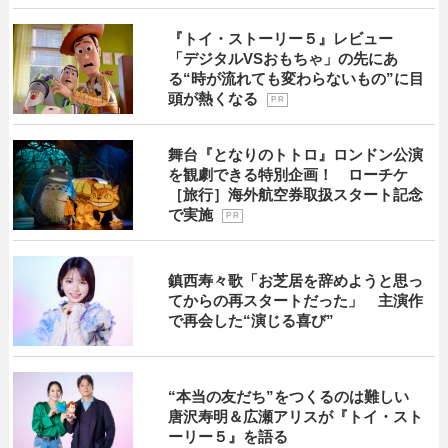
『トイ・ストーリー５』レビュー
「デジタルVSおもちゃ」の先にあ
る“時が流れても変わらないもの”に目
頭が熱くなる
P R
舞台『となりのトトロ』ロンドン公演
を観劇できる特別企画！ ローチケ
［旅行］海外航空券取扱スタート記念
で実施
P R
鎮西寿々歌「お芝居を辞めようと思っ
てからの再スタートだった」 主演作
で再会した“演じる喜び”
“本当の友だち”をつくるのは難しい
唐沢寿明＆広瀬アリスが『トイ・スト
ーリー５』を語る