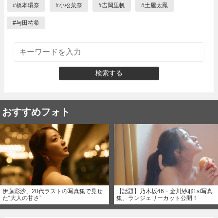
#
橋本環奈
#
小松菜奈
#
吉岡里帆
#
土屋太鳳
#
与田祐希
検索する
おすすめフォト
伊藤彩沙、20代ラストの写真集で見せ
【話題】乃木坂46・金川紗耶1st写真
た“大人の甘さ”
集、ランジェリーカット公開！