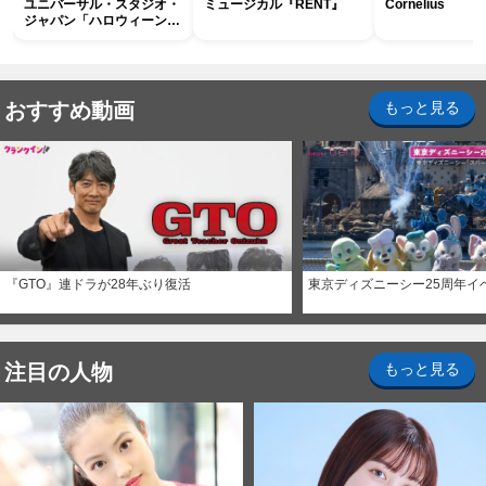
ユニバーサル・スタジオ・
ミュージカル『RENT』
Cornelius
ジャパン「ハロウィーン・
ホラー・ナイト ～オール
ナイト～パス」
おすすめ動画
もっと見る
『GTO』連ドラが28年ぶり復活
東京ディズニーシー25周年イ
注目の人物
もっと見る