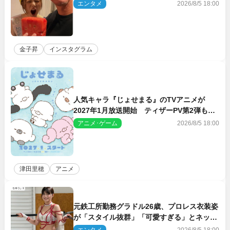
エンタメ
2026/8/5 18:00
金子昇
インスタグラム
人気キャラ『じょせまる』のTVアニメが
2027年1月放送開始 ティザーPV第2弾も解
禁に
アニメ･ゲーム
2026/8/5 18:00
津田里穂
アニメ
元鉄工所勤務グラドル26歳、プロレス衣装姿
が「スタイル抜群」「可愛すぎる」とネット
衝撃
エンタメ
2026/8/5 18:00