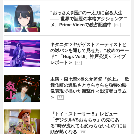
“おっさん剣聖”の一太刀に宿る人生
―― 世界で話題の本格アクションアニ
メ、Prime Videoで独占配信中
P R
キタニタツヤがゲストアーティストと
の対バンを通して見せた、“攻めのモー
ド” 「Hugs Vol.6」神戸公演＜ライブ
レポート＞
P R
主演・森七菜×長久允監督『炎上』 歌
舞伎町の過酷さときらきらを独特の映
像表現で描いた衝撃作＜出演者コラム
＞
P R
『トイ・ストーリー５』レビュー
「デジタルVSおもちゃ」の先にあ
る“時が流れても変わらないもの”に目
頭が熱くなる
P R