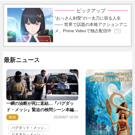
ピックアップ
“おっさん剣聖”の一太刀に宿る人生
―― 世界で話題の本格アクションアニ
メ、Prime Videoで独占配信中
P R
最新ニュース
一瞬の油断が死に直結…『バグダッ
ド・メッシ』緊迫の検問シーン本編解
禁 監督メッセージも到着
映画
2026/8/7 16:50
バグダッド・メッシ...
リオネル・メッシ