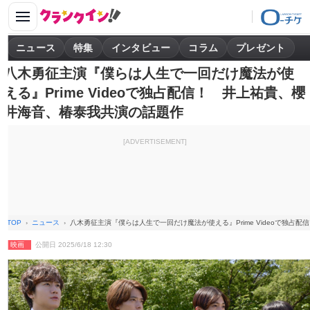
ニュース
特集
インタビュー
コラム
プレゼント
八木勇征主演『僕らは人生で一回だけ魔法が使
える』Prime Videoで独占配信！ 井上祐貴、櫻
井海音、椿泰我共演の話題作
[ADVERTISEMENT]
TOP
ニュース
八木勇征主演『僕らは人生で一回だけ魔法が使える』Prime Videoで独占
映画
公開日 2025/6/18 12:30