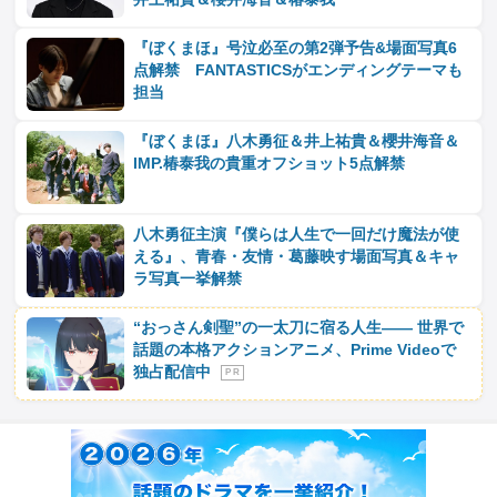
『ぼくまほ』号泣必至の第2弾予告&場面写真6
点解禁 FANTASTICSがエンディングテーマも
担当
『ぼくまほ』八木勇征＆井上祐貴＆櫻井海音＆
IMP.椿泰我の貴重オフショット5点解禁
八木勇征主演『僕らは人生で一回だけ魔法が使
える』、青春・友情・葛藤映す場面写真＆キャ
ラ写真一挙解禁
“おっさん剣聖”の一太刀に宿る人生―― 世界で
話題の本格アクションアニメ、Prime Videoで
独占配信中
P R