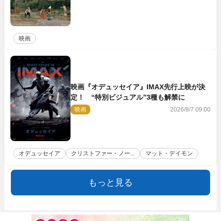
映画
映画『オデュッセイア』IMAX先行上映が決
定！ “特別ビジュアル”3種も解禁に
映画
2026/8/7 09:00
オデュッセイア
クリストファー・ノー...
マット・デイモン
もっと見る