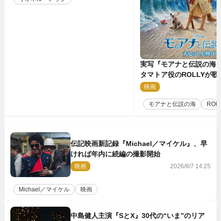
実写『モアナと伝説の海
タマトア役のROLLYが
スな劇中歌「シャイニー
映画
2
禁
モアナと伝説の海
ROL
伝記映画新記録『Michael／マイケル』、早
ければ年内に続編の撮影開始
映画
2026/8/7 14:25
Michael／マイケル
映画
中島健人主演『SとX』30代の“いま”のリア