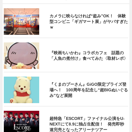
カメラに映らなければ“盗み”OK！ 体験
型コンビニ「ギガマート展」がヤバすぎた
ｗ
『映画ちいかわ』コラボカフェ 話題の
「人魚の煮付け」食べてみた〈取材レポ〉
『くまのプーさん』GiGO限定プライズ登
場へ！ 100周年を記念し“超BIGぬいぐる
み”など展開
超特急「ESCORT」ファイナル公演をU-
NEXTにて8.9に独占生配信！ 発売即秒
速完売となったアリーナツアー