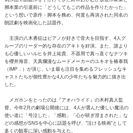
脚本業の引退前に「どうしてもこの作品を作りたかった」
という想いで原作・脚本を務め、何度も再演された同名の
朗読劇を映画化した話題作。
主演の八木勇征はピアノが好きで音大を目指す、4人グ
ループのリーダー的な存在のアキトを好演。また、誰より
も心優しいハルヒを井上祐貴、不器用で真っ直ぐなナツキ
を櫻井海音、天真爛漫なムードメーカーのユキオを椿泰我
（IMP．）が演じ、いま最も注目を集めるフレッシュなキ
ャストたちが個性豊かな4人の少年たちを魅力的に描き出
した。
メガホンをとったのは『アオハライド』の木村真人監
督。今年2月の劇場公開後には、4人が選んだ優しい魔法の
使い道に「号泣した」「感動」「心が研ぎ澄まされた」な
どの感想がSNSを中心に話題を呼び、”泣ける映画”として
多くの観客に深い感動を与えた。