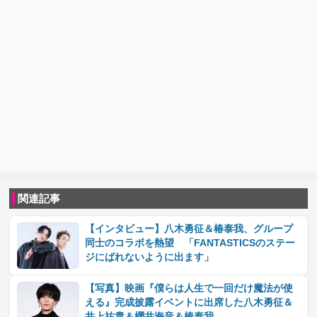
関連記事
【インタビュー】八木勇征＆椿泰我、グループ
同士のコラボを熱望 「FANTASTICSのステー
ジにばれないように出ます」
【写真】映画『僕らは人生で一回だけ魔法が使
える』完成披露イベントに出席した八木勇征＆
井上祐貴＆櫻井海音＆椿泰我