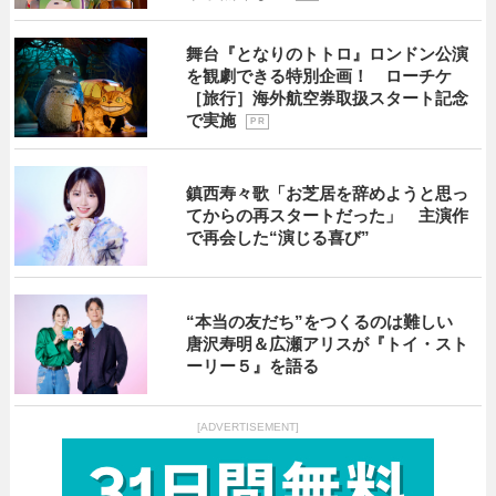
舞台『となりのトトロ』ロンドン公演
を観劇できる特別企画！ ローチケ
［旅行］海外航空券取扱スタート記念
で実施
P R
鎮西寿々歌「お芝居を辞めようと思っ
てからの再スタートだった」 主演作
で再会した“演じる喜び”
“本当の友だち”をつくるのは難しい
唐沢寿明＆広瀬アリスが『トイ・スト
ーリー５』を語る
[ADVERTISEMENT]