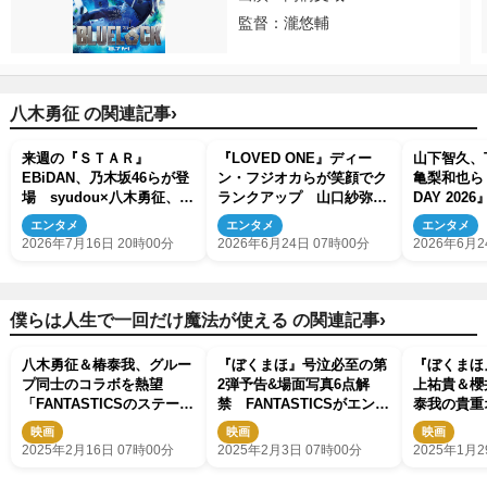
監督：瀧悠輔
›
八木勇征 の関連記事
来週の『ＳＴＡＲ』
『LOVED ONE』ディー
山下智久、T
EBiDAN、乃木坂46らが登
ン・フジオカらが笑顔でク
亀梨和也ら『
場 syudou×八木勇征、上
ランクアップ 山口紗弥加
DAY 20
垣皓太朗アナ×ちいかわ＆
は感涙
スト第3弾
エンタメ
エンタメ
エンタメ
島二郎がタッグ！
2026年7月16日 20時00分
2026年6月24日 07時00分
2026年6月2
›
僕らは人生で一回だけ魔法が使える の関連記事
八木勇征＆椿泰我、グルー
『ぼくまほ』号泣必至の第
『ぼくまほ
プ同士のコラボを熱望
2弾予告&場面写真6点解
上祐貴＆櫻井
「FANTASTICSのステージ
禁 FANTASTICSがエンデ
泰我の貴重
にばれないように出ます」
ィングテーマも担当
点解禁
映画
映画
映画
2025年2月16日 07時00分
2025年2月3日 07時00分
2025年1月2