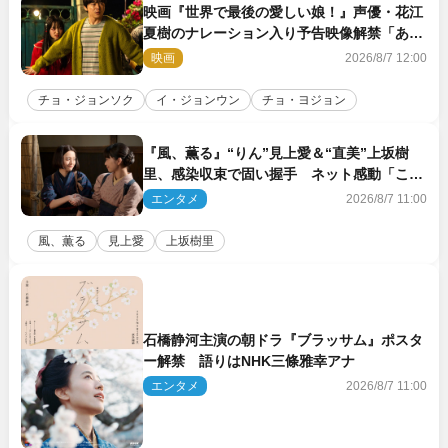
映画『世界で最後の愛しい娘！』声優・花江
夏樹のナレーション入り予告映像解禁「あふ
れ出る温かさに涙が止まらない！」
映画
2026/8/7 12:00
チョ・ジョンソク
イ・ジョンウン
チョ・ヨジョン
『風、薫る』“りん”見上愛＆“直美”上坂樹
里、感染収束で固い握手 ネット感動「この
バディは最強」「アツい」
エンタメ
2026/8/7 11:00
風、薫る
見上愛
上坂樹里
石橋静河主演の朝ドラ『ブラッサム』ポスタ
ー解禁 語りはNHK三條雅幸アナ
エンタメ
2026/8/7 11:00