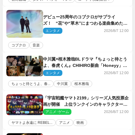
デビュー25周年のコブクロがサプライ
ズ！ “花”や“草木”にまつわる楽曲集めた新
コンセプトアルバムを“花の日”に配信リリー
エンタメ
2026/8/7 12:00
ス
コブクロ
音楽
中川翼×桜木雅哉BLドラマ『ちょっと待とう
よ、春虎くん』CHIHIRO新曲「Honeyy」が
ED主題歌に決定！
エンタメ
2026/8/7 12:00
ちょっと待とうよ、春...
中川翼
桜木雅哉
「宇宙戦艦ヤマト2199」シリーズ人気投票企
画が開催 上位ランクインのキャラクター＆
メカは新規描き下ろしイラストを制作
アニメ･ゲーム
2026/8/7 12:00
ヤマトよ永遠に REBEL...
アニメ
映画