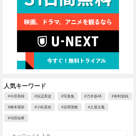
人気キーワード
#
今田美桜
#
浜辺美波
#
写真集
#
乃木坂46
#
有村架純
#
橋本環奈
#
小松菜奈
#
吉岡里帆
#
土屋太鳳
#
与田祐希