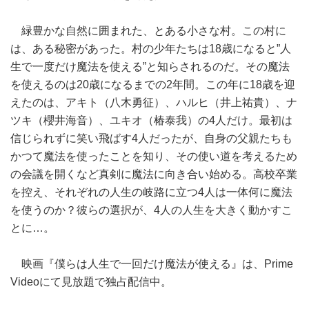
緑豊かな自然に囲まれた、とある小さな村。この村に
は、ある秘密があった。村の少年たちは18歳になると”人
生で一度だけ魔法を使える”と知らされるのだ。その魔法
を使えるのは20歳になるまでの2年間。この年に18歳を迎
えたのは、アキト（八木勇征）、ハルヒ（井上祐貴）、ナ
ツキ（櫻井海音）、ユキオ（椿泰我）の4人だけ。最初は
信じられずに笑い飛ばす4人だったが、自身の父親たちも
かつて魔法を使ったことを知り、その使い道を考えるため
の会議を開くなど真剣に魔法に向き合い始める。高校卒業
を控え、それぞれの人生の岐路に立つ4人は一体何に魔法
を使うのか？彼らの選択が、4人の人生を大きく動かすこ
とに…。
映画『僕らは人生で一回だけ魔法が使える』は、Prime
Videoにて見放題で独占配信中。