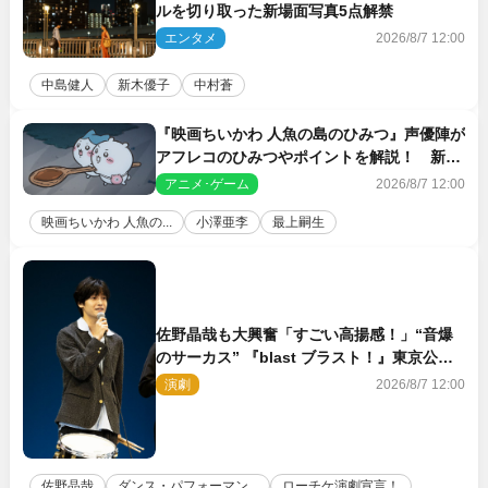
ルを切り取った新場面写真5点解禁
エンタメ
2026/8/7 12:00
中島健人
新木優子
中村蒼
『映画ちいかわ 人魚の島のひみつ』声優陣が
アフレコのひみつやポイントを解説！ 新カ
ットも到着
アニメ･ゲーム
2026/8/7 12:00
映画ちいかわ 人魚の...
小澤亜李
最上嗣生
佐野晶哉も大興奮「すごい高揚感！」“音爆
のサーカス” 『blast ブラスト！』東京公演
が開幕！
演劇
2026/8/7 12:00
佐野晶哉
ダンス・パフォーマン...
ローチケ演劇宣言！