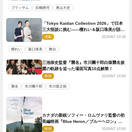
ブラッサム
石橋静河
奥山大史
「Tokyo Kaidan Collection 2026」で日本
三大怪談に挑む――檀れい＆阪口珠美が語る
「牡丹灯籠」の新たな魅力
演劇
2026/8/7 10:30
檀れい
阪口珠美
舞台
三池崇史監督『襲名』市川團十郎白猿襲名披
露の軌跡を追った場面写真10点解禁！
映画
2026/8/7 10:00
襲名
市川團十郎
市川新之助
カナダの新鋭ソフィー・ロムヴァリ監督の初
長編映画『Blue Heron／ブルーヘロン』
10.23公開
映画
2026/8/7 10:00