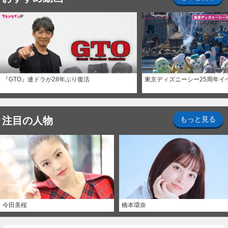
『GTO』連ドラが28年ぶり復活
東京ディズニーシー25周年イ
注目の人物
もっと見る
今田美桜
橋本環奈