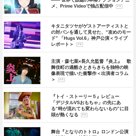
メ、Prime Videoで独占配信中
P R
キタニタツヤがゲストアーティストと
の対バンを通して見せた、“攻めのモー
ド” 「Hugs Vol.6」神戸公演＜ライブ
レポート＞
P R
主演・森七菜×長久允監督『炎上』 歌
舞伎町の過酷さときらきらを独特の映
像表現で描いた衝撃作＜出演者コラム
＞
P R
『トイ・ストーリー５』レビュー
「デジタルVSおもちゃ」の先にあ
る“時が流れても変わらないもの”に目
頭が熱くなる
P R
舞台『となりのトトロ』ロンドン公演