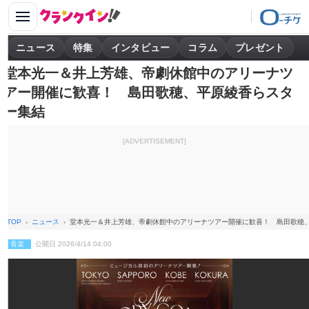
ニュース
特集
インタビュー
コラム
プレゼント
堂本光一＆井上芳雄、帝劇休館中のアリーナツ
アー開催に歓喜！ 島田歌穂、平原綾香らスタ
ー集結
[ADVERTISEMENT]
TOP
ニュース
堂本光一＆井上芳雄、帝劇休館中のアリーナツアー開催に歓喜！ 島田歌穂
音楽
公開日 2026/4/14 04:00