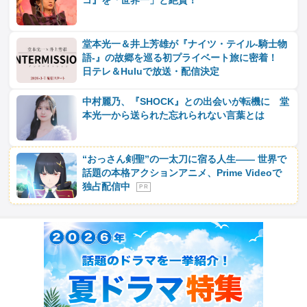
コ』を「世界一」と絶賛！
堂本光一＆井上芳雄が『ナイツ・テイル‐騎士物
語‐』の故郷を巡る初プライベート旅に密着！
日テレ＆Huluで放送・配信決定
中村麗乃、『SHOCK』との出会いが転機に 堂
本光一から送られた忘れられない言葉とは
“おっさん剣聖”の一太刀に宿る人生―― 世界で
話題の本格アクションアニメ、Prime Videoで
独占配信中
P R