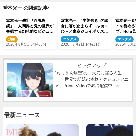
›
堂本光一 の関連記事
堂本光一演出『百鬼夜
堂本光一、“生姜焼き”の試
堂本光一＆
鏡』、人間界と鬼の世界が
食に箸が止まらず ふぉ～
トを務める
交錯する幻想的なビジュア
ゆ～と東京ジョイポリス降
ブ、Hul
ル解禁！
臨でわちゃわちゃトーク
先行抽選受
演劇
エンタメ
エンタメ
2026年8月5日 04時30分
2026年7月9日 14時21分
2026年6月2
ピックアップ
“おっさん剣聖”の一太刀に宿る人生
―― 世界で話題の本格アクションアニ
メ、Prime Videoで独占配信中
P R
最新ニュース