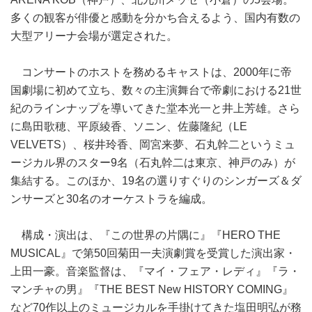
多くの観客が俳優と感動を分かち合えるよう、国内有数の
大型アリーナ会場が選定された。
コンサートのホストを務めるキャストは、2000年に帝
国劇場に初めて立ち、数々の主演舞台で帝劇における21世
紀のラインナップを導いてきた堂本光一と井上芳雄。さら
に島田歌穂、平原綾香、ソニン、佐藤隆紀（LE
VELVETS）、桜井玲香、岡宮来夢、石丸幹二というミュ
ージカル界のスター9名（石丸幹二は東京、神戸のみ）が
集結する。このほか、19名の選りすぐりのシンガーズ＆ダ
ンサーズと30名のオーケストラを編成。
構成・演出は、『この世界の片隅に』『HERO THE
MUSICAL』で第50回菊田一夫演劇賞を受賞した演出家・
上田一豪。音楽監督は、『マイ・フェア・レディ』『ラ・
マンチャの男』『THE BEST New HISTORY COMING』
など70作以上のミュージカルを手掛けてきた塩田明弘が務