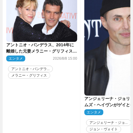
アントニオ・バンデラス、2014年に
離婚した元妻メラニー・グリフィスは
今も「親友の一人」
エンタメ
2026/8/8 15:00
アントニオ・バンデラ...
メラニー・グリフィス
アンジェリーナ・ジョリ
ムズ・ヘイヴンがゲイと
生配信で明らかに
エンタメ
2
アンジェリーナ・ジョ...
ジョン・ヴォイト