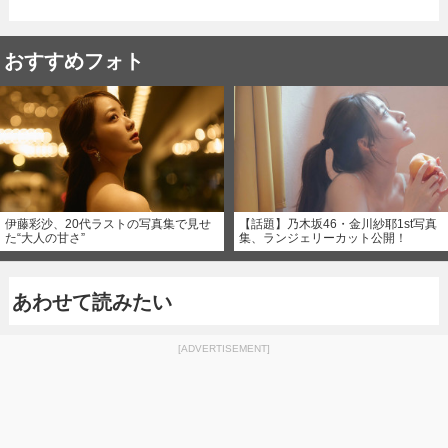
おすすめフォト
伊藤彩沙、20代ラストの写真集で見せ
【話題】乃木坂46・金川紗耶1st写真
た“大人の甘さ”
集、ランジェリーカット公開！
あわせて読みたい
[ADVERTISEMENT]