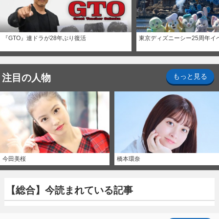
『GTO』連ドラが28年ぶり復活
東京ディズニーシー25周年イ
注目の人物
もっと見る
今田美桜
橋本環奈
【総合】今読まれている記事