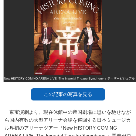
『New HISTORY COMING ARENA LIVE ‐The Imperial Theatre Symphony‐』ティザービジュアル
この記事の写真を見る
東宝演劇より、現在休館中の帝国劇場に思いを馳せなが
ら国内有数の大型アリーナ会場を巡回する日本ミュージカ
ル界初のアリーナツアー『New HISTORY COMING
ARENA LIVE ‐The Imperial Theatre Symphony‐』開催が決