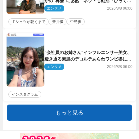
かの“再会”にあ然 ネットも動揺「びっくり
した!!」「今さら?!」（ネタバレあり）
エンタメ
2026/8/8 06:00
Ｔシャツが乾くまで
蒼井優
中島歩
“会社員のお姉さん”インフルエンサー美女、
透き通る素肌のデコルテあらわワンピ姿に反
響
エンタメ
2026/8/8 06:00
インスタグラム
もっと見る