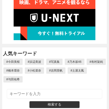
人気キーワード
#
今田美桜
#
浜辺美波
#
写真集
#
乃木坂46
#
有村架純
#
橋本環奈
#
小松菜奈
#
吉岡里帆
#
土屋太鳳
#
与田祐希
検索する