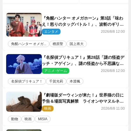
『角醒ハンター オメガホーン』第3話「味わ
え！怒りのタッグバトル！」、波斬のギリコ
がハンターバトルを挑んできた！
エンタメ
2026/8/8 12:00
角醒ハンター オメガ...
楢原聖
国上将大
『名探偵プリキュア！』第28話「謎の怪盗デ
ッチ・アゲイン」、謎の怪盗から不思議な予
告状が届く
アニメ･ゲーム
2026/8/8 12:00
名探偵プリキュア！
千賀光莉
本渡楓
『劇場版ダーウィンが来た！』世界猫の日に
予告＆場面写真解禁 ライオンやマヌルネコ
の赤ちゃんが大集合
映画
2026/8/8 11:00
動物
映画
MISIA