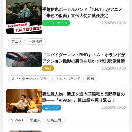
手越祐也ボーカルバンド「T.N.T」がアニメ
『朱色の仮面』宣伝大使に就任決定
アニメ･ゲーム
2026/8/8 10:00
アニメ
手越祐也
『スパイダーマン：BND』トム・ホランドが
アクション撮影の裏側を明かす特別映像解禁
映画
2026/8/8 10:00
スパイダーマン：ブラ...
トム・ホランド
映画
要注意人物・新庄を追う頭脳戦と長野専務の
謎――『VIVANT』第12話を振り返る！
エンタメ
2026/8/8 09:00
VIVANT
堺雅人
役所広司