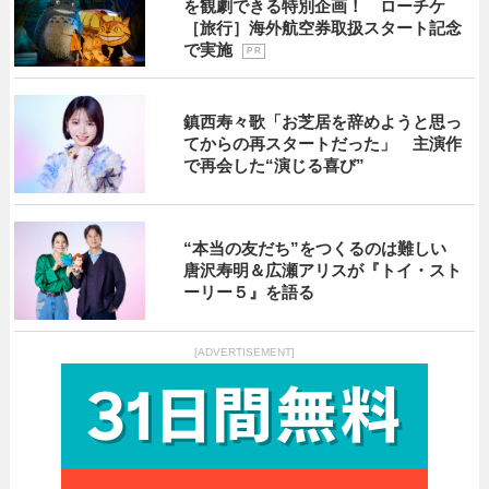
を観劇できる特別企画！ ローチケ
［旅行］海外航空券取扱スタート記念
で実施
P R
鎮西寿々歌「お芝居を辞めようと思っ
てからの再スタートだった」 主演作
で再会した“演じる喜び”
“本当の友だち”をつくるのは難しい
唐沢寿明＆広瀬アリスが『トイ・スト
ーリー５』を語る
[ADVERTISEMENT]