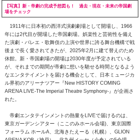
【写真】新・帝劇の完成予想図も！ 過去・現在・未来の帝国劇
場をチェック
1911年に日本初の西洋式演劇劇場として開場し、1966
年には2代目が開場した帝国劇場。娯楽性と芸術性を備え
た演劇・バレエ・歌舞伎の上演や世界に誇る舞台機構で戦
後まで長く愛されてきたが、2025年2月に建て替えのため
休館。新・帝国劇場の開場は2030年度が予定されている
が、それまでの期間が帝劇に想いを馳せる時間となるよう
なエンタテイメントを届ける機会として、日本ミュージカ
ル界初のアリーナツアー『New HISTORY COMING
ARENA LIVE‐The Imperial Theatre Symphony‐』が企画さ
れた。
帝劇エンタテインメントの熱量をLIVEで届けるのは、
東京ガーデンシアター（ここのみホール会場)、東京国際
フォーラム ホールA、北海きたえーる（札幌）、GLION
ARENA KOB（神戸）、北九州メッセ（小倉）の5会場。