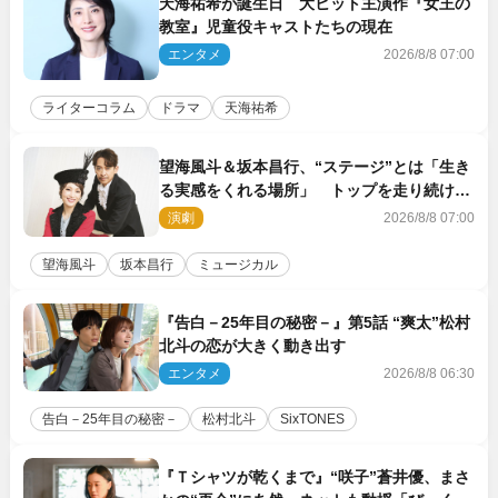
天海祐希が誕生日 大ヒット主演作『女王の
教室』児童役キャストたちの現在
エンタメ
2026/8/8 07:00
ライターコラム
ドラマ
天海祐希
望海風斗＆坂本昌行、“ステージ”とは「生き
る実感をくれる場所」 トップを走り続ける
原動力を語る
演劇
2026/8/8 07:00
望海風斗
坂本昌行
ミュージカル
『告白－25年目の秘密－』第5話 “爽太”松村
北斗の恋が大きく動き出す
エンタメ
2026/8/8 06:30
告白－25年目の秘密－
松村北斗
SixTONES
『Ｔシャツが乾くまで』“咲子”蒼井優、まさ