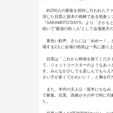
約250人の家族を招待し行われたファ
演じた目黒と坂本の相棒である朝倉シ
『SAKAMOTO DAYS』より「さ
続いて“最強の助っ人”として会場後方
黄色い歓声、さらには「めめー！」と
場する2人に会場の熱気は一気に盛り
目黒は「これから映画を観てくださる
て、ジェットコースターのようなあっ
す。みんなが少しでも楽しんでもらえ
さい子が多くてかわいい！」と胸を打
また、本作の主人公・坂本にちなみ、
で募集。目黒、高橋がその中で特に印象
た。