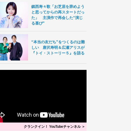
鎮西寿々歌「お芝居を辞めよう
と思ってからの再スタートだっ
た」 主演作で再会した“演じ
る喜び”
“本当の友だち”をつくるのは難
しい 唐沢寿明＆広瀬アリスが
『トイ・ストーリー５』を語る
クランクイン！ YouTubeチャンネル ＞