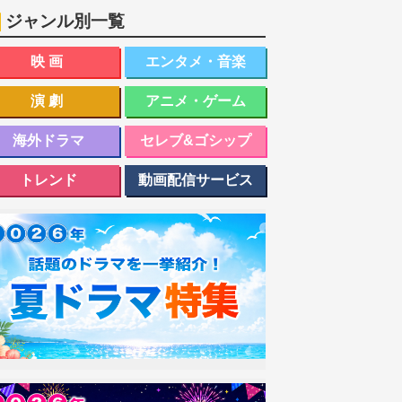
ジャンル別一覧
映画
エンタメ・音楽
演劇
アニメ・ゲーム
海外ドラマ
セレブ&ゴシップ
トレンド
動画配信サービス