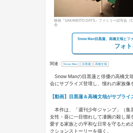
映画『SAKAMOTO DAYS』ファミリー試写会（
会
Snow Man目黒蓮、高橋文哉と
フォト
関連 :
Snow Man
目黒蓮
高橋文哉
Snow Manの目黒蓮と俳優の高橋文哉
会にサプライズ登壇し、憧れの家族像
【動画】目黒蓮＆高橋文哉がサプライ
本作は、「週刊少年ジャンプ」（集英
女性・葵に一目惚れして凄腕の殺し屋
愛する家族との平和な日常を守るため
クションストーリーを描く。