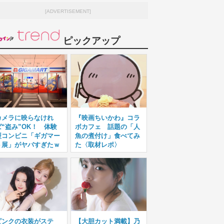
[ADVERTISEMENT]
ピックアップ
カメラに映らなけれ
『映画ちいかわ』コラ
ば“盗み”OK！ 体験
ボカフェ 話題の「人
型コンビニ「ギガマー
魚の煮付け」食べてみ
ト展」がヤバすぎたｗ
た〈取材レポ〉
ピンクの衣装がステ
【大胆カット満載】乃