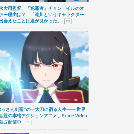
永大司監督、『犯罪者』チョン・イルのオ
ァー理由は？ 「滝川というキャラクター
出会えたことは運が良かった」
P R
おっさん剣聖”の一太刀に宿る人生―― 世界
話題の本格アクションアニメ、Prime Video
独占配信中
P R