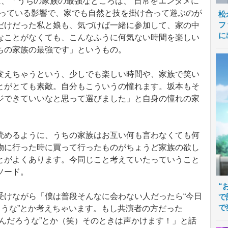
は、「うちの家族の最強なところは、“日常をエンタメに
やっている影響で、家でも自然と技を掛け合って遊ぶのが
松
フ
だけだった私と娘も、気づけば一緒に参加して、家の中
に
なことがなくても、こんなふうに何気ない時間を楽しい
ちの家族の最強です」というもの。
えちゃうという、少しでも楽しい時間や、家族で笑い
とがとても素敵。自分もこういうの憧れます。坂本もそ
ジできていいなと思って選びました」と自身の憧れの家
めるように、うちの家族はお互い何も言わなくても何
物に行った時に買って行ったものがちょうど家族の欲し
とがよくあります。今同じこと考えていたっていうこと
ソード。
“
けながら「僕は普段そんなに会わない人だったら“今日
で
で
ろうな”とか考えちゃいます。もし共演者の方だった
んだろうな”とか（笑）そのときは声かけます！」と話