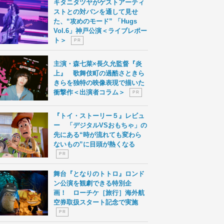
キタニタツヤがゲストアーティ
ストとの対バンを通して見せ
た、“攻めのモード” 「Hugs
Vol.6」神戸公演＜ライブレポー
ト＞
P R
主演・森七菜×長久允監督『炎
上』 歌舞伎町の過酷さときら
きらを独特の映像表現で描いた
衝撃作＜出演者コラム＞
P R
『トイ・ストーリー５』レビュ
ー 「デジタルVSおもちゃ」の
先にある“時が流れても変わら
ないもの”に目頭が熱くなる
P R
舞台『となりのトトロ』ロンド
ン公演を観劇できる特別企
画！ ローチケ［旅行］海外航
空券取扱スタート記念で実施
P R