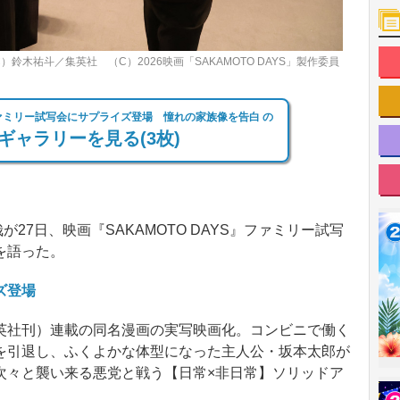
C）鈴木祐斗／集英社 （C）2026映画「SAKAMOTO DAYS」製作委員
ファミリー試写会にサプライズ登場 憧れの家族像を告白 の
ギャラリーを見る(3枚)
が27日、映画『SAKAMOTO DAYS』ファミリー試写
を語った。
ズ登場
社刊）連載の同名漫画の実写映画化。コンビニで働く
を引退し、ふくよかな体型になった主人公・坂本太郎が
次々と襲い来る悪党と戦う【日常×非日常】ソリッドア