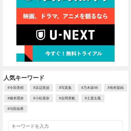
人気キーワード
#
今田美桜
#
浜辺美波
#
写真集
#
乃木坂46
#
有村架純
#
橋本環奈
#
小松菜奈
#
吉岡里帆
#
土屋太鳳
#
与田祐希