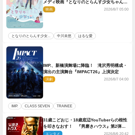
メディ映画『となりのとらんす少女ちゃん』
11.7公開決定
映画
2026/8/7 05:00
となりのとらんす少女...
中川未悠
はるな愛
IMP.、新橋演舞場に降臨！ 滝沢秀明構成・
演出の主演舞台『IMPACT26』上演決定
演劇
2026/8/7 04:00
IMP.
CLASS SEVEN
TRAINEE
31歳こどおじ・18歳底辺YouTuberらの根性
を叩きなおす！ 『男磨きハウス』第2弾コ
ーチ陣発表
エンタメ
2026/8/6 20:42