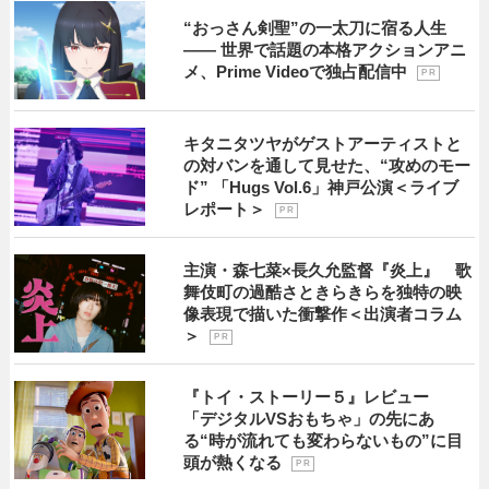
“おっさん剣聖”の一太刀に宿る人生
―― 世界で話題の本格アクションアニ
メ、Prime Videoで独占配信中
P R
キタニタツヤがゲストアーティストと
の対バンを通して見せた、“攻めのモー
ド” 「Hugs Vol.6」神戸公演＜ライブ
レポート＞
P R
主演・森七菜×長久允監督『炎上』 歌
舞伎町の過酷さときらきらを独特の映
像表現で描いた衝撃作＜出演者コラム
＞
P R
『トイ・ストーリー５』レビュー
「デジタルVSおもちゃ」の先にあ
る“時が流れても変わらないもの”に目
頭が熱くなる
P R