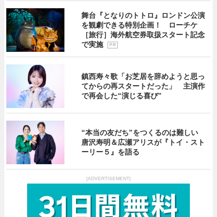
舞台『となりのトトロ』ロンドン公演
を観劇できる特別企画！ ローチケ
［旅行］海外航空券取扱スタート記念
で実施
P R
鎮西寿々歌「お芝居を辞めようと思っ
てからの再スタートだった」 主演作
で再会した“演じる喜び”
“本当の友だち”をつくるのは難しい
唐沢寿明＆広瀬アリスが『トイ・スト
ーリー５』を語る
[ADVERTISEMENT]