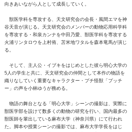
向きあいながら人として成長していく。
獣医学科を専攻する、天文研究会の会長・風間エマを神
谷天音が演じる。天文研究会のメンバーの動物応用科学科
を専攻する・和泉カンナを中田乃愛、獣医学科を専攻する
火浦リンタロウを上村侑、苫米地ワタルを森本竜馬が演じ
る。
そして、主人公・イブキをはじめとした彼ら明心大学の
5人の学生と共に、天文研究会の仲間として本作の物語を
織りなしていく重要なキャラクター・プチ怪獣「プッチ
ー」の声を小林ゆうが務める。
物語の舞台となる「明心大学」シーンの撮影は、実際に
獣医学部を設けて数多くの動物の研究を行い、国内最多の
獣医師を輩出している麻布大学（神奈川県）にて行われ
た。脚本や授業シーンの撮影では、麻布大学学長をはじ