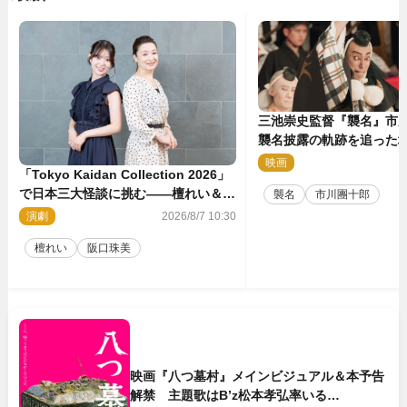
三池崇史監督『襲名』市
襲名披露の軌跡を追った場
点解禁！
映画
2
「Tokyo Kaidan Collection 2026」
で日本三大怪談に挑む――檀れい＆阪
襲名
市川團十郎
口珠美が語る「牡丹灯籠」の新たな魅
演劇
2026/8/7 10:30
力
檀れい
阪口珠美
映画『八つ墓村』メインビジュアル＆本予告
解禁 主題歌はB’z松本孝弘率いる