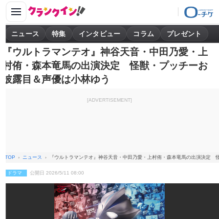
ニュース
特集
インタビュー
コラム
プレゼント
『ウルトラマンテオ』神谷天音・中田乃愛・上
村侑・森本竜馬の出演決定 怪獣・プッチーお
披露目＆声優は小林ゆう
[ADVERTISEMENT]
TOP
ニュース
『ウルトラマンテオ』神谷天音・中田乃愛・上村侑・森本竜馬の出演決定 
ドラマ
公開日 2026/5/11 08:00