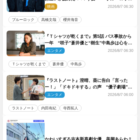
ク』で築いた最高のチームワーク
映画
2026/8/7 06:30
ブルーロック
高橋文哉
櫻井海音
『Ｔシャツが乾くまで』第5話 バス事故から
一年 “咲子”蒼井優と“樹生”中島歩は心を許
しあえる関係に
エンタメ
2026/8/7 06:30
Ｔシャツが乾くまで
蒼井優
中島歩
『ラストノート』澄晴、葵に告白「言った
ー！」「ドキドキする」の声 “優子劇場”も
話題
エンタメ
2026/8/7 06:00
ラストノート
内田有紀
寺西拓人
かわいすぎる吉本新喜劇女優、美脚あらわミ