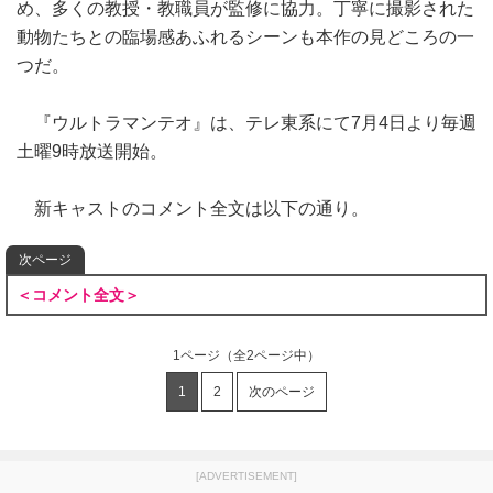
め、多くの教授・教職員が監修に協力。丁寧に撮影された
動物たちとの臨場感あふれるシーンも本作の見どころの一
つだ。
『ウルトラマンテオ』は、テレ東系にて7月4日より毎週
土曜9時放送開始。
新キャストのコメント全文は以下の通り。
次ページ
＜コメント全文＞
1ページ
（全2ページ中）
1
2
次のページ
[ADVERTISEMENT]