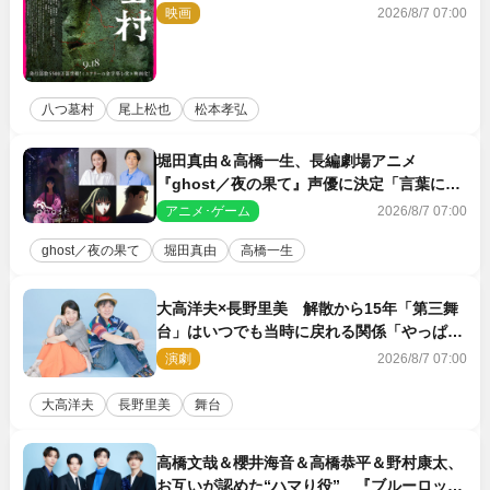
TMG「DOOM」に決定
映画
2026/8/7 07:00
八つ墓村
尾上松也
松本孝弘
堀田真由＆高橋一生、長編劇場アニメ
『ghost／夜の果て』声優に決定「言葉には
できない沢山の感情を思い出しました」
アニメ･ゲーム
2026/8/7 07:00
ghost／夜の果て
堀田真由
高橋一生
大高洋夫×長野里美 解散から15年「第三舞
台」はいつでも当時に戻れる関係「やっぱり
他の方たちとは違います」
演劇
2026/8/7 07:00
大高洋夫
長野里美
舞台
高橋文哉＆櫻井海音＆高橋恭平＆野村康太、
お互いが認めた“ハマり役” 『ブルーロッ