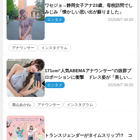
ワセジョ→静岡女子アナ23歳、母校訪問でし
みじみ「懐かしい思い出が蘇りました」
エンタメ
2026/8/7 06:00
アナウンサー
インスタグラム
171cm“人気ABEMAアナウンサー”の抜群プ
ロポーションに衝撃 ドレス姿が「美しい」
「品がありすぎる」
エンタメ
2026/8/7 06:00
瀧山あかね
アナウンサー
インスタグラム
トランスジェンダーがタイムスリップ!? コ