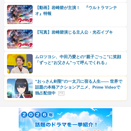
【動画】岩崎碧が主演！ 『ウルトラマンテ
オ』特報
【写真】岩崎碧演じる主人公・光石イブキ
ムロツヨシ、中田乃愛との“親子ごっこ”に笑顔
「ずっと“お父さん”って呼んでくれる」
“おっさん剣聖”の一太刀に宿る人生―― 世界で
話題の本格アクションアニメ、Prime Videoで
独占配信中
P R