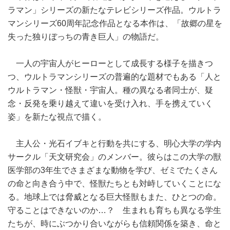
ラマン」シリーズの新たなテレビシリーズ作品。ウルトラ
マンシリーズ60周年記念作品となる本作は、「故郷の星を
失った独りぼっちの青き巨人」の物語だ。
一人の宇宙人がヒーローとして成長する様子を描きつ
つ、ウルトラマンシリーズの普遍的な題材でもある「人と
ウルトラマン・怪獣・宇宙人。種の異なる者同士が、疑
念・反発を乗り越えて違いを受け入れ、手を携えていく
姿」を新たな視点で描く。
主人公・光石イブキと行動を共にする、明心大学の学内
サークル「天文研究会」のメンバー。彼らはこの大学の獣
医学部の3年生でさまざまな動物を学び、ゼミでたくさん
の命と向き合う中で、怪獣たちとも対峙していくことにな
る。地球上では脅威となる巨大怪獣もまた、ひとつの命。
守ることはできないのか…？ 生まれも育ちも異なる学生
たちが、時にぶつかり合いながらも信頼関係を築き、命と