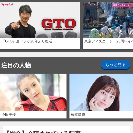
『GTO』連ドラが28年ぶり復活
東京ディズニーシー25周年イ
注目の人物
もっと見る
今田美桜
橋本環奈