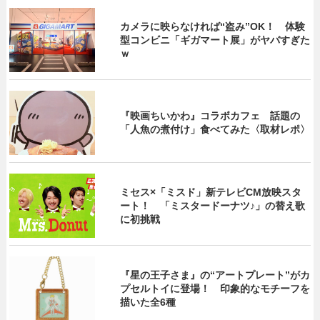
カメラに映らなければ“盗み”OK！ 体験
型コンビニ「ギガマート展」がヤバすぎた
ｗ
『映画ちいかわ』コラボカフェ 話題の
「人魚の煮付け」食べてみた〈取材レポ〉
ミセス×「ミスド」新テレビCM放映スタ
ート！ 「ミスタードーナツ♪」の替え歌
に初挑戦
『星の王子さま』の“アートプレート”がカ
プセルトイに登場！ 印象的なモチーフを
描いた全6種