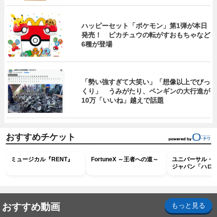
ハッピーセット「ポケモン」第1弾が本日
発売！ ピカチュウの転がすおもちゃなど
6種が登場
「勢い強すぎて大笑い」「想像以上でびっ
くり」 うみがたり、ペンギンの大行進が
10万「いいね」越えで話題
おすすめチケット
ミュージカル『RENT』
FortuneX ～王者への道～
ユニバーサル・
ジャパン「ハロ
ホラー・ナイト 
ナイト～パス」
おすすめ動画
もっと見る