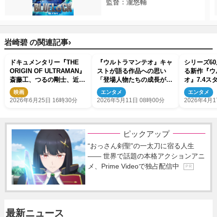
監督：瀧悠輔
›
岩崎碧 の関連記事
ドキュメンタリー『THE
『ウルトラマンテオ』キャ
シリーズ6
ORIGIN OF ULTRAMAN』
ストが語る作品への思い
る新作『ウ
斎藤工、つるの剛士、近藤
「登場人物たちの成長がみ
オ』7.4
頌利ら歴代ウルトラマンシ
なさんの生活の糧になった
禁 主演は
映画
エンタメ
エンタメ
リーズキャスト・著名人の
ら」
2026年6月25日 16時30分
2026年5月11日 08時00分
2026年4月1
応援コメント到着
ピックアップ
“おっさん剣聖”の一太刀に宿る人生
―― 世界で話題の本格アクションアニ
メ、Prime Videoで独占配信中
P R
最新ニュース