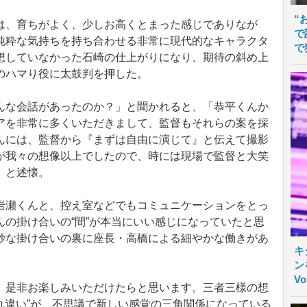
“
、育ちがよく、少しお高くとまった感じでありなが
で
純粋な気持ちを持ち合わせる非常に現代的なキャラクタ
で
想していなかった石崎の仕上がりになり、期待の斜め上
のハマり役に太鼓判を押した。
な会話があったのか？」と聞かれると、「恭平くんか
アを非常に多くいただきまして、監督もそれらの案を採
んには、監督から『まずは自由に演じて』と伝えて撮影
が我々の想像以上でしたので、時には現場で監督と大笑
」と述懐。
瀬くんと、控え室などでもコミュニケーションをとっ
の掛け合いの“間”が本当にいい感じになっていたと思
妙な掛け合いの裏に座長・高橋による細やかな働きがあ
キ
ン
V
是非お楽しみいただけたらと思います。三者三様の想
すれ違い”が、不思議で新しい感覚の三角関係になっている