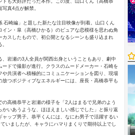
トも大好評だった本作。この度、山口くん（高橋恭
面写真4点が解禁。
 石崎編」と題した新たな注目映像が到着。山口くん
ロイン・皐（高橋ひかる）のピュアな恋模様を思わぬ角
ーカスしたもので、初公開となるシーンも盛り込まれ
る。
、岩瀬の3人全員が関西出身ということもあり、劇中
ムードで撮影が進行。クラスのムードメーカー・石崎を
フや共演者へ積極的にコミュニケーションを図り、現場
の放つポジティブなエネルギーには、座長・高橋恭平も
の高橋恭平と岩瀬の様子を「2人はまるで兄弟のよう
らかいあうような、ほほえましい感じでした」と振り返
ギャップ男子。恭平くんには、なにわ男子で活躍するい
していましたが、キャラにハマりまくりで期待以上でし