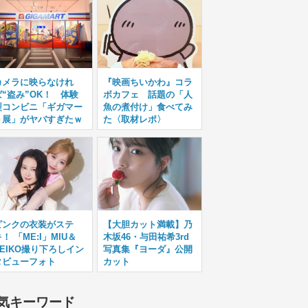
カメラに映らなけれ
『映画ちいかわ』コラ
ば“盗み”OK！ 体験
ボカフェ 話題の「人
型コンビニ「ギガマー
魚の煮付け」食べてみ
ト展」がヤバすぎたｗ
た〈取材レポ〉
ピンクの衣装がステ
【大胆カット満載】乃
！ 「ME:I」MIU＆
木坂46・与田祐希3rd
KEIKO撮り下ろしイン
写真集『ヨーダ』公開
タビューフォト
カット
気キーワード