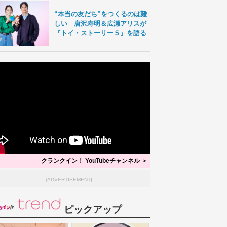
“本当の友だち”をつくるのは難
しい 唐沢寿明＆広瀬アリスが
『トイ・ストーリー５』を語る
クランクイン！ YouTubeチャンネル ＞
[ADVERTISEMENT]
ピックアップ