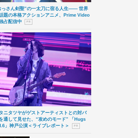
おっさん剣聖”の一太刀に宿る人生―― 世界
話題の本格アクションアニメ、Prime Video
独占配信中
P R
タニタツヤがゲストアーティストとの対バ
を通して見せた、“攻めのモード” 「Hugs
ol.6」神戸公演＜ライブレポート＞
P R