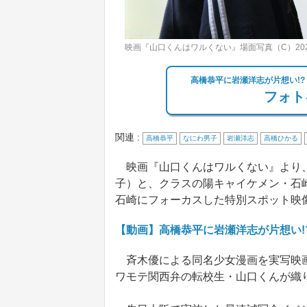
映画『山口くんはワルくない』場面写真（C）20
高橋恭平に岩瀬洋志が片想い!
フォト
関連 :
高橋恭平
なにわ男子
岩瀬洋志
高橋ひかる
映画『山口くんはワルくない』より、
子）と、クラスの陽キャイケメン・石
石崎にフォーカスした特別スポット映
【動画】高橋恭平に岩瀬洋志が片想い!
斉木優による同名少女漫画を実写映画
ワモテ関西弁の転校生・山口くんが織