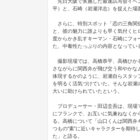
先日大阪で実施した最速試写会イベン
平）と、石崎（岩瀬洋志）を捉えた場
さらに、特別スポット「恋の三角関係
と、彼の魅力に誰よりも早く気付くヒ
度からかき乱すキーマン・石崎にフォ
た、中毒性たっぷりの内容となってい
撮影現場では、高橋恭平、高橋ひかる
さながらに関西弁が飛び交う和やかな
体現するかのように、岩瀬自らスタッ
を明るく活気づけていた。そんな岩瀬
大いに助けられていたという。
プロデューサー・田辺圭吾は、現場で
にフランクで、お互いに気兼ねなくか
る。高橋について「山口くんは関西弁
つもの“素”に近いキャラクターを期待
た」と語る。