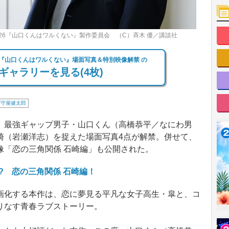
26『山口くんはワルくない』製作委員会 （C）斉木 優／講談社
?『山口くんはワルくない』場面写真＆特別映像解禁 の
ギャラリーを見る(4枚)
守屋健太郎
最強ギャップ男子・山口くん（高橋恭平／なにわ男
崎（岩瀬洋志）を捉えた場面写真4点が解禁。併せて、
像「恋の三角関係 石崎編」も公開された。
? 恋の三角関係 石崎編！
化する本作は、恋に夢見る平凡な女子高生・皐と、コ
りなす青春ラブストーリー。