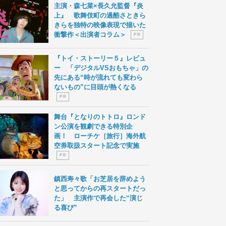
主演・森七菜×長久允監督『炎
上』 歌舞伎町の過酷さときら
きらを独特の映像表現で描いた
衝撃作＜出演者コラム＞
P R
『トイ・ストーリー５』レビュ
ー 「デジタルVSおもちゃ」の
先にある“時が流れても変わら
ないもの”に目頭が熱くなる
P R
舞台『となりのトトロ』ロンド
ン公演を観劇できる特別企
画！ ローチケ［旅行］海外航
空券取扱スタート記念で実施
P R
鎮西寿々歌「お芝居を辞めよう
と思ってからの再スタートだっ
た」 主演作で再会した“演じ
る喜び”