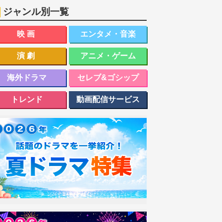
ジャンル別一覧
映画
エンタメ・音楽
演劇
アニメ・ゲーム
海外ドラマ
セレブ&ゴシップ
トレンド
動画配信サービス