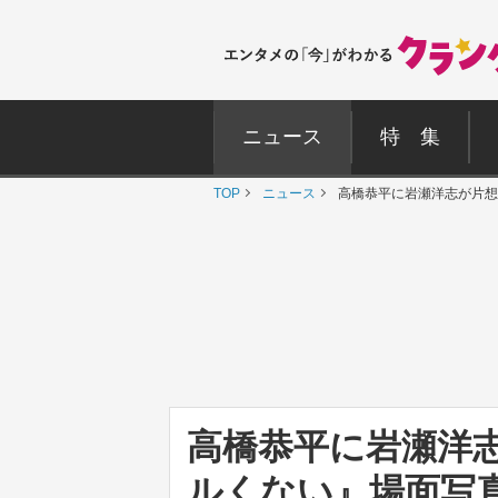
ニュース
特 集
TOP
ニュース
高橋恭平に岩瀬洋志が片想
高橋恭平に岩瀬洋志
ルくない』場面写