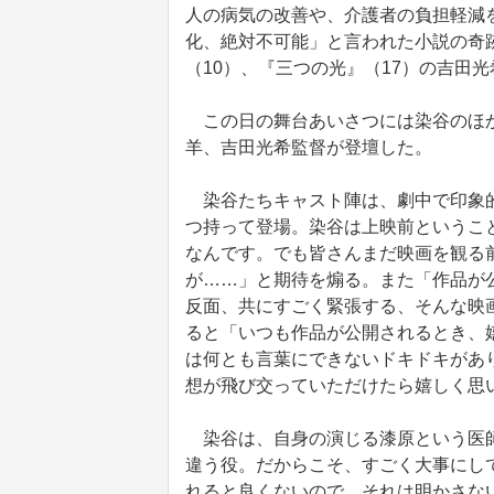
人の病気の改善や、介護者の負担軽減
化、絶対不可能」と言われた小説の奇
（10）、『三つの光』（17）の吉田光
この日の舞台あいさつには染谷のほか
羊、吉田光希監督が登壇した。
染谷たちキャスト陣は、劇中で印象的
つ持って登場。染谷は上映前というこ
なんです。でも皆さんまだ映画を観る
が……」と期待を煽る。また「作品が
反面、共にすごく緊張する、そんな映
ると「いつも作品が公開されるとき、
は何とも言葉にできないドキドキがあ
想が飛び交っていただけたら嬉しく思
染谷は、自身の演じる漆原という医師
違う役。だからこそ、すごく大事にし
れると良くないので、それは明かさな