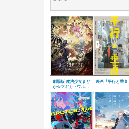
劇場版 魔法少女まど
映画『平行と垂直
か☆マギカ〈ワルプ
ルギスの廻天〉