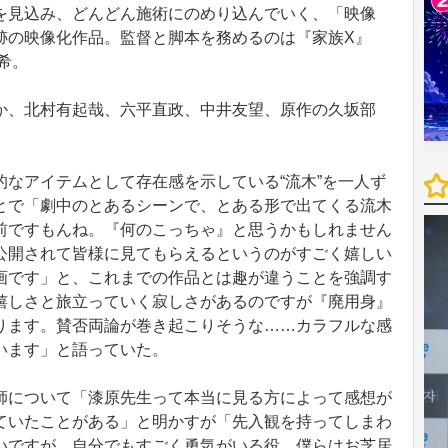
を見込み、どんどん施術にのめり込んでいく、「映像
跡の映像化作品。監督と脚本を務めるのは『家族X』
希。
、北村有起哉、六平直政、中井友望、原作の久坂部
なアイテムとして存在感を示している“流木”を一人ず
とで「劇中のとあるシーンで、とある形で出てくる流木
前ですもんね。『何のこっちゃ』と思うかもしれません
公開されて皆様に見てもらえるというのがすごく嬉しい
画です」と、これまでの作品とは趣が違うことを強調す
嬉しさと旅立っていく寂しさがあるのですが『廃用身』
ります。賛否両論が巻き起こりそうな……カラフルな感
います」と語っていた。
について「漆原先生って本当に見る方によって感想が
ていたことがある」と明かすが「先入観を持ってしまわ
いですが、自分でもすごく勇気がいる役。僕らはお芝居