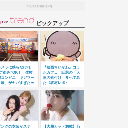
[ADVERTISEMENT]
ピックアップ
カメラに映らなけれ
『映画ちいかわ』コラ
ば“盗み”OK！ 体験
ボカフェ 話題の「人
型コンビニ「ギガマー
魚の煮付け」食べてみ
ト展」がヤバすぎたｗ
た〈取材レポ〉
ピンクの衣装がステ
【大胆カット満載】乃