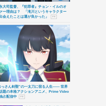
永大司監督、『犯罪者』チョン・イルのオ
ァー理由は？ 「滝川というキャラクター
出会えたことは運が良かった」
P R
おっさん剣聖”の一太刀に宿る人生―― 世界
話題の本格アクションアニメ、Prime Video
独占配信中
P R