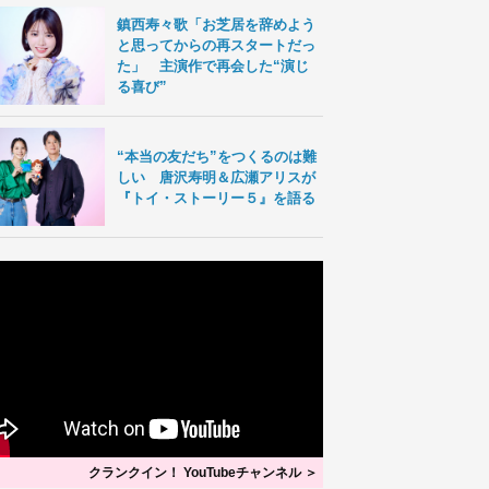
鎮西寿々歌「お芝居を辞めよう
と思ってからの再スタートだっ
た」 主演作で再会した“演じ
る喜び”
“本当の友だち”をつくるのは難
しい 唐沢寿明＆広瀬アリスが
『トイ・ストーリー５』を語る
クランクイン！ YouTubeチャンネル ＞