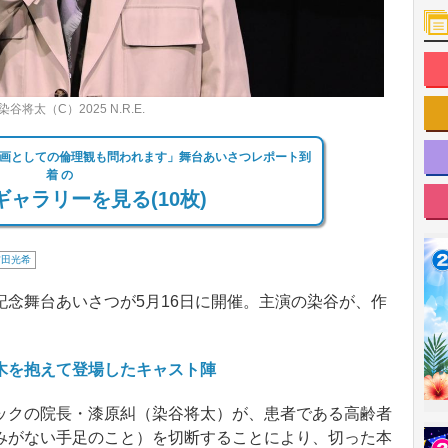
太（C）2025 N.R.E.
画としての倫理観も問われます」舞台あいさつレポート到
着 の
ャラリーを見る(10枚)
吉田光希
念舞台あいさつが5月16日に開催。主演の染谷が、作
木を抱えて登場したキャスト陣
クの院長・漆原糾（染谷将太）が、患者である高齢者
みがない手足のこと）を切断することにより、切った本