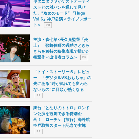
キタニタツヤがゲストアーティ
ストとの対バンを通して見せ
た、“攻めのモード” 「Hugs
Vol.6」神戸公演＜ライブレポー
ト＞
P R
主演・森七菜×長久允監督『炎
上』 歌舞伎町の過酷さときら
きらを独特の映像表現で描いた
衝撃作＜出演者コラム＞
P R
『トイ・ストーリー５』レビュ
ー 「デジタルVSおもちゃ」の
先にある“時が流れても変わら
ないもの”に目頭が熱くなる
P R
舞台『となりのトトロ』ロンド
ン公演を観劇できる特別企
画！ ローチケ［旅行］海外航
空券取扱スタート記念で実施
P R