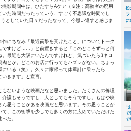
の撮影期間中は、ひたすらAケア（※注：高齢者の廃用
松
ていた時間だったっていう、すごく不思議な時間でし
フ
に
ようとしていた日々だったなって、今思い返すと感じま
作にちなみ「最近衝撃を受けたこと」についてトーク
んですけど……」と前置きすると「このところずっと何
ね。最近も大阪にいたんですけれど、気づいたら3キロ
焼肉とか。どこのお店に行ってもハズレがない。ちょっ
屋にいる（笑）。久々に家帰って体重計に乗ったら
ていきます」と宣言。
もないような映画だなと思いました。たくさんの倫理
、介護もそうですし、人としてもそうですし。もはや映
さん思うことがある映画だと思います。その思うことが
“
いて、この衝撃を少しでも多くの方に広めていただけた
で
述べた。
で