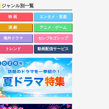
ジャンル別一覧
映画
エンタメ・音楽
演劇
アニメ・ゲーム
海外ドラマ
セレブ&ゴシップ
トレンド
動画配信サービス