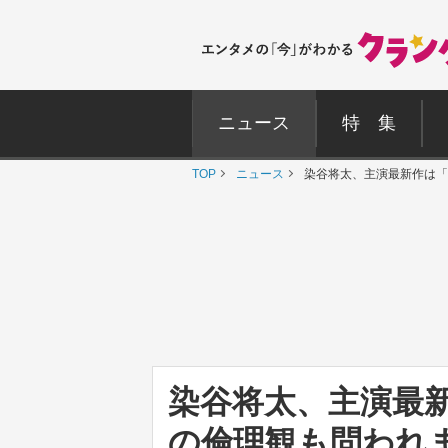
ニュース
特 集
TOP
ニュース
染谷将太、主演最新作は「
染谷将太、主演最
の倫理観も問われ