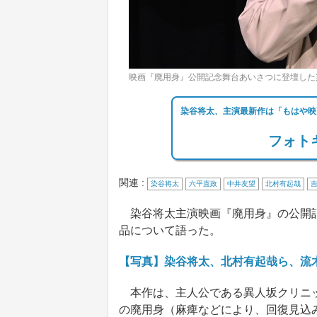
映画『廃用身』公開記念舞台あいさつに登壇した染谷将
染谷将太、主演最新作は「もはや映
フォトギ
関連 :
染谷将太
六平直政
中井友望
北村有起哉
染谷将太主演映画『廃用身』の公開記
品について語った。
【写真】染谷将太、北村有起哉ら、流
本作は、主人公である異人坂クリニッ
の廃用身（麻痺などにより、回復見込