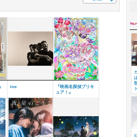
』
toe
『映画名探偵プリキ
ュア！』