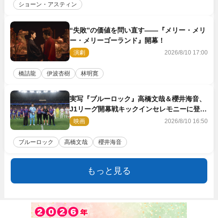
ショーン・アスティン
“失敗”の価値を問い直す――『メリー・メリ
ー・メリーゴーランド』開幕！
演劇
2026/8/10 17:00
橋詰龍
伊波杏樹
林明寛
実写『ブルーロック』高橋文哉＆櫻井海音、
J1リーグ開幕戦キックインセレモニーに登場
＆喜びの声到着
映画
2026/8/10 16:50
ブルーロック
高橋文哉
櫻井海音
もっと見る