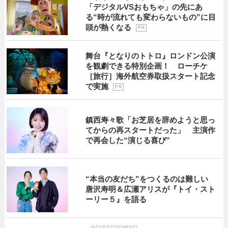
「デジタルVSおもちゃ」の先にあ
る“時が流れても変わらないもの”に目
頭が熱くなる
P R
舞台『となりのトトロ』ロンドン公演
を観劇できる特別企画！ ローチケ
［旅行］海外航空券取扱スタート記念
で実施
P R
鎮西寿々歌「お芝居を辞めようと思っ
てからの再スタートだった」 主演作
で再会した“演じる喜び”
“本当の友だち”をつくるのは難しい
唐沢寿明＆広瀬アリスが『トイ・スト
ーリー５』を語る
[ADVERTISEMENT]