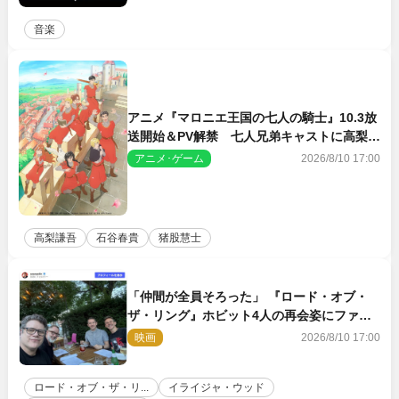
音楽
アニメ『マロニエ王国の七人の騎士』10.3放
送開始＆PV解禁 七人兄弟キャストに高梨謙
吾、川島零士ら
アニメ･ゲーム
2026/8/10 17:00
高梨謙吾
石谷春貴
猪股慧士
「仲間が全員そろった」 『ロード・オブ・
ザ・リング』ホビット4人の再会姿にファン
感激
映画
2026/8/10 17:00
ロード・オブ・ザ・リ...
イライジャ・ウッド