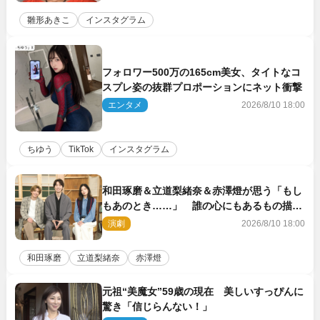
雛形あきこ
インスタグラム
フォロワー500万の165cm美女、タイトなコ
スプレ姿の抜群プロポーションにネット衝撃
エンタメ
2026/8/10 18:00
ちゆう
TikTok
インスタグラム
和田琢磨＆立道梨緒奈＆赤澤燈が思う「もし
もあのとき……」 誰の心にもあるもの描く
舞台『回転する夜』に込める思い
演劇
2026/8/10 18:00
和田琢磨
立道梨緒奈
赤澤燈
元祖“美魔女”59歳の現在 美しいすっぴんに
驚き「信じらんない！」