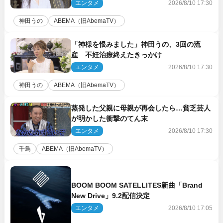
エンタメ
2026/8/10 17:30
神田うの
ABEMA（旧AbemaTV）
「神様を恨みました」神田うの、3回の流
産 不妊治療終えたきっかけ
エンタメ
2026/8/10 17:30
神田うの
ABEMA（旧AbemaTV）
蒸発した父親に母親が再会したら…貧乏芸人
が明かした衝撃のてん末
エンタメ
2026/8/10 17:30
千鳥
ABEMA（旧AbemaTV）
BOOM BOOM SATELLITES新曲「Brand
New Drive」9.2配信決定
エンタメ
2026/8/10 17:05