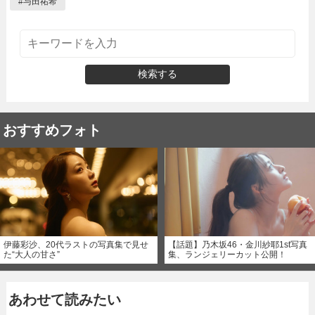
#
与田祐希
検索する
おすすめフォト
伊藤彩沙、20代ラストの写真集で見せ
【話題】乃木坂46・金川紗耶1st写真
た“大人の甘さ”
集、ランジェリーカット公開！
あわせて読みたい