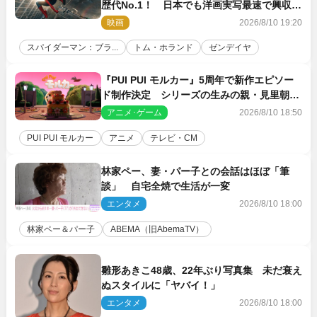
歴代No.1！ 日本でも洋画実写最速で興収
30億円突破
映画
2026/8/10 19:20
スパイダーマン：ブラ...
トム・ホランド
ゼンデイヤ
『PUI PUI モルカー』5周年で新作エピソー
ド制作決定 シリーズの生みの親・見里朝希
監督が復帰
アニメ･ゲーム
2026/8/10 18:50
PUI PUI モルカー
アニメ
テレビ・CM
林家ペー、妻・パー子との会話はほぼ「筆
談」 自宅全焼で生活が一変
エンタメ
2026/8/10 18:00
林家ペー＆パー子
ABEMA（旧AbemaTV）
雛形あきこ48歳、22年ぶり写真集 未だ衰え
ぬスタイルに「ヤバイ！」
エンタメ
2026/8/10 18:00