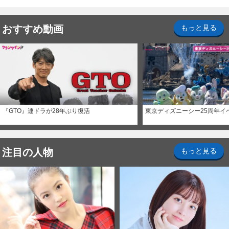
ナイト～パス」
おすすめ動画
もっと見る
『GTO』連ドラが28年ぶり復活
東京ディズニーシー25周年イ
注目の人物
もっと見る