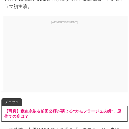
ラマ初主演。
[ADVERTISEMENT]
チェック
【写真】森迫永依＆前田公輝が演じる“カモフラージュ夫婦”、原
作での姿は？