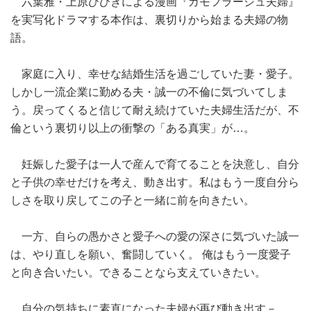
六葉雅・上原ひびきによる漫画『カモフラージュ夫婦』
を実写化ドラマする本作は、裏切りから始まる夫婦の物
語。
家庭に入り、幸せな結婚生活を過ごしていた妻・愛子。
しかし一流企業に勤める夫・誠一の不倫に気づいてしま
う。戻ってくると信じて耐え続けていた夫婦生活だが、不
倫という裏切り以上の衝撃の「ある真実」が…。
妊娠した愛子は一人で産んで育てることを決意し、自分
と子供の幸せだけを考え、動き出す。私はもう一度自分ら
しさを取り戻してこの子と一緒に前を向きたい。
一方、自らの愚かさと愛子への愛の深さに気づいた誠一
は、やり直しを願い、奮闘していく。 俺はもう一度愛子
と向き合いたい。できることなら支えていきたい。
自分の気持ちに素直になった夫婦が再び動き出す－。