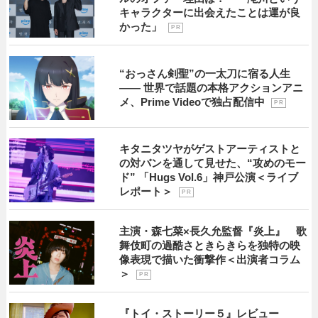
キャラクターに出会えたことは運が良
かった」
P R
“おっさん剣聖”の一太刀に宿る人生
―― 世界で話題の本格アクションアニ
メ、Prime Videoで独占配信中
P R
キタニタツヤがゲストアーティストと
の対バンを通して見せた、“攻めのモー
ド” 「Hugs Vol.6」神戸公演＜ライブ
レポート＞
P R
主演・森七菜×長久允監督『炎上』 歌
舞伎町の過酷さときらきらを独特の映
像表現で描いた衝撃作＜出演者コラム
＞
P R
『トイ・ストーリー５』レビュー