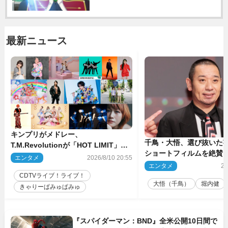
最新ニュース
キンプリがメドレー、
千鳥・大悟、選び抜いた芸
T.M.Revolutionが「HOT LIMIT」披
ショートフィルムを絶賛
露 来週の『CDTVライブ！ライ
エンタメ
2026/8/10 20:55
話とか来るんじゃない？
ブ！』
エンタメ
20
間もいました」
CDTVライブ！ライブ！
大悟（千鳥）
堀内健
きゃりーぱみゅぱみゅ
『スパイダーマン：BND』全米公開10日間で