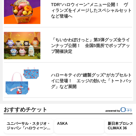
TDR“ハロウィーン”メニュー公開！ ヴ
ィランズをイメージしたスペシャルセット
など登場へ
「ちいかわぽけっと」第3弾グッズ全ライ
ンナップ公開！ 全国5箇所でポップアッ
プ開催決定
ハローキティの“縫製グッズ”がカプセルト
イに登場！ エッジの効いた「トートバッ
グ」など展開
おすすめチケット
ユニバーサル・スタジオ・
ASKA
新日本プロレス G
ジャパン「ハロウィーン・
CLIMAX 36
ホラー・ナイト ～オール