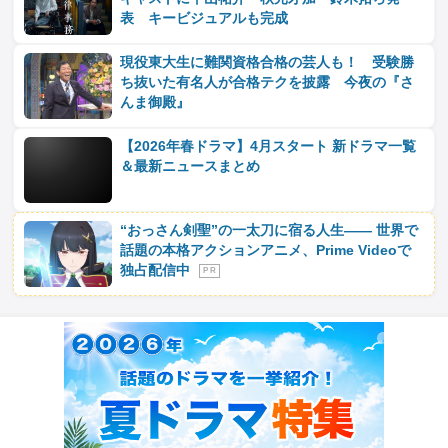
表 キービジュアルも完成
現役東大生に難関資格合格の芸人も！ 受験勝
ち抜いた有名人が合格テクを披露 今夜の『さ
んま御殿』
【2026年春ドラマ】4月スタート 新ドラマ一覧
＆最新ニュースまとめ
“おっさん剣聖”の一太刀に宿る人生―― 世界で
話題の本格アクションアニメ、Prime Videoで
独占配信中
P R