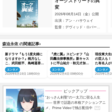
オークストリートの異
変
2026年08月14日（金）公開
出演：アン・ハサウェイ
監督：デヴィッド・ロバー
ト・ミッチェル
›
森迫永依 の関連記事
新ドラマ『もう1度夫婦に
『虎に翼』スピンオフ『山
現役東大生
なりますか？』桃月なし
田轟法律事務所』新キャス
の芸人も！
こ、武田航平、島崎遥香、
トに平山祐介・秋元才加・
た有名人が
濱田マリ、高島礼子の出演
鈴木拓ら発表 キービジュ
露 今夜の
エンタメ
エンタメ
エンタメ
決定！
アルも完成
2026年6月19日 18時00分
2026年2月4日 09時00分
2025年1月2
ピックアップ
“おっさん剣聖”の一太刀に宿る人生
―― 世界で話題の本格アクションアニ
メ、Prime Videoで独占配信中
P R