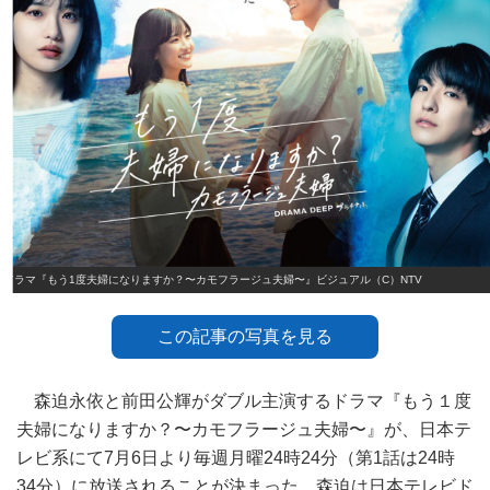
ドラマ『もう1度夫婦になりますか？〜カモフラージュ夫婦〜』ビジュアル（C）NTV
この記事の写真を見る
森迫永依と前田公輝がダブル主演するドラマ『もう１度
夫婦になりますか？〜カモフラージュ夫婦〜』が、日本テ
レビ系にて7月6日より毎週月曜24時24分（第1話は24時
34分）に放送されることが決まった。森迫は日本テレビド