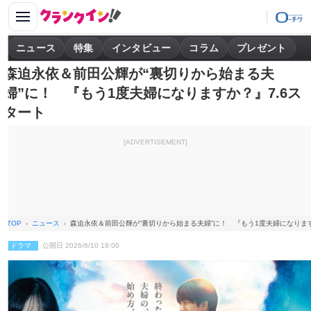
ニュース
特集
インタビュー
コラム
プレゼント
森迫永依＆前田公輝が“裏切りから始まる夫
婦”に！ 『もう1度夫婦になりますか？』7.6ス
タート
[ADVERTISEMENT]
TOP
ニュース
森迫永依＆前田公輝が“裏切りから始まる夫婦”に！ 『もう1度夫婦になります
ドラマ
公開日 2026/6/10 18:00