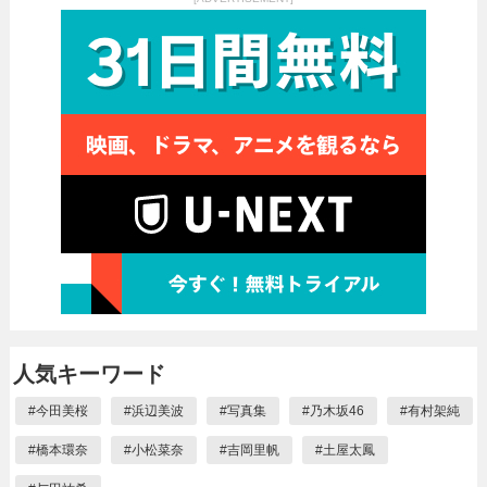
人気キーワード
#
今田美桜
#
浜辺美波
#
写真集
#
乃木坂46
#
有村架純
#
橋本環奈
#
小松菜奈
#
吉岡里帆
#
土屋太鳳