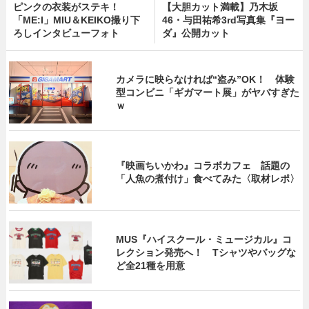
ピンクの衣装がステキ！
【大胆カット満載】乃木坂
「ME:I」MIU＆KEIKO撮り下
46・与田祐希3rd写真集『ヨー
ろしインタビューフォト
ダ』公開カット
カメラに映らなければ“盗み”OK！ 体験
型コンビニ「ギガマート展」がヤバすぎた
ｗ
『映画ちいかわ』コラボカフェ 話題の
「人魚の煮付け」食べてみた〈取材レポ〉
MUS『ハイスクール・ミュージカル』コ
レクション発売へ！ Tシャツやバッグな
ど全21種を用意