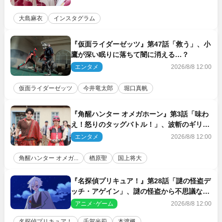
大島麻衣
インスタグラム
『仮面ライダーゼッツ』第47話「救う」、小
鷹が深い眠りに落ちて闇に消える…？
エンタメ
2026/8/8 12:00
仮面ライダーゼッツ
今井竜太郎
堀口真帆
『角醒ハンター オメガホーン』第3話「味わ
え！怒りのタッグバトル！」、波斬のギリコ
がハンターバトルを挑んできた！
エンタメ
2026/8/8 12:00
角醒ハンター オメガ...
楢原聖
国上将大
『名探偵プリキュア！』第28話「謎の怪盗デ
ッチ・アゲイン」、謎の怪盗から不思議な予
告状が届く
アニメ･ゲーム
2026/8/8 12:00
名探偵プリキュア！
千賀光莉
本渡楓