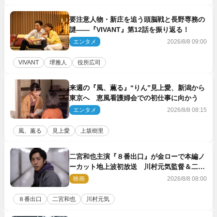
要注意人物・新庄を追う頭脳戦と長野専務の
謎――『VIVANT』第12話を振り返る！
エンタメ
2026/8/8 09:00
VIVANT
堺雅人
役所広司
来週の『風、薫る』“りん”見上愛、新潟から
東京へ 恵風看護婦会での初仕事に向かう
エンタメ
2026/8/8 08:15
風、薫る
見上愛
上坂樹里
二宮和也主演『８番出口』が金ローで本編ノ
ーカット地上波初放送 川村元気監督＆二宮
コメント到着
映画
2026/8/8 08:00
８番出口
二宮和也
川村元気