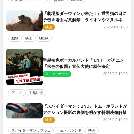
『劇場版ダーウィンが来た！』世界猫の日に
予告＆場面写真解禁 ライオンやマヌルネコ
の赤ちゃんが大集合
映画
2026/8/8 11:00
動物
映画
MISIA
手越祐也ボーカルバンド「T.N.T」がアニメ
『朱色の仮面』宣伝大使に就任決定
アニメ･ゲーム
2026/8/8 10:00
アニメ
手越祐也
『スパイダーマン：BND』トム・ホランドが
アクション撮影の裏側を明かす特別映像解禁
映画
2026/8/8 10:00
スパイダーマン：ブラ...
トム・ホランド
映画