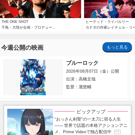
THE ONE SHOT
ヒーテッド・ライバルリー
千鳥・大悟が企画・プロデュー…
カナダの作家レイチェル・リ
今週公開の映画
もっと見る
ブルーロック
2026年08月07日（金）公開
出演：高橋文哉
監督：瀧悠輔
ピックアップ
“おっさん剣聖”の一太刀に宿る人生
―― 世界で話題の本格アクションアニ
メ、Prime Videoで独占配信中
P R