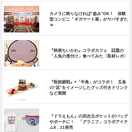
カメラに映らなければ“盗み”OK！ 体験
型コンビニ「ギガマート展」がヤバすぎた
ｗ
『映画ちいかわ』コラボカフェ 話題の
「人魚の煮付け」食べてみた〈取材レポ〉
『呪術廻戦』×「牛角」がコラボ！ 五条
の“茈”をイメージしたグッズ付きドリンク
など展開
『ドラえもん』の四次元ポケットがバッグ
やポーチに！ 「グラニフ」コラボアイテ
ム8．11発売