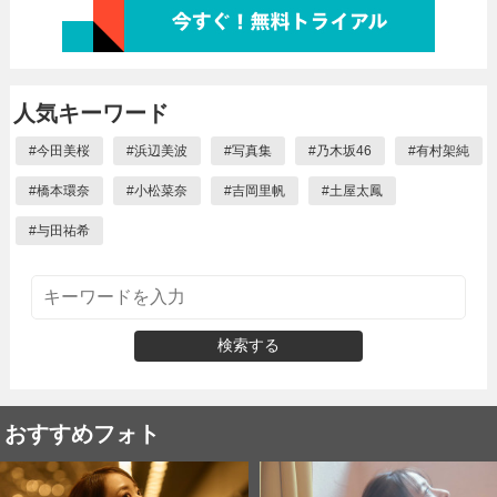
人気キーワード
#
今田美桜
#
浜辺美波
#
写真集
#
乃木坂46
#
有村架純
#
橋本環奈
#
小松菜奈
#
吉岡里帆
#
土屋太鳳
#
与田祐希
検索する
おすすめフォト