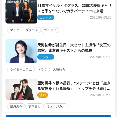
81歳マイケル・ダグラス、23歳の愛娘キャリ
スと手をつないでガラパーティーに来場
エンタメ
2026/8/8 08:00
マイケル・ダグラス
ゴシップ
天海祐希が誕生日 大ヒット主演作『女王の
教室』児童役キャストたちの現在
エンタメ
2026/8/8 07:00
ライターコラム
ドラマ
天海祐希
望海風斗＆坂本昌行、“ステージ”とは「生き
る実感をくれる場所」 トップを走り続ける
原動力を語る
演劇
2026/8/8 07:00
望海風斗
坂本昌行
ミュージカル