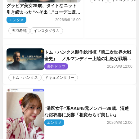
グラビア美女29歳、タイトなニット
引き締まった“へそ出し”コーデに反響
「可愛い過ぎる」
エンタメ
2026/8/8 18:00
天羽希純
インスタグラム
トム・ハンクス製作総指揮『第二次世界大戦
全史』 ノルマンディー上陸の壮絶な戦場を
収めた特別映像解禁
海外ドラマ
2026/8/8 12:00
トム・ハンクス
ドキュメンタリー
“港区女子”系AKB48元メンバー38歳、清楚
な浴衣姿に反響「相変わらず美しい」
エンタメ
2026/8/8 12:00