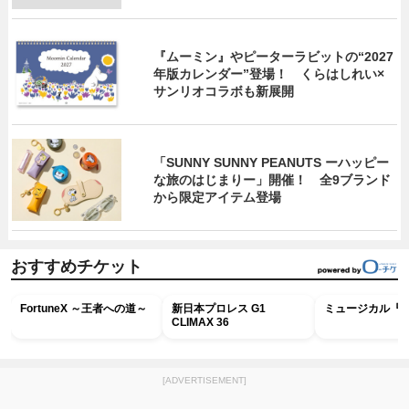
『ムーミン』やピーターラビットの“2027
年版カレンダー”登場！ くらはしれい×
サンリオコラボも新展開
「SUNNY SUNNY PEANUTS ーハッピー
な旅のはじまりー」開催！ 全9ブランド
から限定アイテム登場
おすすめチケット
FortuneX ～王者への道～
新日本プロレス G1
ミュージカル『R
CLIMAX 36
[ADVERTISEMENT]