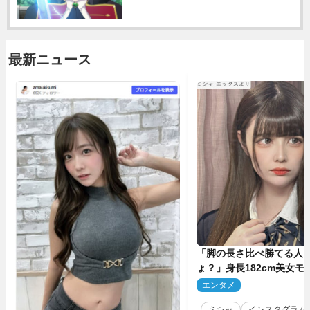
最新ニュース
「脚の長さ比べ勝てる人
ょ？」身長182cm美女モ
のプロポーションにネッ
エンタメ
2
ミシャ
インスタグラム