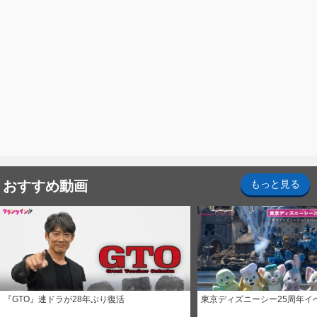
おすすめ動画
もっと見る
『GTO』連ドラが28年ぶり復活
東京ディズニーシー25周年イ