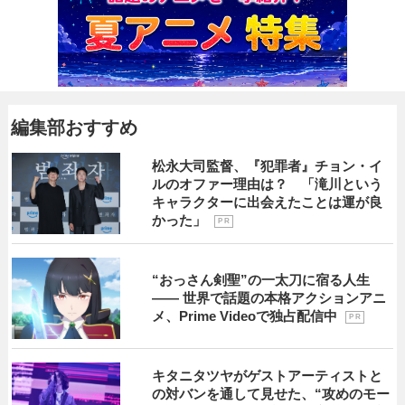
編集部おすすめ
松永大司監督、『犯罪者』チョン・イ
ルのオファー理由は？ 「滝川という
キャラクターに出会えたことは運が良
かった」
P R
“おっさん剣聖”の一太刀に宿る人生
―― 世界で話題の本格アクションアニ
メ、Prime Videoで独占配信中
P R
キタニタツヤがゲストアーティストと
の対バンを通して見せた、“攻めのモー