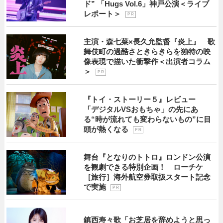
ド” 「Hugs Vol.6」神戸公演＜ライブ
レポート＞
P R
主演・森七菜×長久允監督『炎上』 歌
舞伎町の過酷さときらきらを独特の映
像表現で描いた衝撃作＜出演者コラム
＞
P R
『トイ・ストーリー５』レビュー
「デジタルVSおもちゃ」の先にあ
る“時が流れても変わらないもの”に目
頭が熱くなる
P R
舞台『となりのトトロ』ロンドン公演
を観劇できる特別企画！ ローチケ
［旅行］海外航空券取扱スタート記念
で実施
P R
鎮西寿々歌「お芝居を辞めようと思っ