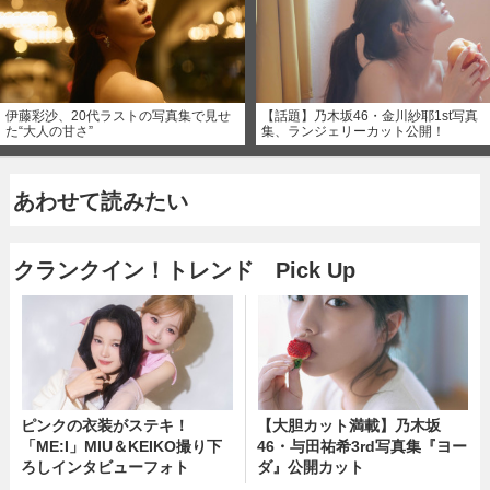
伊藤彩沙、20代ラストの写真集で見せ
【話題】乃木坂46・金川紗耶1st写真
た“大人の甘さ”
集、ランジェリーカット公開！
あわせて読みたい
クランクイン！トレンド Pick Up
ピンクの衣装がステキ！
【大胆カット満載】乃木坂
「ME:I」MIU＆KEIKO撮り下
46・与田祐希3rd写真集『ヨー
ろしインタビューフォト
ダ』公開カット