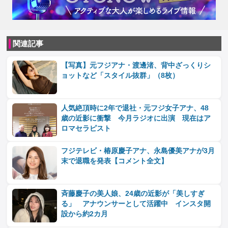
関連記事
【写真】元フジアナ・渡邊渚、背中ざっくりシ
ョットなど「スタイル抜群」（8枚）
人気絶頂時に2年で退社・元フジ女子アナ、48
歳の近影に衝撃 今月ラジオに出演 現在はア
ロマセラピスト
フジテレビ・椿原慶子アナ、永島優美アナが3月
末で退職を発表【コメント全文】
斉藤慶子の美人娘、24歳の近影が「美しすぎ
る」 アナウンサーとして活躍中 インスタ開
設から約2カ月