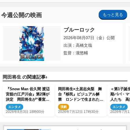
今週公開の映画
もっと見る
ブルーロック
2026年08月07日（金）公開
出演：高橋文哉
監督：瀧悠輔
›
岡田将生 の関連記事
『Snow Man 佐久間 渡辺
岡田将生×土居志央梨 舞
＜第1子誕生
宮舘の江戸川会』第2弾が
台『移民』ビジュアル解
期パパ・マ
決定 岡田将生が“番宣な
禁 ロンドンで生まれた物
人たち 高
し”で再登場
語が東京へ
剛、藤田ニ
エンタメ
演劇
エンタメ
数
2026年8月3日 18時00分
2026年7月12日 17時30分
2026年7月1