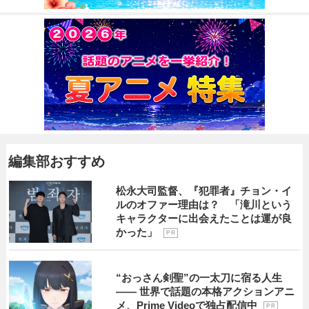
編集部おすすめ
松永大司監督、『犯罪者』チョン・イ
ルのオファー理由は？ 「滝川という
キャラクターに出会えたことは運が良
かった」
P R
“おっさん剣聖”の一太刀に宿る人生
―― 世界で話題の本格アクションアニ
メ、Prime Videoで独占配信中
P R