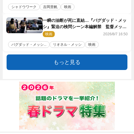
シャドウワーク
吉岡里帆
映画
一瞬の油断が死に直結…『バグダッド・メッ
シ』緊迫の検問シーン本編解禁 監督メッセ
ージも到着
映画
2026/8/7 16:50
バグダッド・メッシ...
リオネル・メッシ
映画
もっと見る