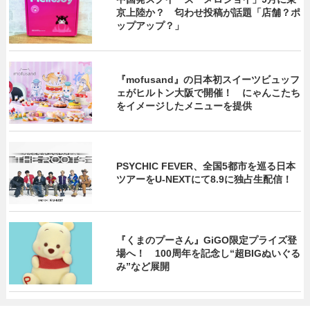
京上陸か？ 匂わせ投稿が話題「店舗？ポ
ップアップ？」
『mofusand』の日本初スイーツビュッフ
ェがヒルトン大阪で開催！ にゃんこたち
をイメージしたメニューを提供
PSYCHIC FEVER、全国5都市を巡る日本
ツアーをU‐NEXTにて8.9に独占生配信！
『くまのプーさん』GiGO限定プライズ登
場へ！ 100周年を記念し“超BIGぬいぐる
み”など展開