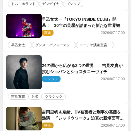
トム・ホランド
ゼンデイヤ
ゴシップ
早乙女太一『TOKYO INSIDE CLUB』開
幕！ 30年の芸歴が詰まった新たな世界観
演劇
2026/8/7 17:00
早乙女太一
ダンス・パフォーマン...
ローチケ演劇宣言！
24の調から広がる2つの世界――吉見友貴が
挑むショパンとショスタコーヴィチ
エンタメ
2026/8/7 17:00
吉見友貴
音楽
クラシック
吉岡里帆＆奈緒、DV被害者と刑事の葛藤を
熱演 『シャドウワーク』迫真の新場面写真
公開
映画
2026/8/7 17:00