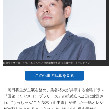
『田鎖ブラザーズ』で“もっちゃん”こと茂木幸輝役を演じる山中崇 クランクイン！
この記事の写真を見る
岡田将生が主演を務め、染谷将太が共演する金曜ドラマ
『田鎖（たぐさり）ブラザーズ』の第9話が12日に放送さ
れ、“もっちゃん”こと茂木（山中崇）が残した手紙とレシ
ピが映し出されると、ネット上には「少し違う気がす