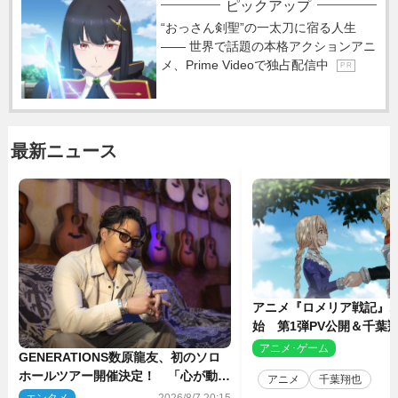
ピックアップ
“おっさん剣聖”の一太刀に宿る人生
―― 世界で話題の本格アクションアニ
メ、Prime Videoで独占配信中
P R
最新ニュース
アニメ『ロメリア戦記』1
始 第1弾PV公開＆千葉
ャスト4人を発表
アニメ･ゲーム
2
GENERATIONS数原龍友、初のソロ
ホールツアー開催決定！ 「心が動い
アニメ
千葉翔也
た瞬間を、音に乗せてお届けできれ