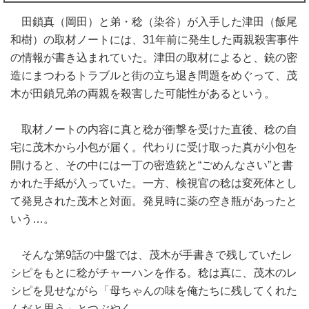
田鎖真（岡田）と弟・稔（染谷）が入手した津田（飯尾
和樹）の取材ノートには、31年前に発生した両親殺害事件
の情報が書き込まれていた。津田の取材によると、銃の密
造にまつわるトラブルと街の立ち退き問題をめぐって、茂
木が田鎖兄弟の両親を殺害した可能性があるという。
取材ノートの内容に真と稔が衝撃を受けた直後、稔の自
宅に茂木から小包が届く。代わりに受け取った真が小包を
開けると、その中には一丁の密造銃と“ごめんなさい”と書
かれた手紙が入っていた。一方、検視官の稔は変死体とし
て発見された茂木と対面。発見時に薬の空き瓶があったと
いう…。
そんな第9話の中盤では、茂木が手書きで残していたレ
シピをもとに稔がチャーハンを作る。稔は真に、茂木のレ
シピを見せながら「母ちゃんの味を俺たちに残してくれた
んだと思う」とつぶやく。