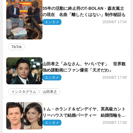
35年の活動に終止符のT-BOLAN・森友嵐士
の現在 名曲「離したくはない」制作秘話も
エンタメ
2026/8/7 17:54
TikTok
山田孝之「みなさん、ヤバいです」 世界観
強め謎動画にファン爆笑「天才だわ」
エンタメ
2026/8/7 17:00
インスタグラム
山田孝之
トム・ホランド＆ゼンデイヤ、英高級カント
リーハウスで結婚パーティー 結婚指輪を身
に着けたトムも初キャッチ
エンタメ
2026/8/7 17:00