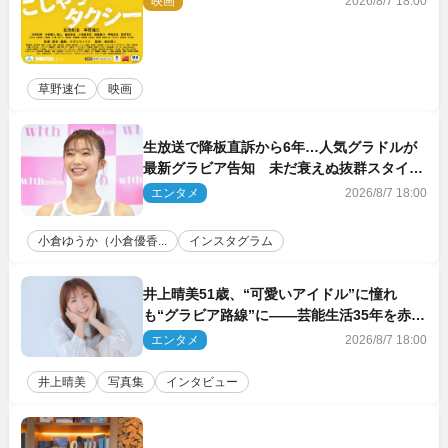
映画
2026/8/7 18:00
草野速仁
映画
生放送で降板直訴から6年…人気グラドルが
最新グラビア告知 未だ衰えぬ抜群スタイル
に反響
エンタメ
2026/8/7 18:00
小倉ゆうか（小倉優香...
インスタグラム
井上晴美51歳、“可愛いアイドル”に憧れ
も“グラビア路線”に――芸能生活35年を赤
裸々に語る 27年ぶりに写真集発売
エンタメ
2026/8/7 18:00
井上晴美
写真集
インタビュー