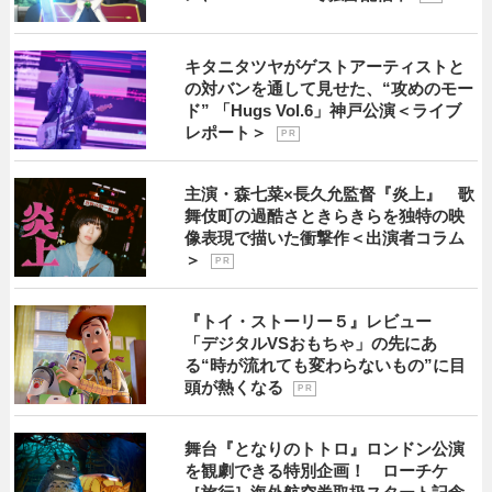
キタニタツヤがゲストアーティストと
の対バンを通して見せた、“攻めのモー
ド” 「Hugs Vol.6」神戸公演＜ライブ
レポート＞
P R
主演・森七菜×長久允監督『炎上』 歌
舞伎町の過酷さときらきらを独特の映
像表現で描いた衝撃作＜出演者コラム
＞
P R
『トイ・ストーリー５』レビュー
「デジタルVSおもちゃ」の先にあ
る“時が流れても変わらないもの”に目
頭が熱くなる
P R
舞台『となりのトトロ』ロンドン公演
を観劇できる特別企画！ ローチケ