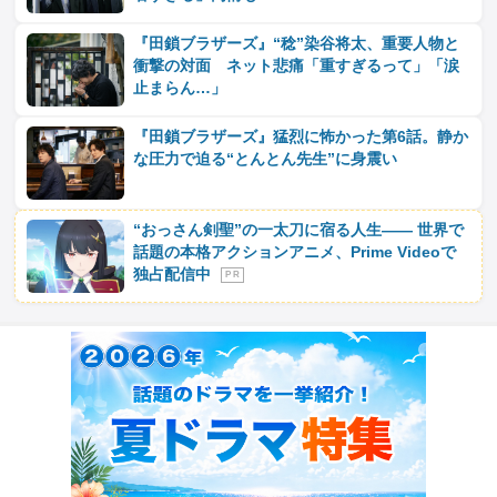
『田鎖ブラザーズ』“稔”染谷将太、重要人物と
衝撃の対面 ネット悲痛「重すぎるって」「涙
止まらん…」
『田鎖ブラザーズ』猛烈に怖かった第6話。静か
な圧力で迫る“とんとん先生”に身震い
“おっさん剣聖”の一太刀に宿る人生―― 世界で
話題の本格アクションアニメ、Prime Videoで
独占配信中
P R