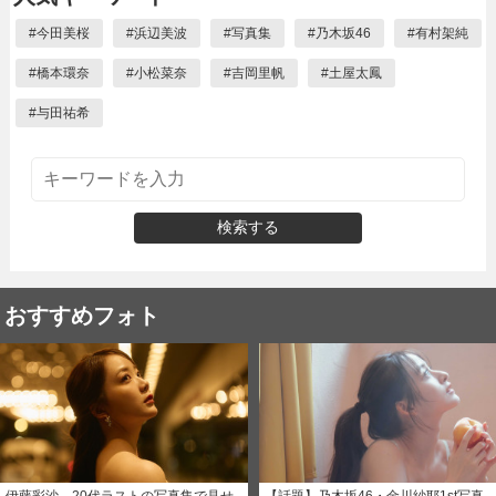
#
今田美桜
#
浜辺美波
#
写真集
#
乃木坂46
#
有村架純
#
橋本環奈
#
小松菜奈
#
吉岡里帆
#
土屋太鳳
#
与田祐希
検索する
おすすめフォト