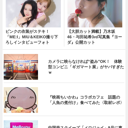
ピンクの衣装がステキ！
【大胆カット満載】乃木坂
「ME:I」MIU＆KEIKO撮り下
46・与田祐希3rd写真集『ヨー
ろしインタビューフォト
ダ』公開カット
カメラに映らなければ“盗み”OK！ 体験
型コンビニ「ギガマート展」がヤバすぎた
ｗ
『映画ちいかわ』コラボカフェ 話題の
「人魚の煮付け」食べてみた〈取材レポ〉
中国発スクイーズ「メロジョイ」9月に東