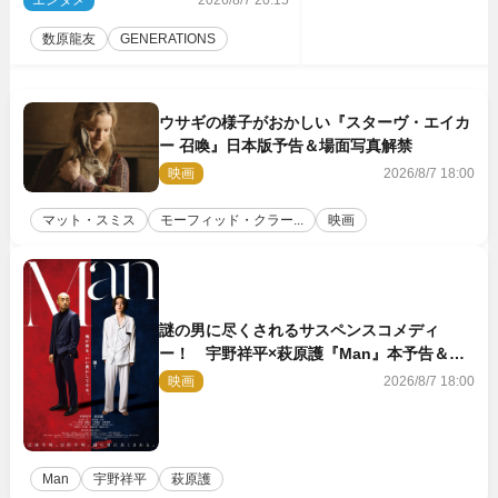
エンタメ
2026/8/7 20:15
ば」
数原龍友
GENERATIONS
ウサギの様子がおかしい『スターヴ・エイカ
ー 召喚』日本版予告＆場面写真解禁
映画
2026/8/7 18:00
マット・スミス
モーフィッド・クラー...
映画
謎の男に尽くされるサスペンスコメディ
ー！ 宇野祥平×萩原護『Man』本予告＆新
ビジュアル解禁
映画
2026/8/7 18:00
Man
宇野祥平
萩原護