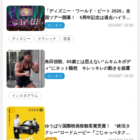
「ディズニー・ワールド・ビート 2026」全
国ツアー開幕！ 5周年記念は過去ハイライ
ト＆クルーズ旅を大満喫！【潜入レポート】
エンタメ
2026/8/7 18:00
ディズニー
クラシック
音楽
角田信朗、65歳とは思えない“ムキムキボデ
ィ”にネット騒然 キレッキレの動きを披露
エンタメ
2026/8/7 18:00
インスタグラム
ゆうばり国際映画祭観客賞受賞！ “終活タ
クシー”ロードムービー『ごじゃっぺタクシ
ー』10月公開＆予告解禁