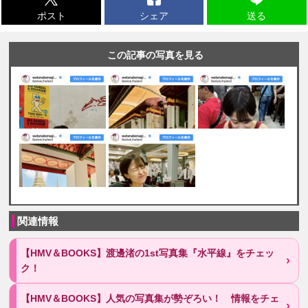
ポスト
シェア
送る
この記事の写真を見る
関連情報
【HMV＆BOOKS】渡邊渚の1st写真集『水平線』をチェッ
ク！
【HMV＆BOOKS】人気の写真集が勢ぞろい！ 情報をチェ