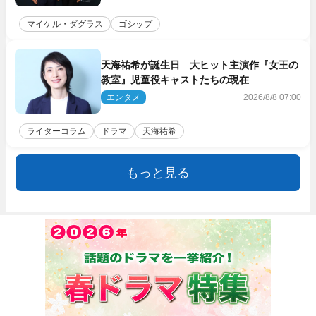
マイケル・ダグラス
ゴシップ
天海祐希が誕生日 大ヒット主演作『女王の
教室』児童役キャストたちの現在
エンタメ
2026/8/8 07:00
ライターコラム
ドラマ
天海祐希
もっと見る