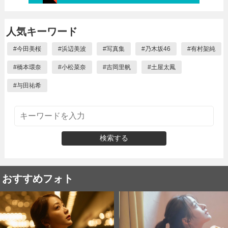
人気キーワード
#
今田美桜
#
浜辺美波
#
写真集
#
乃木坂46
#
有村架純
#
橋本環奈
#
小松菜奈
#
吉岡里帆
#
土屋太鳳
#
与田祐希
検索する
おすすめフォト