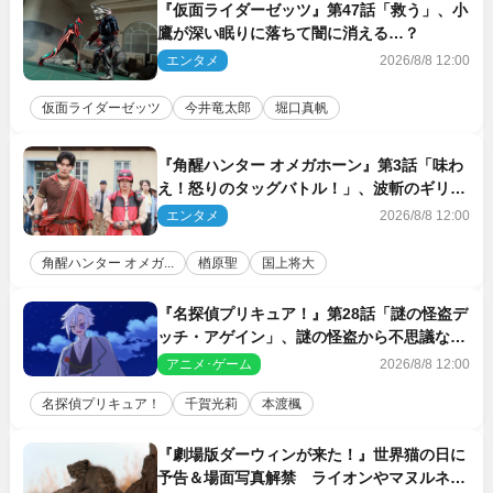
『仮面ライダーゼッツ』第47話「救う」、小
鷹が深い眠りに落ちて闇に消える…？
エンタメ
2026/8/8 12:00
仮面ライダーゼッツ
今井竜太郎
堀口真帆
『角醒ハンター オメガホーン』第3話「味わ
え！怒りのタッグバトル！」、波斬のギリコ
がハンターバトルを挑んできた！
エンタメ
2026/8/8 12:00
角醒ハンター オメガ...
楢原聖
国上将大
『名探偵プリキュア！』第28話「謎の怪盗デ
ッチ・アゲイン」、謎の怪盗から不思議な予
告状が届く
アニメ･ゲーム
2026/8/8 12:00
名探偵プリキュア！
千賀光莉
本渡楓
『劇場版ダーウィンが来た！』世界猫の日に
予告＆場面写真解禁 ライオンやマヌルネコ