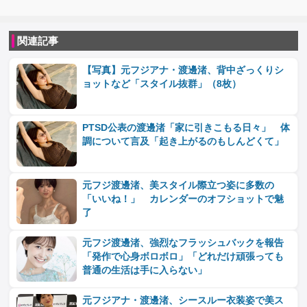
関連記事
【写真】元フジアナ・渡邊渚、背中ざっくりシ
ョットなど「スタイル抜群」（8枚）
PTSD公表の渡邊渚「家に引きこもる日々」 体
調について言及「起き上がるのもしんどくて」
元フジ渡邊渚、美スタイル際立つ姿に多数の
「いいね！」 カレンダーのオフショットで魅
了
元フジ渡邊渚、強烈なフラッシュバックを報告
「発作で心身ボロボロ」「どれだけ頑張っても
普通の生活は手に入らない」
元フジアナ・渡邊渚、シースルー衣装姿で美ス