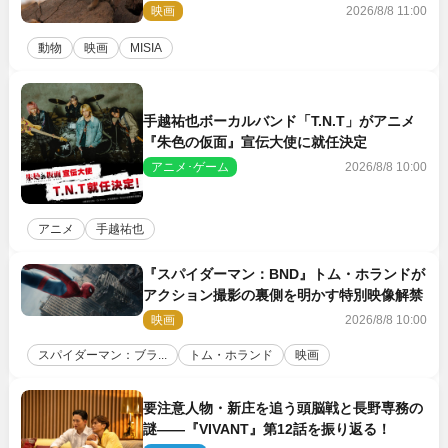
の赤ちゃんが大集合
映画
2026/8/8 11:00
動物
映画
MISIA
手越祐也ボーカルバンド「T.N.T」がアニメ
『朱色の仮面』宣伝大使に就任決定
アニメ･ゲーム
2026/8/8 10:00
アニメ
手越祐也
『スパイダーマン：BND』トム・ホランドが
アクション撮影の裏側を明かす特別映像解禁
映画
2026/8/8 10:00
スパイダーマン：ブラ...
トム・ホランド
映画
要注意人物・新庄を追う頭脳戦と長野専務の
謎――『VIVANT』第12話を振り返る！