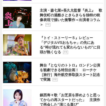
主演・森七菜×長久允監督『炎上』 歌
舞伎町の過酷さときらきらを独特の映
像表現で描いた衝撃作＜出演者コラム
＞
P R
『トイ・ストーリー５』レビュー
「デジタルVSおもちゃ」の先にあ
る“時が流れても変わらないもの”に目
頭が熱くなる
P R
舞台『となりのトトロ』ロンドン公演
を観劇できる特別企画！ ローチケ
［旅行］海外航空券取扱スタート記念
で実施
P R
鎮西寿々歌「お芝居を辞めようと思っ
てからの再スタートだった」 主演作
で再会した“演じる喜び”