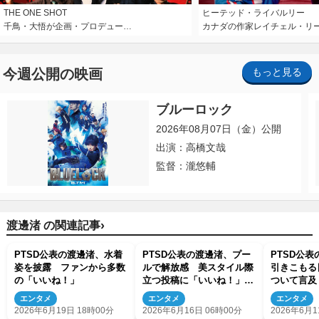
THE ONE SHOT
ヒーテッド・ライバルリー
千鳥・大悟が企画・プロデュー…
カナダの作家レイチェル・リ
今週公開の映画
もっと見る
ブルーロック
2026年08月07日（金）公開
出演：高橋文哉
監督：瀧悠輔
›
渡邊渚 の関連記事
PTSD公表の渡邊渚、水着
PTSD公表の渡邊渚、プー
PTSD公
姿を披露 ファンから多数
ルで解放感 美スタイル際
引きこもる
の「いいね！」
立つ投稿に「いいね！」多
ついて言及
数
もしんどく
エンタメ
エンタメ
エンタメ
2026年6月19日 18時00分
2026年6月16日 06時00分
2026年6月1