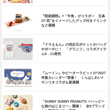
『呪術廻戦』×「牛角」がコラボ！ 五条
の“茈”をイメージしたグッズ付きドリンク
など展開
『ドラえもん』の四次元ポケットがバッグ
やポーチに！ 「グラニフ」コラボアイテ
ム8．11発売
『ムーミン』やピーターラビットの“2027
年版カレンダー”登場！ くらはしれい×
サンリオコラボも新展開
「SUNNY SUNNY PEANUTS ーハッピー
な旅のはじまりー」開催！ 全9ブランド