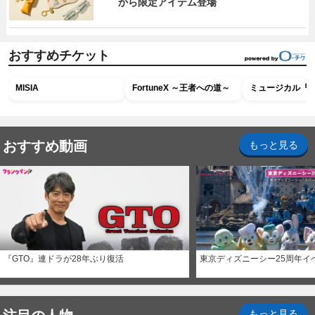
から限定アイテム登場
おすすめチケット
MISIA
FortuneX ～王者への道～
ミュージカル『R
おすすめ動画
もっと見る
『GTO』連ドラが28年ぶり復活
東京ディズニーシー25周年イ
もっと見る