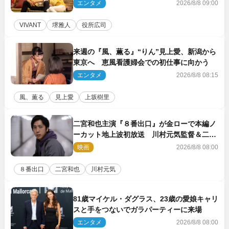
エンタメ
2026/8/8 09:00
VIVANT
堺雅人
役所広司
来週の『風、薫る』“りん”見上愛、新潟から
東京へ 恵風看護婦会での初仕事に向かう
エンタメ
2026/8/8 08:15
風、薫る
見上愛
上坂樹里
二宮和也主演『８番出口』が金ローで本編ノ
ーカット地上波初放送 川村元気監督＆二宮
コメント到着
映画
2026/8/8 08:00
８番出口
二宮和也
川村元気
81歳マイケル・ダグラス、23歳の愛娘キャリ
スと手をつないでガラパーティーに来場
エンタメ
2026/8/8 08:00