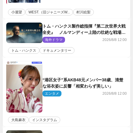
小瀧望
WEST.（旧ジャニーズW...
村川絵梨
トム・ハンクス製作総指揮『第二次世界大戦
全史』 ノルマンディー上陸の壮絶な戦場を
収めた特別映像解禁
海外ドラマ
2026/8/8 12:00
トム・ハンクス
ドキュメンタリー
“港区女子”系AKB48元メンバー38歳、清楚
な浴衣姿に反響「相変わらず美しい」
エンタメ
2026/8/8 12:00
大島麻衣
インスタグラム