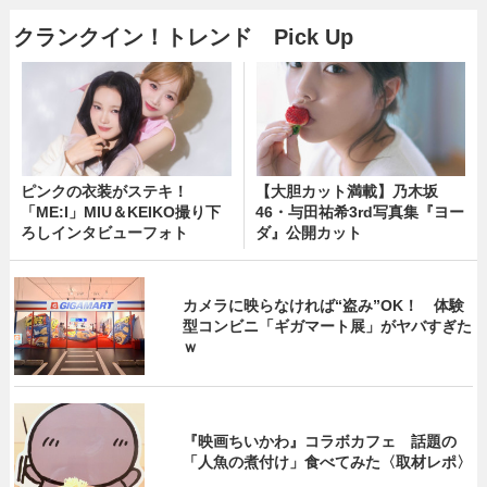
クランクイン！トレンド Pick Up
ピンクの衣装がステキ！
【大胆カット満載】乃木坂
「ME:I」MIU＆KEIKO撮り下
46・与田祐希3rd写真集『ヨー
ろしインタビューフォト
ダ』公開カット
カメラに映らなければ“盗み”OK！ 体験
型コンビニ「ギガマート展」がヤバすぎた
ｗ
『映画ちいかわ』コラボカフェ 話題の
「人魚の煮付け」食べてみた〈取材レポ〉