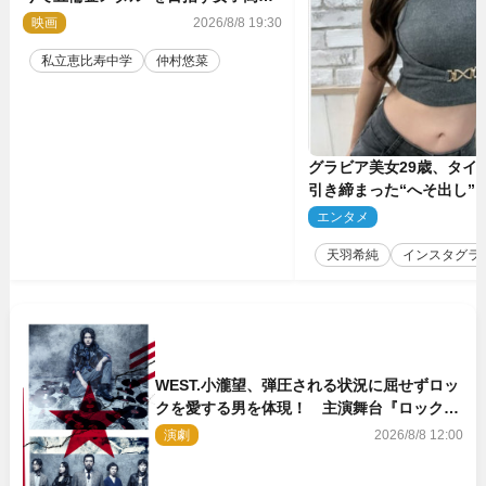
に！ 映画『つりこまち』今秋公開
映画
2026/8/8 19:30
私立恵比寿中学
仲村悠菜
グラビア美女29歳、タイ
引き締まった“へそ出し”
「可愛い過ぎる」
エンタメ
2
天羽希純
インスタグラ
WEST.小瀧望、弾圧される状況に屈せずロッ
クを愛する男を体現！ 主演舞台『ロックン
ロール』ビジュアル解禁
演劇
2026/8/8 12:00