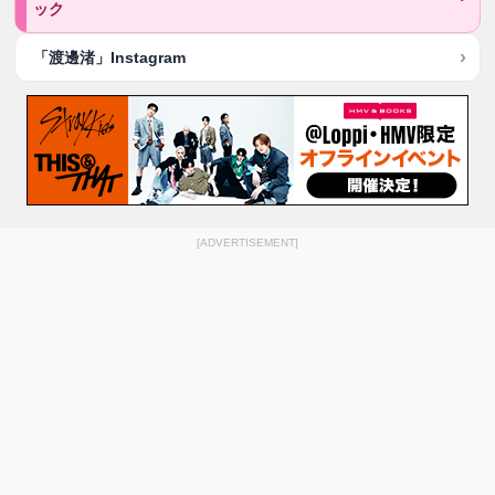
ック
「渡邊渚」Instagram
[ADVERTISEMENT]