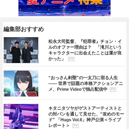
編集部おすすめ
松永大司監督、『犯罪者』チョン・イ
ルのオファー理由は？ 「滝川という
キャラクターに出会えたことは運が良
かった」
P R
“おっさん剣聖”の一太刀に宿る人生
―― 世界で話題の本格アクションアニ
メ、Prime Videoで独占配信中
P R
キタニタツヤがゲストアーティストと
の対バンを通して見せた、“攻めのモー
ド” 「Hugs Vol.6」神戸公演＜ライブ
レポート＞
P R