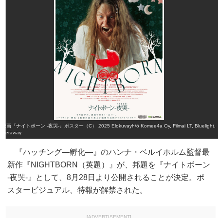
映画『ナイトボーン -夜哭-』ポスター（C） 2025 Elokuvayh/ö Komee4a Oy, Filmai LT, Bluelight,
Getaway
『ハッチング―孵化―』のハンナ・ベルイホルム監督最
新作『NIGHTBORN（英題）』が、邦題を『ナイトボーン
-夜哭-』として、8月28日より公開されることが決定。ポ
スタービジュアル、特報が解禁された。
[ADVERTISEMENT]