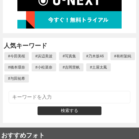
人気キーワード
#
今田美桜
#
浜辺美波
#
写真集
#
乃木坂46
#
有村架純
#
橋本環奈
#
小松菜奈
#
吉岡里帆
#
土屋太鳳
#
与田祐希
検索する
おすすめフォト