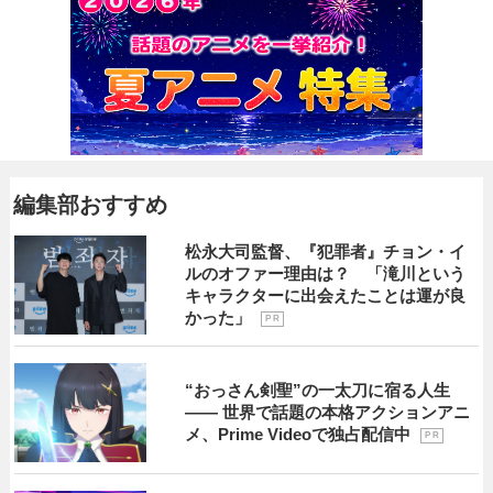
編集部おすすめ
松永大司監督、『犯罪者』チョン・イ
ルのオファー理由は？ 「滝川という
キャラクターに出会えたことは運が良
かった」
P R
“おっさん剣聖”の一太刀に宿る人生
―― 世界で話題の本格アクションアニ
メ、Prime Videoで独占配信中
P R