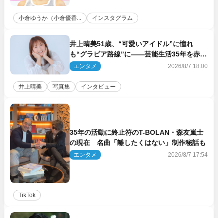
小倉ゆうか（小倉優香...
インスタグラム
井上晴美51歳、“可愛いアイドル”に憧れ
も“グラビア路線”に――芸能生活35年を赤
裸々に語る 27年ぶりに写真集発売
エンタメ
2026/8/7 18:00
井上晴美
写真集
インタビュー
35年の活動に終止符のT-BOLAN・森友嵐士
の現在 名曲「離したくはない」制作秘話も
エンタメ
2026/8/7 17:54
TikTok