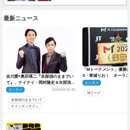
最新ニュース
「Mトーナメント」優勝はB
X・東城りお！ オーラ
吉川愛×奥田瑛二『名探偵のままでい
後は自ら和了って幕引き
て』、ナイナイ・岡村隆史＆矢部浩之
エンタメ
2
のゲスト出演が決定！
エンタメ
2026/8/8 00:45
Mリーグ
名探偵のままでいて
ナインティナイン