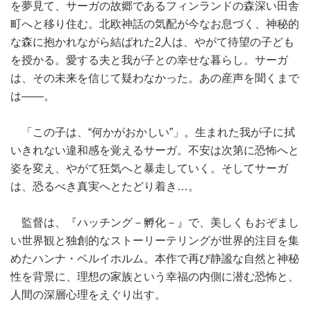
を夢見て、サーガの故郷であるフィンランドの森深い田舎
町へと移り住む。北欧神話の気配が今なお息づく、神秘的
な森に抱かれながら結ばれた2人は、やがて待望の子ども
を授かる。愛する夫と我が子との幸せな暮らし。サーガ
は、その未来を信じて疑わなかった。あの産声を聞くまで
は――。
「この子は、“何かがおかしい”」。生まれた我が子に拭
いきれない違和感を覚えるサーガ。不安は次第に恐怖へと
姿を変え、やがて狂気へと暴走していく。そしてサーガ
は、恐るべき真実へとたどり着き…。
監督は、『ハッチング－孵化－』で、美しくもおぞまし
い世界観と独創的なストーリーテリングが世界的注目を集
めたハンナ・ベルイホルム。本作で再び静謐な自然と神秘
性を背景に、理想の家族という幸福の内側に潜む恐怖と、
人間の深層心理をえぐり出す。