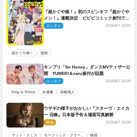
『超かぐや姫！』初のスピンオフ『超かぐや
メシ！』連載決定 ビビビコミック創刊で31
作品一挙公開
エンタメ
2026/8/7 18:05
超かぐや姫！
漫画
キンプリ「So Honey」ダンスMVティザー公
開 YUMEKI＆caru振付が話題
エンタメ
2026/8/7 18:00
King ＆ Prince
永瀬廉
高橋海人
ウサギの様子がおかしい『スターヴ・エイカ
ー 召喚』日本版予告＆場面写真解禁
映画
2026/8/7 18:00
マット・スミス
モーフィッド・クラー...
映画