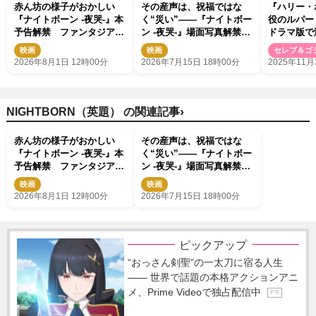
赤ん坊の様子がおかしい
その産声は、祝福ではな
『ハリー・
『ナイトボーン ‐夜哭‐』本
く“災い”――『ナイトボー
役のルパー
予告解禁 ファンタジア国
ン -夜哭-』場面写真解禁
ドラマ版で
際映画祭W受賞の快挙
日常に少しずつ忍び込んで
紙
映画
映画
セレブ＆ゴ
いく異変
2026年8月1日 12時00分
2026年7月15日 18時00分
2025年11月
›
NIGHTBORN（英題） の関連記事
赤ん坊の様子がおかしい
その産声は、祝福ではな
『ナイトボーン ‐夜哭‐』本
く“災い”――『ナイトボー
予告解禁 ファンタジア国
ン -夜哭-』場面写真解禁
際映画祭W受賞の快挙
日常に少しずつ忍び込んで
映画
映画
いく異変
2026年8月1日 12時00分
2026年7月15日 18時00分
ピックアップ
“おっさん剣聖”の一太刀に宿る人生
―― 世界で話題の本格アクションアニ
メ、Prime Videoで独占配信中
P R