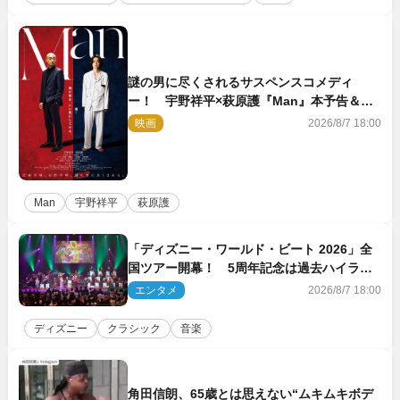
謎の男に尽くされるサスペンスコメディ
ー！ 宇野祥平×萩原護『Man』本予告＆新
ビジュアル解禁
映画
2026/8/7 18:00
Man
宇野祥平
萩原護
「ディズニー・ワールド・ビート 2026」全
国ツアー開幕！ 5周年記念は過去ハイライ
ト＆クルーズ旅を大満喫！【潜入レポート】
エンタメ
2026/8/7 18:00
ディズニー
クラシック
音楽
角田信朗、65歳とは思えない“ムキムキボデ