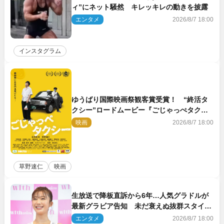
ィ”にネット騒然 キレッキレの動きを披露
エンタメ
2026/8/7 18:00
インスタグラム
ゆうばり国際映画祭観客賞受賞！ “終活タ
クシー”ロードムービー『ごじゃっぺタクシ
ー』10月公開＆予告解禁
映画
2026/8/7 18:00
草野速仁
映画
生放送で降板直訴から6年…人気グラドルが
最新グラビア告知 未だ衰えぬ抜群スタイル
に反響
エンタメ
2026/8/7 18:00