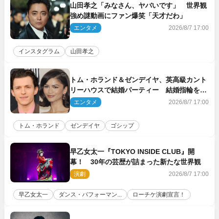
山田孝之「みなさん、ヤバいです」 世界観
強め謎動画にファン爆笑「天才だわ」
エンタメ
2026/8/7 17:00
インスタグラム
山田孝之
トム・ホランド＆ゼンデイヤ、英高級カント
リーハウスで結婚パーティー 結婚指輪を身
に着けたトムも初キャッチ
エンタメ
2026/8/7 17:00
トム・ホランド
ゼンデイヤ
ゴシップ
早乙女太一『TOKYO INSIDE CLUB』開
幕！ 30年の芸歴が詰まった新たな世界観
演劇
2026/8/7 17:00
早乙女太一
ダンス・パフォーマン...
ローチケ演劇宣言！