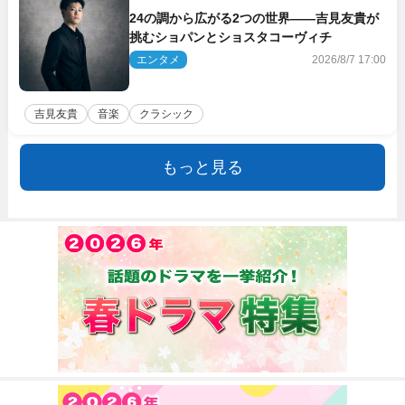
24の調から広がる2つの世界――吉見友貴が
挑むショパンとショスタコーヴィチ
エンタメ
2026/8/7 17:00
吉見友貴
音楽
クラシック
もっと見る