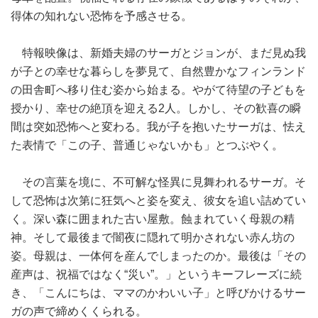
得体の知れない恐怖を予感させる。
特報映像は、新婚夫婦のサーガとジョンが、まだ見ぬ我
が子との幸せな暮らしを夢見て、自然豊かなフィンランド
の田舎町へ移り住む姿から始まる。やがて待望の子どもを
授かり、幸せの絶頂を迎える2人。しかし、その歓喜の瞬
間は突如恐怖へと変わる。我が子を抱いたサーガは、怯え
た表情で「この子、普通じゃないかも」とつぶやく。
その言葉を境に、不可解な怪異に見舞われるサーガ。そ
して恐怖は次第に狂気へと姿を変え、彼女を追い詰めてい
く。深い森に囲まれた古い屋敷。蝕まれていく母親の精
神。そして最後まで闇夜に隠れて明かされない赤ん坊の
姿。母親は、一体何を産んでしまったのか。最後は「その
産声は、祝福ではなく“災い”。」というキーフレーズに続
き、「こんにちは、ママのかわいい子」と呼びかけるサー
ガの声で締めくくられる。