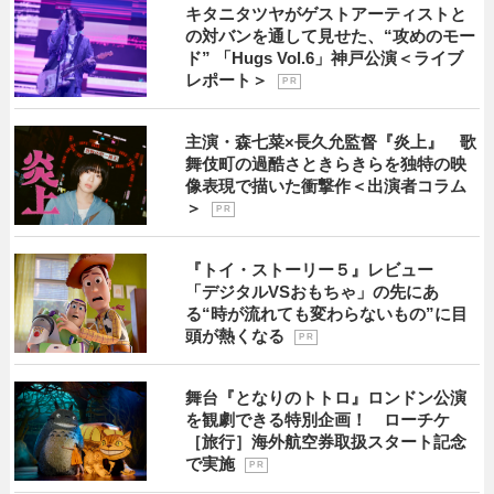
キタニタツヤがゲストアーティストと
の対バンを通して見せた、“攻めのモー
ド” 「Hugs Vol.6」神戸公演＜ライブ
レポート＞
P R
主演・森七菜×長久允監督『炎上』 歌
舞伎町の過酷さときらきらを独特の映
像表現で描いた衝撃作＜出演者コラム
＞
P R
『トイ・ストーリー５』レビュー
「デジタルVSおもちゃ」の先にあ
る“時が流れても変わらないもの”に目
頭が熱くなる
P R
舞台『となりのトトロ』ロンドン公演
を観劇できる特別企画！ ローチケ
［旅行］海外航空券取扱スタート記念
で実施
P R