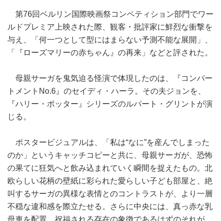
第76回ベルリン国際映画祭コンペティション部門でワー
ルドプレミア上映された際、観客・批評家に鮮烈な衝撃を
与え、「何一つとして型にはまらない予測不能な展開」、
「『ローズマリーの赤ちゃん』の再来」などと評された。
母親サーガを鬼気迫る怪演で体現したのは、『コンパー
トメントNo.6』のセイディ・ハーラ。その夫ジョンを、
『ハリー・ポッター』シリーズのルパート・グリントが演
じる。
ポスタービジュアルは、「私は“なに”を産んでしまった
のか」というキャッチコピーと共に、母親サーガが、恐怖
の果てに狂気へと飲み込まれていく瞬間を捉えたもの。北
欧らしい花柄の壁紙に彩られた愛らしい子ども部屋と、絶
叫するサーガの異様な表情とのコントラストが、より一層
不穏な違和感を際立たせる。さらに中央には、真っ赤な乳
母車を配置。祝福される存在の象徴であるはずのそれが、