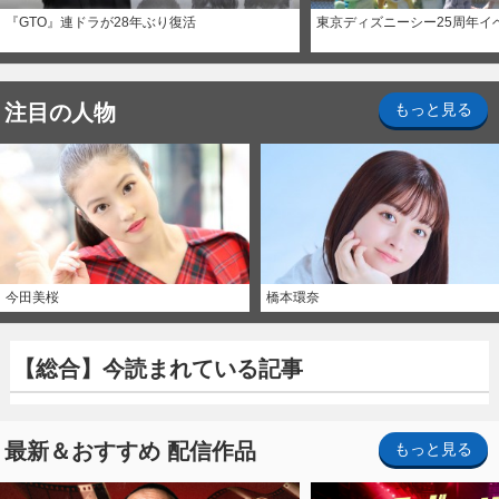
『GTO』連ドラが28年ぶり復活
東京ディズニーシー25周年イ
注目の人物
もっと見る
今田美桜
橋本環奈
【総合】今読まれている記事
最新＆おすすめ 配信作品
もっと見る