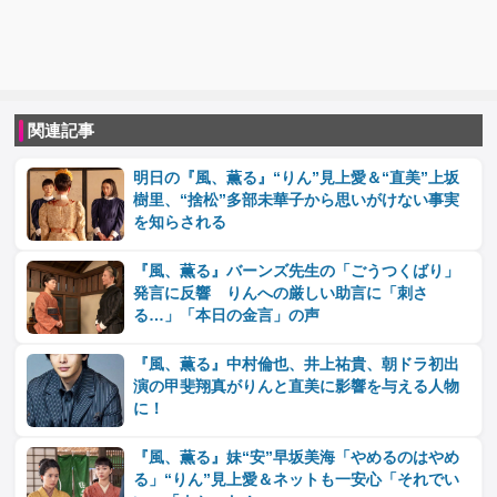
関連記事
明日の『風、薫る』“りん”見上愛＆“直美”上坂
樹里、“捨松”多部未華子から思いがけない事実
を知らされる
『風、薫る』バーンズ先生の「ごうつくばり」
発言に反響 りんへの厳しい助言に「刺さ
る…」「本日の金言」の声
『風、薫る』中村倫也、井上祐貴、朝ドラ初出
演の甲斐翔真がりんと直美に影響を与える人物
に！
『風、薫る』妹“安”早坂美海「やめるのはやめ
る」“りん”見上愛＆ネットも一安心「それでい