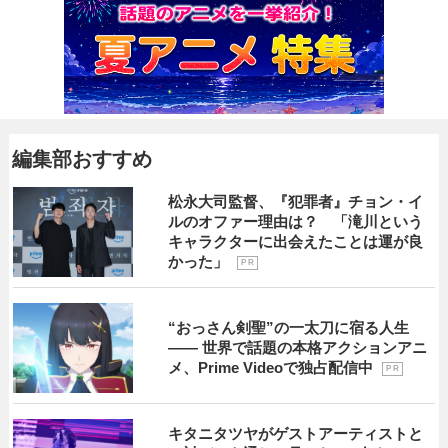
編集部おすすめ
松永大司監督、『犯罪者』チョン・イ
ルのオファー理由は？ 「滝川という
キャラクターに出会えたことは運が良
かった」
P R
“おっさん剣聖”の一太刀に宿る人生
―― 世界で話題の本格アクションアニ
メ、Prime Videoで独占配信中
P R
キタニタツヤがゲストアーティストと