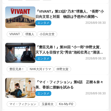
『VIVANT』第13話“乃木”堺雅人、“長野”小
日向文世と対面 物語は予想外の展開へ
エンタメ
2026/8/9 06:30
VIVANT
堺雅人
小日向文世
『豊臣兄弟！』第30回 “小一郎”仲野太賀、
天下人を目指す兄“秀吉”池松壮亮と“清須会
議”へ
エンタメ
2026/8/9 06:30
豊臣兄弟！
NHK大河ドラマ
仲野太賀
『マイ・フィクション』第6話 正樹＆奈々
美、香坂に接触を試みる
エンタメ
2026/8/9 06:30
マイ・フィクション
玉森裕太
Kis‐My‐Ft2