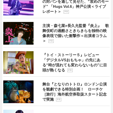
の対バンを通して見せた、“攻めのモー
ド” 「Hugs Vol.6」神戸公演＜ライブ
レポート＞
P R
主演・森七菜×長久允監督『炎上』 歌
舞伎町の過酷さときらきらを独特の映
像表現で描いた衝撃作＜出演者コラム
＞
P R
『トイ・ストーリー５』レビュー
「デジタルVSおもちゃ」の先にあ
る“時が流れても変わらないもの”に目
頭が熱くなる
P R
舞台『となりのトトロ』ロンドン公演
を観劇できる特別企画！ ローチケ
［旅行］海外航空券取扱スタート記念
で実施
P R