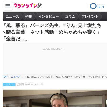
ニュース
特集
インタビュー
コラム
プレゼント
『風、薫る』バーンズ先生、“りん”見上愛たち
へ贈る言葉 ネット感動「めちゃめちゃ響く」
「金言だ…」
[ADVERTISEMENT]
TOP
ニュース
『風、薫る』バーンズ先生、“りん”見上愛たちへ贈る言葉 ネット感動「め
エンタメ
公開日 2026/6/17 11:00