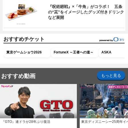
『呪術廻戦』×「牛角」がコラボ！ 五条
の“茈”をイメージしたグッズ付きドリンク
など展開
おすすめチケット
東京ゲームショウ2026
FortuneX ～王者への道～
ASKA
おすすめ動画
もっと見る
『GTO』連ドラが28年ぶり復活
東京ディズニーシー25周年イ