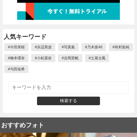
人気キーワード
#
今田美桜
#
浜辺美波
#
写真集
#
乃木坂46
#
有村架純
#
橋本環奈
#
小松菜奈
#
吉岡里帆
#
土屋太鳳
#
与田祐希
検索する
おすすめフォト