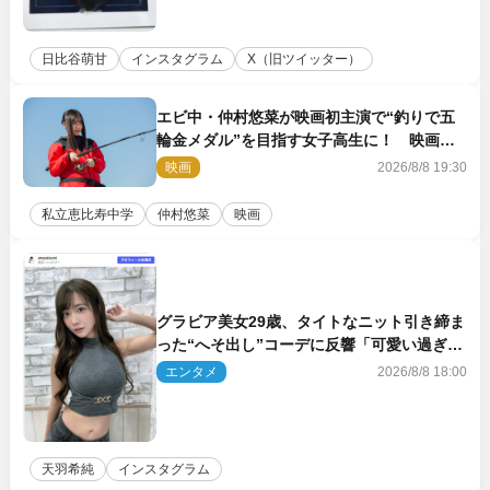
日比谷萌甘
インスタグラム
X（旧ツイッター）
エビ中・仲村悠菜が映画初主演で“釣りで五
輪金メダル”を目指す女子高生に！ 映画
『つりこまち』今秋公開
映画
2026/8/8 19:30
私立恵比寿中学
仲村悠菜
映画
グラビア美女29歳、タイトなニット引き締ま
った“へそ出し”コーデに反響「可愛い過ぎ
る」
エンタメ
2026/8/8 18:00
天羽希純
インスタグラム