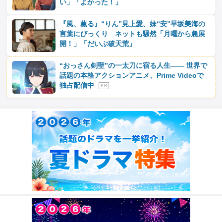
い」「よかった！」
『風、薫る』“りん”見上愛、妹“安”早坂美海の
言葉にびっくり ネットも騒然「月曜から急展
開！」「だいぶ破天荒」
“おっさん剣聖”の一太刀に宿る人生―― 世界で
話題の本格アクションアニメ、Prime Videoで
独占配信中
P R