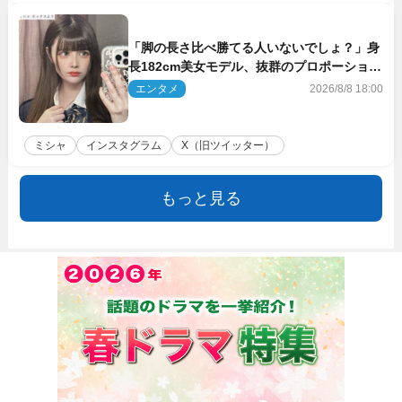
「脚の長さ比べ勝てる人いないでしょ？」身
長182cm美女モデル、抜群のプロポーション
にネット衝撃
エンタメ
2026/8/8 18:00
ミシャ
インスタグラム
X（旧ツイッター）
もっと見る