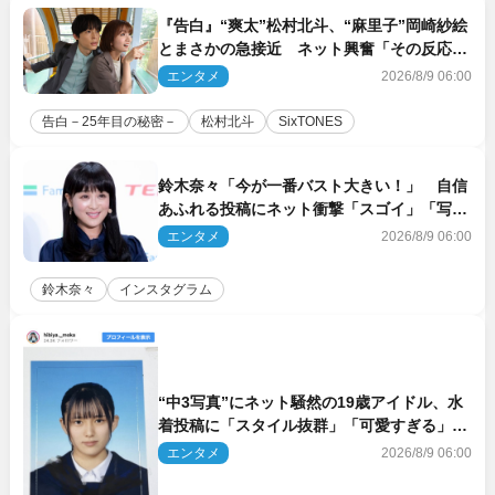
『告白』“爽太”松村北斗、“麻里子”岡崎紗絵
とまさかの急接近 ネット興奮「その反応
は」「いいの!?」（ネタバレあり）
エンタメ
2026/8/9 06:00
告白－25年目の秘密－
松村北斗
SixTONES
鈴木奈々「今が一番バスト大きい！」 自信
あふれる投稿にネット衝撃「スゴイ」「写真
集を出して欲しい」
エンタメ
2026/8/9 06:00
鈴木奈々
インスタグラム
“中3写真”にネット騒然の19歳アイドル、水
着投稿に「スタイル抜群」「可愛すぎる」と
絶賛の声
エンタメ
2026/8/9 06:00