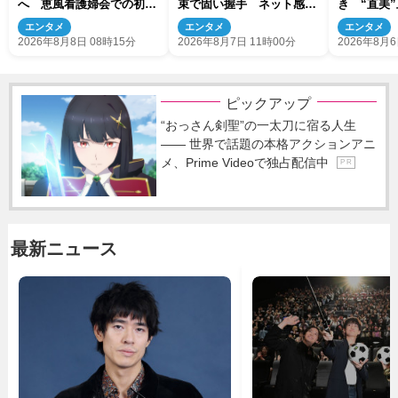
へ 恵風看護婦会での初仕
束で固い握手 ネット感動
き “直美
事に向かう
「このバディは最強」「ア
会いにも反
エンタメ
エンタメ
エンタメ
ツい」
くれそう」
2026年8月8日 08時15分
2026年8月7日 11時00分
2026年8月6
よ！」
ピックアップ
“おっさん剣聖”の一太刀に宿る人生
―― 世界で話題の本格アクションアニ
メ、Prime Videoで独占配信中
P R
最新ニュース