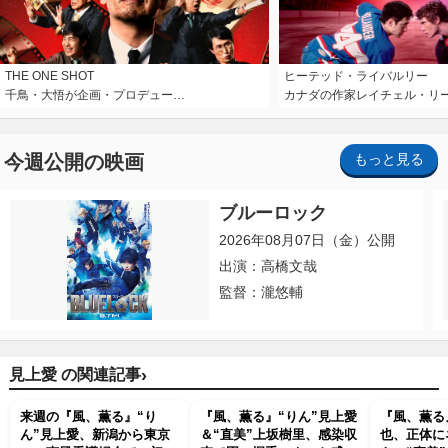
THE ONE SHOT
ヒーテッド・ライバルリー
千鳥・大悟が企画・プロデュー…
カナダの作家レイチェル・リ
今週公開の映画
もっと見る
ブルーロック
2026年08月07日（金）公開
出演：高橋文哉
監督：瀧悠輔
›
見上愛 の関連記事
来週の『風、薫る』“り
『風、薫る』“りん”見上愛
『風、薫る
ん”見上愛、新潟から東京
＆“直美”上坂樹里、感染収
也、正体に