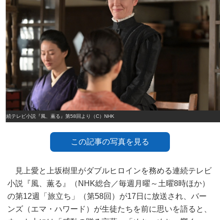
連続テレビ小説『風、薫る』第58回より（C）NHK
この記事の写真を見る
見上愛と上坂樹里がダブルヒロインを務める連続テレビ
小説『風、薫る』（NHK総合／毎週月曜～土曜8時ほか）
の第12週「旅立ち」（第58回）が17日に放送され、バー
ンズ（エマ・ハワード）が生徒たちを前に思いを語ると、