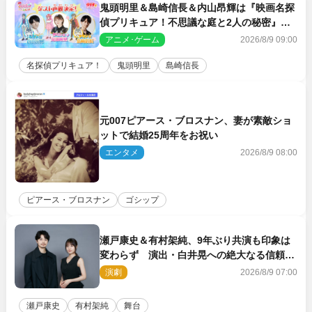
鬼頭明里＆島崎信長＆内山昂輝は『映画名探
偵プリキュア！不思議な庭と2人の秘密』ゲ
スト声優に決定
アニメ･ゲーム
2026/8/9 09:00
名探偵プリキュア！
鬼頭明里
島崎信長
元007ピアース・ブロスナン、妻が素敵ショ
ットで結婚25周年をお祝い
エンタメ
2026/8/9 08:00
ピアース・ブロスナン
ゴシップ
瀬戸康史＆有村架純、9年ぶり共演も印象は
変わらず 演出・白井晃への絶大なる信頼を
胸に舞台『キュー』に挑む
演劇
2026/8/9 07:00
瀬戸康史
有村架純
舞台