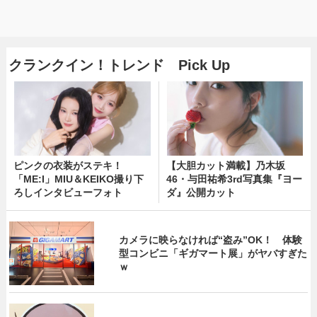
クランクイン！トレンド Pick Up
ピンクの衣装がステキ！
【大胆カット満載】乃木坂
「ME:I」MIU＆KEIKO撮り下
46・与田祐希3rd写真集『ヨー
ろしインタビューフォト
ダ』公開カット
カメラに映らなければ“盗み”OK！ 体験
型コンビニ「ギガマート展」がヤバすぎた
ｗ