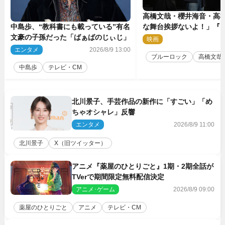
高橋文哉・櫻井海音・高
中島歩、“教科書にも載っている”有名
な舞台挨拶ないよ！」『
文豪の子孫だった「ばぁばのじぃじ」
ク』自由すぎるイベント
映画
2
エンタメ
2026/8/9 13:00
ブルーロック
高橋文哉
中島歩
テレビ・CM
北川景子、手芸作品の新作に「すごい」「め
ちゃオシャレ」反響
エンタメ
2026/8/9 11:00
北川景子
X（旧ツイッター）
アニメ『薬屋のひとりごと』1期・2期全話が
TVerで期間限定無料配信決定
アニメ･ゲーム
2026/8/9 09:00
薬屋のひとりごと
アニメ
テレビ・CM