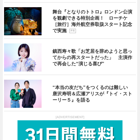
舞台『となりのトトロ』ロンドン公演
を観劇できる特別企画！ ローチケ
［旅行］海外航空券取扱スタート記念
で実施
P R
鎮西寿々歌「お芝居を辞めようと思っ
てからの再スタートだった」 主演作
で再会した“演じる喜び”
“本当の友だち”をつくるのは難しい
唐沢寿明＆広瀬アリスが『トイ・スト
ーリー５』を語る
[ADVERTISEMENT]