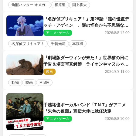
角醒ハンター オメガ...
楢原聖
国上将大
『名探偵プリキュア！』第28話「謎の怪盗デ
ッチ・アゲイン」、謎の怪盗から不思議な予
告状が届く
アニメ･ゲーム
2026/8/8 12:00
名探偵プリキュア！
千賀光莉
本渡楓
『劇場版ダーウィンが来た！』世界猫の日に
予告＆場面写真解禁 ライオンやマヌルネコ
の赤ちゃんが大集合
映画
2026/8/8 11:00
動物
映画
MISIA
手越祐也ボーカルバンド「T.N.T」がアニメ
『朱色の仮面』宣伝大使に就任決定
アニメ･ゲーム
2026/8/8 10:00