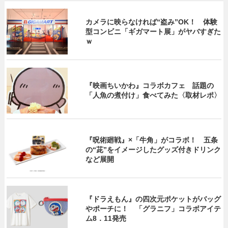
カメラに映らなければ“盗み”OK！ 体験
型コンビニ「ギガマート展」がヤバすぎた
ｗ
『映画ちいかわ』コラボカフェ 話題の
「人魚の煮付け」食べてみた〈取材レポ〉
『呪術廻戦』×「牛角」がコラボ！ 五条
の“茈”をイメージしたグッズ付きドリンク
など展開
『ドラえもん』の四次元ポケットがバッグ
やポーチに！ 「グラニフ」コラボアイテ
ム8．11発売