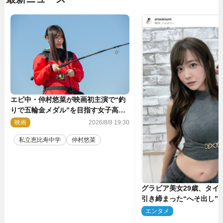
エビ中・仲村悠菜が映画初主演で“釣
りで五輪金メダル”を目指す女子高生
に！ 映画『つりこまち』今秋公開
映画
2026/8/8 19:30
私立恵比寿中学
仲村悠菜
グラビア美女29歳、タイ
引き締まった“へそ出し”
「可愛い過ぎる」
エンタメ
2