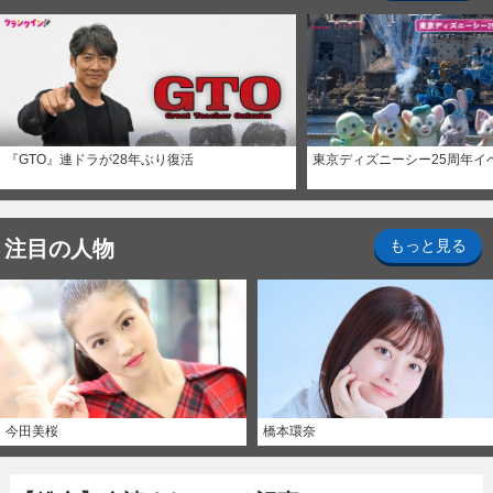
『GTO』連ドラが28年ぶり復活
東京ディズニーシー25周年イ
注目の人物
もっと見る
今田美桜
橋本環奈