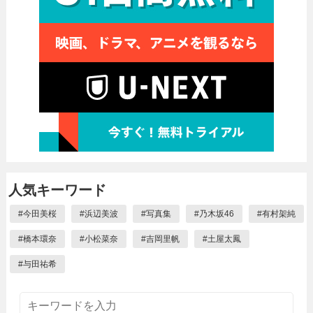
人気キーワード
#
今田美桜
#
浜辺美波
#
写真集
#
乃木坂46
#
有村架純
#
橋本環奈
#
小松菜奈
#
吉岡里帆
#
土屋太鳳
#
与田祐希