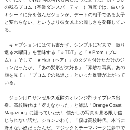
の残るプロム（卒業ダンスパーティー）写真では、白いタ
キシードに身を包んだジョンが、デートの相手である女子
と変わらない、というより彼女以上の麗しさを発揮してい
る。
キャプションには何も書かず、シンプルに写真で「振り
返る木曜日」を意味する「＃TBT」と「＃Prom（プロ
ム）」そして「＃Hair（ヘア）」のタグを付けただけのジ
ョンだったが、「あの髪形が大好き」「素敵な写真。あの
顔を見て」「プロムでの私達よ」といった反響が上がって
いる。
ジョンはロサンゼルス近隣のオレンジ郡サイプレス出
身。高校時代は「冴えなかった」と雑誌「Orange Coast
Magazine」に語っていたが、懐かしの写真を見る限り信
じられない話だ。ジョンいわく、「僕は高校時代、本当に
冴えない奴だったんだ。マジックとテーマパークに夢中で