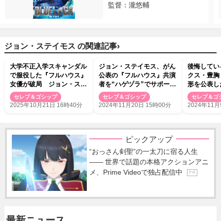
監督：瀧悠輔
›
ジョン・ステイモス の関連記事
大学不正入学スキャンダル
ジョン・ステイモス、がん
後悔してい
で服役した『フルハウス』
公表の『フルハウス』共演
クス・豊胸
女優が破局 ジョン・ステ
者を“ハゲヅラ”でサポート
形を公表し
イモスが元夫を「首謀者」
して炎上 当人は擁護
セレブ＆ゴシップ
セレブ＆ゴシップ
セレブ＆ゴ
「ナルシスト」と猛批判
2025年10月21日 16時40分
2024年11月20日 15時00分
2024年11月
ピックアップ
“おっさん剣聖”の一太刀に宿る人生
―― 世界で話題の本格アクションアニ
メ、Prime Videoで独占配信中
P R
最新ニュース