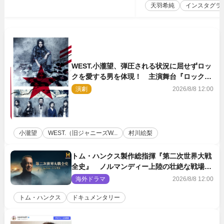
天羽希純
インスタグラ
WEST.小瀧望、弾圧される状況に屈せずロッ
クを愛する男を体現！ 主演舞台『ロックン
ロール』ビジュアル解禁
演劇
2026/8/8 12:00
小瀧望
WEST.（旧ジャニーズW...
村川絵梨
トム・ハンクス製作総指揮『第二次世界大戦
全史』 ノルマンディー上陸の壮絶な戦場を
収めた特別映像解禁
海外ドラマ
2026/8/8 12:00
トム・ハンクス
ドキュメンタリー