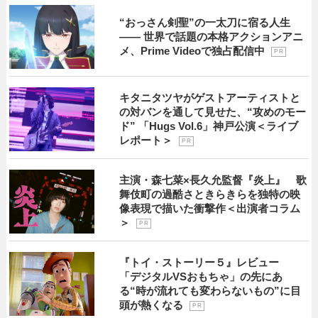
“おっさん剣聖”の一太刀に宿る人生
―― 世界で話題の本格アクションアニ
メ、Prime Videoで独占配信中
P R
キタニタツヤがゲストアーティストと
の対バンを通して見せた、“攻めのモー
ド” 「Hugs Vol.6」神戸公演＜ライブ
レポート＞
P R
主演・森七菜×長久允監督『炎上』 歌
舞伎町の過酷さときらきらを独特の映
像表現で描いた衝撃作＜出演者コラム
＞
P R
『トイ・ストーリー５』レビュー
「デジタルVSおもちゃ」の先にあ
る“時が流れても変わらないもの”に目
頭が熱くなる
P R