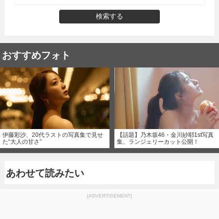
検索する
おすすめフォト
伊藤彩沙、20代ラストの写真集で見せ
【話題】乃木坂46・金川紗耶1st写真
た“大人の甘さ”
集、ランジェリーカット公開！
あわせて読みたい
[ADVERTISEMENT]