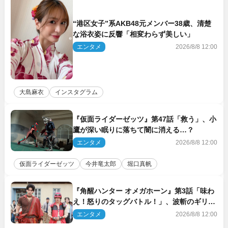
“港区女子”系AKB48元メンバー38歳、清楚
な浴衣姿に反響「相変わらず美しい」
エンタメ
2026/8/8 12:00
大島麻衣
インスタグラム
『仮面ライダーゼッツ』第47話「救う」、小
鷹が深い眠りに落ちて闇に消える…？
エンタメ
2026/8/8 12:00
仮面ライダーゼッツ
今井竜太郎
堀口真帆
『角醒ハンター オメガホーン』第3話「味わ
え！怒りのタッグバトル！」、波斬のギリコ
がハンターバトルを挑んできた！
エンタメ
2026/8/8 12:00