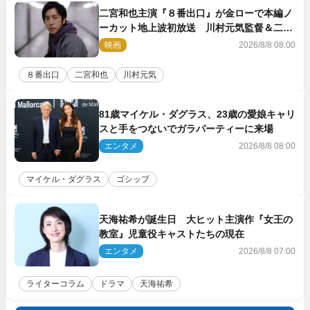
二宮和也主演『８番出口』が金ローで本編ノ
ーカット地上波初放送 川村元気監督＆二宮
コメント到着
映画
2026/8/8 08:00
８番出口
二宮和也
川村元気
81歳マイケル・ダグラス、23歳の愛娘キャリ
スと手をつないでガラパーティーに来場
エンタメ
2026/8/8 08:00
マイケル・ダグラス
ゴシップ
天海祐希が誕生日 大ヒット主演作『女王の
教室』児童役キャストたちの現在
エンタメ
2026/8/8 07:00
ライターコラム
ドラマ
天海祐希