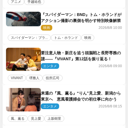
アニメ
手越祐也
『スパイダーマン：BND』トム・ホランドが
アクション撮影の裏側を明かす特別映像解禁
映画
2026/8/8 10:00
スパイダーマン：ブラ...
トム・ホランド
映画
要注意人物・新庄を追う頭脳戦と長野専務の
謎――『VIVANT』第12話を振り返る！
エンタメ
2026/8/8 09:00
VIVANT
堺雅人
役所広司
来週の『風、薫る』“りん”見上愛、新潟から
東京へ 恵風看護婦会での初仕事に向かう
エンタメ
2026/8/8 08:15
風、薫る
見上愛
上坂樹里