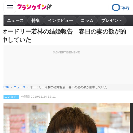
ニュース
特集
インタビュー
コラム
プレゼント
オードリー若林の結婚報告 春日の妻の勘が的
中していた
[ADVERTISEMENT]
TOP
ニュース
オードリー若林の結婚報告 春日の妻の勘が的中していた
エンタメ
公開日 2019/11/24 12:11