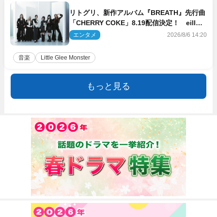
リトグリ、新作アルバム『BREATH』先行曲
「CHERRY COKE」8.19配信決定！ eill書
き下ろしのラブソング
エンタメ
2026/8/6 14:20
音楽
Little Glee Monster
もっと見る