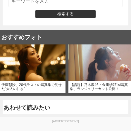
検索する
おすすめフォト
伊藤彩沙、20代ラストの写真集で見せ
【話題】乃木坂46・金川紗耶1st写真
た“大人の甘さ”
集、ランジェリーカット公開！
あわせて読みたい
[ADVERTISEMENT]