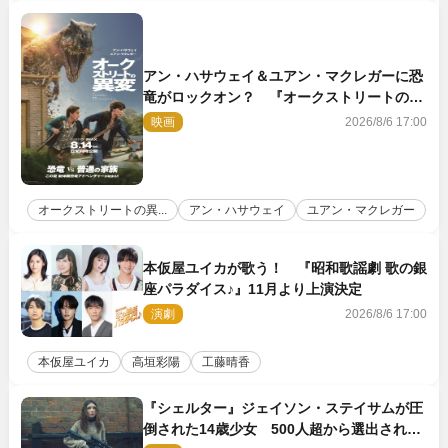
アン・ハサウェイ＆ユアン・マクレガーに恐
竜がロックオン？ 『オークストリートの異
変』新ビジュアル＆本編映像初解禁
映画
2026/8/6 17:00
オークストリートの異...
アン・ハサウェイ
ユアン・マクレガー
本仮屋ユイカが歌う！ 『昭和歌謡劇 歌の銀
座パラダイス♪』11月より上演決定
演劇
2026/8/6 17:00
本仮屋ユイカ
高垣彩陽
工藤晴香
『シェルター』ジェイソン・ステイサムが圧
倒された14歳少女 500人超から選出された