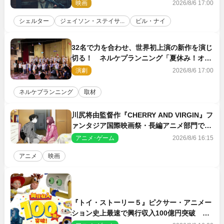
新鋭ボディ・レイ・ブレスナックとは
映画
2026/8/6 17:00
シェルター
ジェイソン・ステイサ...
ビル・ナイ
32名で力を合わせ、世界初上演の新作を演じ
切る！ ネルケプランニング「夏休み！オ
ン・ワークショップ2026」レポート【最終
演劇
2026/8/6 17:00
日】
ネルケプランニング
取材
川尻将由監督作『CHERRY AND VIRGIN』フ
ァンタジア国際映画祭・長編アニメ部門で観
客賞・金賞受賞！
アニメ･ゲーム
2026/8/6 16:15
アニメ
映画
『トイ・ストーリー５』ピクサー・アニメー
ション史上最速で興行収入100億円突破 シ
リーズNo.1興収が目前