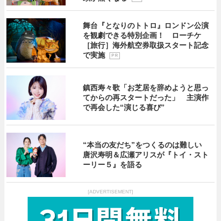
舞台『となりのトトロ』ロンドン公演
を観劇できる特別企画！ ローチケ
［旅行］海外航空券取扱スタート記念
で実施
P R
鎮西寿々歌「お芝居を辞めようと思っ
てからの再スタートだった」 主演作
で再会した“演じる喜び”
“本当の友だち”をつくるのは難しい
唐沢寿明＆広瀬アリスが『トイ・スト
ーリー５』を語る
[ADVERTISEMENT]