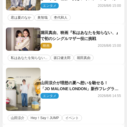
ちゃキュン」反響続々
エンタメ
2026/8/6 15:00
君は夏のなか
奥智哉
杢代和人
堀田真由、映画『私はあなたを知らない、』
で初のシングルマザー役に挑戦
映画
2026/8/6 15:00
私はあなたを知らない...
坂口健太郎
堀田真由
山田涼介が理想の夏へ想いを馳せる！
「JO MALONE LONDON」新作フレグラン
スを体験
エンタメ
2026/8/6 14:55
山田涼介
Hey！Say！JUMP
イベント