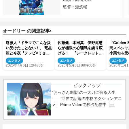
監督：瀧悠輔
›
オードリー の関連記事
堺雅人「ドラマでこんな扱
佐藤健、本田翼、伊野尾慧
『Golden 
い受けたことない！」 竜星
らが極限の心理戦を繰り広
間スペシャル
涼と今夜『テレビ×ミセ
げる！ 『シークレット
小栗旬＆元
ス』参戦で大はしゃぎ！
NGハウス Season2』予告
力士軍団が
エンタメ
エンタメ
エンタメ
解禁
2026年7月6日 12時30分
2026年5月8日 08時00分
2026年1月1
ピックアップ
“おっさん剣聖”の一太刀に宿る人生
―― 世界で話題の本格アクションアニ
メ、Prime Videoで独占配信中
P R