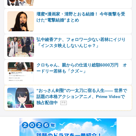
壇蜜×漫画家・清野とおる結婚！ 今年衝撃を受
けた“電撃結婚”まとめ
弘中綾香アナ、フォロワー少ない若林にイジり
「インスタ映えしないんじゃ？」
クロちゃん、親からの仕送り総額6000万円 オ
ードリー若林も「クズ～」
“おっさん剣聖”の一太刀に宿る人生―― 世界で
話題の本格アクションアニメ、Prime Videoで
独占配信中
P R