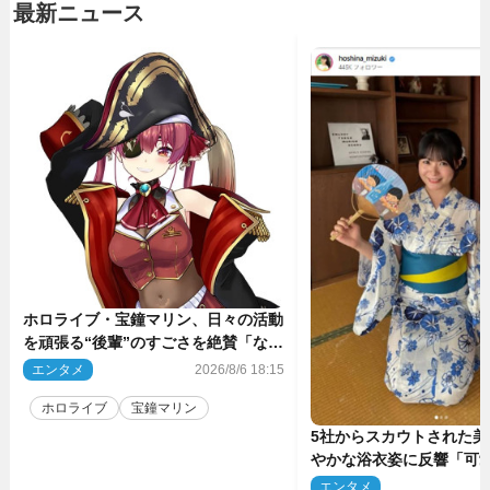
最新ニュース
ホロライブ・宝鐘マリン、日々の活動
を頑張る“後輩”のすごさを絶賛「なろ
う系主人公まである」
エンタメ
2026/8/6 18:15
ホロライブ
宝鐘マリン
5社からスカウトされた美
やかな浴衣姿に反響「可
ぅ」
エンタメ
2