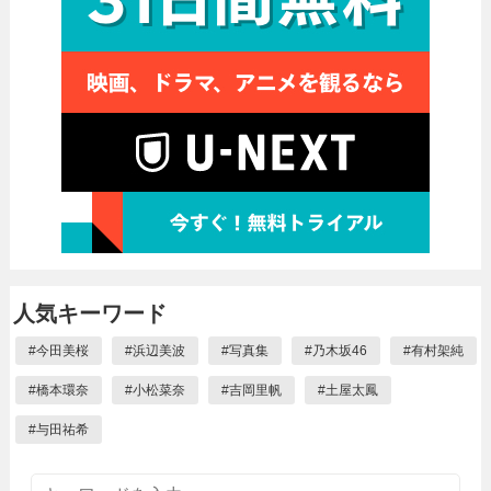
人気キーワード
#
今田美桜
#
浜辺美波
#
写真集
#
乃木坂46
#
有村架純
#
橋本環奈
#
小松菜奈
#
吉岡里帆
#
土屋太鳳
#
与田祐希