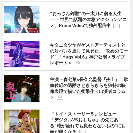
“おっさん剣聖”の一太刀に宿る人生
―― 世界で話題の本格アクションアニ
メ、Prime Videoで独占配信中
P R
キタニタツヤがゲストアーティストと
の対バンを通して見せた、“攻めのモー
ド” 「Hugs Vol.6」神戸公演＜ライブ
レポート＞
P R
主演・森七菜×長久允監督『炎上』 歌
舞伎町の過酷さときらきらを独特の映
像表現で描いた衝撃作＜出演者コラム
＞
P R
『トイ・ストーリー５』レビュー
「デジタルVSおもちゃ」の先にあ
る“時が流れても変わらないもの”に目
頭が熱くなる
P R