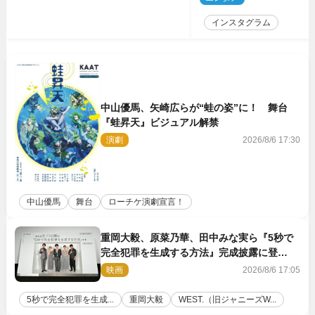
インスタグラム
中山優馬、矢崎広らが“蛙の姿”に！ 舞台
『蛙昇天』ビジュアル解禁
演劇
2026/8/6 17:30
中山優馬
舞台
ローチケ演劇宣言！
重岡大毅、原菜乃華、田中みな実ら『5秒で
完全犯罪を生成する方法』完成披露に登
壇！ それぞれのAI活用術も発表
映画
2026/8/6 17:05
5秒で完全犯罪を生成...
重岡大毅
WEST.（旧ジャニーズW...