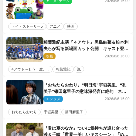
アニメ･ゲーム
2026/8/6 16:00
トイ・ストーリー5
アニメ
映画
相葉雅紀主演『４アウト』黒島結菜＆松本利
夫らが写る新場面カット公開 キャスト登壇
イベントも決定
映画
2026/8/6 16:00
4アウト ─もう一度、...
相葉雅紀
嵐
『おちたらおわり』“明日海”宇垣美里、“孔
美子”篠田麻里子の意味深発言に絶句 ネッ
ト驚き「まさか」「意外な展開」
エンタメ
2026/8/6 15:00
おちたらおわり
宇垣美里
篠田麻里子
『君は夏のなか』ついに気持ちが通じ合った
渉＆千晴「世界一美しいキスシーン」「めっ