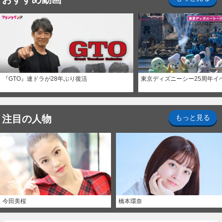
『GTO』連ドラが28年ぶり復活
東京ディズニーシー25周年イ
注目の人物
もっと見る
今田美桜
橋本環奈