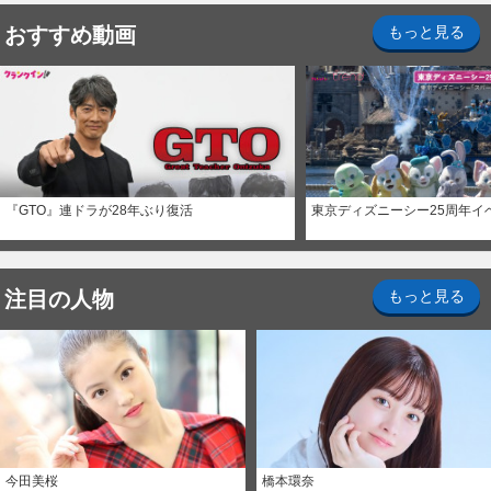
おすすめ動画
もっと見る
『GTO』連ドラが28年ぶり復活
東京ディズニーシー25周年イ
注目の人物
もっと見る
今田美桜
橋本環奈