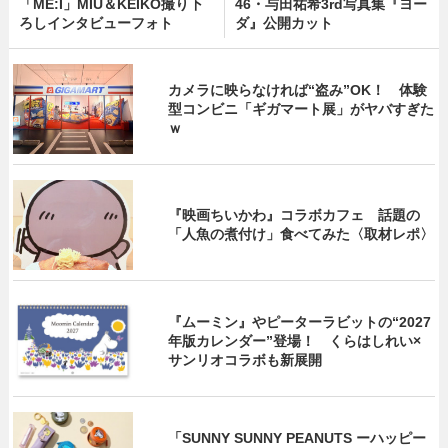
「ME:I」MIU＆KEIKO撮り下
46・与田祐希3rd写真集『ヨー
ろしインタビューフォト
ダ』公開カット
カメラに映らなければ“盗み”OK！ 体験
型コンビニ「ギガマート展」がヤバすぎた
ｗ
『映画ちいかわ』コラボカフェ 話題の
「人魚の煮付け」食べてみた〈取材レポ〉
『ムーミン』やピーターラビットの“2027
年版カレンダー”登場！ くらはしれい×
サンリオコラボも新展開
「SUNNY SUNNY PEANUTS ーハッピー