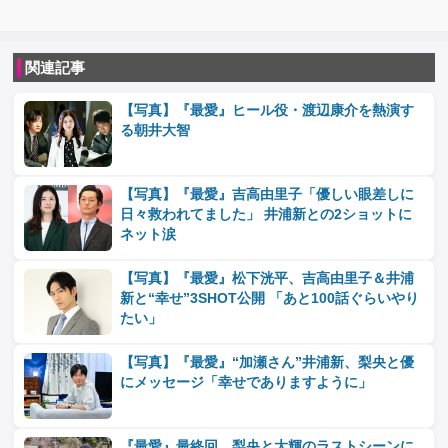
関連記事
【写真】『最愛』ヒール役・渡辺康介を熱演す
る朝井大智
【写真】『最愛』吉高由里子「優しい眼差しに
日々救われてました」 井浦新との2ショットに
ネット涙
【写真】『最愛』松下洸平、吉高由里子＆井浦
新と“幸せ”3SHOT公開 「あと100話ぐらいやり
たい」
【写真】『最愛』“加瀬さん”井浦新、梨央と優
にメッセージ「幸せでありますように」
『最愛』最終回、梨央と大輝のラストシーンに