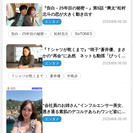
『告白－25年目の秘密－』第5話 “爽太”松村
北斗の恋が大きく動き出す
エンタメ
2026/8/8 06:30
告白－25年目の秘密－
松村北斗
SixTONES
『Ｔシャツが乾くまで』“咲子”蒼井優、まさ
かの“再会”にあ然 ネットも動揺「びっくり
した!!」「今さら?!」（ネタバレあり）
エンタメ
2026/8/8 06:00
Ｔシャツが乾くまで
蒼井優
中島歩
“会社員のお姉さん”インフルエンサー美女、
透き通る素肌のデコルテあらわワンピ姿に反
響
エンタメ
2026/8/8 06:00