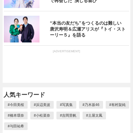
で再会した“演じる喜び”
“本当の友だち”をつくるのは難しい
唐沢寿明＆広瀬アリスが『トイ・スト
ーリー５』を語る
[ADVERTISEMENT]
人気キーワード
#
今田美桜
#
浜辺美波
#
写真集
#
乃木坂46
#
有村架純
#
橋本環奈
#
小松菜奈
#
吉岡里帆
#
土屋太鳳
#
与田祐希