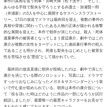
事件の真相を追う刑事・宮崎大輝（松下洸平）、そして、
あらゆる手段で梨央を守ろうとする弁護士・加瀬賢一郎
（井浦新）の3人を中心に展開するサスペンスラブストー
リー。17日の放送でドラマは最終回を迎え、複数の事件の
真相や背後に関わっていたある人物の正体が描かれる衝撃
的な展開を迎えた。本作で朝井が演じたのは、殺人・死体
遺棄事件の被害者となってしまう渡辺康介。劇中ではこの
康介が複数の女性をターゲットにした連続暴行事件の犯人
であることも明かされ、死後も梨央をはじめとした被害女
性を苦悩させる“悪役”として描かれていた。
最終回の放送直後に朝井が投稿したのは、劇中で演じた
康介を演じている際のソロショット。写真には、ドラマで
すっかりおなじみになったメガネ＆サスペンダーという装
いで佇む姿が収められている。朝井は本作の康介役につい
て「役を頂いた時はどのように作品の一部になろうか試行
錯誤しましたが、最愛唯一の最悪キャラクターをお見せで
きたかなと感じております」とつづった。