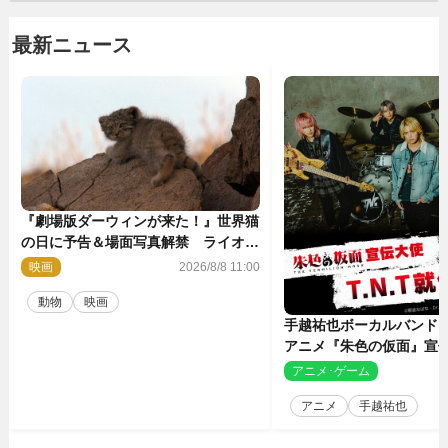
最新ニュース
『劇場版ダーウィンが来た！』世界猫
の日に予告＆場面写真解禁 ライオン
やマヌルネコの赤ちゃんが大集合
映画
2026/8/8 11:00
動物
映画
手越祐也ボーカルバンド「T
アニメ『朱色の仮面』宣
決定
アニメ･ゲーム
2
アニメ
手越祐也