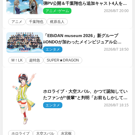
弾PV公開＆千葉翔也ら追加キャスト4人を発
表
アニメ･ゲーム
2026/8/7 20:00
アニメ
千葉翔也
梶原岳人
「EBiDAN museum 2026」新グループ
iiONDOが加わったメインビジュアル公
開！ 開催記念グッズラインナップも
エンタメ
2026/8/7 18:50
M！LK
超特急
SUPER★DRAGON
ホロライブ・大空スバル、かつて認知してい
たファンが“後輩”と判明「お前もしかしてあ
のときの？」
エンタメ
2026/8/7 18:15
ホロライブ
大空スバル
水宮枢