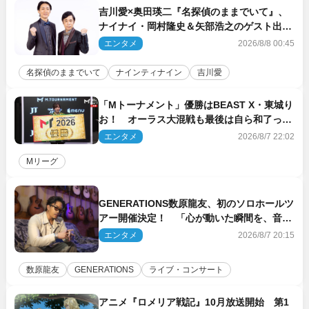
吉川愛×奥田瑛二『名探偵のままでいて』、
ナイナイ・岡村隆史＆矢部浩之のゲスト出演
が決定！
エンタメ
2026/8/8 00:45
名探偵のままでいて
ナインティナイン
吉川愛
「Mトーナメント」優勝はBEAST X・東城り
お！ オーラス大混戦も最後は自ら和了って
幕引き
エンタメ
2026/8/7 22:02
Mリーグ
GENERATIONS数原龍友、初のソロホールツ
アー開催決定！ 「心が動いた瞬間を、音に
乗せてお届けできれば」
エンタメ
2026/8/7 20:15
数原龍友
GENERATIONS
ライブ・コンサート
アニメ『ロメリア戦記』10月放送開始 第1