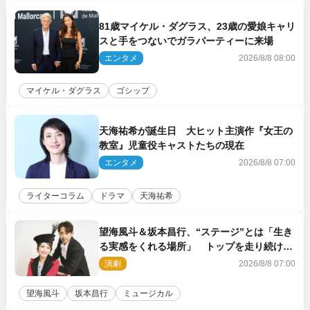
81歳マイケル・ダグラス、23歳の愛娘キャリ
スと手をつないでガラパーティーに来場
エンタメ
2026/8/8 08:00
マイケル・ダグラス
ゴシップ
天海祐希が誕生日 大ヒット主演作『女王の
教室』児童役キャストたちの現在
エンタメ
2026/8/8 07:00
ライターコラム
ドラマ
天海祐希
望海風斗＆坂本昌行、“ステージ”とは「生き
る実感をくれる場所」 トップを走り続ける
原動力を語る
演劇
2026/8/8 07:00
望海風斗
坂本昌行
ミュージカル