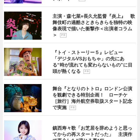
主演・森七菜×長久允監督『炎上』 歌
舞伎町の過酷さときらきらを独特の映
像表現で描いた衝撃作＜出演者コラム
＞
P R
『トイ・ストーリー５』レビュー
「デジタルVSおもちゃ」の先にあ
る“時が流れても変わらないもの”に目
頭が熱くなる
P R
舞台『となりのトトロ』ロンドン公演
を観劇できる特別企画！ ローチケ
［旅行］海外航空券取扱スタート記念
で実施
P R
鎮西寿々歌「お芝居を辞めようと思っ
てからの再スタートだった」 主演作