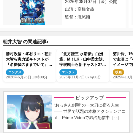
2026年08月07日（金）公開
出演：高橋文哉
監督：瀧悠輔
›
朝井大智 の関連記事
勝村政信・峯村リエ・朝井
『北方謙三 水滸伝』白洲
菊川怜、1
大智ら実力派キャストが
迅、M！LK・山中柔太朗、
で主演は「
『名探偵のままでいて』参
宇梶剛士ら新キャスト27名
イメージで
戦 主題歌は平井大「名残
一挙解禁！
エンタメ
エンタメ
映画
花」に決定
2026年6月26日 13時00分
2025年11月7日 07時00分
2025年10月
ピックアップ
“おっさん剣聖”の一太刀に宿る人生
―― 世界で話題の本格アクションアニ
メ、Prime Videoで独占配信中
P R