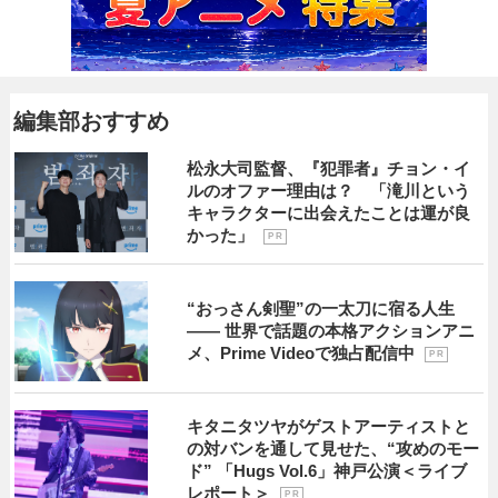
編集部おすすめ
松永大司監督、『犯罪者』チョン・イ
ルのオファー理由は？ 「滝川という
キャラクターに出会えたことは運が良
かった」
P R
“おっさん剣聖”の一太刀に宿る人生
―― 世界で話題の本格アクションアニ
メ、Prime Videoで独占配信中
P R
キタニタツヤがゲストアーティストと
の対バンを通して見せた、“攻めのモー
ド” 「Hugs Vol.6」神戸公演＜ライブ
レポート＞
P R