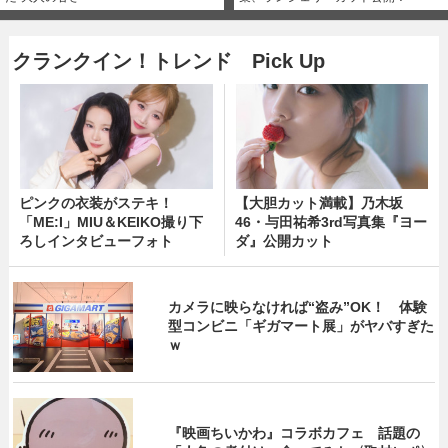
クランクイン！トレンド Pick Up
ピンクの衣装がステキ！
【大胆カット満載】乃木坂
「ME:I」MIU＆KEIKO撮り下
46・与田祐希3rd写真集『ヨー
ろしインタビューフォト
ダ』公開カット
カメラに映らなければ“盗み”OK！ 体験
型コンビニ「ギガマート展」がヤバすぎた
ｗ
『映画ちいかわ』コラボカフェ 話題の