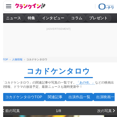
ニュース
特集
インタビュー
コラム
プレゼント
[ADVERTISEMENT]
TOP
人物情報
コカドケンタロウ
コカドケンタロウ
「コカドケンタロウ」の関連記事や写真の一覧です。
「あの頃。」
などの映画出
演情報、ドラマの放送予定、最新ニュースも随時更新中！
コカドケンタロウTOP
関連記事
出演作品一覧
出演映画一
前の写真
1/8
次の写真