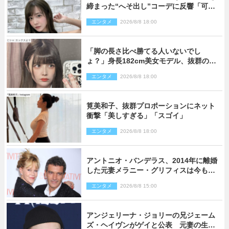
締まった“へそ出し”コーデに反響「可愛
い過ぎる」
エンタメ
2026/8/8 18:00
「脚の長さ比べ勝てる人いないでし
ょ？」身長182cm美女モデル、抜群のプ
ロポーションにネット衝撃
エンタメ
2026/8/8 18:00
筧美和子、抜群プロポーションにネット
衝撃「美しすぎる」「スゴイ」
エンタメ
2026/8/8 18:00
アントニオ・バンデラス、2014年に離婚
した元妻メラニー・グリフィスは今も
「親友の一人」
エンタメ
2026/8/8 15:00
アンジェリーナ・ジョリーの兄ジェーム
ズ・ヘイヴンがゲイと公表 元妻の生配