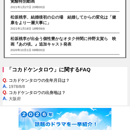
覚醒特別動画
2021年1月27日 20時00分
松坂桃李、結婚後初の公の場 結婚してからの変化は「健
康をより一層大事に」
2021年1月18日 18時59分
松坂桃李が出会う個性豊かなオタク仲間に仲野太賀ら 映
画『あの頃。』追加キャスト発表
2020年10月1日 08時00分
「コカドケンタロウ」に関するFAQ
Q.
コカドケンタロウの生年月日は？
A.
1978/8/8
Q.
コカドケンタロウの出身地は？
A.
大阪府