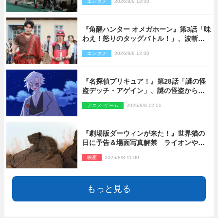
エンタメ
2026/8/8 12:00
『角醒ハンター オメガホーン』第3話「味
わえ！怒りのタッグバトル！」、波斬の
ギリコがハンターバトルを挑んできた！
エンタメ
2026/8/8 12:00
『名探偵プリキュア！』第28話「謎の怪
盗デッチ・アゲイン」、謎の怪盗から不
思議な予告状が届く
アニメ･ゲーム
2026/8/8 12:00
『劇場版ダーウィンが来た！』世界猫の
日に予告＆場面写真解禁 ライオンやマ
ヌルネコの赤ちゃんが大集合
映画
2026/8/8 11:00
もっと見る