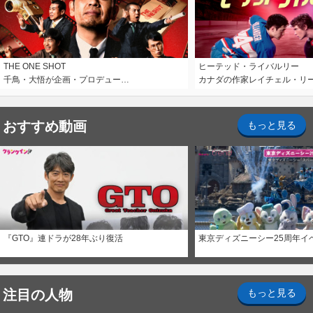
THE ONE SHOT
ヒーテッド・ライバルリー
千鳥・大悟が企画・プロデュー…
カナダの作家レイチェル・リ
おすすめ動画
もっと見る
『GTO』連ドラが28年ぶり復活
東京ディズニーシー25周年イ
注目の人物
もっと見る