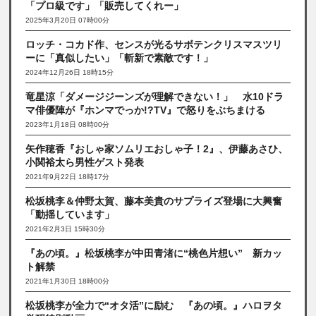
「プロ級です」「販売してくれー」
2025年3月20日 07時00分
ロッチ・コカド作、センスが光るサボテンクリスマスツリ
ーに「真似したい」「斬新で素敵です！」
2024年12月26日 18時15分
竜星涼「ダメージジーンズが理解できない！」 水10ドラ
マ俳優陣が『ホンマでっか!?TV』で怒りをぶちまける
2023年1月18日 08時00分
矢作穂香『おしゃ家ソムリエおしゃ子！2』、伊藤あさひ、
小関裕太ら男性ゲスト発表
2021年9月22日 18時17分
松坂桃李＆仲野太賀、藤本美貴のサプライズ登場に大興奮
「動揺しています」
2021年2月3日 15時30分
『あの頃。』松坂桃李が中田青渚に“桃色片想い” 新カッ
ト解禁
2021年1月30日 18時00分
松坂桃李が全力で“オタ活”に励む 『あの頃。』ハロヲタ