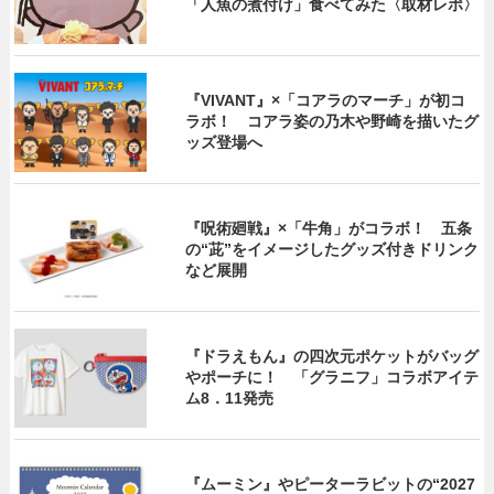
「人魚の煮付け」食べてみた〈取材レポ〉
『VIVANT』×「コアラのマーチ」が初コ
ラボ！ コアラ姿の乃木や野崎を描いたグ
ッズ登場へ
『呪術廻戦』×「牛角」がコラボ！ 五条
の“茈”をイメージしたグッズ付きドリンク
など展開
『ドラえもん』の四次元ポケットがバッグ
やポーチに！ 「グラニフ」コラボアイテ
ム8．11発売
『ムーミン』やピーターラビットの“2027