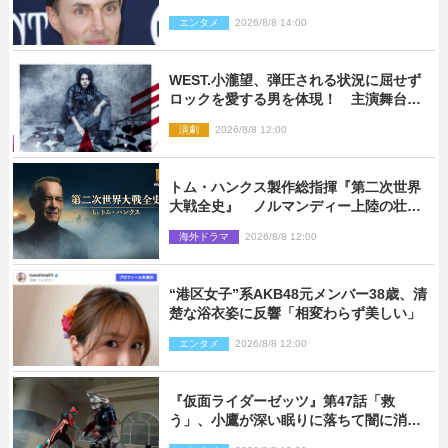
信で明らかに
エンタメ
2026/8/8 14:00
WEST.小瀧望、弾圧される状況に屈せず
ロックを愛する男を体現！ 主演舞台
『ロックンロール』ビジュアル解禁
演劇
2026/8/8 12:00
トム・ハンクス製作総指揮『第二次世界
大戦全史』 ノルマンディー上陸の壮絶
な戦場を収めた特別映像解禁
海外ドラマ
2026/8/8 12:00
“港区女子”系AKB48元メンバー38歳、清
楚な浴衣姿に反響「相変わらず美しい」
エンタメ
2026/8/8 12:00
『仮面ライダーゼッツ』第47話「救
う」、小鷹が深い眠りに落ちて闇に消え
る…？