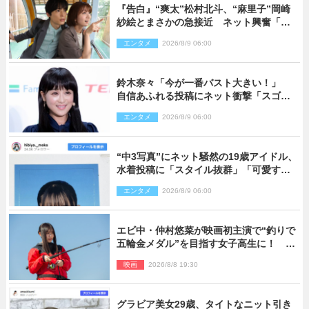
『告白』“爽太”松村北斗、“麻里子”岡崎
紗絵とまさかの急接近 ネット興奮「そ
の反応は」「いいの!?」（ネタバレあ
エンタメ
2026/8/9 06:00
り）
鈴木奈々「今が一番バスト大きい！」
自信あふれる投稿にネット衝撃「スゴ
イ」「写真集を出して欲しい」
エンタメ
2026/8/9 06:00
“中3写真”にネット騒然の19歳アイドル、
水着投稿に「スタイル抜群」「可愛すぎ
る」と絶賛の声
エンタメ
2026/8/9 06:00
エビ中・仲村悠菜が映画初主演で“釣りで
五輪金メダル”を目指す女子高生に！ 映
画『つりこまち』今秋公開
映画
2026/8/8 19:30
グラビア美女29歳、タイトなニット引き