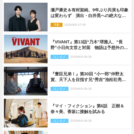
瀬戸康史＆有村架純、9年ぶり共演も印象
は変わらず 演出・白井晃への絶大なる
信頼を胸に舞台『キュー』に挑む
演劇
2026/8/9 07:00
『VIVANT』第13話“乃木”堺雅人、“長
野”小日向文世と対面 物語は予想外の展
開へ
エンタメ
2026/8/9 06:30
『豊臣兄弟！』第30回 “小一郎”仲野太
賀、天下人を目指す兄“秀吉”池松壮亮
と“清須会議”へ
エンタメ
2026/8/9 06:30
『マイ・フィクション』第6話 正樹＆
奈々美、香坂に接触を試みる
エンタメ
2026/8/9 06:30