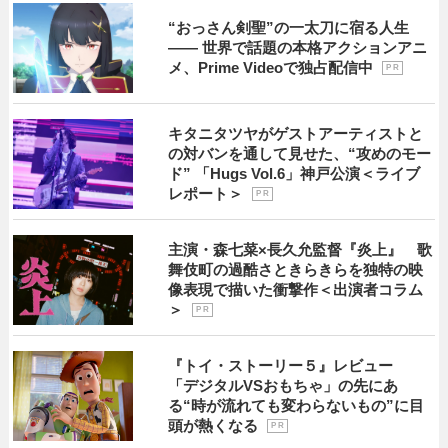
“おっさん剣聖”の一太刀に宿る人生
―― 世界で話題の本格アクションアニ
メ、Prime Videoで独占配信中
P R
キタニタツヤがゲストアーティストと
の対バンを通して見せた、“攻めのモー
ド” 「Hugs Vol.6」神戸公演＜ライブ
レポート＞
P R
主演・森七菜×長久允監督『炎上』 歌
舞伎町の過酷さときらきらを独特の映
像表現で描いた衝撃作＜出演者コラム
＞
P R
『トイ・ストーリー５』レビュー
「デジタルVSおもちゃ」の先にあ
る“時が流れても変わらないもの”に目
頭が熱くなる
P R