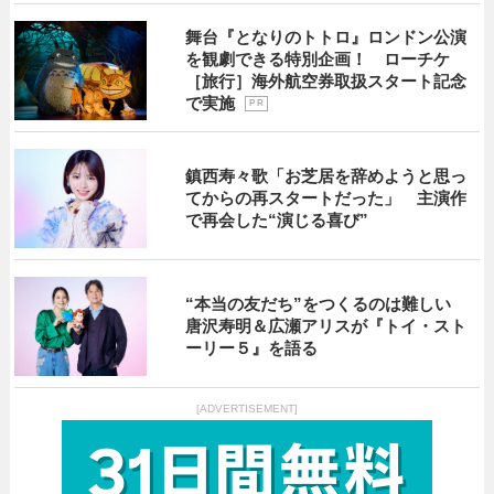
舞台『となりのトトロ』ロンドン公演
を観劇できる特別企画！ ローチケ
［旅行］海外航空券取扱スタート記念
で実施
P R
鎮西寿々歌「お芝居を辞めようと思っ
てからの再スタートだった」 主演作
で再会した“演じる喜び”
“本当の友だち”をつくるのは難しい
唐沢寿明＆広瀬アリスが『トイ・スト
ーリー５』を語る
[ADVERTISEMENT]