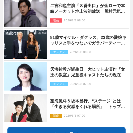
二宮和也主演『８番出口』が金ローで本
編ノーカット地上波初放送 川村元気監
督＆二宮コメント到着
映画
2026/8/8 08:00
81歳マイケル・ダグラス、23歳の愛娘キ
ャリスと手をつないでガラパーティーに
来場
エンタメ
2026/8/8 08:00
天海祐希が誕生日 大ヒット主演作『女
王の教室』児童役キャストたちの現在
エンタメ
2026/8/8 07:00
望海風斗＆坂本昌行、“ステージ”とは
「生きる実感をくれる場所」 トップを
走り続ける原動力を語る
演劇
2026/8/8 07:00