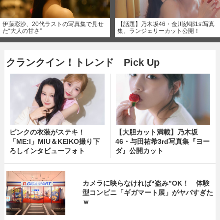
伊藤彩沙、20代ラストの写真集で見せ
【話題】乃木坂46・金川紗耶1st写真
た“大人の甘さ”
集、ランジェリーカット公開！
クランクイン！トレンド Pick Up
ピンクの衣装がステキ！
【大胆カット満載】乃木坂
「ME:I」MIU＆KEIKO撮り下
46・与田祐希3rd写真集『ヨー
ろしインタビューフォト
ダ』公開カット
カメラに映らなければ“盗み”OK！ 体験
型コンビニ「ギガマート展」がヤバすぎた
ｗ