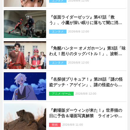
エンタメ
2026/8/8 12:00
『仮面ライダーゼッツ』第47話「救
う」、小鷹が深い眠りに落ちて闇に消え
る…？
エンタメ
2026/8/8 12:00
『角醒ハンター オメガホーン』第3話「味
わえ！怒りのタッグバトル！」、波斬の
ギリコがハンターバトルを挑んできた！
エンタメ
2026/8/8 12:00
『名探偵プリキュア！』第28話「謎の怪
盗デッチ・アゲイン」、謎の怪盗から不
思議な予告状が届く
アニメ･ゲーム
2026/8/8 12:00
『劇場版ダーウィンが来た！』世界猫の
日に予告＆場面写真解禁 ライオンやマ
ヌルネコの赤ちゃんが大集合
映画
2026/8/8 11:00