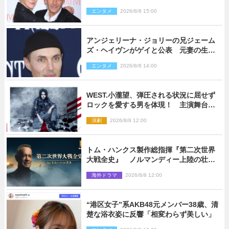
「親友の一人」
エンタメ
2026/8/8 15:00
アンジェリーナ・ジョリーの兄ジェーム
ズ・ヘイヴンがゲイと公表 元妻の生配
信で明らかに
エンタメ
2026/8/8 14:00
WEST.小瀧望、弾圧される状況に屈せず
ロックを愛する男を体現！ 主演舞台
『ロックンロール』ビジュアル解禁
演劇
2026/8/8 12:00
トム・ハンクス製作総指揮『第二次世界
大戦全史』 ノルマンディー上陸の壮絶
な戦場を収めた特別映像解禁
海外ドラマ
2026/8/8 12:00
“港区女子”系AKB48元メンバー38歳、清
楚な浴衣姿に反響「相変わらず美しい」