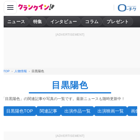
ニュース
特集
インタビュー
コラム
プレゼント
[ADVERTISEMENT]
TOP
人物情報
目黒陽色
目黒陽色
「目黒陽色」の関連記事や写真の一覧です。最新ニュースも随時更新中！
目黒陽色TOP
関連記事
出演作品一覧
出演映画一覧
画像
[ADVERTISEMENT]