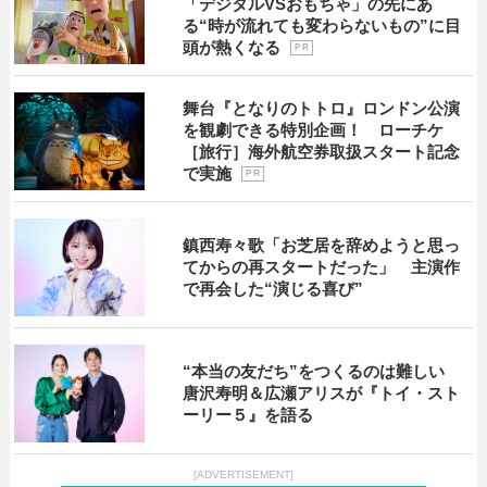
「デジタルVSおもちゃ」の先にあ
る“時が流れても変わらないもの”に目
頭が熱くなる
P R
舞台『となりのトトロ』ロンドン公演
を観劇できる特別企画！ ローチケ
［旅行］海外航空券取扱スタート記念
で実施
P R
鎮西寿々歌「お芝居を辞めようと思っ
てからの再スタートだった」 主演作
で再会した“演じる喜び”
“本当の友だち”をつくるのは難しい
唐沢寿明＆広瀬アリスが『トイ・スト
ーリー５』を語る
[ADVERTISEMENT]