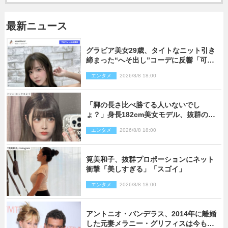
最新ニュース
グラビア美女29歳、タイトなニット引き
締まった“へそ出し”コーデに反響「可愛
い過ぎる」
エンタメ
2026/8/8 18:00
「脚の長さ比べ勝てる人いないでし
ょ？」身長182cm美女モデル、抜群のプ
ロポーションにネット衝撃
エンタメ
2026/8/8 18:00
筧美和子、抜群プロポーションにネット
衝撃「美しすぎる」「スゴイ」
エンタメ
2026/8/8 18:00
アントニオ・バンデラス、2014年に離婚
した元妻メラニー・グリフィスは今も