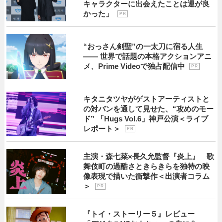
キャラクターに出会えたことは運が良
かった」
P R
“おっさん剣聖”の一太刀に宿る人生
―― 世界で話題の本格アクションアニ
メ、Prime Videoで独占配信中
P R
キタニタツヤがゲストアーティストと
の対バンを通して見せた、“攻めのモー
ド” 「Hugs Vol.6」神戸公演＜ライブ
レポート＞
P R
主演・森七菜×長久允監督『炎上』 歌
舞伎町の過酷さときらきらを独特の映
像表現で描いた衝撃作＜出演者コラム
＞
P R
『トイ・ストーリー５』レビュー