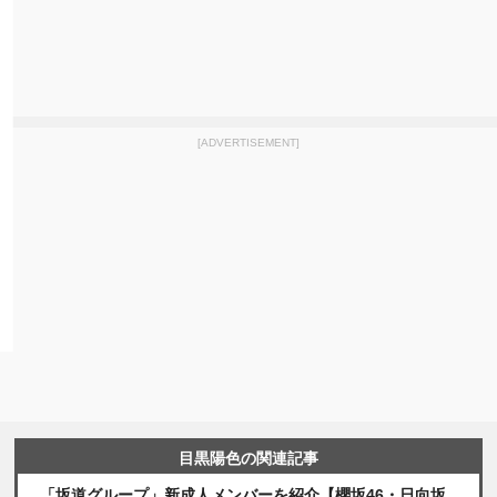
[ADVERTISEMENT]
目黒陽色の関連記事
「坂道グループ」新成人メンバーを紹介【櫻坂46・日向坂