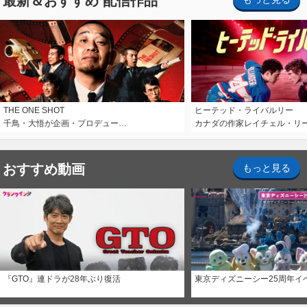
最新＆おすすめ 配信作品
THE ONE SHOT
ヒーテッド・ライバルリー
千鳥・大悟が企画・プロデュー…
カナダの作家レイチェル・リ
おすすめ動画
もっと見る
『GTO』連ドラが28年ぶり復活
東京ディズニーシー25周年イ