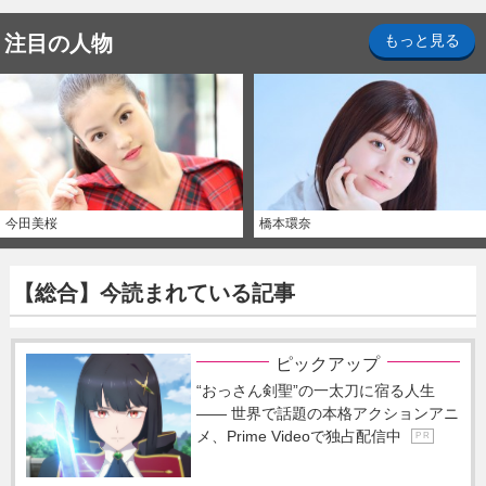
注目の人物
もっと見る
今田美桜
橋本環奈
【総合】今読まれている記事
ピックアップ
“おっさん剣聖”の一太刀に宿る人生
―― 世界で話題の本格アクションアニ
メ、Prime Videoで独占配信中
P R