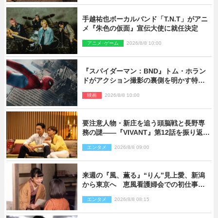
手越祐也ボーカルバンド「T.N.T」がアニ
メ『朱色の仮面』宣伝大使に就任決定
アニメ･ゲーム
2026/8/8 10:00
『スパイダーマン：BND』トム・ホラン
ドがアクション撮影の裏側を明かす特別
映像解禁
映画
2026/8/8 10:00
要注意人物・新庄を追う頭脳戦と長野専
務の謎――『VIVANT』第12話を振り返
る！
エンタメ
2026/8/8 09:00
来週の『風、薫る』“りん”見上愛、新潟
から東京へ 恵風看護婦会での初仕事に
向かう
エンタメ
2026/8/8 08:15