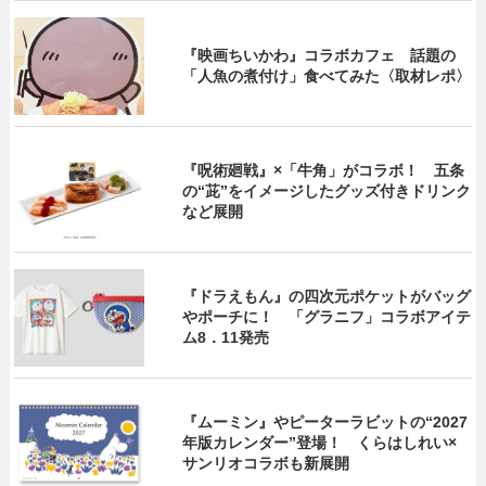
『映画ちいかわ』コラボカフェ 話題の
「人魚の煮付け」食べてみた〈取材レポ〉
『呪術廻戦』×「牛角」がコラボ！ 五条
の“茈”をイメージしたグッズ付きドリンク
など展開
『ドラえもん』の四次元ポケットがバッグ
やポーチに！ 「グラニフ」コラボアイテ
ム8．11発売
『ムーミン』やピーターラビットの“2027
年版カレンダー”登場！ くらはしれい×
サンリオコラボも新展開