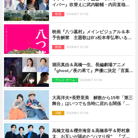
イバー』吹替えに武内駿輔・内田直哉・
種崎敦美・井上和彦ら豪華声優陣が集
映画
2026/8/7 07:00
結！
映画『八つ墓村』メインビジュアル＆本
予告解禁 主題歌はB’z松本孝弘率いる
TMG「DOOM」に決定
映画
2026/8/7 07:00
堀田真由＆高橋一生、長編劇場アニメ
『ghost／夜の果て』声優に決定「言葉に
はできない沢山の感情を思い出しまし
アニメ･ゲーム
2026/8/7 07:00
た」
大高洋夫×長野里美 解散から15年「第三
舞台」はいつでも当時に戻れる関係「や
っぱり他の方たちとは違います」
演劇
2026/8/7 07:00
高橋文哉＆櫻井海音＆高橋恭平＆野村康
太、お互いが認めた“ハマり役” 『ブル