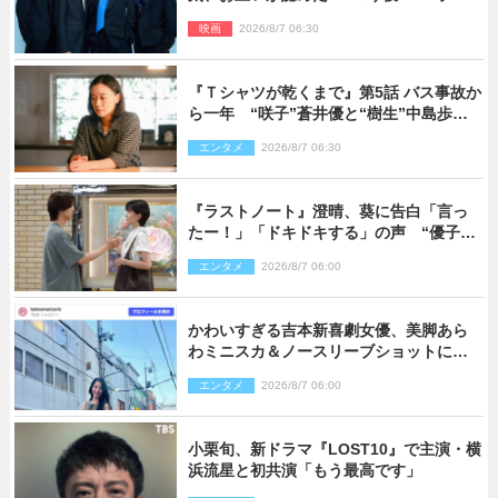
ーロック』で築いた最高のチームワーク
映画
2026/8/7 06:30
『Ｔシャツが乾くまで』第5話 バス事故か
ら一年 “咲子”蒼井優と“樹生”中島歩は
心を許しあえる関係に
エンタメ
2026/8/7 06:30
『ラストノート』澄晴、葵に告白「言っ
たー！」「ドキドキする」の声 “優子劇
場”も話題
エンタメ
2026/8/7 06:00
かわいすぎる吉本新喜劇女優、美脚あら
わミニスカ＆ノースリーブショットに反
響
エンタメ
2026/8/7 06:00
小栗旬、新ドラマ『LOST10』で主演・横
浜流星と初共演「もう最高です」