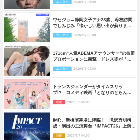
エンタメ
2026/8/7 06:00
ワセジョ→静岡女子アナ23歳、母校訪問
でしみじみ「懐かしい思い出が蘇りまし
た」
エンタメ
2026/8/7 06:00
171cm“人気ABEMAアナウンサー”の抜群
プロポーションに衝撃 ドレス姿が「美
しい」「品がありすぎる」
エンタメ
2026/8/7 06:00
トランスジェンダーがタイムスリッ
プ!? コメディ映画『となりのとらんす
少女ちゃん』11.7公開決定
映画
2026/8/7 05:00
IMP.、新橋演舞場に降臨！ 滝沢秀明構
成・演出の主演舞台『IMPACT26』上演決
定
演劇
2026/8/7 04:00