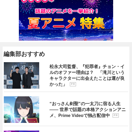
編集部おすすめ
松永大司監督、『犯罪者』チョン・イ
ルのオファー理由は？ 「滝川という
キャラクターに出会えたことは運が良
かった」
P R
“おっさん剣聖”の一太刀に宿る人生
―― 世界で話題の本格アクションアニ
メ、Prime Videoで独占配信中
P R