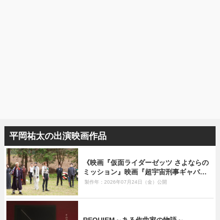
平岡祐太の出演映画作品
《映画『仮面ライダーゼッツ さよならの
ミッション』映画『超宇宙刑事ギャバン
インフィニティ 太陽が泣いた日』》
製作年：2026年07月24日（金）公開
REQUIEM～ある作曲家の物語～