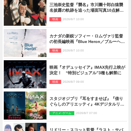
三池崇史監督『襲名』市川團十郎白猿襲
名披露の軌跡を追った場面写真10点解
禁！
映画
2026/8/7 10:00
カナダの新鋭ソフィー・ロムヴァリ監督
の初長編映画『Blue Heron／ブルーヘロ
ン』10.23公開
映画
2026/8/7 10:00
映画『オデュッセイア』IMAX先行上映が
決定！ “特別ビジュアル”3種も解禁に
映画
2026/8/7 09:00
スタジオジブリ『耳をすませば』『借り
ぐらしのアリエッティ』4Kデジタルリマ
スターでIMAX上映決定！
アニメ･ゲーム
2026/8/7 07:00
リドリー・スコット監督『ラスト・サバ