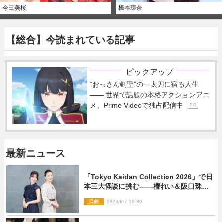
今田美桜
橋本環奈
【総合】今読まれている記事
ピックアップ
“おっさん剣聖”の一太刀に宿る人生
―― 世界で話題の本格アクションアニ
メ、Prime Videoで独占配信中
P R
最新ニュース
「Tokyo Kaidan Collection 2026」で日
本三大怪談に挑む――檀れい＆阪口珠美
が語る「牡丹灯籠」の新たな魅力
演劇
2026/8/7 10:30