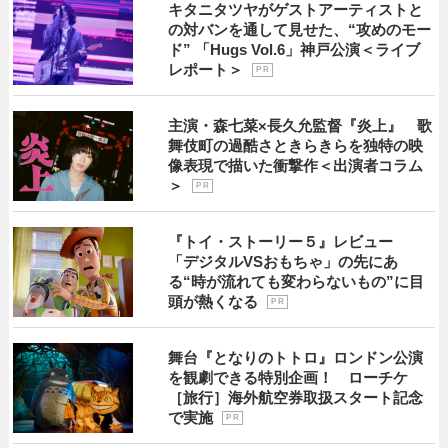
キタニタツヤがゲストアーティストと
の対バンを通して見せた、“攻めのモー
ド” 「Hugs Vol.6」神戸公演＜ライブ
レポート＞
P R
主演・森七菜×長久允監督『炎上』 歌
舞伎町の過酷さときらきらを独特の映
像表現で描いた衝撃作＜出演者コラム
＞
P R
『トイ・ストーリー５』レビュー
「デジタルVSおもちゃ」の先にあ
る“時が流れても変わらないもの”に目
頭が熱くなる
P R
舞台『となりのトトロ』ロンドン公演
を観劇できる特別企画！ ローチケ
［旅行］海外航空券取扱スタート記念
で実施
P R