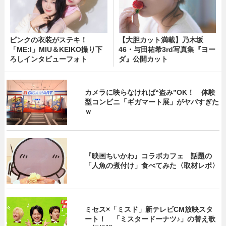
ピンクの衣装がステキ！
【大胆カット満載】乃木坂
「ME:I」MIU＆KEIKO撮り下
46・与田祐希3rd写真集『ヨー
ろしインタビューフォト
ダ』公開カット
カメラに映らなければ“盗み”OK！ 体験
型コンビニ「ギガマート展」がヤバすぎた
ｗ
『映画ちいかわ』コラボカフェ 話題の
「人魚の煮付け」食べてみた〈取材レポ〉
ミセス×「ミスド」新テレビCM放映スタ
ート！ 「ミスタードーナツ♪」の替え歌