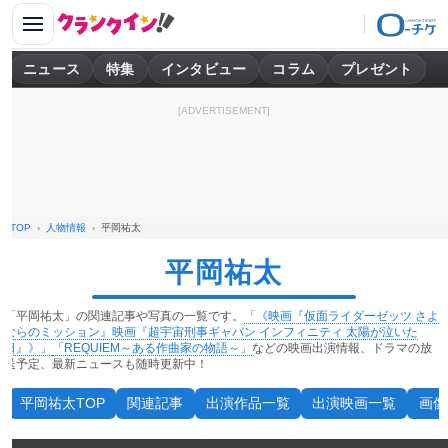
ニュース
特集
インタビュー
コラム
プレゼント
[ADVERTISEMENT]
TOP
人物情報
平岡祐太
平岡祐太
「平岡祐太」の関連記事や写真の一覧です。
「《映画『仮面ライダーゼッツ さよ
ならのミッション』映画『超宇宙刑事ギャバン インフィニティ 太陽が泣いた
日』》」
「REQUIEM～ある作曲家の物語～」
などの映画出演情報、ドラマの放
送予定、最新ニュースも随時更新中！
平岡祐太TOP
関連記事
出演作品一覧
出演映画一覧
画像