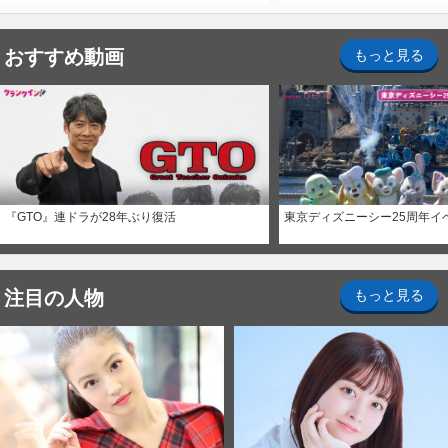
おすすめ動画
もっと見る
『GTO』連ドラが28年ぶり復活
東京ディズニーシー25周年イ
注目の人物
もっと見る