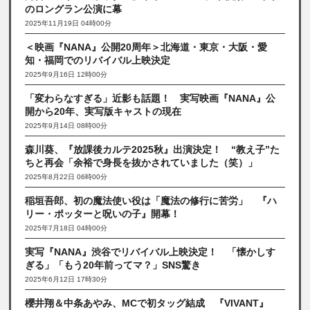
のロングラン公演に幕
2025年11月19日 04時00分
＜映画『NANA』公開20周年＞北海道・東京・大阪・愛
知・福岡でのリバイバル上映決定
2025年9月16日 12時00分
「変わらなすぎる」近影も話題！ 実写映画『NANA』公
開から20年、実写版キャストの現在
2025年9月14日 08時00分
森川葵、『放課後カルテ2025秋』出演決定！ “教え子”た
ちと再会「余裕で身長を抜かされていました（笑）」
2025年8月22日 06時00分
稲垣吾郎、初の魔法使い役は「魔法の修行に苦労」 『ハ
リー・ポッターと呪いの子』開幕！
2025年7月18日 04時00分
実写『NANA』渋谷でリバイバル上映決定！ 「懐かしす
ぎる」「もう20年前ってマ？」SNS驚き
2025年6月12日 17時30分
櫻井翔＆中条あやみ、MCで初タッグ結成 『VIVANT』