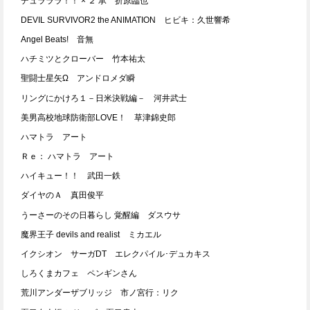
デュラララ！！ × ２ 承 折原臨也
DEVIL SURVIVOR2 the ANIMATION ヒビキ：久世響希
Angel Beats! 音無
ハチミツとクローバー 竹本祐太
聖闘士星矢Ω アンドロメダ瞬
リングにかけろ１－日米決戦編－ 河井武士
美男高校地球防衛部LOVE！ 草津錦史郎
ハマトラ アート
Ｒｅ： ハマトラ アート
ハイキュー！！ 武田一鉄
ダイヤのＡ 真田俊平
うーさーのその日暮らし 覚醒編 ダスウサ
魔界王子 devils and realist ミカエル
イクシオン サーガDT エレクパイル･デュカキス
しろくまカフェ ペンギンさん
荒川アンダーザブリッジ 市ノ宮行：リク