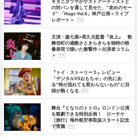
キタニタツヤがゲストアーティストと
の対バンを通して見せた、“攻めのモー
ド” 「Hugs Vol.6」神戸公演＜ライブ
レポート＞
P R
主演・森七菜×長久允監督『炎上』 歌
舞伎町の過酷さときらきらを独特の映
像表現で描いた衝撃作＜出演者コラム
＞
P R
『トイ・ストーリー５』レビュー
「デジタルVSおもちゃ」の先にあ
る“時が流れても変わらないもの”に目
頭が熱くなる
P R
舞台『となりのトトロ』ロンドン公演
を観劇できる特別企画！ ローチケ
［旅行］海外航空券取扱スタート記念
で実施
P R