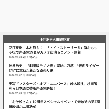
神谷浩史の関連記事
花江夏樹、木村昴も！ 『トイ・ストーリー５』新おもち
ゃ役で声優陣15名がカメオ出演＆コメント到着
2026年6月29日 12時00分
神谷浩史、『劇場版モノノ怪』完結に万感 “仮面ライダー
2号”に重ねた新たな薬売り像
2026年6月5日 12時00分
実写『マスターズ・オブ・ユニバース』鈴木崚汰、杉田智
和ら日本語吹替版声優陣解禁！
2026年5月22日 17時00分
「おそ松さん」10周年スペシャルイベントで未放送の第4期
最終回が上映決定