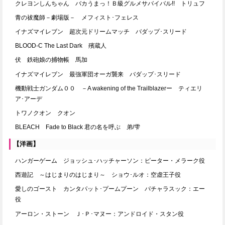
クレヨンしんちゃん バカうまっ！Ｂ級グルメサバイバル!! トリュフ
青の祓魔師－劇場版－ メフィスト･フェレス
イナズマイレブン 超次元ドリームマッチ バダップ･スリード
BLOOD-C The Last Dark 殯蔵人
伏 鉄砲娘の捕物帳 馬加
イナズマイレブン 最強軍団オーガ襲来 バダップ･スリード
機動戦士ガンダム００ －A wakening of the Trailblazerー ティエリ
ア･アーデ
トワノクオン クオン
BLEACH Fade to Black 君の名を呼ぶ 弟/雫
【洋画】
ハンガーゲーム ジョッシュ･ハッチャーソン：ピーター・メラーク役
西遊記 ～はじまりのはじまり～ ショウ･ルオ：空虚王子役
愛しのゴースト カンタパット･プームプーン パチャラスック：エー
役
アーロン・ストーン Ｊ･Ｐ･マヌー：アンドロイド・スタン役