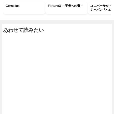
Cornelius
FortuneX ～王者への道～
ユニバーサル・
ジャパン「ハロ
ホラー・ナイト 
ナイト～パス」
あわせて読みたい