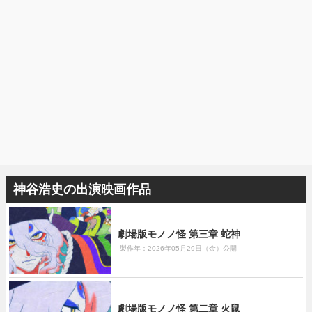
神谷浩史の出演映画作品
劇場版モノノ怪 第三章 蛇神
製作年：2026年05月29日（金）公開
劇場版モノノ怪 第二章 火鼠