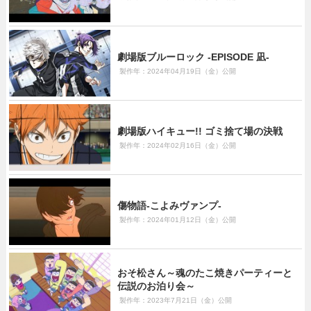
劇場版ブルーロック -EPISODE 凪-
製作年：2024年04月19日（金）公開
劇場版ハイキュー!! ゴミ捨て場の決戦
製作年：2024年02月16日（金）公開
傷物語-こよみヴァンプ-
製作年：2024年01月12日（金）公開
おそ松さん～魂のたこ焼きパーティーと
伝説のお泊り会～
製作年：2023年7月21日（金）公開