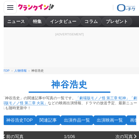
ニュース
特集
インタビュー
コラム
プレゼント
[ADVERTISEMENT]
TOP
人物情報
神谷浩史
神谷浩史
「神谷浩史」の関連記事や写真の一覧です。
「劇場版モノノ怪 第三章 蛇神」
「劇
場版モノノ怪 第二章 火鼠」
などの映画出演情報、ドラマの放送予定、最新ニュー
スも随時更新中！
神谷浩史TOP
関連記事
出演作品一覧
出演映画一覧
画像
前の写真
1/106
次の写真