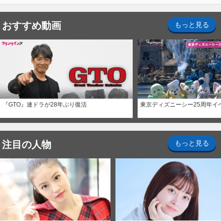
おすすめ動画
もっと見る
『GTO』連ドラが28年ぶり復活
東京ディズニーシー25周年イ
注目の人物
もっと見る