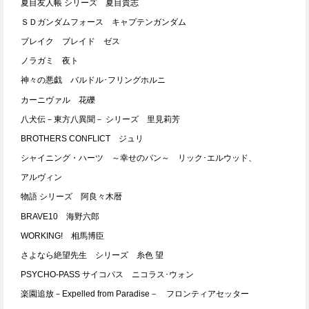
夏目友人帳 シリーズ 夏目貴志
ＳＤガンダムフォース キャプテンガンダム
ブレイク ブレイド ゼス
ノラガミ 夜ト
神々の悪戯 バルドル･フリングホルニ
カーニヴァル 花礫
八犬伝－東方八異聞－ シリーズ 里見莉芳
BROTHERS CONFLICT ジュリ
シャイニング・ハーツ ～幸せのパン～ リック･エルウッド、
アルヴィン
物語 シリーズ 阿良々木暦
BRAVE10 海野六郎
WORKING! 相馬博臣
さよなら絶望先生 シリーズ 糸色 望
PSYCHO-PASS サイコパス ニコラス･ウォン
楽園追放－Expelled from Paradise－ フロンティアセッター