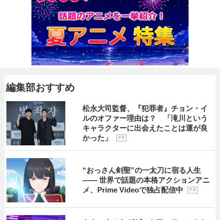
編集部おすすめ
松永大司監督、『犯罪者』チョン・イ
ルのオファー理由は？ 「滝川という
キャラクターに出会えたことは運が良
かった」
P R
“おっさん剣聖”の一太刀に宿る人生
―― 世界で話題の本格アクションアニ
メ、Prime Videoで独占配信中
P R