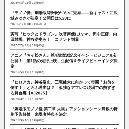
2026年4月24日 18時00分
『モノノ怪』劇場版3部作がついに完結――新キャストに沢
城みゆきが決定！公開日は5.29に
2025年12月10日 19時00分
実写『ヒックとドラゴン』吹替声優にLynn、田中正彦、内
田雄馬、神谷浩史ら！ コメント到着
2025年7月31日 12時00分
アニメ『おそ松さん』第4期放送記念イベントビジュアル初
公開！ 第1話の先行上映、生配信＆ライブビューイング決
定
2025年5月19日 18時06分
『ヒロアカ』神谷浩史、三宅健太に向かって毎回「お前を
倒す！」と叫ぶ理由は？ 孤独なアフレコ現場での熱すぎ
る舞台裏【AJ2025】
2025年3月22日 18時20分
『劇場版モノノ怪 第二章 火鼠』アクションシーン満載の特
別予告解禁 来場者特典も決定
2025年3月10日 19時00分