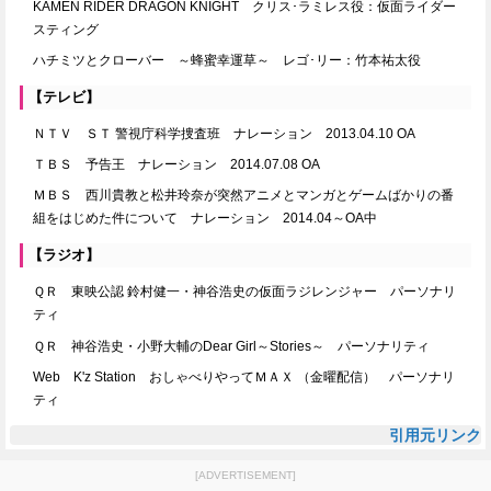
KAMEN RIDER DRAGON KNIGHT クリス･ラミレス役：仮面ライダー
スティング
ハチミツとクローバー ～蜂蜜幸運草～ レゴ･リー：竹本祐太役
【テレビ】
ＮＴＶ ＳＴ 警視庁科学捜査班 ナレーション 2013.04.10 OA
ＴＢＳ 予告王 ナレーション 2014.07.08 OA
ＭＢＳ 西川貴教と松井玲奈が突然アニメとマンガとゲームばかりの番
組をはじめた件について ナレーション 2014.04～OA中
【ラジオ】
ＱＲ 東映公認 鈴村健一・神谷浩史の仮面ラジレンジャー パーソナリ
ティ
ＱＲ 神谷浩史・小野大輔のDear Girl～Stories～ パーソナリティ
Web K'z Station おしゃべりやってＭＡＸ （金曜配信） パーソナリ
ティ
引用元リンク
[ADVERTISEMENT]