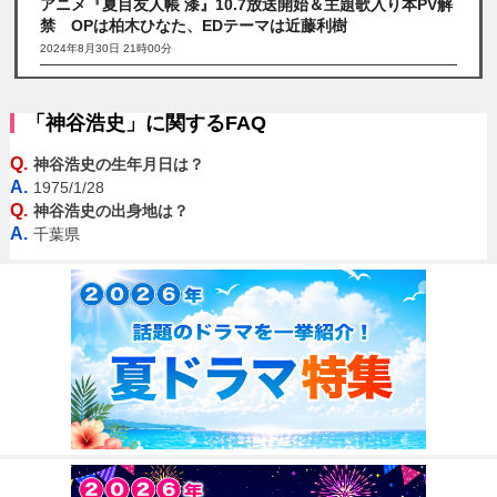
アニメ『夏目友人帳 漆』10.7放送開始＆主題歌入り本PV解
禁 OPは柏木ひなた、EDテーマは近藤利樹
2024年8月30日 21時00分
「神谷浩史」に関するFAQ
Q.
神谷浩史の生年月日は？
A.
1975/1/28
Q.
神谷浩史の出身地は？
A.
千葉県