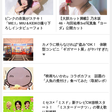
ピンクの衣装がステキ！
【大胆カット満載】乃木坂
「ME:I」MIU＆KEIKO撮り下
46・与田祐希3rd写真集『ヨー
ろしインタビューフォト
ダ』公開カット
カメラに映らなければ“盗み”OK！ 体験
型コンビニ「ギガマート展」がヤバすぎた
ｗ
『映画ちいかわ』コラボカフェ 話題の
「人魚の煮付け」食べてみた〈取材レポ〉
ミセス×「ミスド」新テレビCM放映スタ
ート！ 「ミスタードーナツ♪」の替え歌