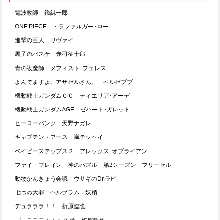
電波教師 鑑純一郎
ONE PIECE トラファルガー･ロー
進撃の巨人 リヴァイ
黒子のバスケ 赤司征十郎
青の祓魔師 メフィスト･フェレス
よんでますよ、アザゼルさん。 ベルゼブブ
機動戦士ガンダム００ ティエリア･アーデ
機動戦士ガンダムAGE ゼハート･ガレット
ヒーローバンク 天野ナガレ
キャプテン・アース 嵐テッペイ
ベイビーステップス２ アレックス･オブライアン
ファイ・ブレイン 神のパズル 第2シーズン フリーセル
動物かんきょう会議 ウサギのDr.ラビ
七つの大罪 ヘルブラム：妖精
デュラララ！！ 折原臨也