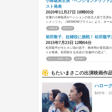
小林聡美主演『ペンションメッツァ』
スト発表
2020年11月27日 18時00分
女優の小林聡美がペンションの女主人役で主演を
ンメッツァ』（WOWOWプライム）より、オー
小林聡美
役所広司
前田敦子、妊婦役に挑戦！ 松田龍
2015年7月23日 12時04分
松田龍平がモヒカン頭の息子、柄本明が昔気質の
トが発表。松田扮する永吉の“妊娠中の恋人”…
モヒカン故郷に帰る
前田敦子
もたいまさこの出演映画作
ハロー
制作年：2