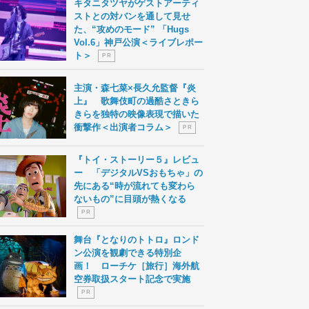
キタニタツヤがゲストアーティ
ストとの対バンを通して見せ
た、“攻めのモード” 「Hugs
Vol.6」神戸公演＜ライブレポー
ト＞
P R
主演・森七菜×長久允監督『炎
上』 歌舞伎町の過酷さときら
きらを独特の映像表現で描いた
衝撃作＜出演者コラム＞
P R
『トイ・ストーリー５』レビュ
ー 「デジタルVSおもちゃ」の
先にある“時が流れても変わら
ないもの”に目頭が熱くなる
P R
舞台『となりのトトロ』ロンド
ン公演を観劇できる特別企
画！ ローチケ［旅行］海外航
空券取扱スタート記念で実施
P R