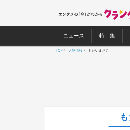
ニュース
特 集
TOP
人物情報
もたいまさこ
も