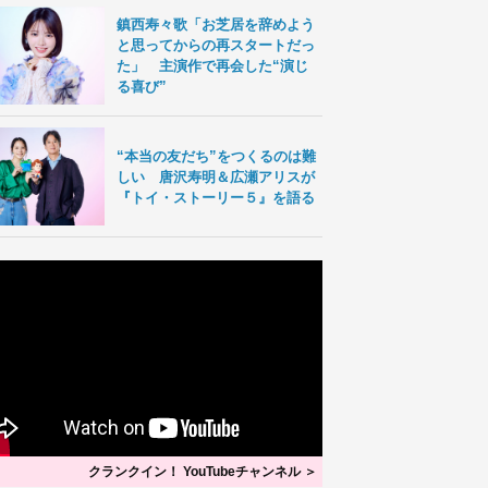
鎮西寿々歌「お芝居を辞めよう
と思ってからの再スタートだっ
た」 主演作で再会した“演じ
る喜び”
“本当の友だち”をつくるのは難
しい 唐沢寿明＆広瀬アリスが
『トイ・ストーリー５』を語る
クランクイン！ YouTubeチャンネル ＞