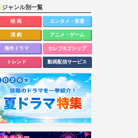
ジャンル別一覧
映画
エンタメ・音楽
演劇
アニメ・ゲーム
海外ドラマ
セレブ&ゴシップ
トレンド
動画配信サービス