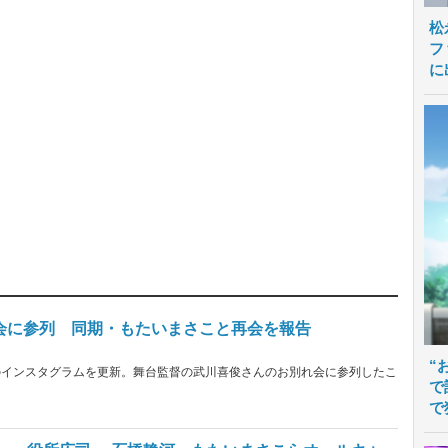
松
フ
に
会に参列 同期・もたいまさこと再会を報告
“
のインスタグラムを更新。舞台監督の武川喜俊さんのお別れ会に参列したこ
で
で