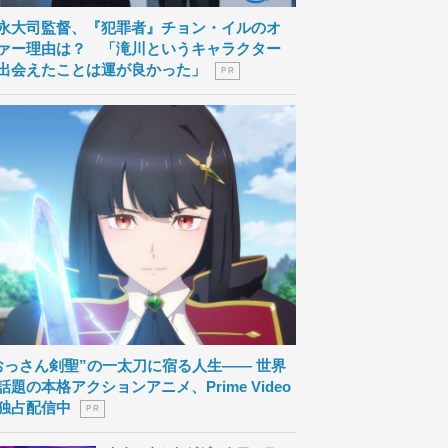
永大司監督、『犯罪者』チョン・イルのオ
ァー理由は？ 「滝川というキャラクター
出会えたことは運が良かった」
P R
おっさん剣聖”の一太刀に宿る人生―― 世界
話題の本格アクションアニメ、Prime Video
独占配信中
P R