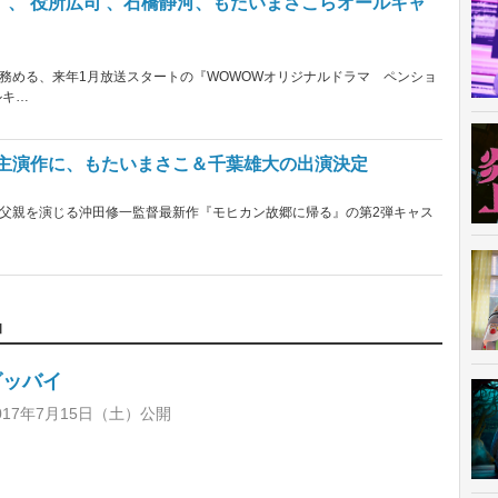
、 役所広司 、石橋静河、もたいまさこらオールキャ
務める、来年1月放送スタートの『WOWOWオリジナルドラマ ペンショ
ルキ…
平主演作に、もたいまさこ＆千葉雄大の出演決定
父親を演じる沖田修一監督最新作『モヒカン故郷に帰る』の第2弾キャス
品
グッバイ
017年7月15日（土）公開