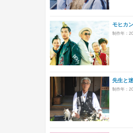
モヒカ
制作年：2
先生と
制作年：20