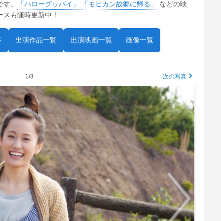
です。
「ハローグッバイ」
「モヒカン故郷に帰る」
などの映
ースも随時更新中！
事
出演作品一覧
出演映画一覧
画像一覧
1/3
次の写真