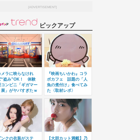
[ADVERTISEMENT]
ピックアップ
カメラに映らなけれ
『映画ちいかわ』コラ
ば“盗み”OK！ 体験
ボカフェ 話題の「人
型コンビニ「ギガマー
魚の煮付け」食べてみ
ト展」がヤバすぎたｗ
た〈取材レポ〉
ピンクの衣装がステ
【大胆カット満載】乃