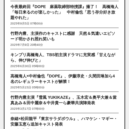
今夜最終回『DOPE 麻薬取締部特捜課』撮了！ 高橋海人
「毎日来るのが楽しかった」 中村倫也「思う存分好き放
題やれた」
2025年9月5日 07時00分
竹野内豊、主演作のキャストに感謝 天然＆気遣いエピソ
ード明かされ照れ笑いも
2025年7月9日 20時40分
キンプリ高橋海人、TBS初主演ドラマに充実感「甘えなが
ら、伸び伸びと」
2025年6月30日 05時00分
高橋海人×中村倫也『DOPE』、伊藤淳史・久間田琳加ら4
名のレギュラーキャストが解禁！
2025年5月15日 05時00分
竹野内豊主演『雪風 YUKIKAZE』、玉木宏＆奥平大兼＆當
真あみ＆田中麗奈＆中井貴一ら豪華共演陣発表
2025年3月17日 07時00分
奈緒×松田龍平『東京サラダボウル』、ハマケン・マギー・
安藤玉恵ら追加キャスト発表