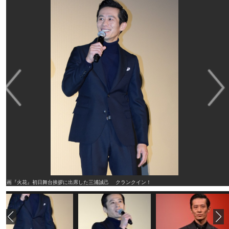
映画『火花』初日舞台挨拶に出席した三浦誠己 クランクイン！