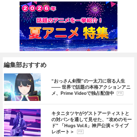
編集部おすすめ
“おっさん剣聖”の一太刀に宿る人生
―― 世界で話題の本格アクションアニ
メ、Prime Videoで独占配信中
P R
キタニタツヤがゲストアーティストと
の対バンを通して見せた、“攻めのモー
ド” 「Hugs Vol.6」神戸公演＜ライブ
レポート＞
P R