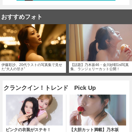
おすすめフォト
伊藤彩沙、20代ラストの写真集で見せ
【話題】乃木坂46・金川紗耶1st写真
た“大人の甘さ”
集、ランジェリーカット公開！
クランクイン！トレンド Pick Up
ピンクの衣装がステキ！
【大胆カット満載】乃木坂