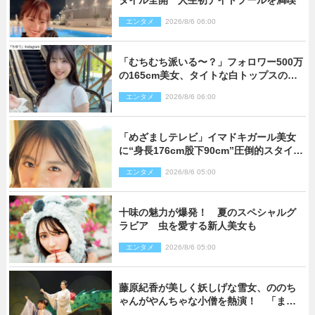
タイル全開 人生初ナイトプールを満喫
エンタメ
2026/8/6 06:00
「むちむち派いる〜？」フォロワー500万
の165cm美女、タイトな白トップスの抜
群プロポーションにネット衝撃
エンタメ
2026/8/6 06:00
「めざましテレビ」イマドキガール美女
に“身長176cm股下90cm”圧倒的スタイル
の美女も ヤンジャン最新号
エンタメ
2026/8/6 05:00
十味の魅力が爆発！ 夏のスペシャルグ
ラビア 虫を愛する新人美女も
エンタメ
2026/8/6 05:00
藤原紀香が美しく妖しげな雪女、ののち
ゃんがやんちゃな小僧を熱演！ 「まん
が日本昔ばなし」劇場開幕