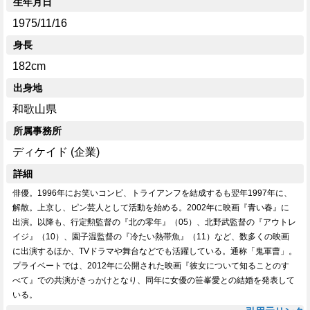
生年月日
1975/11/16
身長
182cm
出身地
和歌山県
所属事務所
ディケイド (企業)
詳細
俳優。1996年にお笑いコンビ、トライアンフを結成するも翌年1997年に、
解散。上京し、ピン芸人として活動を始める。2002年に映画『青い春』に
出演。以降も、行定勲監督の『北の零年』（05）、北野武監督の『アウトレ
イジ』（10）、園子温監督の『冷たい熱帯魚』（11）など、数多くの映画
に出演するほか、TVドラマや舞台などでも活躍している。通称「鬼軍曹」。
プライベートでは、2012年に公開された映画『彼女について知ることのす
べて』での共演がきっかけとなり、同年に女優の笹峯愛との結婚を発表して
いる。