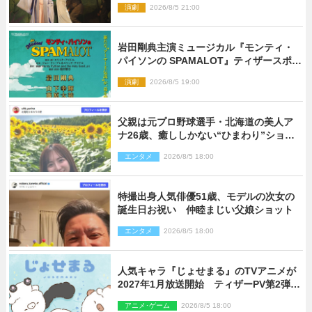
演劇
2026/8/5 21:00
岩田剛典主演ミュージカル『モンティ・
パイソンの SPAMALOT』ティザースポッ
ト公開
演劇
2026/8/5 19:00
父親は元プロ野球選手・北海道の美人ア
ナ26歳、癒ししかない“ひまわり”ショッ
トに反響
エンタメ
2026/8/5 18:00
特撮出身人気俳優51歳、モデルの次女の
誕生日お祝い 仲睦まじい父娘ショット
エンタメ
2026/8/5 18:00
人気キャラ『じょせまる』のTVアニメが
2027年1月放送開始 ティザーPV第2弾も
解禁に
アニメ･ゲーム
2026/8/5 18:00