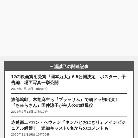
三浦誠己の関連記事
12の映画賞を受賞『岡本万太』6.5公開決定 ポスター、予
告編、場面写真一挙公開
2026年3月23日 18時00分
渡部篤郎、木竜麻生ら『ブラッサム』で朝ドラ初出演！
『ちゅらさん』国仲涼子が主人公の継母役
2026年2月13日 17時10分
赤楚衛二×カン・へウォン『キンパとおにぎり』メインビジ
ュアル解禁！ 追加キャスト6名からのコメントも
2025年11月16日 10時00分