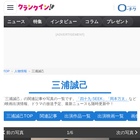
ニュース
特集
インタビュー
コラム
プレゼント
[ADVERTISEMENT]
TOP
人物情報
三浦誠己
三浦誠己
「三浦誠己」の関連記事や写真の一覧です。
「四十九-SEEK」
「岡本万太」
など
の映画出演情報、ドラマの放送予定、最新ニュースも随時更新中！
三浦誠己TOP
関連記事
出演作品一覧
出演映画一覧
画像
前の写真
1/6
次の写真