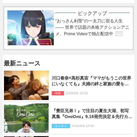
ピックアップ
“おっさん剣聖”の一太刀に宿る人生
―― 世界で話題の本格アクションアニ
メ、Prime Videoで独占配信中
P R
最新ニュース
川口春奈×高杉真宙『ママがもうこの世界
にいなくても』夫婦の絆と家族の愛を映
す場面写真公開
映画
2026/8/6 10:00
『豊臣兄弟！』で注目の夏生大湖、初写
真集『OmiOmi』9.18発売決定＆先行カッ
ト解禁
エンタメ
2026/8/6 10:00