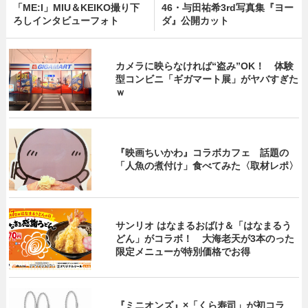
「ME:I」MIU＆KEIKO撮り下
46・与田祐希3rd写真集『ヨー
ろしインタビューフォト
ダ』公開カット
カメラに映らなければ“盗み”OK！ 体験
型コンビニ「ギガマート展」がヤバすぎた
ｗ
『映画ちいかわ』コラボカフェ 話題の
「人魚の煮付け」食べてみた〈取材レポ〉
サンリオ はなまるおばけ＆「はなまるう
どん」がコラボ！ 大海老天が3本のった
限定メニューが特別価格でお得
『ミニオンズ』×「くら寿司」が初コラ