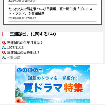
2025年1月6日 15時00分
たった2人で熊を撃つ―杉田雷麟、寛一郎主演『プロミス
ト・ランド』予告編解禁
2024年4月20日 17時00分
「三浦誠己」に関するFAQ
Q.
三浦誠己の生年月日は？
A.
1975/11/16
Q.
三浦誠己の出身地は？
A.
和歌山県