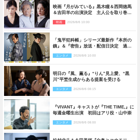
映画『月がみている』黒木瞳＆西岡徳馬
＆吉田羊の出演決定 主人公を取り巻く
重要人物を演じる
映画
2026/8/6 10:00
「鬼平犯科帳」シリーズ最新作『本所の
銕』＆『密告』放送・配信日決定 過去
と現在が繋がるビジュアルも解禁
エンタメ
2026/8/6 10:00
明日の『風、薫る』“りん”見上愛、“黒
川”平埜生成からある提案を受ける
エンタメ
2026/8/6 08:15
『VIVANT』キャストが『THE TIME,』に
毎週金曜生出演 初回はアリ役・山中崇
エンタメ
2026/8/6 08:00