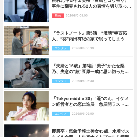
松村北斗＆今田美桜『白鳥とコウモリ』
事件に翻弄される2人の表情を切り取った
場面写真解禁
映画
2026/8/6 08:00
『ラストノート』第5話 “澄晴”寺西拓
人、“葵”内田有紀の家で眠ってしまう
エンタメ
2026/8/6 06:30
『夫婦と16歳』第6話 “美子”かたせ梨
乃、失意の“紘”豆原一成に思い切ったプ
レゼント
エンタメ
2026/8/6 06:30
『Tokyo middle 30』“遥”のん、イケメ
ン経営者との恋に進展 急展開ラストに
騒然「え…いきなり」「嫌な予感」
エンタメ
2026/8/6 06:00
慶應卒・気象予報士美女45歳、水着でス