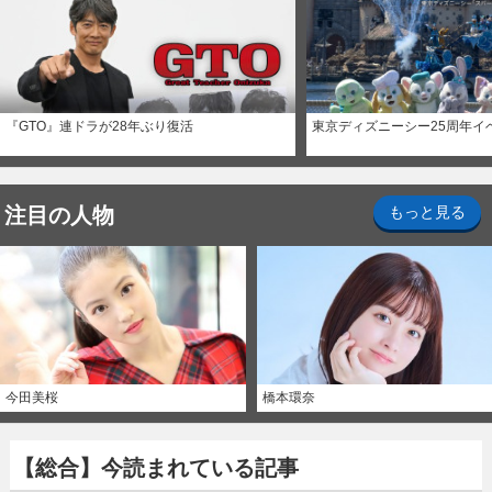
『GTO』連ドラが28年ぶり復活
東京ディズニーシー25周年イ
注目の人物
もっと見る
今田美桜
橋本環奈
【総合】今読まれている記事