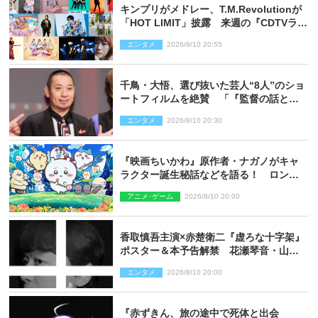
キンプリがメドレー、T.M.Revolutionが
「HOT LIMIT」披露 来週の『CDTVライ
ブ！ライブ！』
エンタメ
2026/8/10 20:55
千鳥・大悟、選び抜いた芸人“8人”のショ
ートフィルムを絶賛 「『監督の話とか
来るんじゃない？』みたいな人間もいま
エンタメ
2026/8/10 20:30
した」
『映画ちいかわ』原作者・ナガノがキャ
ラクター誕生秘話などを語る！ ロング
インタビュー＆新規カット解禁
アニメ･ゲーム
2026/8/10 20:00
香取慎吾主演×赤楚衛二『虚ろな十字架』
ポスター＆本予告解禁 花瀬琴音・山中
崇らオールキャスト発表
エンタメ
2026/8/10 20:00
『赤ずきん、旅の途中で死体と出会