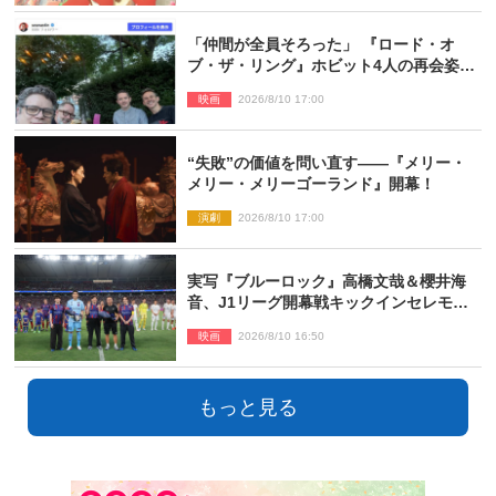
「仲間が全員そろった」 『ロード・オ
ブ・ザ・リング』ホビット4人の再会姿に
ファン感激
映画
2026/8/10 17:00
“失敗”の価値を問い直す――『メリー・
メリー・メリーゴーランド』開幕！
演劇
2026/8/10 17:00
実写『ブルーロック』高橋文哉＆櫻井海
音、J1リーグ開幕戦キックインセレモニ
ーに登場＆喜びの声到着
映画
2026/8/10 16:50
もっと見る