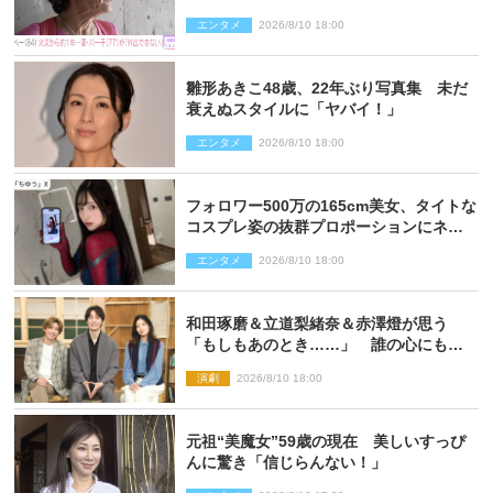
エンタメ
2026/8/10 18:00
雛形あきこ48歳、22年ぶり写真集 未だ
衰えぬスタイルに「ヤバイ！」
エンタメ
2026/8/10 18:00
フォロワー500万の165cm美女、タイトな
コスプレ姿の抜群プロポーションにネッ
ト衝撃
エンタメ
2026/8/10 18:00
和田琢磨＆立道梨緒奈＆赤澤燈が思う
「もしもあのとき……」 誰の心にもあ
るもの描く舞台『回転する夜』に込める
演劇
2026/8/10 18:00
思い
元祖“美魔女”59歳の現在 美しいすっぴ
んに驚き「信じらんない！」