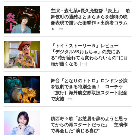
主演・森七菜×長久允監督『炎上』 歌
舞伎町の過酷さときらきらを独特の映
像表現で描いた衝撃作＜出演者コラム
＞
P R
『トイ・ストーリー５』レビュー
「デジタルVSおもちゃ」の先にあ
る“時が流れても変わらないもの”に目
頭が熱くなる
P R
舞台『となりのトトロ』ロンドン公演
を観劇できる特別企画！ ローチケ
［旅行］海外航空券取扱スタート記念
で実施
P R
鎮西寿々歌「お芝居を辞めようと思っ
てからの再スタートだった」 主演作
で再会した“演じる喜び”