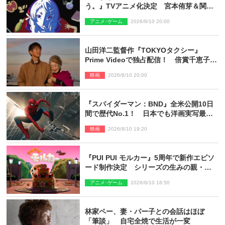
う。』TVアニメ化決定 宮本侑芽＆関根
明良出演＆ティザーPV公開
アニメ･ゲーム
2026/8/10 20:00
山田洋二監督作『TOKYOタクシー』
Prime Videoで独占配信！ 倍賞千恵子×
木村拓哉で贈る珠玉のヒューマンドラマ
映画
2026/8/10 20:00
『スパイダーマン：BND』全米公開10日
間で歴代No.1！ 日本でも洋画実写最速
で興収30億円突破
映画
2026/8/10 19:20
『PUI PUI モルカー』5周年で新作エピソ
ード制作決定 シリーズの生みの親・見
里朝希監督が復帰
アニメ･ゲーム
2026/8/10 18:50
林家ペー、妻・パー子との会話はほぼ
「筆談」 自宅全焼で生活が一変