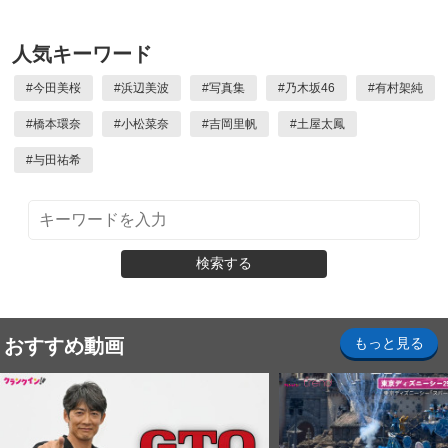
人気キーワード
#
今田美桜
#
浜辺美波
#
写真集
#
乃木坂46
#
有村架純
#
橋本環奈
#
小松菜奈
#
吉岡里帆
#
土屋太鳳
#
与田祐希
検索する
おすすめ動画
もっと見る