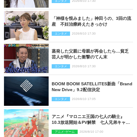
エンタメ
2026/8/10 17:30
「神様を恨みました」神田うの、3回の流
産 不妊治療終えたきっかけ
エンタメ
2026/8/10 17:30
蒸発した父親に母親が再会したら…貧乏
芸人が明かした衝撃のてん末
エンタメ
2026/8/10 17:30
BOOM BOOM SATELLITES新曲「Brand
New Drive」9.2配信決定
エンタメ
2026/8/10 17:05
アニメ『マロニエ王国の七人の騎士』
10.3放送開始＆PV解禁 七人兄弟キャス
トに高梨謙吾、川島零士ら
アニメ･ゲーム
2026/8/10 17:00