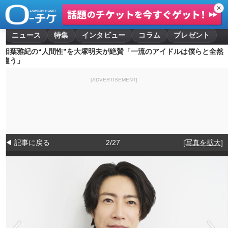
✕
ニュース
特集
インタビュー
コラム
プレゼント
相葉雅紀の“人間性”を大塚明夫が絶賛「一流のアイドルは僕らと全然
違う」
[ADVERTISEMENT]
◀ 記事に戻る
2/27
[写真を拡大]