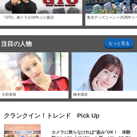
『GTO』連ドラが28年ぶり復活
東京ディズニーシー25周年イ
注目の人物
もっと見る
今田美桜
橋本環奈
クランクイン！トレンド Pick Up
カメラに映らなければ“盗み”OK！ 体験