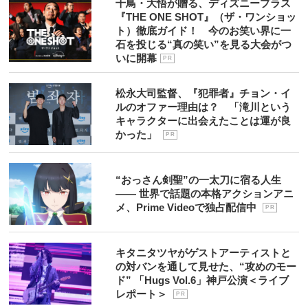
千鳥・大悟が贈る、ディズニープラス
『THE ONE SHOT』（ザ・ワンショッ
ト）徹底ガイド！ 今のお笑い界に一
石を投じる“真の笑い”を見る大会がつ
いに開幕
P R
松永大司監督、『犯罪者』チョン・イ
ルのオファー理由は？ 「滝川という
キャラクターに出会えたことは運が良
かった」
P R
“おっさん剣聖”の一太刀に宿る人生
―― 世界で話題の本格アクションアニ
メ、Prime Videoで独占配信中
P R
キタニタツヤがゲストアーティストと
の対バンを通して見せた、“攻めのモー
ド” 「Hugs Vol.6」神戸公演＜ライブ
レポート＞
P R