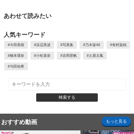
あわせて読みたい
人気キーワード
#
今田美桜
#
浜辺美波
#
写真集
#
乃木坂46
#
有村架純
#
橋本環奈
#
小松菜奈
#
吉岡里帆
#
土屋太鳳
#
与田祐希
検索する
おすすめ動画
もっと見る