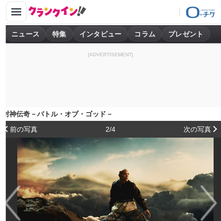
ニュース
特集
インタビュー
コラム
プレゼント
[ADVERTISEMENT]
封神伝奇－バトル・オブ・ゴッド－
前の写真
2/4
次の写真