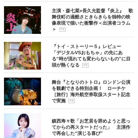
主演・森七菜×長久允監督『炎上』 歌
舞伎町の過酷さときらきらを独特の映
像表現で描いた衝撃作＜出演者コラム
＞
P R
『トイ・ストーリー５』レビュー
「デジタルVSおもちゃ」の先にあ
る“時が流れても変わらないもの”に目
頭が熱くなる
P R
舞台『となりのトトロ』ロンドン公演
を観劇できる特別企画！ ローチケ
［旅行］海外航空券取扱スタート記念
で実施
P R
鎮西寿々歌「お芝居を辞めようと思っ
てからの再スタートだった」 主演作
で再会した“演じる喜び”