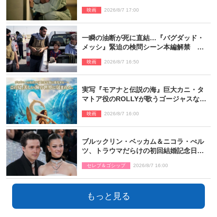
面写真公開
映画
2026/8/7 17:00
一瞬の油断が死に直結…『バグダッド・
メッシ』緊迫の検問シーン本編解禁 監
督メッセージも到着
映画
2026/8/7 16:50
実写『モアナと伝説の海』巨大カニ・タ
マトア役のROLLYが歌うゴージャスな劇
中歌「シャイニー」本編映像解禁
映画
2026/8/7 16:00
ブルックリン・ベッカム＆ニコラ・ぺル
ツ、トラウマだらけの初回結婚記念日は
もう祝わない
セレブ＆ゴシップ
2026/8/7 16:00
もっと見る