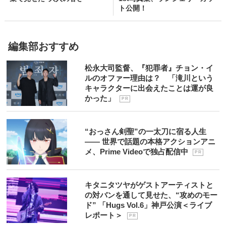
ト公開！
編集部おすすめ
松永大司監督、『犯罪者』チョン・イ
ルのオファー理由は？ 「滝川という
キャラクターに出会えたことは運が良
かった」
P R
“おっさん剣聖”の一太刀に宿る人生
―― 世界で話題の本格アクションアニ
メ、Prime Videoで独占配信中
P R
キタニタツヤがゲストアーティストと
の対バンを通して見せた、“攻めのモー
ド” 「Hugs Vol.6」神戸公演＜ライブ
レポート＞
P R