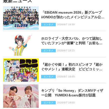
最新ニュース
「EBiDAN museum 2026」新グループ
iiONDOが加わったメインビジュアル公
開！ 開催記念グッズラインナップも
エンタメ
2026/8/7 18:50
ホロライブ・大空スバル、かつて認知し
ていたファンが“後輩”と判明「お前もし
かしてあのときの？」
エンタメ
2026/8/7 18:15
『超かぐや姫！』初のスピンオフ『超か
ぐやメシ！』連載決定 ビビビコミック
創刊で31作品一挙公開
エンタメ
2026/8/7 18:05
キンプリ「So Honey」ダンスMVティザ
ー公開 YUMEKI＆caru振付が話題
エンタメ
2026/8/7 18:00