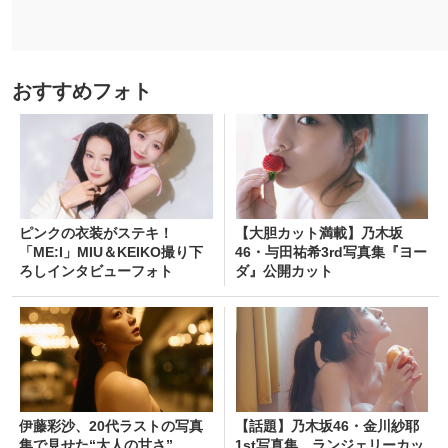
おすすめフォト
ピンクの衣装がステキ！
【大胆カット満載】乃木坂
「ME:I」MIU＆KEIKO撮り下
46・与田祐希3rd写真集『ヨー
ろしインタビューフォト
ダ』公開カット
伊藤彩沙、20代ラストの写真
【話題】乃木坂46・金川紗耶
集で見せた“大人の甘さ”
1st写真集、ランジェリーカッ