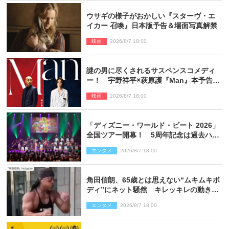
ウサギの様子がおかしい『スターヴ・エ
イカー 召喚』日本版予告＆場面写真解禁
映画
2026/8/7 18:00
謎の男に尽くされるサスペンスコメディ
ー！ 宇野祥平×萩原護『Man』本予告＆
新ビジュアル解禁
映画
2026/8/7 18:00
「ディズニー・ワールド・ビート 2026」
全国ツアー開幕！ 5周年記念は過去ハイ
ライト＆クルーズ旅を大満喫！【潜入レ
エンタメ
2026/8/7 18:00
ポート】
角田信朗、65歳とは思えない“ムキムキボ
ディ”にネット騒然 キレッキレの動きを
披露
エンタメ
2026/8/7 18:00