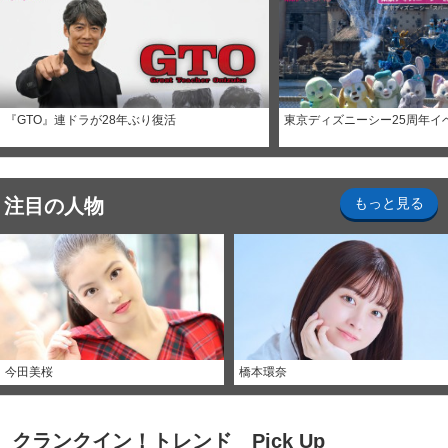
『GTO』連ドラが28年ぶり復活
東京ディズニーシー25周年イ
注目の人物
もっと見る
今田美桜
橋本環奈
クランクイン！トレンド Pick Up