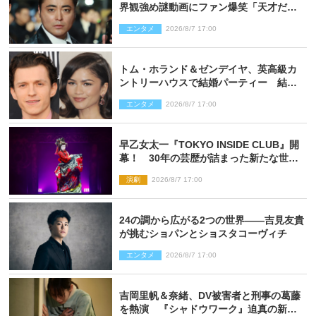
界観強め謎動画にファン爆笑「天才だ
わ」
エンタメ
2026/8/7 17:00
トム・ホランド＆ゼンデイヤ、英高級カ
ントリーハウスで結婚パーティー 結婚
指輪を身に着けたトムも初キャッチ
エンタメ
2026/8/7 17:00
早乙女太一『TOKYO INSIDE CLUB』開
幕！ 30年の芸歴が詰まった新たな世界
観
演劇
2026/8/7 17:00
24の調から広がる2つの世界――吉見友貴
が挑むショパンとショスタコーヴィチ
エンタメ
2026/8/7 17:00
吉岡里帆＆奈緒、DV被害者と刑事の葛藤
を熱演 『シャドウワーク』迫真の新場