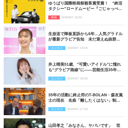
ゆうばり国際映画祭観客賞受賞！ “終活
タクシー”ロードムービー『ごじゃっぺタ
クシー』10月公開＆予告解禁
映画
2026/8/7 18:00
生放送で降板直訴から6年…人気グラドル
が最新グラビア告知 未だ衰えぬ抜群ス
タイルに反響
エンタメ
2026/8/7 18:00
井上晴美51歳、“可愛いアイドル”に憧れ
も“グラビア路線”に――芸能生活35年を
赤裸々に語る 27年ぶりに写真集発売
エンタメ
2026/8/7 18:00
35年の活動に終止符のT-BOLAN・森友嵐
士の現在 名曲「離したくはない」制作
秘話も
エンタメ
2026/8/7 17:54
山田孝之「みなさん、ヤバいです」 世