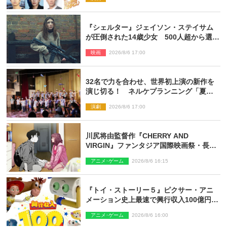
『シェルター』ジェイソン・ステイサム
が圧倒された14歳少女 500人超から選出
された新鋭ボディ・レイ・ブレスナック
映画
2026/8/6 17:00
とは
32名で力を合わせ、世界初上演の新作を
演じ切る！ ネルケプランニング「夏休
み！オン・ワークショップ2026」レポー
演劇
2026/8/6 17:00
ト【最終日】
川尻将由監督作『CHERRY AND
VIRGIN』ファンタジア国際映画祭・長編
アニメ部門で観客賞・金賞受賞！
アニメ･ゲーム
2026/8/6 16:15
『トイ・ストーリー５』ピクサー・アニ
メーション史上最速で興行収入100億円突
破 シリーズNo.1興収が目前
アニメ･ゲーム
2026/8/6 16:00