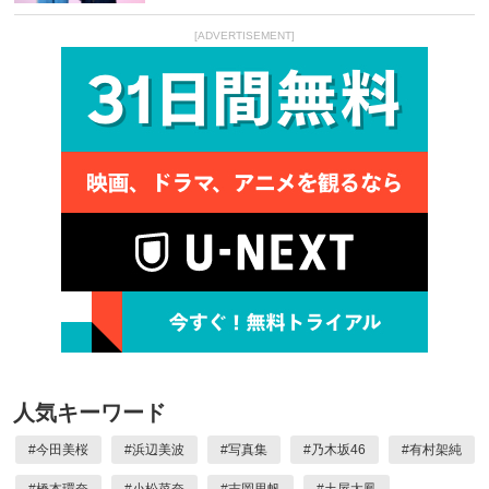
[ADVERTISEMENT]
人気キーワード
#
今田美桜
#
浜辺美波
#
写真集
#
乃木坂46
#
有村架純