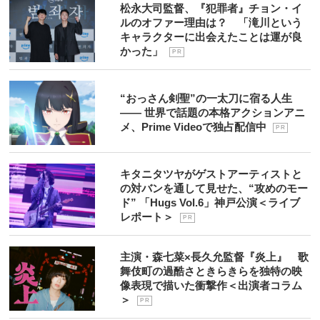
松永大司監督、『犯罪者』チョン・イ
ルのオファー理由は？ 「滝川という
キャラクターに出会えたことは運が良
かった」
P R
“おっさん剣聖”の一太刀に宿る人生
―― 世界で話題の本格アクションアニ
メ、Prime Videoで独占配信中
P R
キタニタツヤがゲストアーティストと
の対バンを通して見せた、“攻めのモー
ド” 「Hugs Vol.6」神戸公演＜ライブ
レポート＞
P R
主演・森七菜×長久允監督『炎上』 歌
舞伎町の過酷さときらきらを独特の映
像表現で描いた衝撃作＜出演者コラム
＞
P R