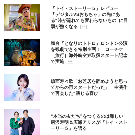
『トイ・ストーリー５』レビュー
「デジタルVSおもちゃ」の先にあ
る“時が流れても変わらないもの”に目
頭が熱くなる
P R
舞台『となりのトトロ』ロンドン公演
を観劇できる特別企画！ ローチケ
［旅行］海外航空券取扱スタート記念
で実施
P R
鎮西寿々歌「お芝居を辞めようと思っ
てからの再スタートだった」 主演作
で再会した“演じる喜び”
“本当の友だち”をつくるのは難しい
唐沢寿明＆広瀬アリスが『トイ・スト
ーリー５』を語る