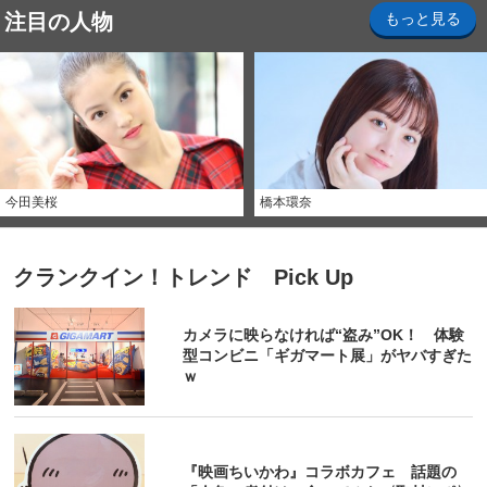
注目の人物
もっと見る
今田美桜
橋本環奈
クランクイン！トレンド Pick Up
カメラに映らなければ“盗み”OK！ 体験
型コンビニ「ギガマート展」がヤバすぎた
ｗ
『映画ちいかわ』コラボカフェ 話題の