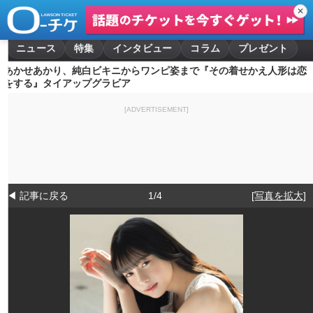
✕
ニュース
特集
インタビュー
コラム
プレゼント
あかせあかり、純白ビキニからワンピ姿まで『その着せかえ人形は恋
をする』タイアップグラビア
[ADVERTISEMENT]
◀ 記事に戻る
1/4
[写真を拡大]