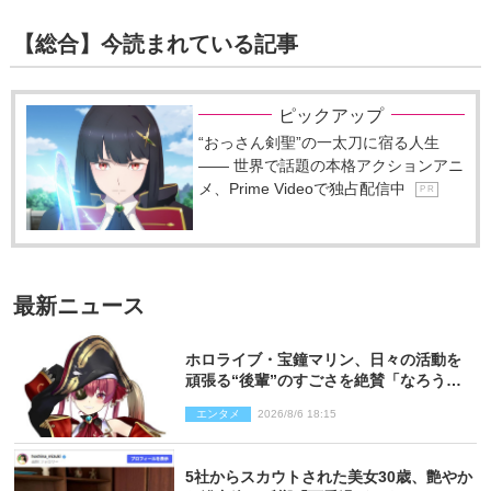
【総合】今読まれている記事
ピックアップ
“おっさん剣聖”の一太刀に宿る人生
―― 世界で話題の本格アクションアニ
メ、Prime Videoで独占配信中
P R
最新ニュース
ホロライブ・宝鐘マリン、日々の活動を
頑張る“後輩”のすごさを絶賛「なろう系
主人公まである」
エンタメ
2026/8/6 18:15
5社からスカウトされた美女30歳、艶やか