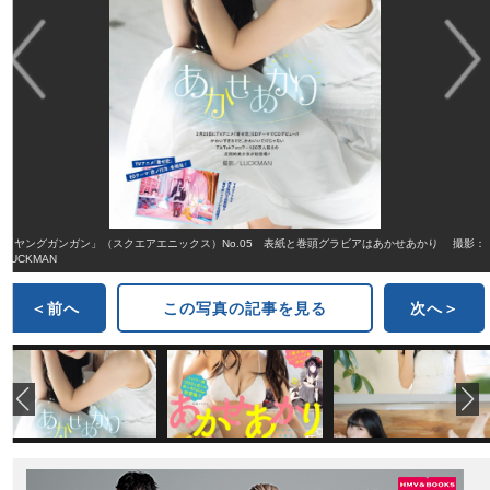
「ヤングガンガン」（スクエアエニックス）No.05 表紙と巻頭グラビアはあかせあかり 撮影：
LUCKMAN
＜前へ
この写真の記事を見る
次へ＞