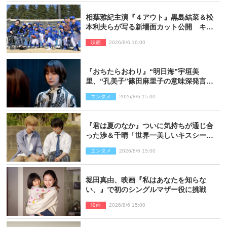
相葉雅紀主演『４アウト』黒島結菜＆松
本利夫らが写る新場面カット公開 キャ
スト登壇イベントも決定
映画
2026/8/6 16:00
『おちたらおわり』“明日海”宇垣美
里、“孔美子”篠田麻里子の意味深発言に
絶句 ネット驚き「まさか」「意外な展
エンタメ
2026/8/6 15:00
開」
『君は夏のなか』ついに気持ちが通じ合
った渉＆千晴「世界一美しいキスシー
ン」「めっちゃキュン」反響続々
エンタメ
2026/8/6 15:00
堀田真由、映画『私はあなたを知らな
い、』で初のシングルマザー役に挑戦
映画
2026/8/6 15:00