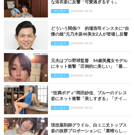
な浴衣姿に反響「可愛過ぎるすぅ」
エンタメ
2026/8/6 18:00
どういう関係!? 的場浩司インスタに“自
慢の娘”元乃木坂46美女2人が登場し反響
エンタメ
2026/8/6 18:00
元夫はプロ野球監督 54歳美魔女モデル
にネット衝撃「圧倒的に美しい」「最強
クラス」「うっとり」
エンタメ
2026/8/6 18:00
“役満ボディ”岡田紗佳、ブルーのドレス
姿にネット衝撃「美しすぎる」「ナイ
ス」
エンタメ
2026/8/6 18:00
現役薬剤師グラドル、白ミニ丈トップス
姿の抜群プロポーションに「素晴らしす