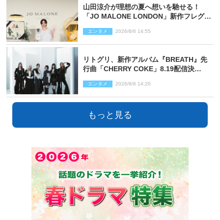
山田涼介が理想の夏へ想いを馳せる！
「JO MALONE LONDON」新作フレグラ
ンスを体験
エンタメ
2026/8/6 14:55
リトグリ、新作アルバム『BREATH』先
行曲「CHERRY COKE」8.19配信決
定！ eill書き下ろしのラブソング
エンタメ
2026/8/6 14:20
もっと見る