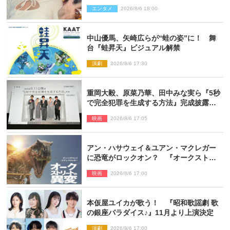
ぎる」「すっっっご！」とネット絶賛
エンタメ
2026/8/6 18:00
中山優馬、矢崎広らが“蛙の姿”に！ 舞
台『蛙昇天』ビジュアル解禁
演劇
2026/8/6 17:30
重岡大毅、原菜乃華、田中みな実ら『5秒
で完全犯罪を生成する方法』完成披露に
登壇！ それぞれのAI活用術も発表
映画
2026/8/6 17:05
アン・ハサウェイ＆ユアン・マクレガー
に恐竜がロックオン？ 『オークストリ
ートの異変』新ビジュアル＆本編映像初
映画
2026/8/6 17:00
解禁
本仮屋ユイカが歌う！ 『昭和歌謡劇 歌
の銀座パラダイス♪』11月より上演決定
演劇
2026/8/6 17:00