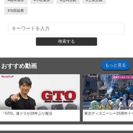
#
橋本環奈
#
小松菜奈
#
吉岡里帆
#
土屋太鳳
#
与田祐希
検索する
おすすめ動画
もっと見る
『GTO』連ドラが28年ぶり復活
東京ディズニーシー25周年イ