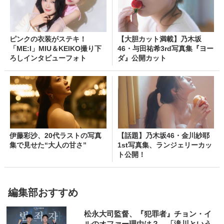
ピンクの衣装がステキ！
【大胆カット満載】乃木坂
「ME:I」MIU＆KEIKO撮り下
46・与田祐希3rd写真集『ヨー
ろしインタビューフォト
ダ』公開カット
伊藤彩沙、20代ラストの写真
【話題】乃木坂46・金川紗耶
集で見せた“大人の甘さ”
1st写真集、ランジェリーカッ
ト公開！
編集部おすすめ
松永大司監督、『犯罪者』チョン・イ
ルのオファー理由は？ 「滝川という