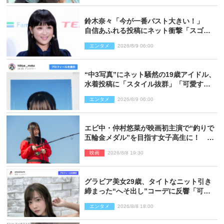
鈴木奈々「今が一番バスト大きい！」
自信あふれる投稿にネット衝撃「スゴ
イ」「写真集を出して欲しい」
エンタメ
2026/8/9 06:00
“中3写真”にネット騒然の19歳アイドル、
水着投稿に「スタイル抜群」「可愛すぎ
る」と絶賛の声
エンタメ
2026/8/9 06:00
エビ中・仲村悠菜が映画初主演で“釣りで
五輪金メダル”を目指す女子高生に！ 映
画『つりこまち』今秋公開
映画
2026/8/8 19:30
グラビア美女29歳、タイトなニット引き
締まった“へそ出し”コーデに反響「可愛
い過ぎる」
エンタメ
2026/8/8 18:00