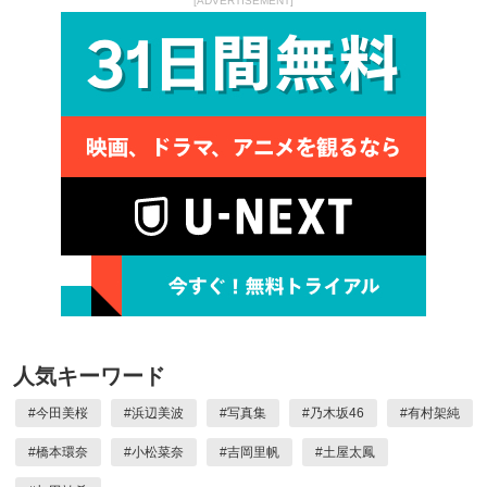
[ADVERTISEMENT]
人気キーワード
#
今田美桜
#
浜辺美波
#
写真集
#
乃木坂46
#
有村架純
#
橋本環奈
#
小松菜奈
#
吉岡里帆
#
土屋太鳳