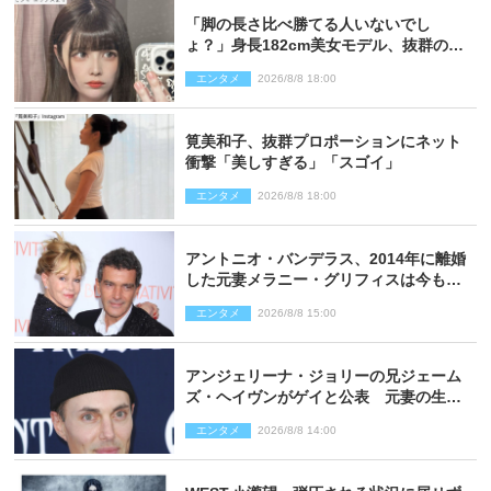
「脚の長さ比べ勝てる人いないでし
ょ？」身長182cm美女モデル、抜群のプ
ロポーションにネット衝撃
エンタメ
2026/8/8 18:00
筧美和子、抜群プロポーションにネット
衝撃「美しすぎる」「スゴイ」
エンタメ
2026/8/8 18:00
アントニオ・バンデラス、2014年に離婚
した元妻メラニー・グリフィスは今も
「親友の一人」
エンタメ
2026/8/8 15:00
アンジェリーナ・ジョリーの兄ジェーム
ズ・ヘイヴンがゲイと公表 元妻の生配
信で明らかに
エンタメ
2026/8/8 14:00