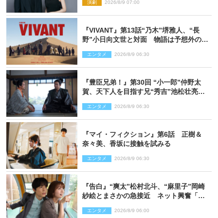
演劇
2026/8/9 07:00
『VIVANT』第13話“乃木”堺雅人、“長
野”小日向文世と対面 物語は予想外の展
開へ
エンタメ
2026/8/9 06:30
『豊臣兄弟！』第30回 “小一郎”仲野太
賀、天下人を目指す兄“秀吉”池松壮亮
と“清須会議”へ
エンタメ
2026/8/9 06:30
『マイ・フィクション』第6話 正樹＆
奈々美、香坂に接触を試みる
エンタメ
2026/8/9 06:30
『告白』“爽太”松村北斗、“麻里子”岡崎
紗絵とまさかの急接近 ネット興奮「そ
の反応は」「いいの!?」（ネタバレあ
エンタメ
2026/8/9 06:00
り）