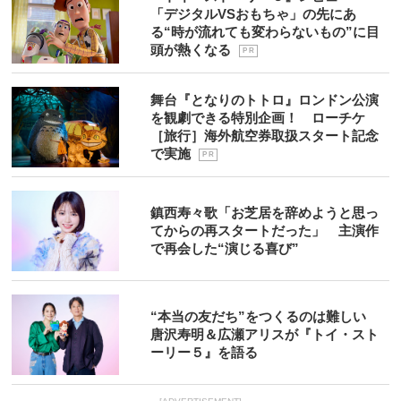
「デジタルVSおもちゃ」の先にあ
る“時が流れても変わらないもの”に目
頭が熱くなる
P R
舞台『となりのトトロ』ロンドン公演
を観劇できる特別企画！ ローチケ
［旅行］海外航空券取扱スタート記念
で実施
P R
鎮西寿々歌「お芝居を辞めようと思っ
てからの再スタートだった」 主演作
で再会した“演じる喜び”
“本当の友だち”をつくるのは難しい
唐沢寿明＆広瀬アリスが『トイ・スト
ーリー５』を語る