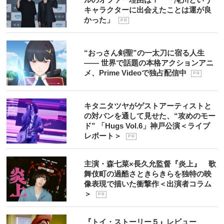
キャラクターに出会えたことは運が良
かった」
P R
“おっさん剣聖”の一太刀に宿る人生
―― 世界で話題の本格アクションアニ
メ、Prime Videoで独占配信中
P R
キタニタツヤがゲストアーティストと
の対バンを通して見せた、“攻めのモー
ド” 「Hugs Vol.6」神戸公演＜ライブ
レポート＞
P R
主演・森七菜×長久允監督『炎上』 歌
舞伎町の過酷さときらきらを独特の映
像表現で描いた衝撃作＜出演者コラム
＞
P R
『トイ・ストーリー５』レビュー