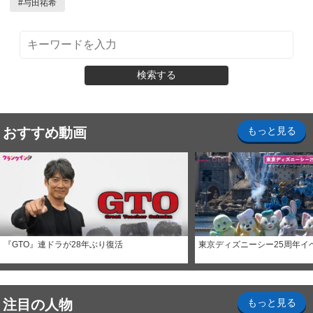
#
与田祐希
検索する
おすすめ動画
もっと見る
『GTO』連ドラが28年ぶり復活
東京ディズニーシー25周年イ
注目の人物
もっと見る