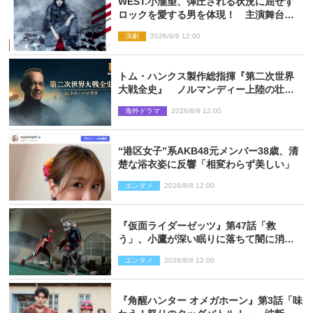
WEST.小瀧望、弾圧される状況に屈せず
ロックを愛する男を体現！ 主演舞台
『ロックンロール』ビジュアル解禁
演劇
2026/8/8 12:00
トム・ハンクス製作総指揮『第二次世界
大戦全史』 ノルマンディー上陸の壮絶
な戦場を収めた特別映像解禁
海外ドラマ
2026/8/8 12:00
“港区女子”系AKB48元メンバー38歳、清
楚な浴衣姿に反響「相変わらず美しい」
エンタメ
2026/8/8 12:00
『仮面ライダーゼッツ』第47話「救
う」、小鷹が深い眠りに落ちて闇に消え
る…？
エンタメ
2026/8/8 12:00
『角醒ハンター オメガホーン』第3話「味