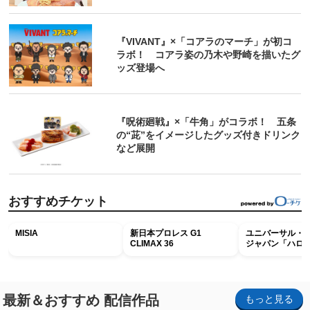
『VIVANT』×「コアラのマーチ」が初コ
ラボ！ コアラ姿の乃木や野崎を描いたグ
ッズ登場へ
『呪術廻戦』×「牛角」がコラボ！ 五条
の“茈”をイメージしたグッズ付きドリンク
など展開
おすすめチケット
MISIA
新日本プロレス G1
ユニバーサル・
CLIMAX 36
ジャパン「ハロ
ホラー・ナイト 
ナイト～パス」
最新＆おすすめ 配信作品
もっと見る