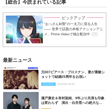
【総合】今読まれている記事
ピックアップ
“おっさん剣聖”の一太刀に宿る人生
―― 世界で話題の本格アクションアニ
メ、Prime Videoで独占配信中
P R
最新ニュース
元007ピアース・ブロスナン、妻が素敵シ
ョットで結婚25周年をお祝い
エンタメ
2026/8/9 08:00
瀬戸康史＆有村架純、9年ぶり共演も印象
は変わらず 演出・白井晃への絶大なる
信頼を胸に舞台『キュー』に挑む