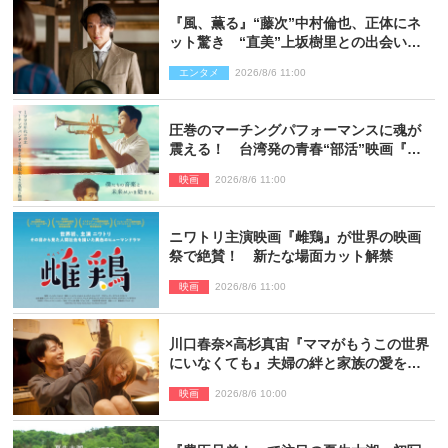
『風、薫る』“藤次”中村倫也、正体にネ
ット驚き “直美”上坂樹里との出会いに
も反響「力になってくれそう」「仲良く
エンタメ
2026/8/6 11:00
しなよ！」
圧巻のマーチングパフォーマンスに魂が
震える！ 台湾発の青春“部活”映画『進
行曲 マーチングボーイズ』予告解禁
映画
2026/8/6 11:00
ニワトリ主演映画『雌鶏』が世界の映画
祭で絶賛！ 新たな場面カット解禁
映画
2026/8/6 11:00
川口春奈×高杉真宙『ママがもうこの世界
にいなくても』夫婦の絆と家族の愛を映
す場面写真公開
映画
2026/8/6 10:00