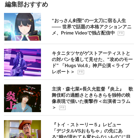
編集部おすすめ
“おっさん剣聖”の一太刀に宿る人生
―― 世界で話題の本格アクションアニ
メ、Prime Videoで独占配信中
P R
キタニタツヤがゲストアーティストと
の対バンを通して見せた、“攻めのモー
ド” 「Hugs Vol.6」神戸公演＜ライブ
レポート＞
P R
主演・森七菜×長久允監督『炎上』 歌
舞伎町の過酷さときらきらを独特の映
像表現で描いた衝撃作＜出演者コラム
＞
P R
『トイ・ストーリー５』レビュー
「デジタルVSおもちゃ」の先にあ
る“時が流れても変わらないもの”に目