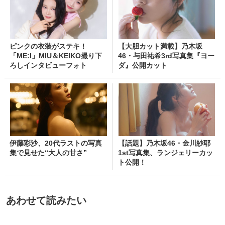
ピンクの衣装がステキ！
【大胆カット満載】乃木坂
「ME:I」MIU＆KEIKO撮り下
46・与田祐希3rd写真集『ヨー
ろしインタビューフォト
ダ』公開カット
伊藤彩沙、20代ラストの写真
【話題】乃木坂46・金川紗耶
集で見せた“大人の甘さ”
1st写真集、ランジェリーカッ
ト公開！
あわせて読みたい