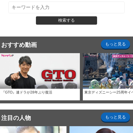
検索する
おすすめ動画
もっと見る
『GTO』連ドラが28年ぶり復活
東京ディズニーシー25周年イ
注目の人物
もっと見る