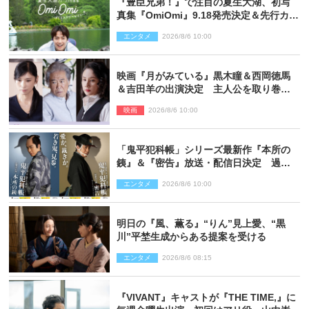
『豊臣兄弟！』で注目の夏生大湖、初写
真集『OmiOmi』9.18発売決定＆先行カッ
ト解禁
エンタメ
2026/8/6 10:00
映画『月がみている』黒木瞳＆西岡徳馬
＆吉田羊の出演決定 主人公を取り巻く
重要人物を演じる
映画
2026/8/6 10:00
「鬼平犯科帳」シリーズ最新作『本所の
銕』＆『密告』放送・配信日決定 過去
と現在が繋がるビジュアルも解禁
エンタメ
2026/8/6 10:00
明日の『風、薫る』“りん”見上愛、“黒
川”平埜生成からある提案を受ける
エンタメ
2026/8/6 08:15
『VIVANT』キャストが『THE TIME,』に