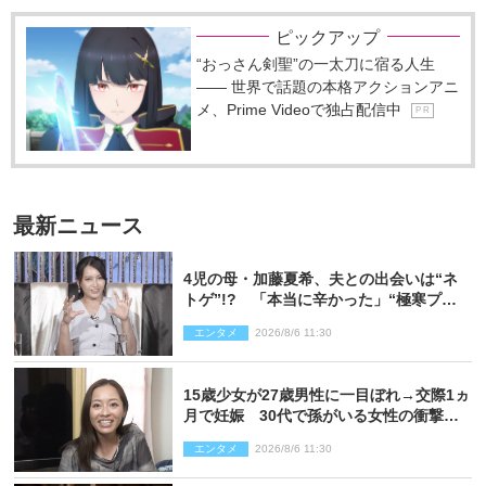
ピックアップ
“おっさん剣聖”の一太刀に宿る人生
―― 世界で話題の本格アクションアニ
メ、Prime Videoで独占配信中
P R
最新ニュース
4児の母・加藤夏希、夫との出会いは“ネ
トゲ”!? 「本当に辛かった」“極寒プロ
ポーズ”も告白
エンタメ
2026/8/6 11:30
15歳少女が27歳男性に一目ぼれ→交際1ヵ
月で妊娠 30代で孫がいる女性の衝撃半
生
エンタメ
2026/8/6 11:30