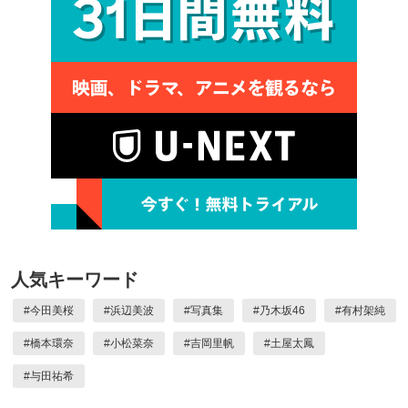
人気キーワード
#
今田美桜
#
浜辺美波
#
写真集
#
乃木坂46
#
有村架純
#
橋本環奈
#
小松菜奈
#
吉岡里帆
#
土屋太鳳
#
与田祐希