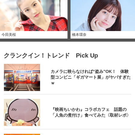
今田美桜
橋本環奈
クランクイン！トレンド Pick Up
カメラに映らなければ“盗み”OK！ 体験
型コンビニ「ギガマート展」がヤバすぎた
ｗ
『映画ちいかわ』コラボカフェ 話題の
「人魚の煮付け」食べてみた〈取材レポ〉