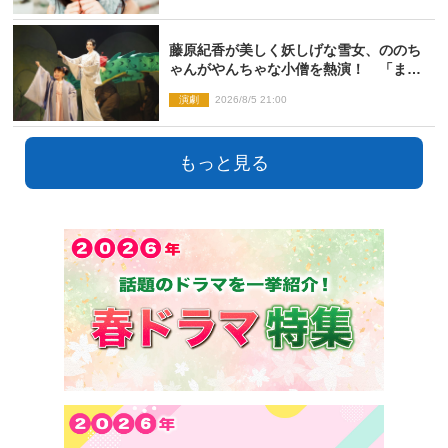
藤原紀香が美しく妖しげな雪女、ののち
ゃんがやんちゃな小僧を熱演！ 「まん
が日本昔ばなし」劇場開幕
演劇
2026/8/5 21:00
もっと見る