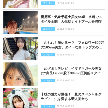
騒然「え…いきなり」「嫌な予感」
エンタメ
2026/8/6 06:00
慶應卒・気象予報士美女45歳、水着でス
タイル全開 人生初ナイトプールを満喫
エンタメ
2026/8/6 06:00
「むちむち派いる〜？」フォロワー500万
の165cm美女、タイトな白トップスの抜
群プロポーションにネット衝撃
エンタメ
2026/8/6 06:00
「めざましテレビ」イマドキガール美女
に“身長176cm股下90cm”圧倒的スタイル
の美女も ヤンジャン最新号
エンタメ
2026/8/6 05:00
十味の魅力が爆発！ 夏のスペシャルグ
ラビア 虫を愛する新人美女も
エンタメ
2026/8/6 05:00