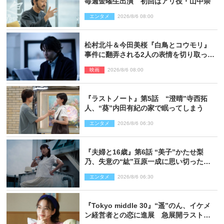
毎週金曜生出演 初回はアリ役・山中崇
エンタメ
2026/8/6 08:00
松村北斗＆今田美桜『白鳥とコウモリ』
事件に翻弄される2人の表情を切り取った
場面写真解禁
映画
2026/8/6 08:00
『ラストノート』第5話 “澄晴”寺西拓
人、“葵”内田有紀の家で眠ってしまう
エンタメ
2026/8/6 06:30
『夫婦と16歳』第6話 “美子”かたせ梨
乃、失意の“紘”豆原一成に思い切ったプ
レゼント
エンタメ
2026/8/6 06:30
『Tokyo middle 30』“遥”のん、イケメ
ン経営者との恋に進展 急展開ラストに