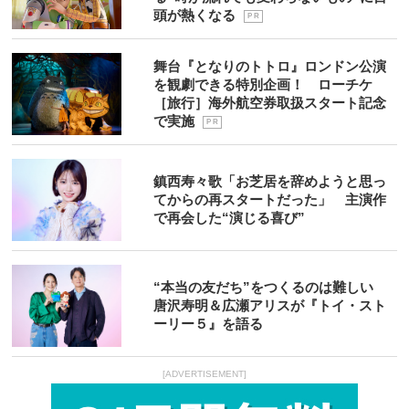
頭が熱くなる
P R
舞台『となりのトトロ』ロンドン公演
を観劇できる特別企画！ ローチケ
［旅行］海外航空券取扱スタート記念
で実施
P R
鎮西寿々歌「お芝居を辞めようと思っ
てからの再スタートだった」 主演作
で再会した“演じる喜び”
“本当の友だち”をつくるのは難しい
唐沢寿明＆広瀬アリスが『トイ・スト
ーリー５』を語る
[ADVERTISEMENT]