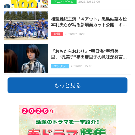
アニメ･ゲーム
2026/8/6 16:00
相葉雅紀主演『４アウト』黒島結菜＆松
本利夫らが写る新場面カット公開 キャ
スト登壇イベントも決定
映画
2026/8/6 16:00
『おちたらおわり』“明日海”宇垣美
里、“孔美子”篠田麻里子の意味深発言に
絶句 ネット驚き「まさか」「意外な展
エンタメ
2026/8/6 15:00
開」
もっと見る