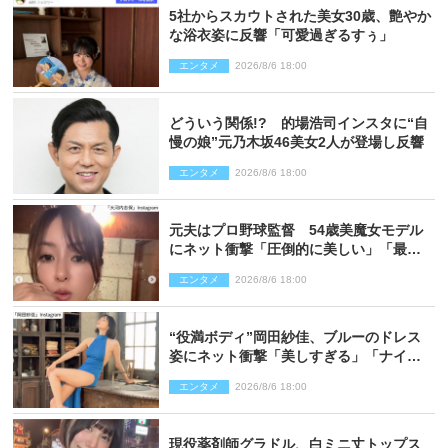
5社からスカウトされた美女30歳、艶やか
な浴衣姿に反響「可愛過ぎるすぅ」
エンタメ
2026/8/6 18:00
どういう関係!? 的場浩司インスタに“自
慢の娘”元乃木坂46美女2人が登場し反響
エンタメ
2026/8/6 18:00
元夫はプロ野球監督 54歳美魔女モデル
にネット衝撃「圧倒的に美しい」「最強
クラス」「うっとり」
エンタメ
2026/8/6 18:00
“役満ボディ”岡田紗佳、ブルーのドレス
姿にネット衝撃「美しすぎる」「ナイ
ス」
エンタメ
2026/8/6 18:00
現役薬剤師グラドル、白ミニ丈トップス