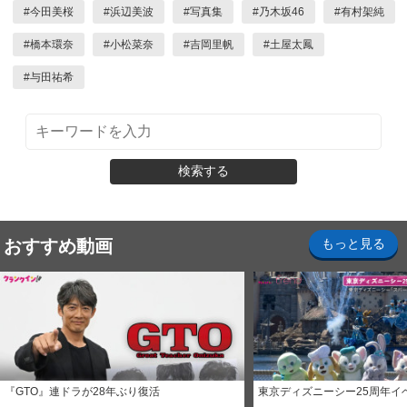
#
今田美桜
#
浜辺美波
#
写真集
#
乃木坂46
#
有村架純
#
橋本環奈
#
小松菜奈
#
吉岡里帆
#
土屋太鳳
#
与田祐希
検索する
おすすめ動画
もっと見る
『GTO』連ドラが28年ぶり復活
東京ディズニーシー25周年イ