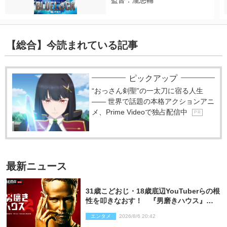
監督：瀧悠輔
【総合】今読まれている記事
ピックアップ
“おっさん剣聖”の一太刀に宿る人生
―― 世界で話題の本格アクションアニ
メ、Prime Videoで独占配信中
P R
最新ニュース
31歳こどおじ・18歳底辺YouTuberらの根
性を叩きなおす！ 『男磨きハウス』第2
弾コーチ陣発表
エンタメ
2026/8/6 20:42