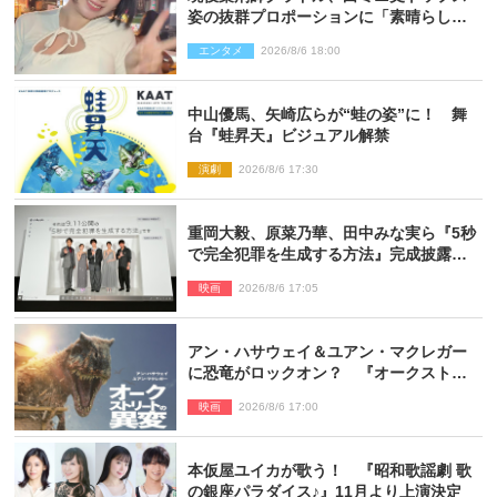
姿の抜群プロポーションに「素晴らしす
ぎる」「すっっっご！」とネット絶賛
エンタメ
2026/8/6 18:00
中山優馬、矢崎広らが“蛙の姿”に！ 舞
台『蛙昇天』ビジュアル解禁
演劇
2026/8/6 17:30
重岡大毅、原菜乃華、田中みな実ら『5秒
で完全犯罪を生成する方法』完成披露に
登壇！ それぞれのAI活用術も発表
映画
2026/8/6 17:05
アン・ハサウェイ＆ユアン・マクレガー
に恐竜がロックオン？ 『オークストリ
ートの異変』新ビジュアル＆本編映像初
映画
2026/8/6 17:00
解禁
本仮屋ユイカが歌う！ 『昭和歌謡劇 歌
の銀座パラダイス♪』11月より上演決定