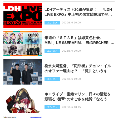
LDHアーティスト20組が集結！ 『LDH
LIVE‐EXPO』史上初の国立競技場で開催
決定
エンタメ
2026/8/6 20:00
来週の『ＳＴＡＲ』は緑黄色社会、
ME:I、LE SSERAFIM、.ENDRECHERI.が
話題曲をパフォーマンス！
エンタメ
2026/8/6 20:00
松永大司監督、『犯罪者』チョン・イル
のオファー理由は？ 「滝川というキャ
ラクターに出会えたことは本当に運が良
エンタメ
2026/8/6 19:00
かった」
ホロライブ・宝鐘マリン、日々の活動を
頑張る“後輩”のすごさを絶賛「なろう系
主人公まである」
エンタメ
2026/8/6 18:15