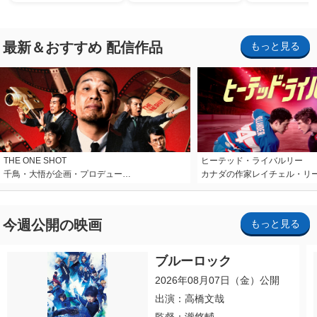
ナイト～パス」
最新＆おすすめ 配信作品
もっと見る
THE ONE SHOT
ヒーテッド・ライバルリー
千鳥・大悟が企画・プロデュー…
カナダの作家レイチェル・リ
今週公開の映画
もっと見る
ブルーロック
2026年08月07日（金）公開
出演：高橋文哉