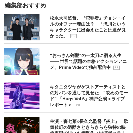
編集部おすすめ
松永大司監督、『犯罪者』チョン・イ
ルのオファー理由は？ 「滝川という
キャラクターに出会えたことは運が良
かった」
P R
“おっさん剣聖”の一太刀に宿る人生
―― 世界で話題の本格アクションアニ
メ、Prime Videoで独占配信中
P R
キタニタツヤがゲストアーティストと
の対バンを通して見せた、“攻めのモー
ド” 「Hugs Vol.6」神戸公演＜ライブ
レポート＞
P R
主演・森七菜×長久允監督『炎上』 歌
舞伎町の過酷さときらきらを独特の映