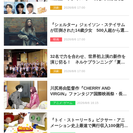
演劇
2026/8/6 17:00
『シェルター』ジェイソン・ステイサム
が圧倒された14歳少女 500人超から選出
された新鋭ボディ・レイ・ブレスナック
映画
2026/8/6 17:00
とは
32名で力を合わせ、世界初上演の新作を
演じ切る！ ネルケプランニング「夏休
み！オン・ワークショップ2026」レポー
演劇
2026/8/6 17:00
ト【最終日】
川尻将由監督作『CHERRY AND
VIRGIN』ファンタジア国際映画祭・長編
アニメ部門で観客賞・金賞受賞！
アニメ･ゲーム
2026/8/6 16:15
『トイ・ストーリー５』ピクサー・アニ
メーション史上最速で興行収入100億円突
破 シリーズNo.1興収が目前