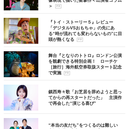
像表現で描いた衝撃作＜出演者コラム
＞
P R
『トイ・ストーリー５』レビュー
「デジタルVSおもちゃ」の先にあ
る“時が流れても変わらないもの”に目
頭が熱くなる
P R
舞台『となりのトトロ』ロンドン公演
を観劇できる特別企画！ ローチケ
［旅行］海外航空券取扱スタート記念
で実施
P R
鎮西寿々歌「お芝居を辞めようと思っ
てからの再スタートだった」 主演作
で再会した“演じる喜び”
“本当の友だち”をつくるのは難しい