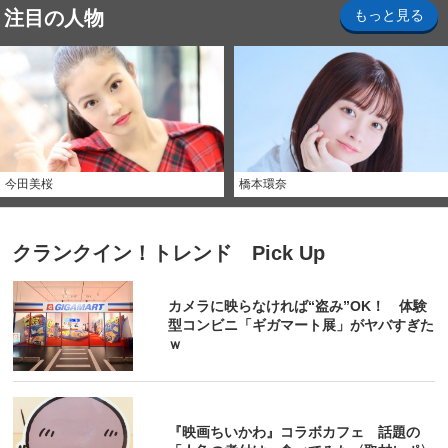
注目の人物
もっと見る
今田美桜
橋本環奈
クランクイン！トレンド Pick Up
カメラに映らなければ“盗み”OK！ 体験
型コンビニ「ギガマート展」がヤバすぎた
ｗ
『映画ちいかわ』コラボカフェ 話題の