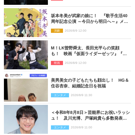
坂本冬美が武家の娘に！ 『歌手生活40
周年記念公演 ～今日から明日へ～』メイ
ンビジュアル公開
演劇
2026/8/9 12:00
M！LK曽野舜太、長田光平らの笑顔
も！ 映画『仮面ライダーゼッツ』『超
宇宙刑事ギャバン インフィニティ』オフ
映画
2026/8/9 12:00
ショット到着
美男美女の子どもたちも顔出し！ HG＆
住谷杏奈、結婚記念日を祝福
エンタメ
2026/8/9 11:30
＜令和8年8月8日＞芸能界にお祝いラッシ
ュ！ 及川光博、戸塚純貴ら多数発表結
婚
エンタメ
2026/8/9 11:00