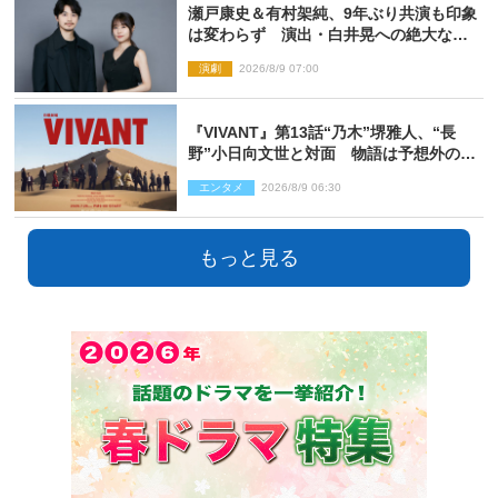
瀬戸康史＆有村架純、9年ぶり共演も印象
は変わらず 演出・白井晃への絶大なる
信頼を胸に舞台『キュー』に挑む
演劇
2026/8/9 07:00
『VIVANT』第13話“乃木”堺雅人、“長
野”小日向文世と対面 物語は予想外の展
開へ
エンタメ
2026/8/9 06:30
もっと見る