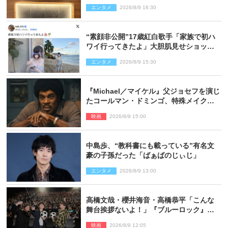
くり」
エンタメ
2026/8/9 16:30
“素顔非公開”17歳紅白歌手「家族で初ハ
ワイ行ってきたよ」大胆肌見せショット
公開
エンタメ
2026/8/9 15:30
『Michael／マイケル』父ジョセフを演じ
たコールマン・ドミンゴ、特殊メイクに2
時間半かかっていた
映画
2026/8/9 15:00
中島歩、“教科書にも載っている”有名文
豪の子孫だった「ばぁばのじぃじ」
エンタメ
2026/8/9 13:00
高橋文哉・櫻井海音・高橋恭平「こんな
舞台挨拶ないよ！」『ブルーロック』自
由すぎるイベントレポート
映画
2026/8/9 12:05