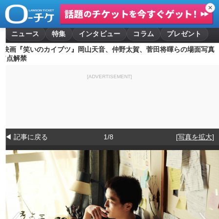
✕
ニュース
特集
インタビュー
コラム
プレゼント
映画『笑いのカイブツ』岡山天音、仲野太賀、菅田将暉らの場面写真
7点解禁
[ADVERTISEMENT]
◀ 記事に戻る
1/8
[写真を拡大]