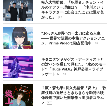
松永大司監督、『犯罪者』チョン・イ
ルのオファー理由は？ 「滝川という
キャラクターに出会えたことは運が良
かった」
P R
“おっさん剣聖”の一太刀に宿る人生
―― 世界で話題の本格アクションアニ
メ、Prime Videoで独占配信中
P R
キタニタツヤがゲストアーティストと
の対バンを通して見せた、“攻めのモー
ド” 「Hugs Vol.6」神戸公演＜ライブ
レポート＞
P R
主演・森七菜×長久允監督『炎上』 歌
舞伎町の過酷さときらきらを独特の映
像表現で描いた衝撃作＜出演者コラム
＞
P R