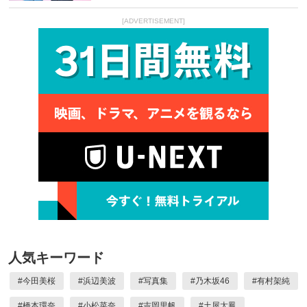
[ADVERTISEMENT]
人気キーワード
#
今田美桜
#
浜辺美波
#
写真集
#
乃木坂46
#
有村架純
#
橋本環奈
#
小松菜奈
#
吉岡里帆
#
土屋太鳳