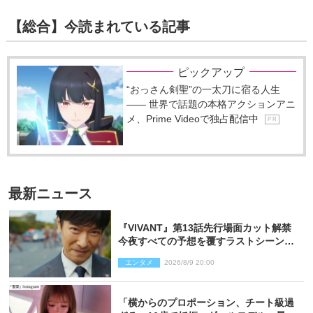
【総合】今読まれている記事
ピックアップ
“おっさん剣聖”の一太刀に宿る人生
―― 世界で話題の本格アクションアニ
メ、Prime Videoで独占配信中
P R
最新ニュース
『VIVANT』第13話先行場面カット解禁
今夜すべての予想を覆すラストシーン
が…
エンタメ
2026/8/9 20:00
「横からのプロポーション、チート級過