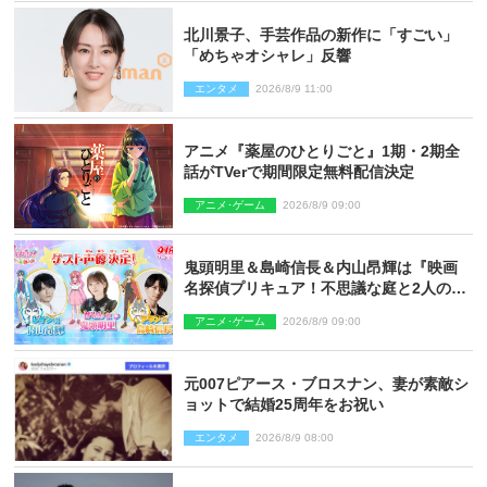
北川景子、手芸作品の新作に「すごい」
「めちゃオシャレ」反響
エンタメ
2026/8/9 11:00
アニメ『薬屋のひとりごと』1期・2期全
話がTVerで期間限定無料配信決定
アニメ･ゲーム
2026/8/9 09:00
鬼頭明里＆島崎信長＆内山昂輝は『映画
名探偵プリキュア！不思議な庭と2人の秘
密』ゲスト声優に決定
アニメ･ゲーム
2026/8/9 09:00
元007ピアース・ブロスナン、妻が素敵シ
ョットで結婚25周年をお祝い
エンタメ
2026/8/9 08:00