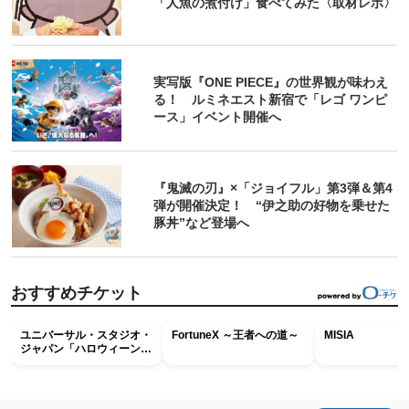
「人魚の煮付け」食べてみた〈取材レポ〉
実写版『ONE PIECE』の世界観が味わえ
る！ ルミネエスト新宿で「レゴ ワンピ
ース」イベント開催へ
『鬼滅の刃』×「ジョイフル」第3弾＆第4
弾が開催決定！ “伊之助の好物を乗せた
豚丼”など登場へ
おすすめチケット
ユニバーサル・スタジオ・
FortuneX ～王者への道～
MISIA
ジャパン「ハロウィーン・
ホラー・ナイト ～オール
ナイト～パス」