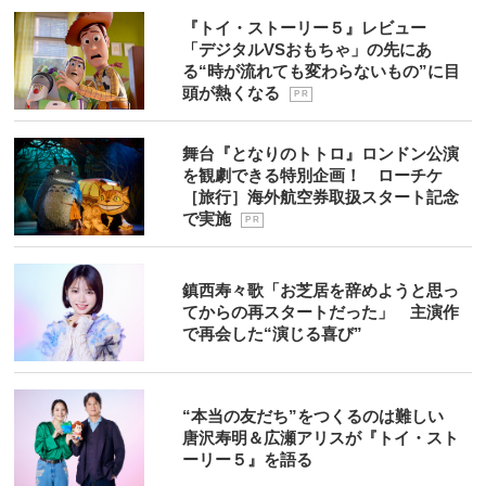
『トイ・ストーリー５』レビュー
「デジタルVSおもちゃ」の先にあ
る“時が流れても変わらないもの”に目
頭が熱くなる
P R
舞台『となりのトトロ』ロンドン公演
を観劇できる特別企画！ ローチケ
［旅行］海外航空券取扱スタート記念
で実施
P R
鎮西寿々歌「お芝居を辞めようと思っ
てからの再スタートだった」 主演作
で再会した“演じる喜び”
“本当の友だち”をつくるのは難しい
唐沢寿明＆広瀬アリスが『トイ・スト
ーリー５』を語る