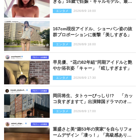
ぎる」16歳で妊娠・ギャルモデル、最新
投稿にネット衝撃「美しすぎる」
エンタメ
2026/8/9 18:00
167cm現役アイドル、ショーパン姿の抜
群プロポーションに衝撃「美しすぎる」
エンタメ
2026/8/9 18:00
早見優、“花の82年組”同期アイドルと艶
やか浴衣姿「キャー」「眩しすぎます」
エンタメ
2026/8/9 17:30
岡田将生、タトゥーびっしり!? 「カッ
コ良すぎますて」出演韓国ドラマのオフ
ショ多数公開
エンタメ
2026/8/9 17:00
重盛さと美“築53年の実家”を自らリフォ
ームデザイン「凄っ！」「高級感ありま