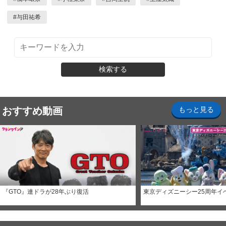
#
与田祐希
検索する
おすすめ動画
もっと見る
『GTO』連ドラが28年ぶり復活
東京ディズニーシー25周年イ