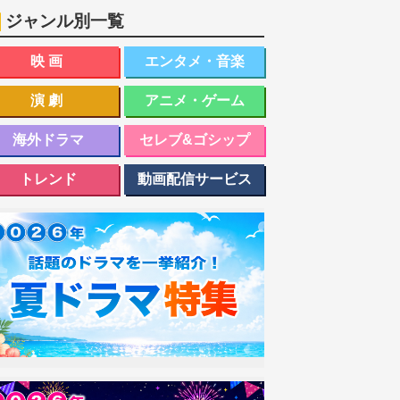
ジャンル別一覧
映画
エンタメ・音楽
演劇
アニメ・ゲーム
海外ドラマ
セレブ&ゴシップ
トレンド
動画配信サービス