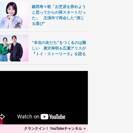
鎮西寿々歌「お芝居を辞めよう
と思ってからの再スタートだっ
た」 主演作で再会した“演じ
る喜び”
“本当の友だち”をつくるのは難
しい 唐沢寿明＆広瀬アリスが
『トイ・ストーリー５』を語る
クランクイン！ YouTubeチャンネル ＞