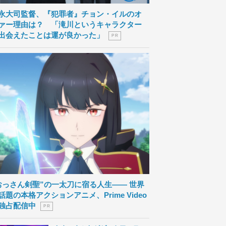
永大司監督、『犯罪者』チョン・イルのオ
ァー理由は？ 「滝川というキャラクター
出会えたことは運が良かった」
P R
おっさん剣聖”の一太刀に宿る人生―― 世界
話題の本格アクションアニメ、Prime Video
独占配信中
P R