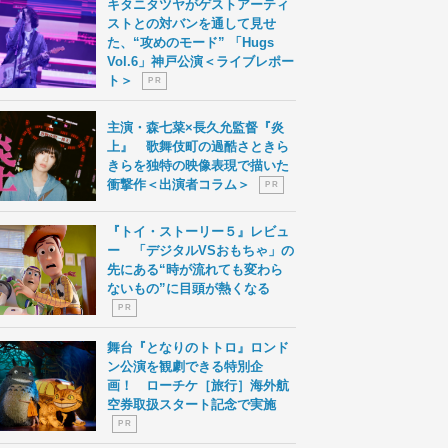
キタニタツヤがゲストアーティ
ストとの対バンを通して見せ
た、“攻めのモード” 「Hugs
Vol.6」神戸公演＜ライブレポー
ト＞
P R
主演・森七菜×長久允監督『炎
上』 歌舞伎町の過酷さときら
きらを独特の映像表現で描いた
衝撃作＜出演者コラム＞
P R
『トイ・ストーリー５』レビュ
ー 「デジタルVSおもちゃ」の
先にある“時が流れても変わら
ないもの”に目頭が熱くなる
P R
舞台『となりのトトロ』ロンド
ン公演を観劇できる特別企
画！ ローチケ［旅行］海外航
空券取扱スタート記念で実施
P R