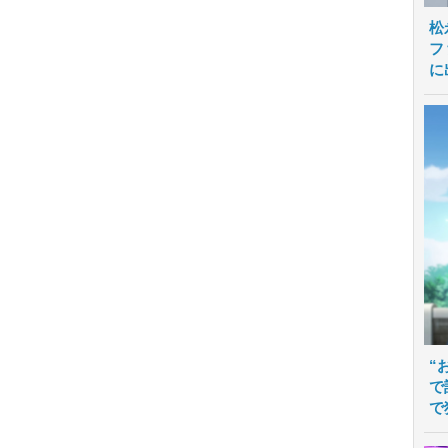
松
フ
に
“
で
で