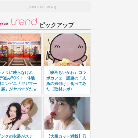
[ADVERTISEMENT]
ピックアップ
カメラに映らなけれ
『映画ちいかわ』コラ
ば“盗み”OK！ 体験
ボカフェ 話題の「人
型コンビニ「ギガマー
魚の煮付け」食べてみ
ト展」がヤバすぎたｗ
た〈取材レポ〉
ピンクの衣装がステ
【大胆カット満載】乃