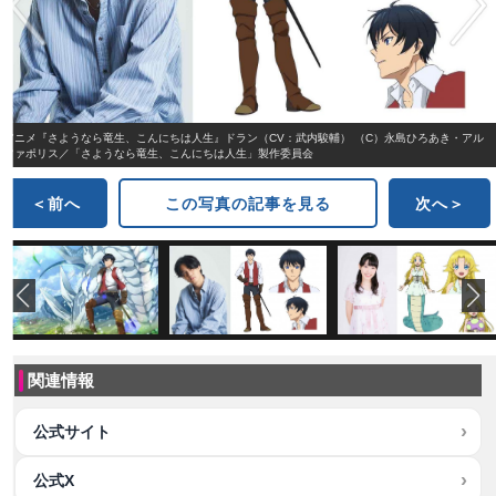
アニメ『さようなら竜生、こんにちは人生』ドラン（CV：武内駿輔） （C）永島ひろあき・アル
ファポリス／「さようなら竜生、こんにちは人生」製作委員会
＜前へ
この写真の記事を見る
次へ＞
関連情報
公式サイト
公式X