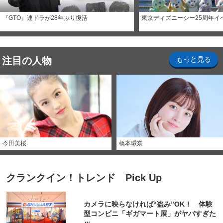
『GTO』連ドラが28年ぶり復活
東京ディズニーシー25周年イ
注目の人物
もっと見る
今田美桜
橋本環奈
クランクイン！トレンド Pick Up
カメラに映らなければ“盗み”OK！ 体験
型コンビニ「ギガマート展」がヤバすぎた