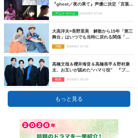
『ghost／夜の果て』声優に決定「言葉に
はできない沢山の感情を思い出しまし
アニメ･ゲーム
2026/8/7 07:00
た」
大高洋夫×長野里美 解散から15年「第三
舞台」はいつでも当時に戻れる関係「や
っぱり他の方たちとは違います」
演劇
2026/8/7 07:00
高橋文哉＆櫻井海音＆高橋恭平＆野村康
太、お互いが認めた“ハマり役” 『ブル
ーロック』で築いた最高のチームワーク
映画
2026/8/7 06:30
もっと見る