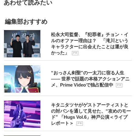
あわせて読みたい
編集部おすすめ
松永大司監督、『犯罪者』チョン・イ
ルのオファー理由は？ 「滝川という
キャラクターに出会えたことは運が良
かった」
P R
“おっさん剣聖”の一太刀に宿る人生
―― 世界で話題の本格アクションアニ
メ、Prime Videoで独占配信中
P R
キタニタツヤがゲストアーティストと
の対バンを通して見せた、“攻めのモー
ド” 「Hugs Vol.6」神戸公演＜ライブ
レポート＞
P R