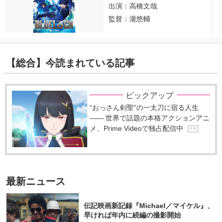
出演：高橋文哉
監督：瀧悠輔
【総合】今読まれている記事
ピックアップ
“おっさん剣聖”の一太刀に宿る人生
―― 世界で話題の本格アクションアニ
メ、Prime Videoで独占配信中
P R
最新ニュース
伝記映画新記録『Michael／マイケル』、
早ければ年内に続編の撮影開始