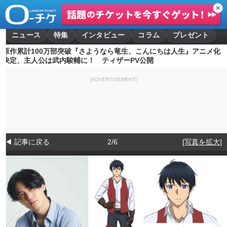
✕
ニュース
特集
インタビュー
コラム
プレゼント
原作累計100万部突破『さようなら竜生、こんにちは人生』アニメ化
決定、主人公は武内駿輔に！ ティザーPV公開
[ADVERTISEMENT]
◀ 記事に戻る
2/6
[写真を拡大]