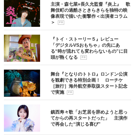
主演・森七菜×長久允監督『炎上』 歌
舞伎町の過酷さときらきらを独特の映
像表現で描いた衝撃作＜出演者コラム
＞
P R
『トイ・ストーリー５』レビュー
「デジタルVSおもちゃ」の先にあ
る“時が流れても変わらないもの”に目
頭が熱くなる
P R
舞台『となりのトトロ』ロンドン公演
を観劇できる特別企画！ ローチケ
［旅行］海外航空券取扱スタート記念
で実施
P R
鎮西寿々歌「お芝居を辞めようと思っ
てからの再スタートだった」 主演作
で再会した“演じる喜び”