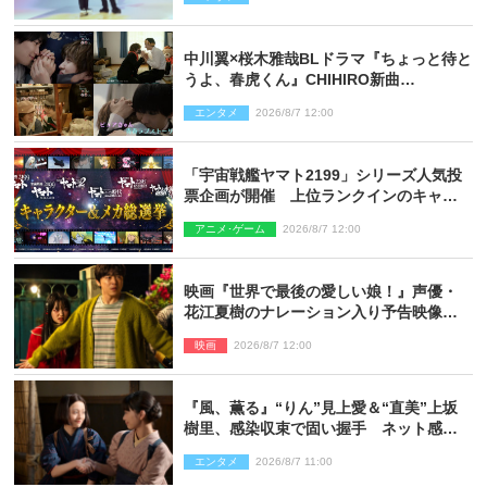
信リリース
中川翼×桜木雅哉BLドラマ『ちょっと待と
うよ、春虎くん』CHIHIRO新曲
「Honeyy」がED主題歌に決定！
エンタメ
2026/8/7 12:00
「宇宙戦艦ヤマト2199」シリーズ人気投
票企画が開催 上位ランクインのキャラ
クター＆メカは新規描き下ろしイラスト
アニメ･ゲーム
2026/8/7 12:00
を制作
映画『世界で最後の愛しい娘！』声優・
花江夏樹のナレーション入り予告映像解
禁「あふれ出る温かさに涙が止まらな
映画
2026/8/7 12:00
い！」
『風、薫る』“りん”見上愛＆“直美”上坂
樹里、感染収束で固い握手 ネット感動
「このバディは最強」「アツい」
エンタメ
2026/8/7 11:00