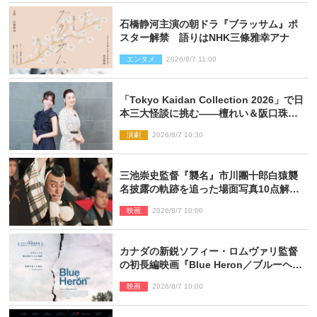
石橋静河主演の朝ドラ『ブラッサム』ポ
スター解禁 語りはNHK三條雅幸アナ
エンタメ
2026/8/7 11:00
「Tokyo Kaidan Collection 2026」で日
本三大怪談に挑む――檀れい＆阪口珠美
が語る「牡丹灯籠」の新たな魅力
演劇
2026/8/7 10:30
三池崇史監督『襲名』市川團十郎白猿襲
名披露の軌跡を追った場面写真10点解
禁！
映画
2026/8/7 10:00
カナダの新鋭ソフィー・ロムヴァリ監督
の初長編映画『Blue Heron／ブルーヘロ
ン』10.23公開
映画
2026/8/7 10:00