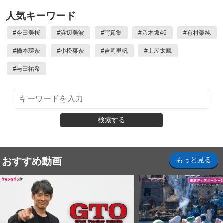
人気キーワード
#
今田美桜
#
浜辺美波
#
写真集
#
乃木坂46
#
有村架純
#
橋本環奈
#
小松菜奈
#
吉岡里帆
#
土屋太鳳
#
与田祐希
検索する
おすすめ動画
もっと見る