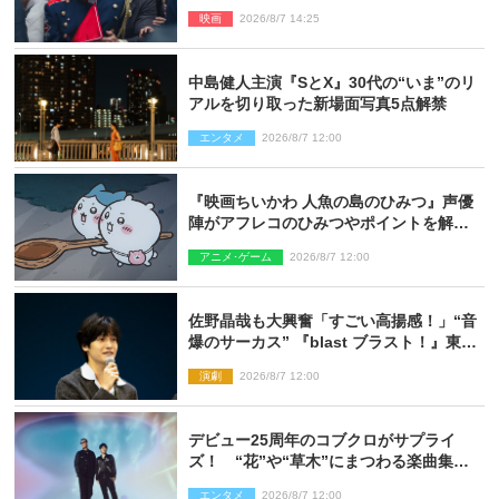
映画
2026/8/7 14:25
中島健人主演『SとX』30代の“いま”のリ
アルを切り取った新場面写真5点解禁
エンタメ
2026/8/7 12:00
『映画ちいかわ 人魚の島のひみつ』声優
陣がアフレコのひみつやポイントを解
説！ 新カットも到着
アニメ･ゲーム
2026/8/7 12:00
佐野晶哉も大興奮「すごい高揚感！」“音
爆のサーカス” 『blast ブラスト！』東京
公演が開幕！
演劇
2026/8/7 12:00
デビュー25周年のコブクロがサプライ
ズ！ “花”や“草木”にまつわる楽曲集め
た新コンセプトアルバムを“花の日”に配
エンタメ
2026/8/7 12:00