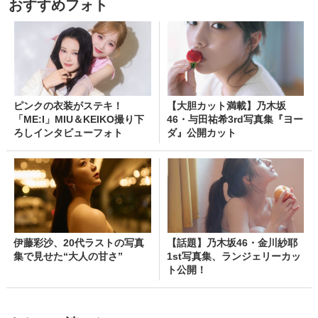
おすすめフォト
ピンクの衣装がステキ！
【大胆カット満載】乃木坂
「ME:I」MIU＆KEIKO撮り下
46・与田祐希3rd写真集『ヨー
ろしインタビューフォト
ダ』公開カット
伊藤彩沙、20代ラストの写真
【話題】乃木坂46・金川紗耶
集で見せた“大人の甘さ”
1st写真集、ランジェリーカッ
ト公開！