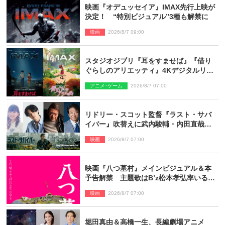
映画『オデュッセイア』IMAX先行上映が
決定！ “特別ビジュアル”3種も解禁に
映画
2026/8/7 09:00
スタジオジブリ『耳をすませば』『借り
ぐらしのアリエッティ』4Kデジタルリマ
スターでIMAX上映決定！
アニメ･ゲーム
2026/8/7 07:00
リドリー・スコット監督『ラスト・サバ
イバー』吹替えに武内駿輔・内田直哉・
種崎敦美・井上和彦ら豪華声優陣が集
映画
2026/8/7 07:00
結！
映画『八つ墓村』メインビジュアル＆本
予告解禁 主題歌はB’z松本孝弘率いる
TMG「DOOM」に決定
映画
2026/8/7 07:00
堀田真由＆高橋一生、長編劇場アニメ