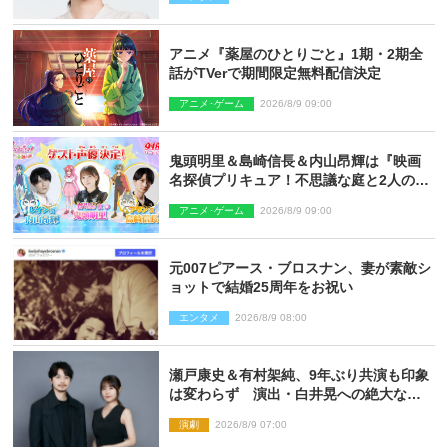
アニメ『薬屋のひとりごと』1期・2期全
話がTVerで期間限定無料配信決定
アニメ･ゲーム
2026/8/9 09:00
鬼頭明里＆島崎信長＆内山昂輝は『映画
名探偵プリキュア！不思議な庭と2人の秘
密』ゲスト声優に決定
アニメ･ゲーム
2026/8/9 09:00
元007ピアース・ブロスナン、妻が素敵シ
ョットで結婚25周年をお祝い
エンタメ
2026/8/9 08:00
瀬戸康史＆有村架純、9年ぶり共演も印象
は変わらず 演出・白井晃への絶大なる
信頼を胸に舞台『キュー』に挑む
演劇
2026/8/9 07:00