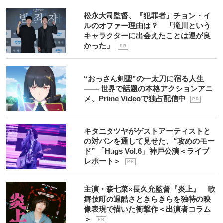
松永大司監督、『犯罪者』チョン・イ
ルのオファー理由は？ 「滝川という
キャラクターに出会えたことは運が良
かった」
P R
“おっさん剣聖”の一太刀に宿る人生
―― 世界で話題の本格アクションアニ
メ、Prime Videoで独占配信中
P R
キタニタツヤがゲストアーティストと
の対バンを通して見せた、“攻めのモー
ド” 「Hugs Vol.6」神戸公演＜ライブ
レポート＞
P R
主演・森七菜×長久允監督『炎上』 歌
舞伎町の過酷さときらきらを独特の映
像表現で描いた衝撃作＜出演者コラム
＞
P R