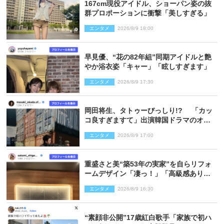
167cm現役アイドル、ショーパン姿の抜
群プロポーションに衝撃「美しすぎる」
エンタメ
2026/8/9 18:00
早見優、“花の82年組”同期アイドルと艶
やか浴衣姿「キャー」「眩しすぎます」
エンタメ
2026/8/9 17:30
岡田将生、タトゥーびっしり!? 「カッ
コ良すぎますて」出演韓国ドラマのオフ
ショ多数公開
エンタメ
2026/8/9 17:00
重盛さと美“築53年の実家”を自らリフォ
ームデザイン「凄っ！」「高級感ありま
くり」
エンタメ
2026/8/9 16:30
“素顔非公開”17歳紅白歌手「家族で初ハ