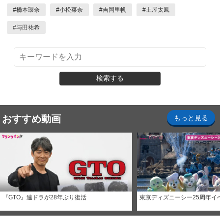
#
橋本環奈
#
小松菜奈
#
吉岡里帆
#
土屋太鳳
#
与田祐希
検索する
おすすめ動画
もっと見る
『GTO』連ドラが28年ぶり復活
東京ディズニーシー25周年イ