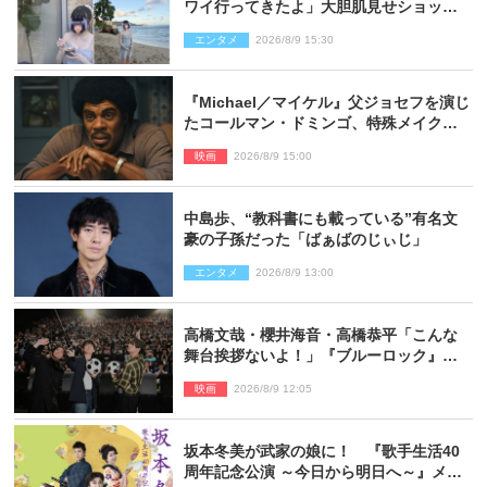
ワイ行ってきたよ」大胆肌見せショット
公開
エンタメ
2026/8/9 15:30
『Michael／マイケル』父ジョセフを演じ
たコールマン・ドミンゴ、特殊メイクに2
時間半かかっていた
映画
2026/8/9 15:00
中島歩、“教科書にも載っている”有名文
豪の子孫だった「ばぁばのじぃじ」
エンタメ
2026/8/9 13:00
高橋文哉・櫻井海音・高橋恭平「こんな
舞台挨拶ないよ！」『ブルーロック』自
由すぎるイベントレポート
映画
2026/8/9 12:05
坂本冬美が武家の娘に！ 『歌手生活40
周年記念公演 ～今日から明日へ～』メイ