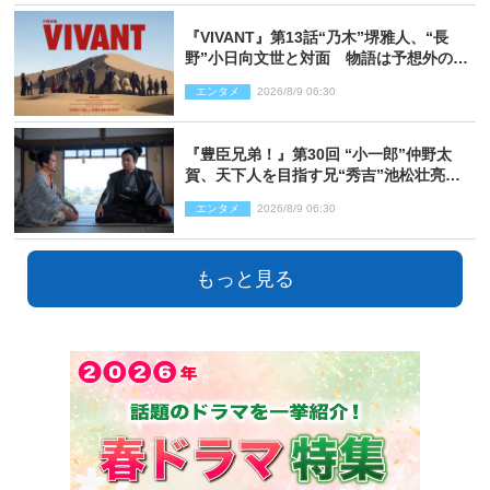
『VIVANT』第13話“乃木”堺雅人、“長
野”小日向文世と対面 物語は予想外の展
開へ
エンタメ
2026/8/9 06:30
『豊臣兄弟！』第30回 “小一郎”仲野太
賀、天下人を目指す兄“秀吉”池松壮亮
と“清須会議”へ
エンタメ
2026/8/9 06:30
もっと見る