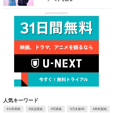
[ADVERTISEMENT]
人気キーワード
#
今田美桜
#
浜辺美波
#
写真集
#
乃木坂46
#
有村架純