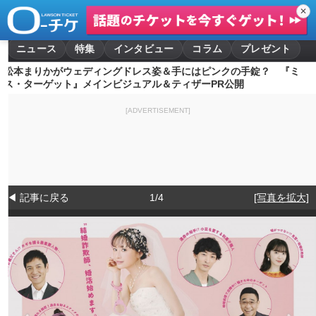
✕
ニュース
特集
インタビュー
コラム
プレゼント
松本まりかがウェディングドレス姿＆手にはピンクの手錠？ 『ミ
ス・ターゲット』メインビジュアル＆ティザーPR公開
[ADVERTISEMENT]
◀ 記事に戻る
1/4
[写真を拡大]