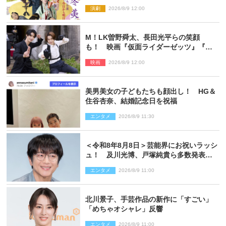
ンビジュアル公開
演劇
2026/8/9 12:00
M！LK曽野舜太、長田光平らの笑顔
も！ 映画『仮面ライダーゼッツ』『超
宇宙刑事ギャバン インフィニティ』オフ
映画
2026/8/9 12:00
ショット到着
美男美女の子どもたちも顔出し！ HG＆
住谷杏奈、結婚記念日を祝福
エンタメ
2026/8/9 11:30
＜令和8年8月8日＞芸能界にお祝いラッシ
ュ！ 及川光博、戸塚純貴ら多数発表結
婚
エンタメ
2026/8/9 11:00
北川景子、手芸作品の新作に「すごい」
「めちゃオシャレ」反響
エンタメ
2026/8/9 11:00