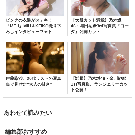
ピンクの衣装がステキ！
【大胆カット満載】乃木坂
「ME:I」MIU＆KEIKO撮り下
46・与田祐希3rd写真集『ヨー
ろしインタビューフォト
ダ』公開カット
伊藤彩沙、20代ラストの写真
【話題】乃木坂46・金川紗耶
集で見せた“大人の甘さ”
1st写真集、ランジェリーカッ
ト公開！
あわせて読みたい
編集部おすすめ