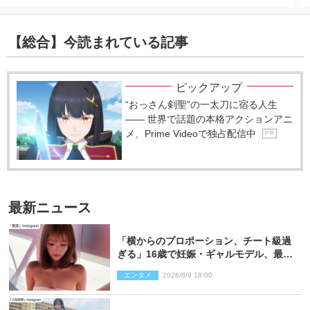
【総合】今読まれている記事
ピックアップ
“おっさん剣聖”の一太刀に宿る人生
―― 世界で話題の本格アクションアニ
メ、Prime Videoで独占配信中
P R
最新ニュース
「横からのプロポーション、チート級過
ぎる」16歳で妊娠・ギャルモデル、最新
投稿にネット衝撃「美しすぎる」
エンタメ
2026/8/9 18:00