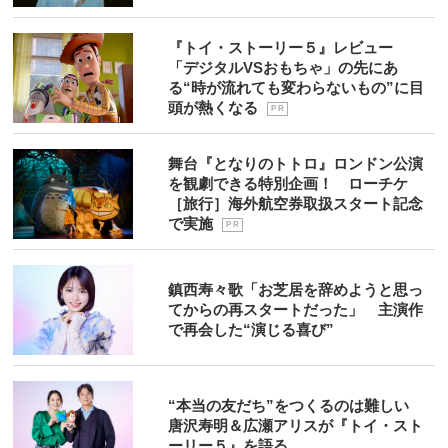
『トイ・ストーリー５』レビュー
「デジタルVSおもちゃ」の先にあ
る“時が流れても変わらないもの”に目
頭が熱くなる
P R
舞台『となりのトトロ』ロンドン公演
を観劇できる特別企画！ ローチケ
［旅行］海外航空券取扱スタート記念
で実施
P R
鎮西寿々歌「お芝居を辞めようと思っ
てからの再スタートだった」 主演作
で再会した“演じる喜び”
“本当の友だち”をつくるのは難しい
唐沢寿明＆広瀬アリスが『トイ・スト
ーリー５』を語る