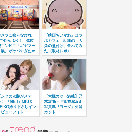
カメラに映らなけれ
『映画ちいかわ』コラ
ば“盗み”OK！ 体験
ボカフェ 話題の「人
型コンビニ「ギガマー
魚の煮付け」食べてみ
ト展」がヤバすぎたｗ
た〈取材レポ〉
ピンクの衣装がステ
【大胆カット満載】乃
！ 「ME:I」MIU＆
木坂46・与田祐希3rd
KEIKO撮り下ろしイン
写真集『ヨーダ』公開
タビューフォト
カット