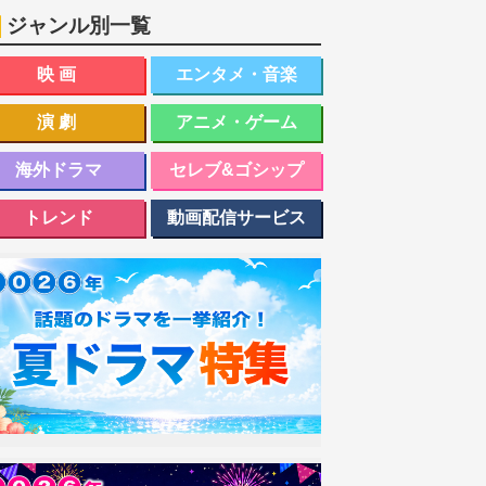
ジャンル別一覧
映画
エンタメ・音楽
演劇
アニメ・ゲーム
海外ドラマ
セレブ&ゴシップ
トレンド
動画配信サービス