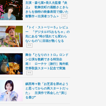
主演・森七菜×長久允監督『炎
上』 歌舞伎町の過酷さときら
きらを独特の映像表現で描いた
衝撃作＜出演者コラム＞
P R
『トイ・ストーリー５』レビュ
ー 「デジタルVSおもちゃ」の
先にある“時が流れても変わら
ないもの”に目頭が熱くなる
P R
舞台『となりのトトロ』ロンド
ン公演を観劇できる特別企
画！ ローチケ［旅行］海外航
空券取扱スタート記念で実施
P R
鎮西寿々歌「お芝居を辞めよう
と思ってからの再スタートだっ
た」 主演作で再会した“演じ
る喜び”