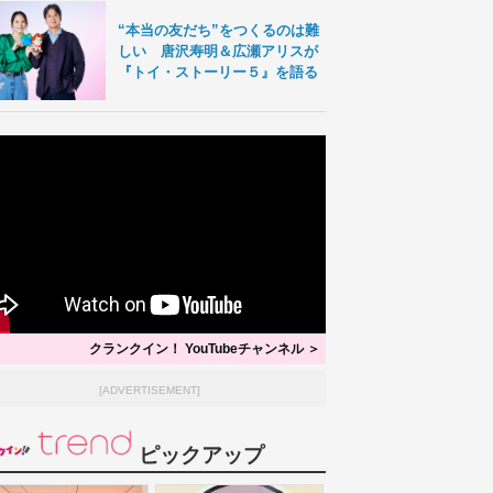
“本当の友だち”をつくるのは難
しい 唐沢寿明＆広瀬アリスが
『トイ・ストーリー５』を語る
クランクイン！ YouTubeチャンネル ＞
[ADVERTISEMENT]
ピックアップ