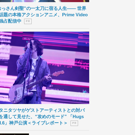
おっさん剣聖”の一太刀に宿る人生―― 世界
話題の本格アクションアニメ、Prime Video
独占配信中
P R
タニタツヤがゲストアーティストとの対バ
を通して見せた、“攻めのモード” 「Hugs
ol.6」神戸公演＜ライブレポート＞
P R