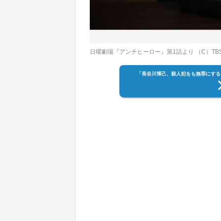
日曜劇場『アンチヒーロー』第1話より （C）TB
「長谷川博己、殺人犯をも無罪にする