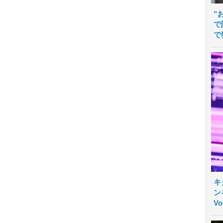
“
で
で
キ
ン
V