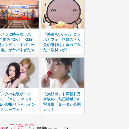
カメラに映らなけれ
『映画ちいかわ』コラ
ば“盗み”OK！ 体験
ボカフェ 話題の「人
型コンビニ「ギガマー
魚の煮付け」食べてみ
ト展」がヤバすぎたｗ
た〈取材レポ〉
ピンクの衣装がステ
【大胆カット満載】乃
！ 「ME:I」MIU＆
木坂46・与田祐希3rd
KEIKO撮り下ろしイン
写真集『ヨーダ』公開
タビューフォト
カット