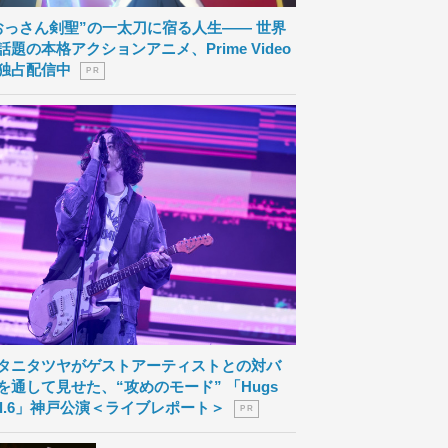
おっさん剣聖”の一太刀に宿る人生―― 世界
話題の本格アクションアニメ、Prime Video
独占配信中
P R
タニタツヤがゲストアーティストとの対バ
を通して見せた、“攻めのモード” 「Hugs
ol.6」神戸公演＜ライブレポート＞
P R