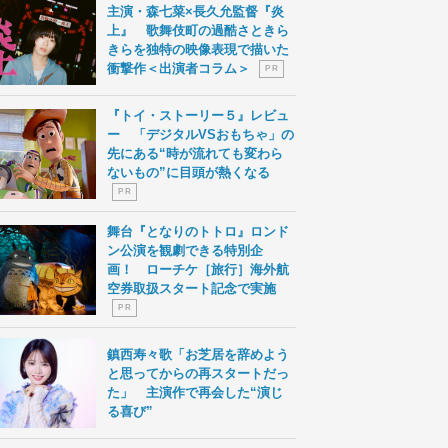
主演・森七菜×長久允監督『炎
上』 歌舞伎町の過酷さときら
きらを独特の映像表現で描いた
衝撃作＜出演者コラム＞
P R
『トイ・ストーリー５』レビュ
ー 「デジタルVSおもちゃ」の
先にある“時が流れても変わら
ないもの”に目頭が熱くなる
P R
舞台『となりのトトロ』ロンド
ン公演を観劇できる特別企
画！ ローチケ［旅行］海外航
空券取扱スタート記念で実施
P R
鎮西寿々歌「お芝居を辞めよう
と思ってからの再スタートだっ
た」 主演作で再会した“演じ
る喜び”