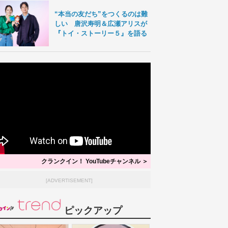
“本当の友だち”をつくるのは難
しい 唐沢寿明＆広瀬アリスが
『トイ・ストーリー５』を語る
クランクイン！ YouTubeチャンネル ＞
[ADVERTISEMENT]
ピックアップ