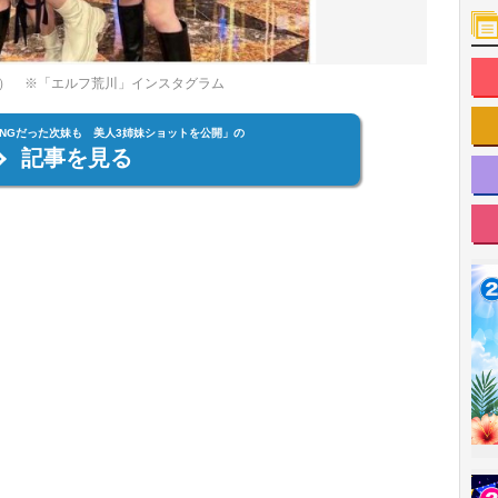
） ※「エルフ荒川」インスタグラム
NGだった次妹も 美人3姉妹ショットを公開」の
記事を見る