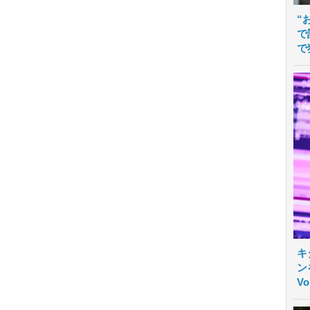
“
で
で
キ
ン
V