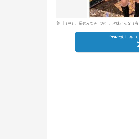
荒川（中）、長妹みなみ（左）、次妹かんな（右
「エルフ荒川、顔出し