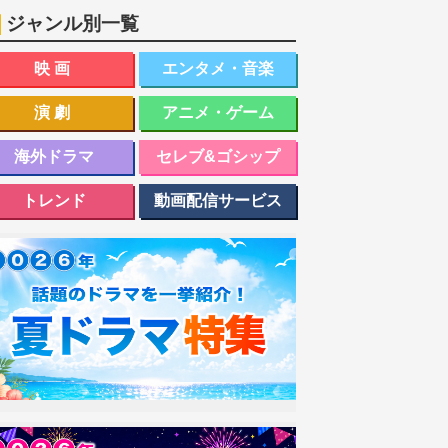
ジャンル別一覧
映画
エンタメ・音楽
演劇
アニメ・ゲーム
海外ドラマ
セレブ&ゴシップ
トレンド
動画配信サービス