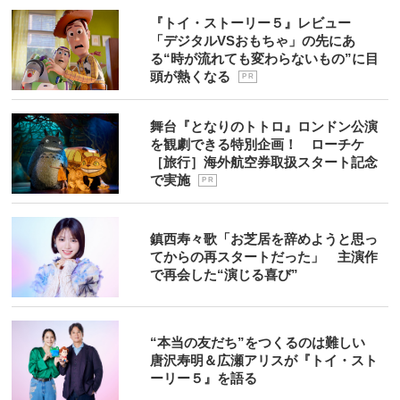
『トイ・ストーリー５』レビュー
「デジタルVSおもちゃ」の先にあ
る“時が流れても変わらないもの”に目
頭が熱くなる
P R
舞台『となりのトトロ』ロンドン公演
を観劇できる特別企画！ ローチケ
［旅行］海外航空券取扱スタート記念
で実施
P R
鎮西寿々歌「お芝居を辞めようと思っ
てからの再スタートだった」 主演作
で再会した“演じる喜び”
“本当の友だち”をつくるのは難しい
唐沢寿明＆広瀬アリスが『トイ・スト
ーリー５』を語る