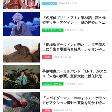
ギリコがハンターバトルを挑んできた！
エンタメ
2026/8/8 12:00
『名探偵プリキュア！』第28話「謎の怪
盗デッチ・アゲイン」、謎の怪盗から不
思議な予告状が届く
アニメ･ゲーム
2026/8/8 12:00
『劇場版ダーウィンが来た！』世界猫の
日に予告＆場面写真解禁 ライオンやマ
ヌルネコの赤ちゃんが大集合
映画
2026/8/8 11:00
手越祐也ボーカルバンド「T.N.T」がアニ
メ『朱色の仮面』宣伝大使に就任決定
アニメ･ゲーム
2026/8/8 10:00
『スパイダーマン：BND』トム・ホラン
ドがアクション撮影の裏側を明かす特別
映像解禁
映画
2026/8/8 10:00