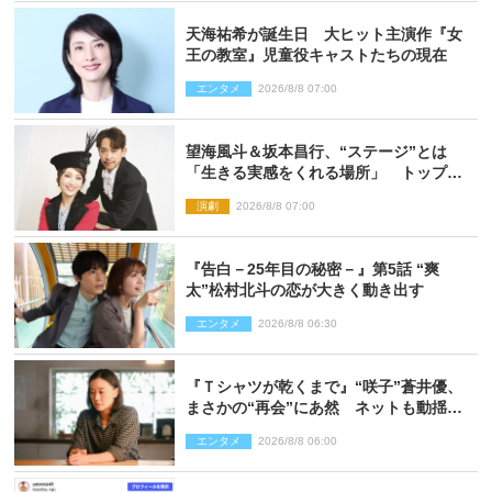
天海祐希が誕生日 大ヒット主演作『女
王の教室』児童役キャストたちの現在
エンタメ
2026/8/8 07:00
望海風斗＆坂本昌行、“ステージ”とは
「生きる実感をくれる場所」 トップを
走り続ける原動力を語る
演劇
2026/8/8 07:00
『告白－25年目の秘密－』第5話 “爽
太”松村北斗の恋が大きく動き出す
エンタメ
2026/8/8 06:30
『Ｔシャツが乾くまで』“咲子”蒼井優、
まさかの“再会”にあ然 ネットも動揺
「びっくりした!!」「今さら?!」（ネタバ
エンタメ
2026/8/8 06:00
レあり）