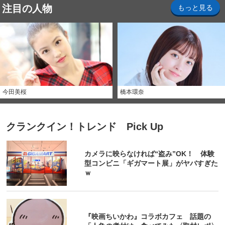
注目の人物
もっと見る
今田美桜
橋本環奈
クランクイン！トレンド Pick Up
カメラに映らなければ“盗み”OK！ 体験
型コンビニ「ギガマート展」がヤバすぎた
ｗ
『映画ちいかわ』コラボカフェ 話題の