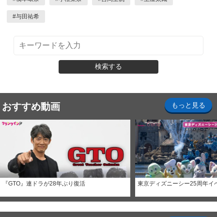
#
与田祐希
検索する
おすすめ動画
もっと見る
『GTO』連ドラが28年ぶり復活
東京ディズニーシー25周年イ