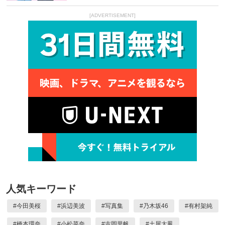
[ADVERTISEMENT]
人気キーワード
#
今田美桜
#
浜辺美波
#
写真集
#
乃木坂46
#
有村架純
#
橋本環奈
#
小松菜奈
#
吉岡里帆
#
土屋太鳳