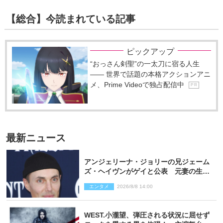
【総合】今読まれている記事
ピックアップ
“おっさん剣聖”の一太刀に宿る人生
―― 世界で話題の本格アクションアニ
メ、Prime Videoで独占配信中
P R
最新ニュース
アンジェリーナ・ジョリーの兄ジェーム
ズ・ヘイヴンがゲイと公表 元妻の生配
信で明らかに
エンタメ
2026/8/8 14:00
WEST.小瀧望、弾圧される状況に屈せず