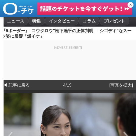
✕
ニュース
特集
インタビュー
コラム
プレゼント
『9ボーダー』“コウタロウ”松下洸平の正体判明 “シゴデキ”なスー
ツ姿に反響「爆イケ」
[ADVERTISEMENT]
◀ 記事に戻る
4/19
[写真を拡大]