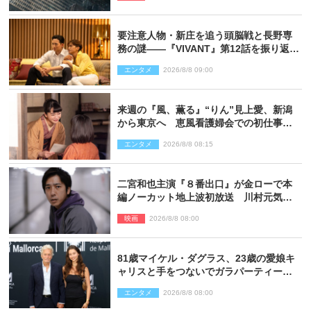
要注意人物・新庄を追う頭脳戦と長野専
務の謎――『VIVANT』第12話を振り返
る！
エンタメ
2026/8/8 09:00
来週の『風、薫る』“りん”見上愛、新潟
から東京へ 恵風看護婦会での初仕事に
向かう
エンタメ
2026/8/8 08:15
二宮和也主演『８番出口』が金ローで本
編ノーカット地上波初放送 川村元気監
督＆二宮コメント到着
映画
2026/8/8 08:00
81歳マイケル・ダグラス、23歳の愛娘キ
ャリスと手をつないでガラパーティーに
来場
エンタメ
2026/8/8 08:00