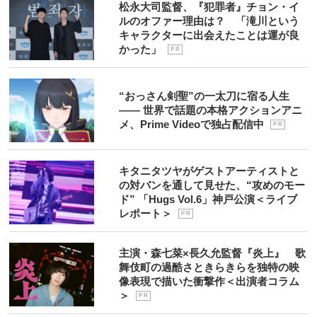
松永大司監督、『犯罪者』チョン・イ
ルのオファー理由は？ 「滝川という
キャラクターに出会えたことは運が良
かった」
P R
“おっさん剣聖”の一太刀に宿る人生
―― 世界で話題の本格アクションアニ
メ、Prime Videoで独占配信中
P R
キタニタツヤがゲストアーティストと
の対バンを通して見せた、“攻めのモー
ド” 「Hugs Vol.6」神戸公演＜ライブ
レポート＞
P R
主演・森七菜×長久允監督『炎上』 歌
舞伎町の過酷さときらきらを独特の映
像表現で描いた衝撃作＜出演者コラム
＞
P R