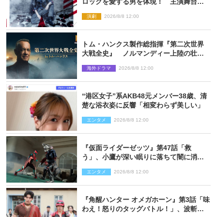
ロックを愛する男を体現！ 主演舞台
『ロックンロール』ビジュアル解禁
演劇
2026/8/8 12:00
トム・ハンクス製作総指揮『第二次世界
大戦全史』 ノルマンディー上陸の壮絶
な戦場を収めた特別映像解禁
海外ドラマ
2026/8/8 12:00
“港区女子”系AKB48元メンバー38歳、清
楚な浴衣姿に反響「相変わらず美しい」
エンタメ
2026/8/8 12:00
『仮面ライダーゼッツ』第47話「救
う」、小鷹が深い眠りに落ちて闇に消え
る…？
エンタメ
2026/8/8 12:00
『角醒ハンター オメガホーン』第3話「味
わえ！怒りのタッグバトル！」、波斬の