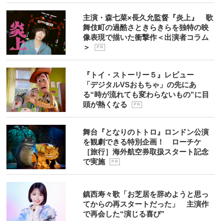
主演・森七菜×長久允監督『炎上』 歌
舞伎町の過酷さときらきらを独特の映
像表現で描いた衝撃作＜出演者コラム
＞
P R
『トイ・ストーリー５』レビュー
「デジタルVSおもちゃ」の先にあ
る“時が流れても変わらないもの”に目
頭が熱くなる
P R
舞台『となりのトトロ』ロンドン公演
を観劇できる特別企画！ ローチケ
［旅行］海外航空券取扱スタート記念
で実施
P R
鎮西寿々歌「お芝居を辞めようと思っ
てからの再スタートだった」 主演作
で再会した“演じる喜び”