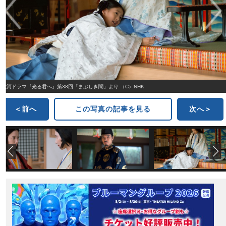
大河ドラマ『光る君へ』第38回「まぶしき闇」より （C）NHK
＜前へ
この写真の記事を見る
次へ＞