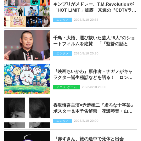
キンプリがメドレー、T.M.Revolutionが
「HOT LIMIT」披露 来週の『CDTVライ
ブ！ライブ！』
エンタメ
2026/8/10 20:55
千鳥・大悟、選び抜いた芸人“8人”のショ
ートフィルムを絶賛 「『監督の話とか
来るんじゃない？』みたいな人間もいま
エンタメ
2026/8/10 20:30
した」
『映画ちいかわ』原作者・ナガノがキャ
ラクター誕生秘話などを語る！ ロング
インタビュー＆新規カット解禁
アニメ･ゲーム
2026/8/10 20:00
香取慎吾主演×赤楚衛二『虚ろな十字架』
ポスター＆本予告解禁 花瀬琴音・山中
崇らオールキャスト発表
エンタメ
2026/8/10 20:00
『赤ずきん、旅の途中で死体と出会