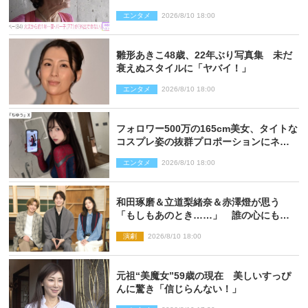
エンタメ
2026/8/10 18:00
雛形あきこ48歳、22年ぶり写真集 未だ
衰えぬスタイルに「ヤバイ！」
エンタメ
2026/8/10 18:00
フォロワー500万の165cm美女、タイトな
コスプレ姿の抜群プロポーションにネッ
ト衝撃
エンタメ
2026/8/10 18:00
和田琢磨＆立道梨緒奈＆赤澤燈が思う
「もしもあのとき……」 誰の心にもあ
るもの描く舞台『回転する夜』に込める
演劇
2026/8/10 18:00
思い
元祖“美魔女”59歳の現在 美しいすっぴ
んに驚き「信じらんない！」