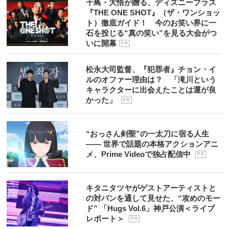
千鳥・大悟が贈る、ディズニープラス
『THE ONE SHOT』（ザ・ワンショッ
ト）徹底ガイド！ 今のお笑い界に一
石を投じる“真の笑い”を見る大会がつ
いに開幕
P R
松永大司監督、『犯罪者』チョン・イ
ルのオファー理由は？ 「滝川という
キャラクターに出会えたことは運が良
かった」
P R
“おっさん剣聖”の一太刀に宿る人生
―― 世界で話題の本格アクションアニ
メ、Prime Videoで独占配信中
P R
キタニタツヤがゲストアーティストと
の対バンを通して見せた、“攻めのモー
ド” 「Hugs Vol.6」神戸公演＜ライブ
レポート＞
P R