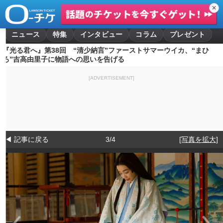
✕
ニュース
特集
インタビュー
コラム
プレゼント
『光る君へ』第38回 “清少納言”ファーストサマーウイカ、“まひ
ろ”吉高由里子に物語への思いを告げる
[ADVERTISEMENT]
◀ 記事に戻る
3/4
[写真を拡大]