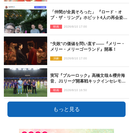
「仲間が全員そろった」 『ロード・オ
ブ・ザ・リング』ホビット4人の再会姿に
ファン感激
映画
2026/8/10 17:00
“失敗”の価値を問い直す――『メリー・
メリー・メリーゴーランド』開幕！
演劇
2026/8/10 17:00
実写『ブルーロック』高橋文哉＆櫻井海
音、J1リーグ開幕戦キックインセレモニ
ーに登場＆喜びの声到着
映画
2026/8/10 16:50
もっと見る