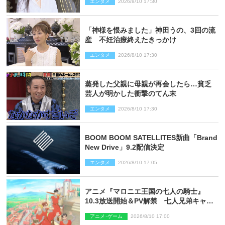
エンタメ
2026/8/10 17:30
「神様を恨みました」神田うの、3回の流
産 不妊治療終えたきっかけ
エンタメ
2026/8/10 17:30
蒸発した父親に母親が再会したら…貧乏
芸人が明かした衝撃のてん末
エンタメ
2026/8/10 17:30
BOOM BOOM SATELLITES新曲「Brand
New Drive」9.2配信決定
エンタメ
2026/8/10 17:05
アニメ『マロニエ王国の七人の騎士』
10.3放送開始＆PV解禁 七人兄弟キャス
トに高梨謙吾、川島零士ら
アニメ･ゲーム
2026/8/10 17:00