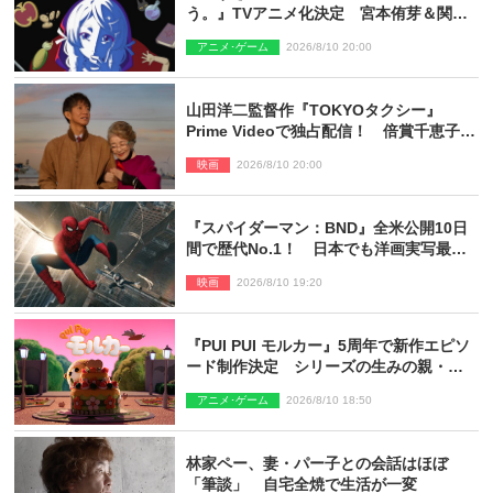
う。』TVアニメ化決定 宮本侑芽＆関根
明良出演＆ティザーPV公開
アニメ･ゲーム
2026/8/10 20:00
山田洋二監督作『TOKYOタクシー』
Prime Videoで独占配信！ 倍賞千恵子×
木村拓哉で贈る珠玉のヒューマンドラマ
映画
2026/8/10 20:00
『スパイダーマン：BND』全米公開10日
間で歴代No.1！ 日本でも洋画実写最速
で興収30億円突破
映画
2026/8/10 19:20
『PUI PUI モルカー』5周年で新作エピソ
ード制作決定 シリーズの生みの親・見
里朝希監督が復帰
アニメ･ゲーム
2026/8/10 18:50
林家ペー、妻・パー子との会話はほぼ
「筆談」 自宅全焼で生活が一変