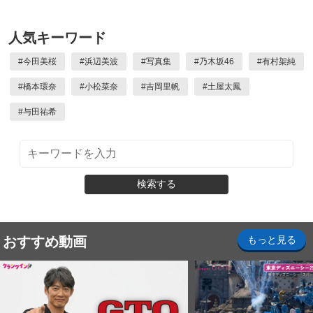
人気キーワード
#
今田美桜
#
浜辺美波
#
写真集
#
乃木坂46
#
有村架純
#
橋本環奈
#
小松菜奈
#
吉岡里帆
#
土屋太鳳
#
与田祐希
検索する
おすすめ動画
もっと見る