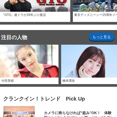
『GTO』連ドラが28年ぶり復活
東京ディズニーシー25周年イ
注目の人物
もっと見る
今田美桜
橋本環奈
クランクイン！トレンド Pick Up
カメラに映らなければ“盗み”OK！ 体験