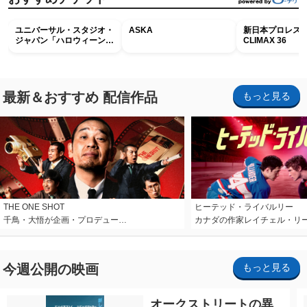
ユニバーサル・スタジオ・
ASKA
新日本プロレス G
ジャパン「ハロウィーン・
CLIMAX 36
ホラー・ナイト ～オール
ナイト～パス」
最新＆おすすめ 配信作品
もっと見る
THE ONE SHOT
ヒーテッド・ライバルリー
千鳥・大悟が企画・プロデュー…
カナダの作家レイチェル・リ
今週公開の映画
もっと見る
オークストリートの異