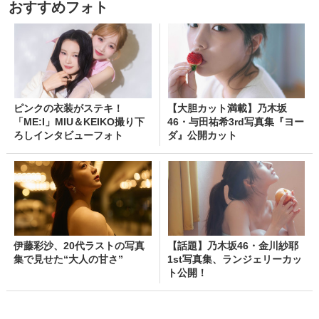
おすすめフォト
ピンクの衣装がステキ！
【大胆カット満載】乃木坂
「ME:I」MIU＆KEIKO撮り下
46・与田祐希3rd写真集『ヨー
ろしインタビューフォト
ダ』公開カット
伊藤彩沙、20代ラストの写真
【話題】乃木坂46・金川紗耶
集で見せた“大人の甘さ”
1st写真集、ランジェリーカッ
ト公開！