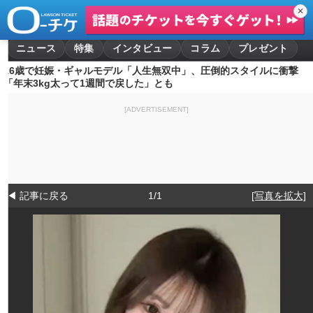
✕
ニュース
特集
インタビュー
コラム
プレゼント
16歳で妊娠・ギャルモデル「人生無双中」、圧倒的スタイルに衝撃
「年末3kg太って1週間で戻した」とも
[ADVERTISEMENT]
◀ 記事に戻る
1/1
[写真を拡大]