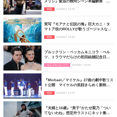
メッシ』緊迫の検問シーン本編解禁 監
督メッセージも到着
映画
2026/8/7 16:50
実写『モアナと伝説の海』巨大カニ・タ
マトア役のROLLYが歌うゴージャスな劇
中歌「シャイニー」本編映像解禁
映画
2026/8/7 16:00
ブルックリン・ベッカム＆ニコラ・ぺル
ツ、トラウマだらけの初回結婚記念日は
もう祝わない
セレブ＆ゴシップ
2026/8/7 16:00
『Michael／マイケル』27曲の劇中歌リス
ト公開 マイケルの笑顔きらめく新映像
も
映画
2026/8/7 15:00
『夫婦と16歳』“美子”かたせ梨乃「つい
てないわね」想定外ラストにネット衝撃