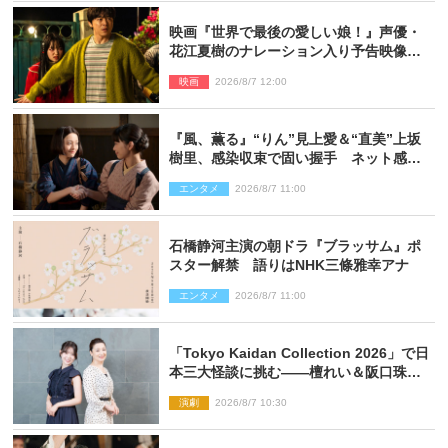
映画『世界で最後の愛しい娘！』声優・
花江夏樹のナレーション入り予告映像解
禁「あふれ出る温かさに涙が止まらな
映画
2026/8/7 12:00
い！」
『風、薫る』“りん”見上愛＆“直美”上坂
樹里、感染収束で固い握手 ネット感動
「このバディは最強」「アツい」
エンタメ
2026/8/7 11:00
石橋静河主演の朝ドラ『ブラッサム』ポ
スター解禁 語りはNHK三條雅幸アナ
エンタメ
2026/8/7 11:00
「Tokyo Kaidan Collection 2026」で日
本三大怪談に挑む――檀れい＆阪口珠美
が語る「牡丹灯籠」の新たな魅力
演劇
2026/8/7 10:30