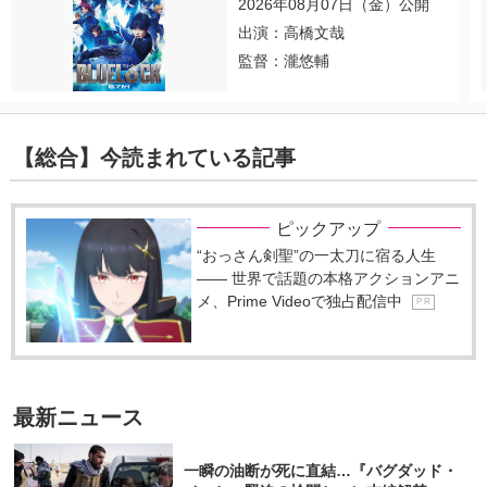
2026年08月07日（金）公開
出演：高橋文哉
監督：瀧悠輔
【総合】今読まれている記事
ピックアップ
“おっさん剣聖”の一太刀に宿る人生
―― 世界で話題の本格アクションアニ
メ、Prime Videoで独占配信中
P R
最新ニュース
一瞬の油断が死に直結…『バグダッド・