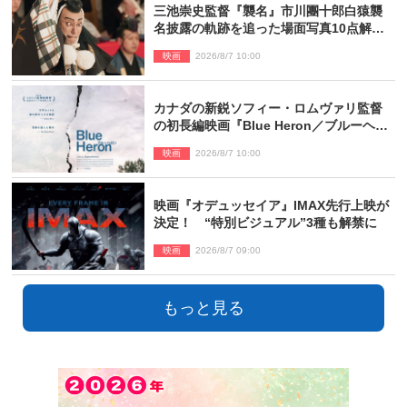
三池崇史監督『襲名』市川團十郎白猿襲
名披露の軌跡を追った場面写真10点解
禁！
映画
2026/8/7 10:00
カナダの新鋭ソフィー・ロムヴァリ監督
の初長編映画『Blue Heron／ブルーヘロ
ン』10.23公開
映画
2026/8/7 10:00
映画『オデュッセイア』IMAX先行上映が
決定！ “特別ビジュアル”3種も解禁に
映画
2026/8/7 09:00
もっと見る