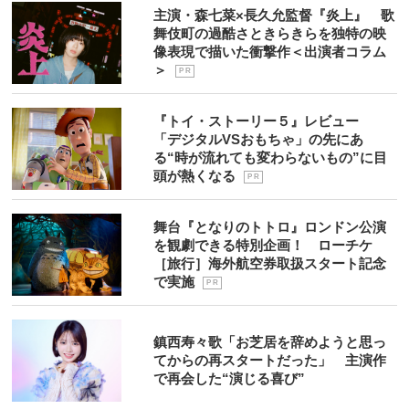
主演・森七菜×長久允監督『炎上』 歌
舞伎町の過酷さときらきらを独特の映
像表現で描いた衝撃作＜出演者コラム
＞
P R
『トイ・ストーリー５』レビュー
「デジタルVSおもちゃ」の先にあ
る“時が流れても変わらないもの”に目
頭が熱くなる
P R
舞台『となりのトトロ』ロンドン公演
を観劇できる特別企画！ ローチケ
［旅行］海外航空券取扱スタート記念
で実施
P R
鎮西寿々歌「お芝居を辞めようと思っ
てからの再スタートだった」 主演作
で再会した“演じる喜び”