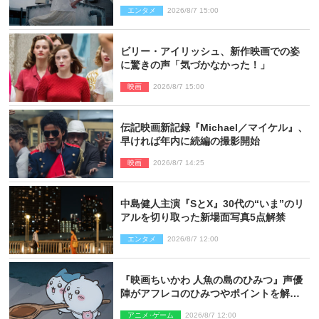
「ヤバすぎ…」「怖えぇ」（ネタバレあ
エンタメ
2026/8/7 15:00
り）
ビリー・アイリッシュ、新作映画での姿
に驚きの声「気づかなかった！」
映画
2026/8/7 15:00
伝記映画新記録『Michael／マイケル』、
早ければ年内に続編の撮影開始
映画
2026/8/7 14:25
中島健人主演『SとX』30代の“いま”のリ
アルを切り取った新場面写真5点解禁
エンタメ
2026/8/7 12:00
『映画ちいかわ 人魚の島のひみつ』声優
陣がアフレコのひみつやポイントを解
説！ 新カットも到着
アニメ･ゲーム
2026/8/7 12:00