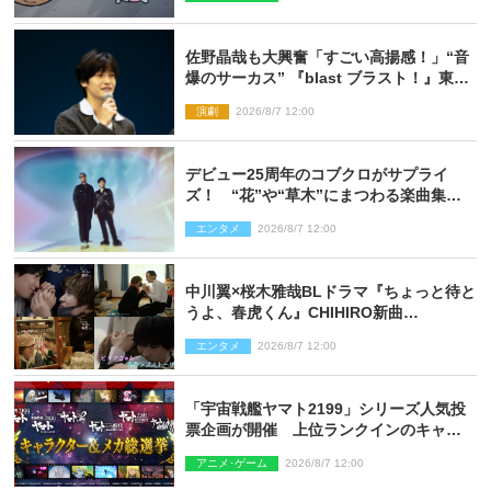
佐野晶哉も大興奮「すごい高揚感！」“音
爆のサーカス” 『blast ブラスト！』東京
公演が開幕！
演劇
2026/8/7 12:00
デビュー25周年のコブクロがサプライ
ズ！ “花”や“草木”にまつわる楽曲集め
た新コンセプトアルバムを“花の日”に配
エンタメ
2026/8/7 12:00
信リリース
中川翼×桜木雅哉BLドラマ『ちょっと待と
うよ、春虎くん』CHIHIRO新曲
「Honeyy」がED主題歌に決定！
エンタメ
2026/8/7 12:00
「宇宙戦艦ヤマト2199」シリーズ人気投
票企画が開催 上位ランクインのキャラ
クター＆メカは新規描き下ろしイラスト
アニメ･ゲーム
2026/8/7 12:00
を制作