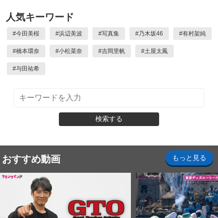
人気キーワード
#
今田美桜
#
浜辺美波
#
写真集
#
乃木坂46
#
有村架純
#
橋本環奈
#
小松菜奈
#
吉岡里帆
#
土屋太鳳
#
与田祐希
検索する
おすすめ動画
もっと見る