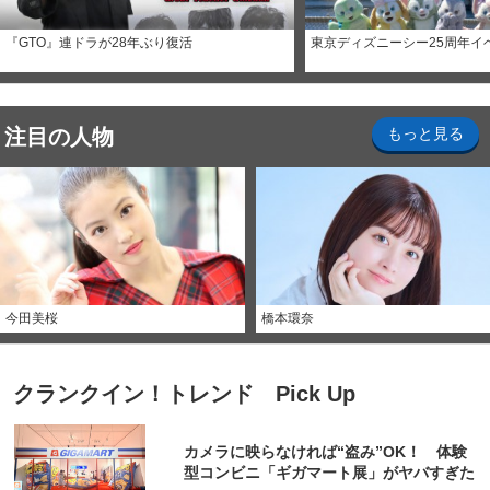
『GTO』連ドラが28年ぶり復活
東京ディズニーシー25周年イ
注目の人物
もっと見る
今田美桜
橋本環奈
クランクイン！トレンド Pick Up
カメラに映らなければ“盗み”OK！ 体験
型コンビニ「ギガマート展」がヤバすぎた