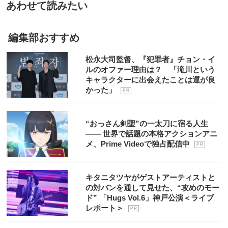
あわせて読みたい
編集部おすすめ
松永大司監督、『犯罪者』チョン・イ
ルのオファー理由は？ 「滝川という
キャラクターに出会えたことは運が良
かった」
P R
“おっさん剣聖”の一太刀に宿る人生
―― 世界で話題の本格アクションアニ
メ、Prime Videoで独占配信中
P R
キタニタツヤがゲストアーティストと
の対バンを通して見せた、“攻めのモー
ド” 「Hugs Vol.6」神戸公演＜ライブ
レポート＞
P R