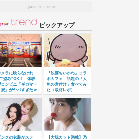
[ADVERTISEMENT]
ピックアップ
カメラに映らなけれ
『映画ちいかわ』コラ
ば“盗み”OK！ 体験
ボカフェ 話題の「人
型コンビニ「ギガマー
魚の煮付け」食べてみ
ト展」がヤバすぎたｗ
た〈取材レポ〉
ピンクの衣装がステ
【大胆カット満載】乃