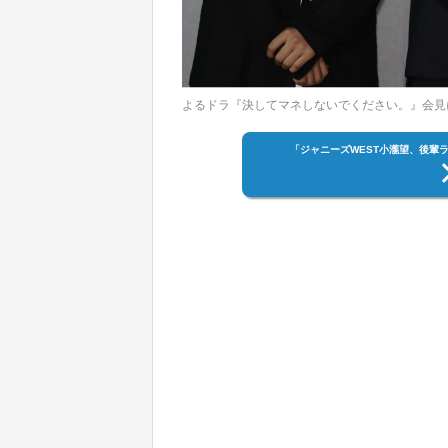
よるドラ『決してマネしないでください。』会見
「ジャニーズWEST小瀧望、後輩