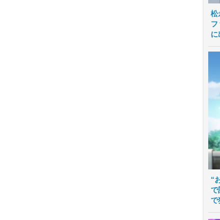
松
フ
に
“
で
で