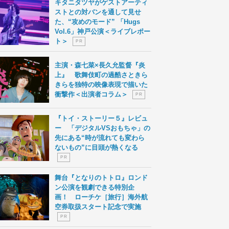
キタニタツヤがゲストアーティ
ストとの対バンを通して見せ
た、“攻めのモード” 「Hugs
Vol.6」神戸公演＜ライブレポー
ト＞
P R
主演・森七菜×長久允監督『炎
上』 歌舞伎町の過酷さときら
きらを独特の映像表現で描いた
衝撃作＜出演者コラム＞
P R
『トイ・ストーリー５』レビュ
ー 「デジタルVSおもちゃ」の
先にある“時が流れても変わら
ないもの”に目頭が熱くなる
P R
舞台『となりのトトロ』ロンド
ン公演を観劇できる特別企
画！ ローチケ［旅行］海外航
空券取扱スタート記念で実施
P R