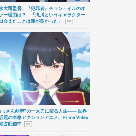
永大司監督、『犯罪者』チョン・イルのオ
ァー理由は？ 「滝川というキャラクター
出会えたことは運が良かった」
P R
おっさん剣聖”の一太刀に宿る人生―― 世界
話題の本格アクションアニメ、Prime Video
独占配信中
P R