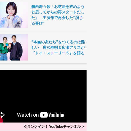
鎮西寿々歌「お芝居を辞めよう
と思ってからの再スタートだっ
た」 主演作で再会した“演じ
る喜び”
“本当の友だち”をつくるのは難
しい 唐沢寿明＆広瀬アリスが
『トイ・ストーリー５』を語る
クランクイン！ YouTubeチャンネル ＞