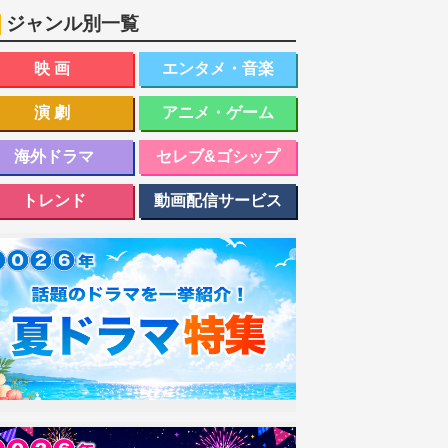
ジャンル別一覧
映画
エンタメ・音楽
演劇
アニメ・ゲーム
海外ドラマ
セレブ&ゴシップ
トレンド
動画配信サービス