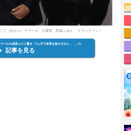
にて（左から）ラウール、小瀧望、馬場ふみか クランクイン！
ラウールの成長ぶりに驚き「2ヵ月で身長を抜かされた」 」の
記事を見る