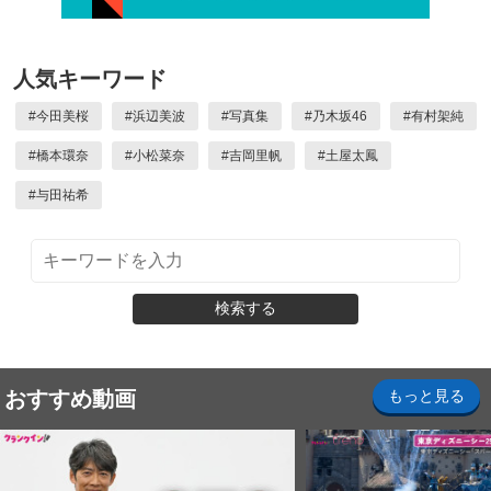
人気キーワード
#
今田美桜
#
浜辺美波
#
写真集
#
乃木坂46
#
有村架純
#
橋本環奈
#
小松菜奈
#
吉岡里帆
#
土屋太鳳
#
与田祐希
検索する
おすすめ動画
もっと見る