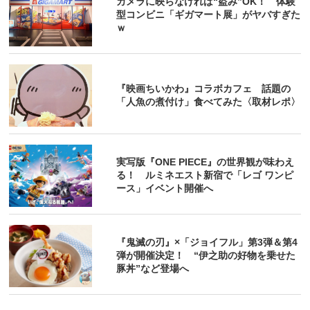
カメラに映らなければ“盗み”OK！ 体験
型コンビニ「ギガマート展」がヤバすぎた
ｗ
『映画ちいかわ』コラボカフェ 話題の
「人魚の煮付け」食べてみた〈取材レポ〉
実写版『ONE PIECE』の世界観が味わえ
る！ ルミネエスト新宿で「レゴ ワンピ
ース」イベント開催へ
『鬼滅の刃』×「ジョイフル」第3弾＆第4
弾が開催決定！ “伊之助の好物を乗せた
豚丼”など登場へ