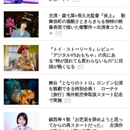
主演・森七菜×長久允監督『炎上』 歌
舞伎町の過酷さときらきらを独特の映
像表現で描いた衝撃作＜出演者コラム
＞
P R
『トイ・ストーリー５』レビュー
「デジタルVSおもちゃ」の先にあ
る“時が流れても変わらないもの”に目
頭が熱くなる
P R
舞台『となりのトトロ』ロンドン公演
を観劇できる特別企画！ ローチケ
［旅行］海外航空券取扱スタート記念
で実施
P R
鎮西寿々歌「お芝居を辞めようと思っ
てからの再スタートだった」 主演作