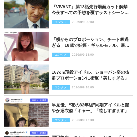
『VIVANT』第13話先行場面カット解禁
今夜すべての予想を覆すラストシーン
が…
エンタメ
2026/8/9 20:00
「横からのプロポーション、チート級過
ぎる」16歳で妊娠・ギャルモデル、最新
投稿にネット衝撃「美しすぎる」
エンタメ
2026/8/9 18:00
167cm現役アイドル、ショーパン姿の抜
群プロポーションに衝撃「美しすぎる」
エンタメ
2026/8/9 18:00
早見優、“花の82年組”同期アイドルと艶
やか浴衣姿「キャー」「眩しすぎます」
エンタメ
2026/8/9 17:30