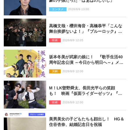
豪の子孫だった「ばぁばのじぃじ」
エンタメ
2026/8/9 13:00
高橋文哉・櫻井海音・高橋恭平「こんな
舞台挨拶ないよ！」『ブルーロック』自
由すぎるイベントレポート
映画
2026/8/9 12:05
坂本冬美が武家の娘に！ 『歌手生活40
周年記念公演 ～今日から明日へ～』メイ
ンビジュアル公開
演劇
2026/8/9 12:00
M！LK曽野舜太、長田光平らの笑顔
も！ 映画『仮面ライダーゼッツ』『超
宇宙刑事ギャバン インフィニティ』オフ
映画
2026/8/9 12:00
ショット到着
美男美女の子どもたちも顔出し！ HG＆
住谷杏奈、結婚記念日を祝福