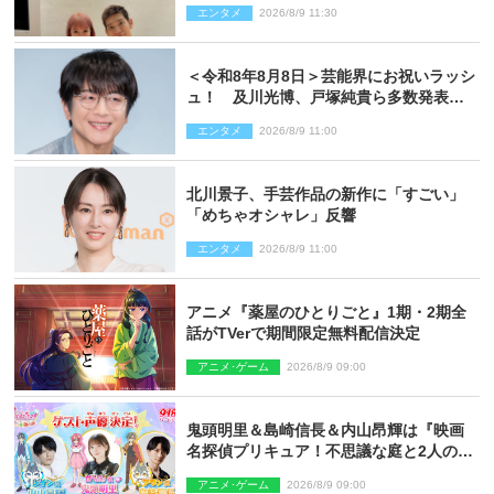
エンタメ
2026/8/9 11:30
＜令和8年8月8日＞芸能界にお祝いラッシ
ュ！ 及川光博、戸塚純貴ら多数発表結
婚
エンタメ
2026/8/9 11:00
北川景子、手芸作品の新作に「すごい」
「めちゃオシャレ」反響
エンタメ
2026/8/9 11:00
アニメ『薬屋のひとりごと』1期・2期全
話がTVerで期間限定無料配信決定
アニメ･ゲーム
2026/8/9 09:00
鬼頭明里＆島崎信長＆内山昂輝は『映画
名探偵プリキュア！不思議な庭と2人の秘
密』ゲスト声優に決定
アニメ･ゲーム
2026/8/9 09:00