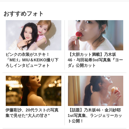
おすすめフォト
ピンクの衣装がステキ！
【大胆カット満載】乃木坂
「ME:I」MIU＆KEIKO撮り下
46・与田祐希3rd写真集『ヨー
ろしインタビューフォト
ダ』公開カット
伊藤彩沙、20代ラストの写真
【話題】乃木坂46・金川紗耶
集で見せた“大人の甘さ”
1st写真集、ランジェリーカッ
ト公開！