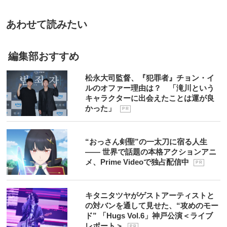
あわせて読みたい
編集部おすすめ
松永大司監督、『犯罪者』チョン・イ
ルのオファー理由は？ 「滝川という
キャラクターに出会えたことは運が良
かった」
P R
“おっさん剣聖”の一太刀に宿る人生
―― 世界で話題の本格アクションアニ
メ、Prime Videoで独占配信中
P R
キタニタツヤがゲストアーティストと
の対バンを通して見せた、“攻めのモー
ド” 「Hugs Vol.6」神戸公演＜ライブ
レポート＞
P R