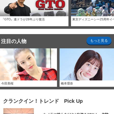
『GTO』連ドラが28年ぶり復活
東京ディズニーシー25周年イ
注目の人物
もっと見る
今田美桜
橋本環奈
クランクイン！トレンド Pick Up