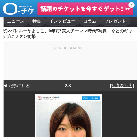
✕
ニュース
特集
インタビュー
コラム
プレゼント
ガンバレルーヤよしこ、9年前“美人チーママ時代”写真 今とのギャ
ップにファン衝撃
[ADVERTISEMENT]
◀ 記事に戻る
2/3
[写真を拡大]