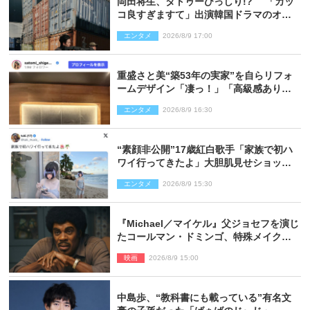
岡田将生、タトゥーびっしり!? 「カッ
コ良すぎますて」出演韓国ドラマのオフ
ショ多数公開
エンタメ
2026/8/9 17:00
重盛さと美“築53年の実家”を自らリフォ
ームデザイン「凄っ！」「高級感ありま
くり」
エンタメ
2026/8/9 16:30
“素顔非公開”17歳紅白歌手「家族で初ハ
ワイ行ってきたよ」大胆肌見せショット
公開
エンタメ
2026/8/9 15:30
『Michael／マイケル』父ジョセフを演じ
たコールマン・ドミンゴ、特殊メイクに2
時間半かかっていた
映画
2026/8/9 15:00
中島歩、“教科書にも載っている”有名文