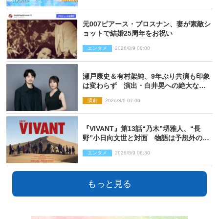
元007ピアース・ブロスナン、妻が素敵シ
ョットで結婚25周年をお祝い
エンタメ
2026/8/9 08:00
瀬戸康史＆有村架純、9年ぶり共演も印象
は変わらず 演出・白井晃への絶大なる
信頼を胸に舞台『キュー』に挑む
演劇
2026/8/9 07:00
『VIVANT』第13話“乃木”堺雅人、“長
野”小日向文世と対面 物語は予想外の展
開へ
エンタメ
2026/8/9 06:30
もっと見る